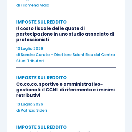
di
Filomena Maio
Se per quanto concerne le
attrezzature
non
IMPOSTE SUL REDDITO
necessarie
allo svolgimento della propria attività
Il costo fiscale delle quote di
non
si pongono particolari
difficoltà
di
partecipazione in uno studio associato di
professionisti
individuazione, qualche
considerazione
in più
merita il concetto di
sproporzionalità,
in quanto,
13 Luglio 2026
di
Sandro Cerato – Direttore Scientifico del Centro
se è abbastanza
chiaro
e definibile
in
rapporto
Studi Tributari
all’estensione dei
terreni
,
altrettanto
non
è
quando la verifica deve essere calata su
IMPOSTE SUL REDDITO
attrezzature
che sono
imprescindibili
per
Co.co.co. sportive e amministrativo-
gestionali: il CCNL di riferimento e i minimi
l’attività
imprenditoriale,
ma che ben potrebbero,
retributivi
in ragione del
rapporto dimensione
13 Luglio 2026
aziendale/macchinario
, risultare
di
Patrizia Sideri
sovradimensionati.
IMPOSTE SUL REDDITO