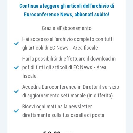
Continua a leggere gli articoli dell’archivio di
optato per la determinazione del reddito secondo
Euroconference News, abbonati subito!
le regole catastali
come previsto dal
comma
1093
della
Legge n. 296/2006
.
Grazie all'abbonamento
Hai accesso all'archivio completo con tutti
La norma da un punto di vista
fiscale
non
gli articoli di EC News - Area fiscale
presenta particolari
difficoltà
applicative,
in
Hai la possibilità di effettuare il download in
quanto prevede che il reddito venga «
determinato
pdf di tutti gli articoli di EC News - Area
applicando all’ammontare dei corrispettivi delle
fiscale
operazioni registrate o soggette a registrazione agli
effetti dell’imposta sul valore aggiunto, conseguiti
Accedi a Euroconference in Diretta il servizio
con tali attività, il coefficiente di redditività del 25
di aggiornamento settimanale (in differita)
per cento
»
.
Ricevi ogni mattina la newsletter
direttamente sulla tua casella di posta
Qualche
difficoltà
, al contrario, sussiste,
nonostante siano passati
più di venti anni dalla