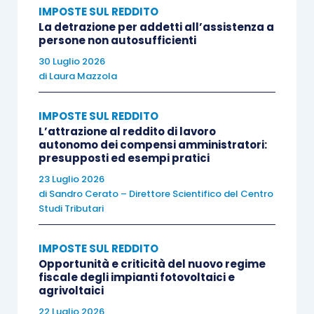
IMPOSTE SUL REDDITO
La detrazione per addetti all’assistenza a
L’Agenzia delle Entrate, con la
circolare n.
persone non autosufficienti
44/E/2004
, ha precisato che
non si possono mai
30 Luglio 2026
di
Laura Mazzola
considerare come normalmente utilizzati
nell’attività agricola propria
«
beni le cui
IMPOSTE SUL REDDITO
potenzialità siano sproporzionate rispetto
L’attrazione al reddito di lavoro
all’estensione dei terreni dell’imprenditore agricolo o
autonomo dei compensi amministratori:
presupposti ed esempi pratici
che
non siano necessari nello svolgimento delle
23 Luglio 2026
sue colture
»
.
di
Sandro Cerato – Direttore Scientifico del Centro
Studi Tributari
In altri termini, un’attrezzatura si può considerare
come normalmente utilizzata quando è
consona
IMPOSTE SUL REDDITO
Opportunità e criticità del nuovo regime
rispetto al fabbisogno dell’azienda
, in funzione
fiscale degli impianti fotovoltaici e
del
tipo d’attività svolto e delle attrezzature
agrivoltaici
utilizzate
per farlo.
22 Luglio 2026