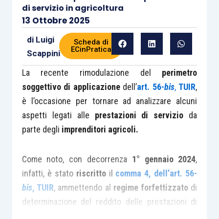
di servizio in agricoltura
13 Ottobre 2025
di
Luigi
Scheda di
ECinPratica
Scappini
La recente rimodulazione del
perimetro
soggettivo di applicazione
dell’
art. 56-
bis
,
TUIR
,
è l’occasione per tornare ad analizzare alcuni
aspetti legati alle
prestazioni di servizio
da
parte degli
imprenditori agricoli.
Come noto, con decorrenza
1° gennaio 2024
,
infatti, è stato
riscritto
il
comma 4, dell’art. 56-
bis
, TUIR
, ammettendo al
regime forfettizzato
di
determinazione del reddito delle prestazioni di
servizio anche le
società agricole
che hanno