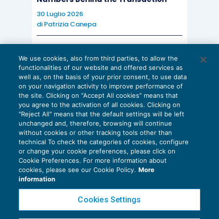
30 Luglio 2026
di
Patrizia Canepa
AI E DIGITALIZZAZIONE
We use cookies, also from third parties, to allow the
EU AI Act e studi professionali: le
functionalities of our website and offered services as
scadenze concrete
well as, on the basis of your prior consent, to use data
on your navigation activity to improve performance of
27 Luglio 2026
the site. Clicking on “Accept All cookies” means that
di
Diego Barberi
e
Stefano Dovier
you agree to the activation of all cookies. Clicking on
"Reject All" means that the default settings will be left
unchanged and, therefore, browsing will continue
without cookies or other tracking tools other than
technical To check the categories of cookies, configure
or change your cookie preferences, please click on
Cookie Preferences. For more information about
Privacy Policy
cookies, please see our Cookie Policy.
More
Cookie Policy
information
Euroconference NEWS è una testata registrata al Tribunale di Milano Reg. n. 8556/2026
Cookies Settings
Direttore responsabile Sandro Cerato