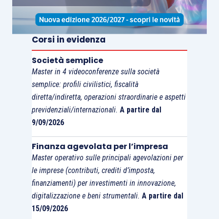
calibrate sulle
esigenze produttive proprie
(anche
se non esclude il ricorso sia pure non prevalente a
strumenti ad hoc nei servizi a terzi), ma che non
Corsi in evidenza
consente affatto di operare il salto logico di
Società semplice
richiedere che tali attrezzature siano
Master in 4 videoconferenze sulla società
prevalentemente destinate alla produzione propria
»
.
semplice: profili civilistici, fiscalità
diretta/indiretta, operazioni straordinarie e aspetti
Una volta individuate le
eventuali attrezzature
previdenziali/internazionali.
A partire dal
utilizzate per le sole prestazioni di servizi a
9/09/2026
terzi,
sempre la
circolare n. 44/E/2004
, chiarisce
Finanza agevolata per l’impresa
che la
verifica
della
prevalenza
di
utilizzo
di
Master operativo sulle principali agevolazioni per
quelle che, al contrario, vengono normalmente
le imprese (contributi, crediti d’imposta,
fruire nelle proprie attività principali o connesse,
finanziamenti) per investimenti in innovazione,
deve
essere fatta in ragione del
fatturato
digitalizzazione e beni strumentali.
A partire dal
generato, infatti, «
il
requisito della prevalenza è
15/09/2026
rispettato quando il fatturato
derivante dall’impiego