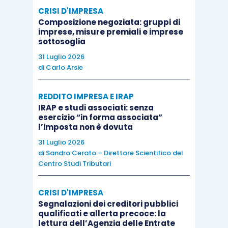
CRISI D'IMPRESA
contenzioni.
Composizione negoziata: gruppi di
imprese, misure premiali e imprese
sottosoglia
Sul tema, infatti, si segnalano alcuni arresti della
31 Luglio 2026
giurisprudenza di merito con cui i giudici
mettono
di
Carlo Arsie
in dubbio tale interpretazione.
REDDITO IMPRESA E IRAP
Se, con la sentenza della
CTP di Arezzo n.
IRAP e studi associati: senza
esercizio “in forma associata”
332/I/2021
, i giudici hanno riconosciuto la
natura
l’imposta non è dovuta
commerciale a un’attività consistente nella
31 Luglio 2026
vinificazione di uve anche per conto terzi
in
di
Sandro Cerato – Direttore Scientifico del
quanto «
Le attività di manipolazione,
Centro Studi Tributari
trasformazione e simili possono avere, quindi, per
CRISI D'IMPRESA
oggetto anche prodotti acquistati presso terzi,
Segnalazioni dei creditori pubblici
purché risultino prevalenti i prodotti propri
»
, la
qualificati e allerta precoce: la
successiva sentenza della
CGT di II grado della
lettura dell’Agenzia delle Entrate