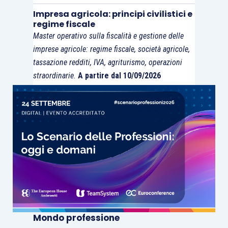
Impresa agricola: principi civilistici e
delle attrezzature normalmente impiegate
regime fiscale
nell’attività agricola principale è superiore al
Master operativo sulla fiscalità e gestione delle
fatturato ottenuto attraverso l’utilizzo delle altre
imprese agricole: regime fiscale, società agricole,
attrezzature
»
.
tassazione redditi, IVA, agriturismo, operazioni
straordinarie.
A partire dal 10/09/2026
Mondo professione