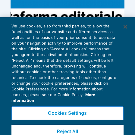
We use cookies, also from third parties, to allow the
functionalities of our website and offered services as
well as, on the basis of your prior consent, to use data
on your navigation activity to improve performance of
the site. Clicking on “Accept All cookies” means that
you agree to the activation of all cookies. Clicking on
"Reject All" means that the default settings will be left
unchanged and, therefore, browsing will continue
without cookies or other tracking tools other than
technical To check the categories of cookies, configure
or change your cookie preferences, please click on
Cookie Preferences. For more information about
Privacy Policy
cookies, please see our Cookie Policy.
More
Cookie Policy
information
Euroconference NEWS è una testata registrata al Tribunale di Milano Reg. n. 8556/2026
Cookies Settings
Direttore responsabile Sandro Cerato
Copyright 2016 ©
Gruppo Euroconference S.p.A.
v2.32.2
Reject All
Piazza Luigi Einaudi, 10N01 - 20124 Milano - info@ecnews.it