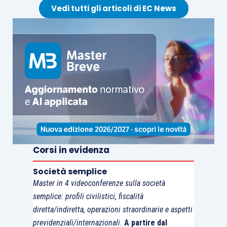
Nella
Scheda di studio
pubblicata su
Vedi tutti gli articoli di EC News
EVOLUTION
sono approfonditi, tra gli altri, i
seguenti aspetti:
tra diritto tributario e nozioni
urbanistiche;
le plusvalenze da lottizzazione dei
terreni;
la cessione plusvalente nel
quinquennio;
Corsi in evidenza
le cessioni dei terreni agricoli;
la cessione dei terreni edificabili.
Società semplice
Master in 4 videoconferenze sulla società
semplice: profili civilistici, fiscalità
diretta/indiretta, operazioni straordinarie e aspetti
previdenziali/internazionali.
A partire dal