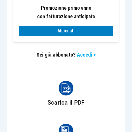
tuttavia necessario
, non solo la successiva
Promozione primo anno
vendita, totale o parziale, dei terreni ovvero degli
con fatturazione anticipata
edifici, ma anche
che
, in ragione del prezzo di
cessione concordato,
si realizzi un plusvalore
Abbonati
generato, almeno in parte, grazie a tali
precedenti attività.
Sei già abbonato?
Accedi >
Ai fini della determinazione dell’eventuale
plusvalenza imponibile, norma di riferimento è
l’
articolo 68 Tuir, che al comma 2
si occupa di
specificare le diverse modalità di tassazione dei
terreni lottizzati in relazione al loro titolo di
Scarica il PDF
provenienza, andando sostanzialmente ad
agevolare le cessioni che non evidenziano un
chiaro intento speculativo (ad esempio cessione