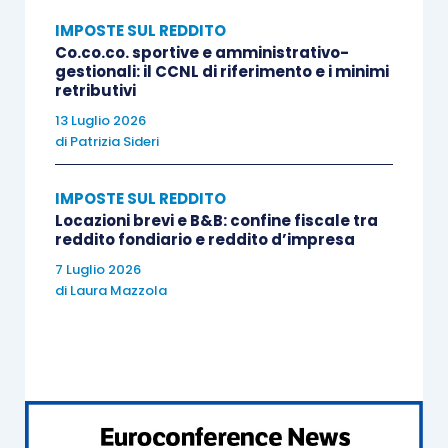
del bene ceduto, aumentato di ogni altro onere
IMPOSTE SUL REDDITO
sostenuto, se e in quanto inerente al bene
Co.co.co. sportive e amministrativo-
gestionali: il CCNL di riferimento e i minimi
predetto.
retributivi
13 Luglio 2026
Per
i fabbricati
, oltre alle usuali regole di
di
Patrizia Sideri
tassazione, è ancora azionabile l’articolo 1,
comma 496, L. 266/2005 che prevede la
IMPOSTE SUL REDDITO
possibilità di optare per l’applicazione in sede
Locazioni brevi e B&B: confine fiscale tra
reddito fondiario e reddito d’impresa
d’atto, in deroga al regime ordinario, di un’imposta
7 Luglio 2026
sostitutiva del 20%.
di
Laura Mazzola
In merito alla
cessione di un terreno non
edificabile
, in passato, la
Corte costituzionale
,
investita del possibile contrasto di tale
presunzione di imponibilità agli articoli 3 e 53