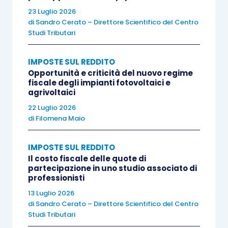
plusvalenza imponibile
, alcune al verificarsi di
23 Luglio 2026
di
Sandro Cerato – Direttore Scientifico del Centro
determinate condizioni temporali (terreni non
Studi Tributari
edificabili e immobili), altre per presunzione
assoluta (terreni edificabili).
IMPOSTE SUL REDDITO
Opportunità e criticità del nuovo regime
fiscale degli impianti fotovoltaici e
In particolare, la prima parte della lettera b)
agrivoltaici
qualifica come imponibile la plusvalenza
22 Luglio 2026
derivante dalla
cessione a titolo oneroso di beni
di
Filomena Maio
immobili
, acquistati o costruiti da non più di
cinque anni dalla data della vendita.
IMPOSTE SUL REDDITO
Il costo fiscale delle quote di
partecipazione in uno studio associato di
L’
articolo 68 Tuir
individua quale regola generale
professionisti
di determinazione dell’eventuale plusvalenza
13 Luglio 2026
di
Sandro Cerato – Direttore Scientifico del Centro
imponibile, la contrapposizione tra il corrispettivo
Studi Tributari
percepito e il costo d’acquisto o di costruzione