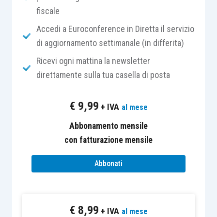
fiscale
nella lottizzazione di terreni, o
Accedi a Euroconference in Diretta il servizio
nell’esecuzione di opere intese a renderli
di aggiornamento settimanale (in differita)
edificabili.
Ricevi ogni mattina la newsletter
direttamente sulla tua casella di posta
Le due
attività sono fra di loro alternative
, con
la conseguenza che
non devono essere
€
9,99
+ IVA
al mese
necessariamente collegate
tra loro, anzi,
possono, come nella maggioranza dei casi si
Abbonamento mensile
verifica, essere tra loro alternative (cfr. R.M.
con fatturazione mensile
7/353/1983, che sebbene riferita all’allora
Abbonati
vigente
articolo 76, D.P.R. 597/1973
, è
estendibile anche all’attuale
articolo 67, Tuir
).
Affinché si determini un reddito diverso
è
€
8,99
+ IVA
al mese