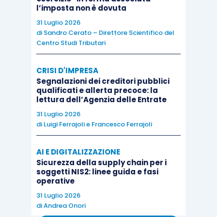
l’imposta non è dovuta
Ai fini della determinazione dell’eventuale
31 Luglio 2026
plusvalenza imponibile, norma di riferimento è
di
Sandro Cerato – Direttore Scientifico del
l’articolo 68 Tuir
.
Centro Studi Tributari
CRISI D'IMPRESA
Anche in questo caso, come per i terreni
Segnalazioni dei creditori pubblici
lottizzati, è necessario principalmente fare una
qualificati e allerta precoce: la
lettura dell’Agenzia delle Entrate
distinzione sostanziale in relazione alle modalità
di acquisizione degli stessi terreni.
31 Luglio 2026
di
Luigi Ferrajoli
e
Francesco Ferrajoli
L’articolo 1, comma 496, L. 226/2006 ha, infatti,
AI E DIGITALIZZAZIONE
previsto la
possibilità di optare per
Sicurezza della supply chain per i
l’applicazione in sede d’atto
, in deroga al regime
soggetti NIS2: linee guida e fasi
operative
ordinario,
di un’imposta sostitutiva del 20%
.
31 Luglio 2026
di
Andrea Onori