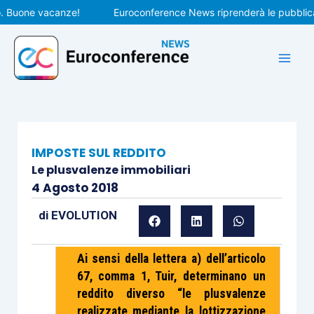
Vai
uone vacanze!
Euroconference News riprenderà le pubblicazion
al
contenuto
IMPOSTE SUL REDDITO
Le plusvalenze immobiliari
4 Agosto 2018
di
EVOLUTION
Ai sensi della lettera a) dell’articolo
67, comma 1, Tuir, determinano un
reddito diverso “le plusvalenze
realizzate mediante la lottizzazione