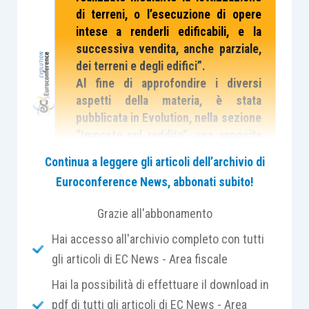
di terreni, o l’esecuzione di opere
intese a renderli edificabili, e la
successiva vendita, anche parziale,
dei terreni e degli edifici”.
Al fine di approfondire i diversi
aspetti della materia, è stata
pubblicata in Evolution, nella sezione
“Imposte sul reddito”, una apposita
Scheda di studio.
Continua a leggere gli articoli dell’archivio di
Il presente contributo analizza le
Euroconference News, abbonati subito!
plusvalenze che si vengono a
realizzare dalla cessione di
Grazie all'abbonamento
fabbricati e terreni
Hai accesso all'archivio completo con tutti
gli articoli di EC News - Area fiscale
La prima categoria di reddito diverso è quella
connessa alla plusvalenza derivante dal
Hai la possibilità di effettuare il download in
comportamento del contribuente consistente:
pdf di tutti gli articoli di EC News - Area