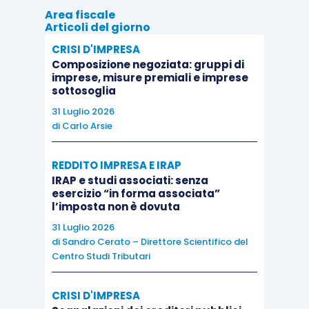
Area fiscale
effetti fiscali
. In senso più generale
Articoli del giorno
nell’interpretazione delle norme tributarie,
CRISI D'IMPRESA
concorrono
componenti valutative di tipo
Composizione negoziata: gruppi di
imprese, misure premiali e imprese
soggettivo
che agevolmente possono
portare a
sottosoglia
conclusioni diverse
.
31 Luglio 2026
di
Carlo Arsie
Proprio in raccordo con tale presumibile
mancanza di unicità di scrutini di diritto e di
REDDITO IMPRESA E IRAP
merito sull’operatività delle regole fiscali, appare
IRAP e studi associati: senza
esercizio “in forma associata”
necessario chiedersi
in ordine per il momento
l’imposta non è dovuta
alla prima causa di decadenza sopra indicata
31 Luglio 2026
(l’esistenza di attività non dichiarate o
di
Sandro Cerato – Direttore Scientifico del
Centro Studi Tributari
l’inesistenza o l’indeducibilità di passività
dichiarate per un importo superiore al 30% dei
CRISI D'IMPRESA
ricavi dichiarati), quando essa può dirsi