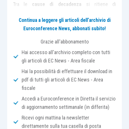
Tra le
cause di decadenza
si ritiene di
selezionarne 2, che non appaiono essere del
Continua a leggere gli articoli dell’archivio di
tutto temporalmente coordinate con la perdita
Euroconference News, abbonati subito!
degli effetti dell’istituto:
Grazie all'abbonamento
l’esistenza di
attività non dichiarate
o
Hai accesso all'archivio completo con tutti
l’inesistenza o l’indeducibilità di passività
gli articoli di EC News - Area fiscale
dichiarate per un
importo superiore al
Hai la possibilità di effettuare il download in
30% dei ricavi dichiarati
;
pdf di tutti gli articoli di EC News - Area
violazioni constatate che
integrano le
fiscale
fattispecie
di cui al D.Lgs. 74/2000 (reati
tributari) relativamente ai periodi
Accedi a Euroconference in Diretta il servizio
d’imposta oggetto del concordato.
di aggiornamento settimanale (in differita)
Ricevi ogni mattina la newsletter
Preliminarmente si sottolinea come
direttamente sulla tua casella di posta