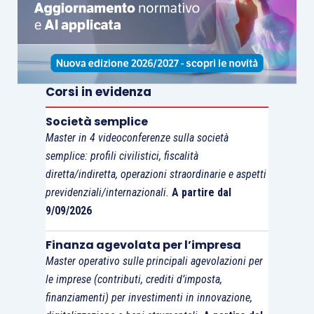
consono
lasciare sospeso per l’intera durata del
contenzioso tributario, tra le due soluzioni si
deve ritenere che
verrebbe senz’altro a vertere
in una condizione di piena antitesi alla
democrazia dell’istituto
, assumere che i
Corsi in evidenza
verificatori possano unilateralmente
ergersi ad
Società semplice
arbitri
della conservazione o della decadenza del
Master in 4 videoconferenze sulla società
concordato. L’acclarata decadenza del
semplice: profili civilistici, fiscalità
concordato non potrà, quindi, che venire
diretta/indiretta, operazioni straordinarie e aspetti
concretizzata attraverso la
notifica di un
previdenziali/internazionali.
A partire dal
apposto atto di decadenza
dell’istituto con
9/09/2026
diritto d’impugnazione da parte del contribuente
Finanza agevolata per l’impresa
di fronte agli organi del contenzioso tributario
Master operativo sulle principali agevolazioni per
(ricongiungibile all’atto di revoca e con la
le imprese (contributi, crediti d’imposta,
necessaria sospensione degli effetti del
finanziamenti) per investimenti in innovazione,
concordato).