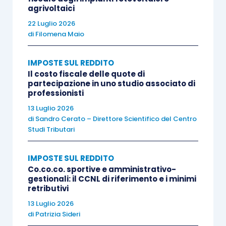
agrivoltaici
potenziale o indiretta), in quanto è configurabile
22 Luglio 2026
come costo anche ciò che non reca alcun vantaggio
di
Filomena Maio
economico e non assumendo rilevanza la congruità
delle spese, perché il giudizio sull’inerenza è di
IMPOSTE SUL REDDITO
carattere qualitativo e non quantitativo
”.
Il costo fiscale delle quote di
Nonostante, però, la Cassazione, sin dalla
partecipazione in uno studio associato di
professionisti
sentenza n. 450/2018, abbia ritenuto che
13 Luglio 2026
l’inerenza deve essere intesa alla sola stregua
di
Sandro Cerato – Direttore Scientifico del Centro
di un giudizio meramente qualitativo
, di
Studi Tributari
relazione solo funzionale tra il
costo sostenuto e
l’attività d’impresa
, con esclusione di ogni
IMPOSTE SUL REDDITO
Co.co.co. sportive e amministrativo-
scrutinio utilitaristico – quantitativo, anche di
gestionali: il CCNL di riferimento e i minimi
recente (ordinanza n. 12511/2024) ha ritenuto
retributivi
assumere rilievo
anche un
giudizio di congruità
13 Luglio 2026
di
Patrizia Sideri
ed antieconomicità della spesa, inteso come