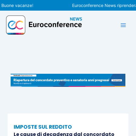
Vai
one vacanze!
Euroconference News riprenderà le pu
al
contenuto
IMPOSTE SUL REDDITO
Le cause di decadenza dal concordato