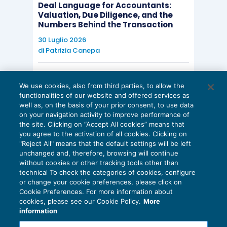
alternative di condotta
. Il contribuente può
Deal Language for Accountants:
Valuation, Due Diligence, and the
realizzare il delitto:
Numbers Behind the Transaction
30 Luglio 2026
compiendo
operazioni simulate
di
Patrizia Canepa
oggettivamente o soggettivamente
oppure;
AI E DIGITALIZZAZIONE
We use cookies, also from third parties, to allow the
EU AI Act e studi professionali: le
utilizzando documenti falsi
o ancora;
functionalities of our website and offered services as
scadenze concrete
ponendo in essere
altri mezzi
well as, on the basis of your prior consent, to use data
on your navigation activity to improve performance of
27 Luglio 2026
fraudolenti
idonei ad
ostruire
the site. Clicking on “Accept All cookies” means that
di
Diego Barberi
e
Stefano Dovier
l’accertamento
o in ogni caso indurre in
you agree to the activation of all cookies. Clicking on
"Reject All" means that the default settings will be left
errore l’Amministrazione Finanziaria.
unchanged and, therefore, browsing will continue
without cookies or other tracking tools other than
technical To check the categories of cookies, configure
Trattasi, quindi, di
condotte innescate dal dolo
or change your cookie preferences, please click on
specifico
, che richiedono una
multipla verifica
Cookie Preferences. For more information about
Privacy Policy
cookies, please see our Cookie Policy.
More
di fattori
che non può ritenersi incentrata sul
Cookie Policy
information
solo organo inquirente, senza il filtro garantistico