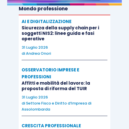
Se si raccorda l’esempio al delitto di cui
Mondo professione
all’
articolo 3, D.Lgs. 74/2000
, come revisionato
dal D.Lgs. 158/2015 (dichiarazione fraudolenta
AI E DIGITALIZZAZIONE
Sicurezza della supply chain per i
mediante altri artifici) essa poggia su una
soggetti NIS2: linee guida e fasi
condotta bifasica: 1)
l’utilizzo di mezzi
operative
fraudolenti
idonei ad ostacolare l’accertamento
31 Luglio 2026
del falso contabile;
di
Andrea Onori
OSSERVATORIO IMPRESE E
2) l’indicazione in dichiarazione di
elementi attivi
PROFESSIONI
per un ammontare inferiore a quello effettivo
,
Affitti e mobilità del lavoro: la
ovvero di elementi passivi fittizi, da cui deve
proposta di riforma del TUIR
conseguire il superamento delle soglie dii
31 Luglio 2026
di
Settore Fisco e Diritto d’Impresa di
punibilità.
Assolombarda
La prima fase può ricongiungersi
a 3 modalità
CRESCITA PROFESSIONALE