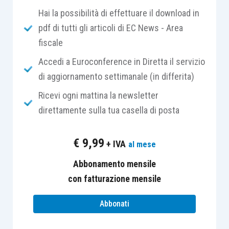
Hai la possibilità di effettuare il download in
una struttura
gestita da privati in forma non
pdf di tutti gli articoli di EC News - Area
imprenditoriale
mentre, nel secondo il B&B era
fiscale
definito quale struttura caratterizzata dalla
presenza del requisito dell’imprenditorialità
,
Accedi a Euroconference in Diretta il servizio
con gestione dell’attività in modo professionale.
di aggiornamento settimanale (in differita)
Ricevi ogni mattina la newsletter
A seguito della sentenza n. 80/2012 emessa dalla
direttamente sulla tua casella di posta
Consulta,
tali articoli sono stati dichiarati
illegittimi
e la normativa per la disciplina dei B&B,
€
9,99
+ IVA
al mese
come per tutte le altre strutture turistico-
ricettive, è stata rimessa alla disciplina delle
Abbonamento mensile
singole leggi regionali
.
con fatturazione mensile
Abbonati
Tuttavia (e pur con le dovute differenze previste
da queste ultime), i B&B sono sempre