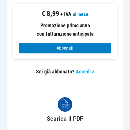
sostanzialmente definibili quali
strutture
€
8,99
ricettive caratterizzate dalla conduzione
+ IVA
al mese
familiare
, in cui il proprietario (o il locatario, a
Promozione primo anno
condizione che il proprietario sia d’accordo) di un
con fatturazione anticipata
immobile a destinazione abitativa
ricava
all’interno dell’appartamento alcuni spazi
, al
Abbonati
fine di offrire
pernottamento e prima colazione
a
un numero variabile di ospiti.
Sei già abbonato?
Accedi >
La regola generale prevista a livello regionale è
quella della
gestione della struttura in forma non
imprenditoriale
, caratterizzata dal rispetto di
alcuni limiti specifici, normalmente individuabili
nella “saltuarietà” e “non continuatività” della
Scarica il PDF
gestione, nella conduzione “familiare”, nel