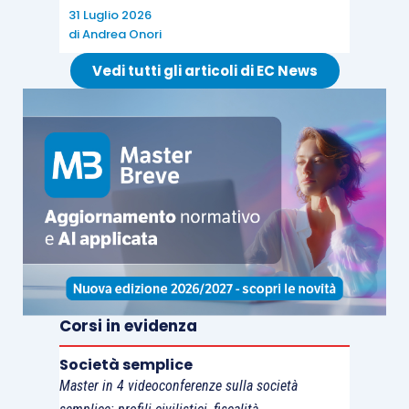
dell’Amministrazione finanziaria dei requisiti di
31 Luglio 2026
di
Andrea Onori
imprenditorialità dell’attività, con conseguente
rischio di
ricalcolo del reddito dichiarato
,
Vedi tutti gli articoli di EC News
applicazione “retroattiva” dell’Iva e richiesta
dei contributi previdenziali
.
Corsi in evidenza
Società semplice
Master in 4 videoconferenze sulla società