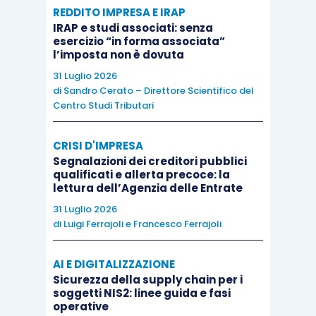
REDDITO IMPRESA E IRAP
più volte nel medesimo mese, i servizi essenziali
IRAP e studi associati: senza
erano stati esternalizzati ed il numero delle
esercizio “in forma associata”
l’imposta non è dovuta
stanze della struttura, destinato all’attività,
31 Luglio 2026
eccedeva sistematicamente il limite consentito
di
Sandro Cerato – Direttore Scientifico del
dalla normativa regionale
.
Centro Studi Tributari
Quindi, ciò che è importante considerare è che,
CRISI D'IMPRESA
se da un lato i requisiti del reddito d’impresa in
Segnalazioni dei creditori pubblici
qualificati e allerta precoce: la
ambito tributario sono fissati esclusivamente a
lettura dell’Agenzia delle Entrate
livello nazionale dall’
articolo 55
, Tuir, dall’altro
il
31 Luglio 2026
superamento o il mancato rispetto dei limiti
di
Luigi Ferrajoli
e
Francesco Ferrajoli
dimensionali
fissati dalla normativa regionale per
l’esercizio dell’attività di B&B in forma non
AI E DIGITALIZZAZIONE
Sicurezza della supply chain per i
imprenditoriale
possono costituire importanti
soggetti NIS2: linee guida e fasi
indici per l’accertamento
da parte
operative