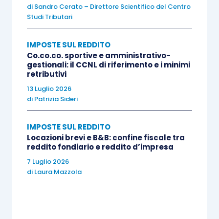
colonna 3
del predetto rigo. Il contribuente dovrà,
di
Sandro Cerato – Direttore Scientifico del Centro
Studi Tributari
inoltre,
conservare un apposito prospetto,
indicante distintamente l’ammontare lordo dei
IMPOSTE SUL REDDITO
corrispettivi, l’importo delle spese inerenti a tali
Co.co.co. sportive e amministrativo-
corrispettivi ed il relativo reddito conseguito, che
gestionali: il CCNL di riferimento e i minimi
retributivi
dovrà essere esibito o trasmesso all’ufficio
13 Luglio 2026
dell’Agenzia delle entrate competente,
su
di
Patrizia Sideri
richiesta di quest’ultimo
.
IMPOSTE SUL REDDITO
In sostanza (e come chiarito dalla circolare n.
Locazioni brevi e B&B: confine fiscale tra
reddito fondiario e reddito d’impresa
7/E/1977), i redditi da attività non esercitate
7 Luglio 2026
abitualmente, pur avendo natura commerciale,
di
Laura Mazzola
non rientrano tra quelli di impresa
di cui
all’
articolo 55
, Tuir, in quanto
manca il requisito
della professionalità
da parte del soggetto che li