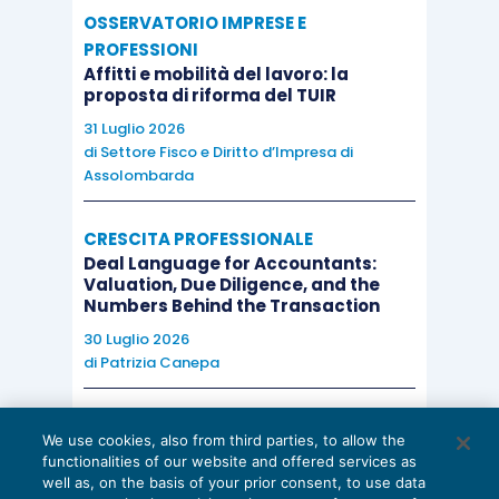
OSSERVATORIO IMPRESE E
PROFESSIONI
Affitti e mobilità del lavoro: la
proposta di riforma del TUIR
31 Luglio 2026
di
Settore Fisco e Diritto d’Impresa di
Assolombarda
CRESCITA PROFESSIONALE
Deal Language for Accountants:
Valuation, Due Diligence, and the
Numbers Behind the Transaction
30 Luglio 2026
di
Patrizia Canepa
AI E DIGITALIZZAZIONE
We use cookies, also from third parties, to allow the
EU AI Act e studi professionali: le
functionalities of our website and offered services as
scadenze concrete
well as, on the basis of your prior consent, to use data