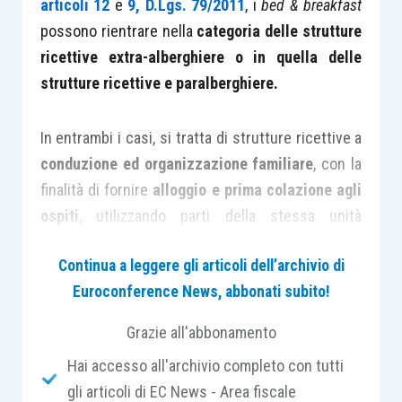
articoli 12
e
9, D.Lgs. 79/2011
, i
bed & breakfast
possono rientrare nella
categoria delle strutture
ricettive extra-alberghiere
o in quella delle
strutture ricettive e paralberghiere.
In entrambi i casi, si tratta di strutture ricettive a
conduzione ed organizzazione familiare
, con la
finalità di fornire
alloggio e prima colazione agli
ospiti
, utilizzando parti della stessa unità
immobiliare, purché
funzionalmente collegate e
Continua a leggere gli articoli dell’archivio di
con spazi familiari condivisi
.
Euroconference News, abbonati subito!
In base alla citata normativa, la differenza tra le
Grazie all'abbonamento
due classificazioni era rappresentata dalla
Hai accesso all'archivio completo con tutti
sussistenza o meno del
requisito
gli articoli di EC News - Area fiscale
dell’imprenditorialità
: nel primo caso, il B&B era