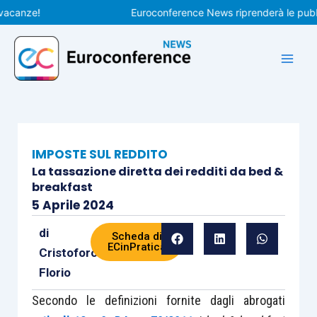
Vai
nze!
Euroconference News riprenderà le pubblicaz
al
contenuto
IMPOSTE SUL REDDITO
La tassazione diretta dei redditi da bed &
breakfast
5 Aprile 2024
di
Scheda di
ECinPratica
Cristoforo
Florio
Secondo le definizioni fornite dagli abrogati