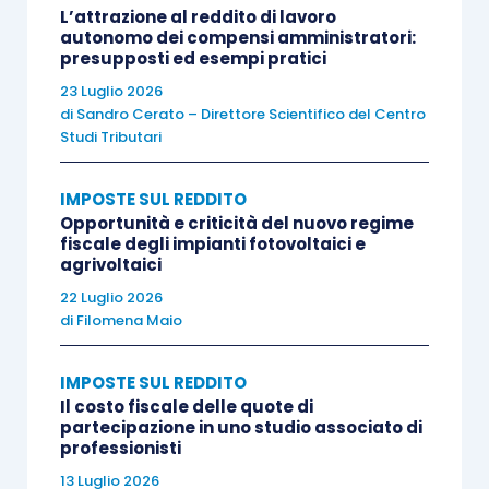
L’attrazione al reddito di lavoro
nell’esercizio dell’impresa commerciale
. Inoltre,
autonomo dei compensi amministratori:
presupposti ed esempi pratici
a norma del successivo
articolo 71
, comma 2,
Tuir, tali redditi sono costituiti dalla differenza
23 Luglio 2026
di
Sandro Cerato – Direttore Scientifico del Centro
tra:
Studi Tributari
l’
ammontare percepito nel periodo di
IMPOSTE SUL REDDITO
imposta
(criterio di cassa) e;
Opportunità e criticità del nuovo regime
fiscale degli impianti fotovoltaici e
le
spese specificamente inerenti
alla loro
agrivoltaici
produzione.
22 Luglio 2026
di
Filomena Maio
Sul piano pratico,
i corrispettivi
da B&B non
imprenditoriale andranno indicati nel
rigo RL14,
IMPOSTE SUL REDDITO
Il costo fiscale delle quote di
colonna 2
, del Modello REDDITI PF 2024, periodo
partecipazione in uno studio associato di
2023, mentre i
costi specificamente inerenti
alla
professionisti
produzione di tali redditi andranno indicati nella
13 Luglio 2026