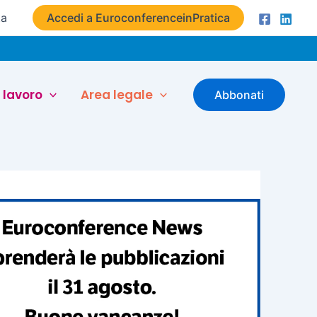
ta
Accedi a EuroconferenceinPratica
 lavoro
Area legale
Abbonati