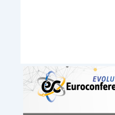
dapprima
, quelle formate
a deco
al 31 dicembre 2016
che, in cas
la percentuale maggiorata del 5
poi
, quelle formate
a decorrere 
dicembre 2007
che, in caso di
computo intermedio del 49,72%.
Nella
Scheda di studio
pubblicata su
Do
aspetti:
la disciplina impositiva dei div
le diverse tipologie di redditi d
il criterio generale di determin
la disciplina impositiva di tutte