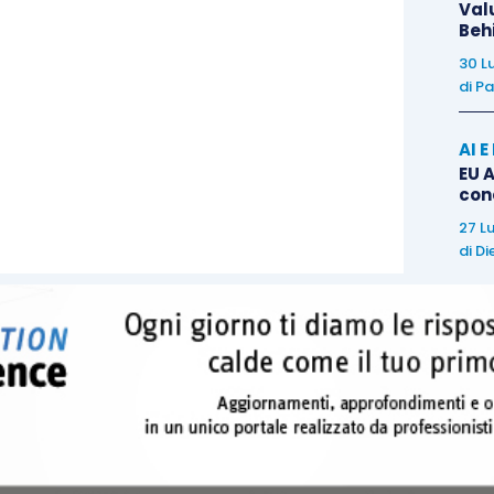
Val
Beh
rrere dall’esercizio successivo a quello in corso
30 L
di
Pa
o di distribuzione, sconterebbero in capo al socio
8,14%;
AI 
dall’esercizio successivo a quello in corso al 31
EU A
 distribuzione, sconterebbero in capo al socio il
con
27 L
di
Di
ttryna
sono approfonditi, tra gli altri, i seguenti
idendi derivanti da partecipazioni estere;
i capitale;
azione dei redditi di capitale;
 le fattispecie di redditi di capitale;