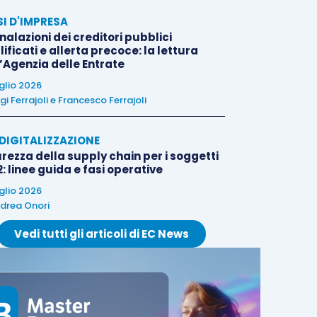
SI D'IMPRESA
alazioni dei creditori pubblici
ificati e allerta precoce: la lettura
l’Agenzia delle Entrate
uglio 2026
igi Ferrajoli
e
Francesco Ferrajoli
E DIGITALIZZAZIONE
rezza della supply chain per i soggetti
: linee guida e fasi operative
uglio 2026
drea Onori
Vedi tutti gli articoli di EC News