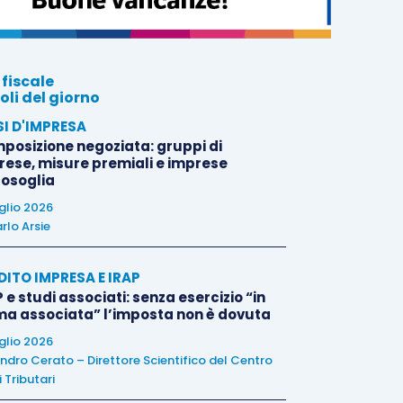
 fiscale
oli del giorno
SI D'IMPRESA
posizione negoziata: gruppi di
rese, misure premiali e imprese
tosoglia
uglio 2026
rlo Arsie
DITO IMPRESA E IRAP
 e studi associati: senza esercizio “in
ma associata” l’imposta non è dovuta
uglio 2026
ndro Cerato – Direttore Scientifico del Centro
 Tributari