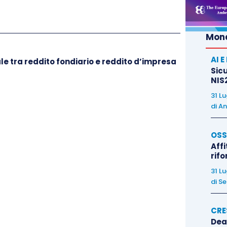
con riferimento ai dividendi relativi a
utili prodotti a
sivo a quello in corso al 31 dicembre 2016.
Mond
vore del contribuente
, esiste una
presunzione
AI 
ale tra reddito fondiario e reddito d’impresa
dal
D.M. 26.5.2017
in forza della quale i
dividendi
Sicu
te formati:
NIS2
31 L
di
An
lla società partecipata
fino all’esercizio in corso al
lla misura del 40%,
OSS
cietà partecipata
fino all’esercizio in corso al 31
Affi
misura del 49,72%, e
rif
alla società partecipata
dall’esercizio in corso al 31
31 L
 nuova misura del 58,14%.
di
Se
 destinate alla copertura di perdite
, si considerano
CRE
Dea