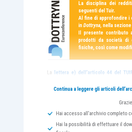
La disciplina dei reddi
seguenti del Tuir.
Al fine di approfondire i 
in
Dottryna,
nella sezione
Il presente contributo a
prodotti da società di 
fisiche, così come modif
La
lettera e) dell’articolo 44 del TUI
derivanti dalla partecipazione al cap
Continua a leggere gli articoli dell’
IRES.
Grazi
Costituiscono eccezione gli
utili spe
Hai accesso all'archivio completo con
società per azioni, in accomandita per az
Hai la possibilità di effettuare il dow
come
redditi di lavoro autonomo
ai sen