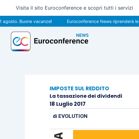
Vai
Visita il sito Euroconference e scopri tutti i servizi
al
contenuto
to. Buone vacanze!
Euroconference News riprenderà le pubblic
IMPOSTE SUL REDDITO
La tassazione dei dividendi
18 Luglio 2017
di
EVOLUTION