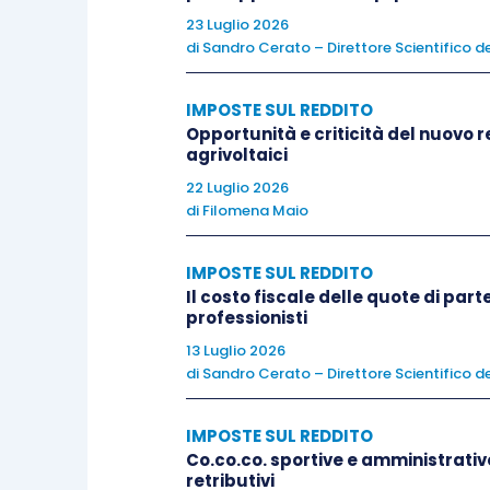
società l’importo corrispondente all
23 Luglio 2026
valore normale
del bene stesso, quale
di
Sandro Cerato – Direttore Scientifico de
emittente alla data individuata dalla
lett
IMPOSTE SUL REDDITO
Opportunità e criticità del nuovo r
Utili qualificati da soggetti residenti
agrivoltaici
22 Luglio 2026
A seguito delle modifiche recate dal
D
di
Filomena Maio
qualificate percepiti da soggetti resid
IMPOSTE SUL REDDITO
concorrono alla formazione del reddit
Il costo fiscale delle quote di par
professionisti
al
40% del loro ammontare
, con
13 Luglio 2026
all’esercizio in corso al 31 di
di
Sandro Cerato – Direttore Scientifico de
al
49,72% del loro ammontare
, 
IMPOSTE SUL REDDITO
decorrere dall’esercizio succ
Co.co.co. sportive e amministrativo
fino all’esercizio in corso al 3
retributivi