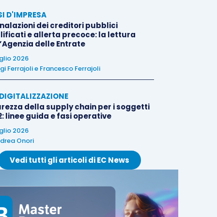
SI D'IMPRESA
alazioni dei creditori pubblici
ificati e allerta precoce: la lettura
l’Agenzia delle Entrate
uglio 2026
igi Ferrajoli
e
Francesco Ferrajoli
E DIGITALIZZAZIONE
rezza della supply chain per i soggetti
: linee guida e fasi operative
uglio 2026
drea Onori
Vedi tutti gli articoli di EC News