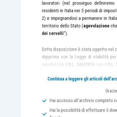
lavoratori (nel prosieguo definirem
residenti in Italia nei 5 periodi di imp
2) e impegnandosi a permanere in Italia
territorio dello Stato (
agevolazione
che,
dei cervelli
”).
Detta disposizione è stata oggetto nel c
dapprima con la Legge di stabilità per 
nonché con il
D.L. 244/2016
, con il
D.L.
Continua a leggere gli articoli dell’
Più di recente, in particolar modo co
(cosiddetto “Decreto crescita”), il l
Grazi
l’ambito applicativo dell’agevolazio
Hai accesso all'archivio completo con
richiesti
ex
lege per l’attribuzione dei rel
Hai la possibilità di effettuare il dow