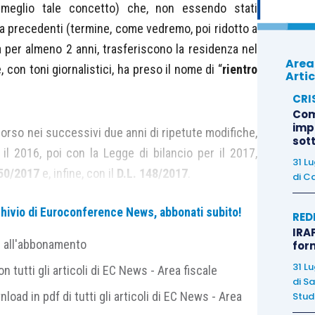
o meglio tale concetto) che, non essendo stati
osta precedenti (termine, come vedremo, poi ridotto a
 per almeno 2 anni, trasferiscono la residenza nel
Area
 con toni giornalistici, ha preso il nome di “
rientro
Artic
CRI
Com
imp
orso nei successivi due anni di ripetute modifiche,
sot
il 2016, poi con la Legge di bilancio per il 2017,
31 L
 50/2017
e, infine, con il
D.L. 148/2017
.
di
Ca
archivio di Euroconference News, abbonati subito!
n la
L. 58/2019
, di conversione del
D.L. 34/2019
RED
IRAP
egislatore è intervenuto nuovamente per
ampliare
e all'abbonamento
for
ne
e meglio
chiarire l’operatività dei requisiti
31 L
 tutti gli articoli di EC News - Area fiscale
ativi benefici fiscali.
di
Sa
nload in pdf di tutti gli articoli di EC News - Area
Studi