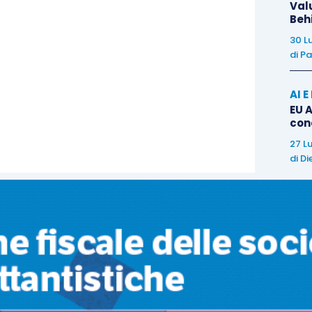
Val
clistica italiana
), ha portato a 4 il numero di
Beh
 il settore professionistico.
30 L
di
Pa
i, non per tutte competizioni viene riconosciuto il
AI 
allo stato attuale
possono considerarsi sportivi
EU A
con
27 L
di
Di
io (F.I.G.C.): i tesserati di sesso maschile con
club
C.I.): i soggetti indicati all’articolo 2 L. 91/1981 che
rada e pista approvate dalla lega ciclismo;
o (F.I.P.): i tesserati di sesso maschile con club di
): i “golfisti professionisti” (nel mondo del golf si
tto alle altre federazioni che presentano un settore