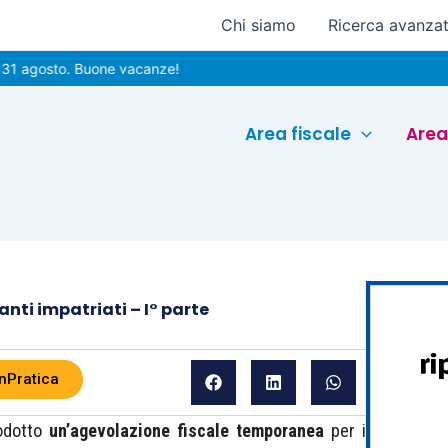
Chi siamo
Ricerca avanza
osto. Buone vacanze!
Area fiscale
Area
anti impatriati – I° parte
nPratica
rodotto
un’agevolazione fiscale temporanea
per i