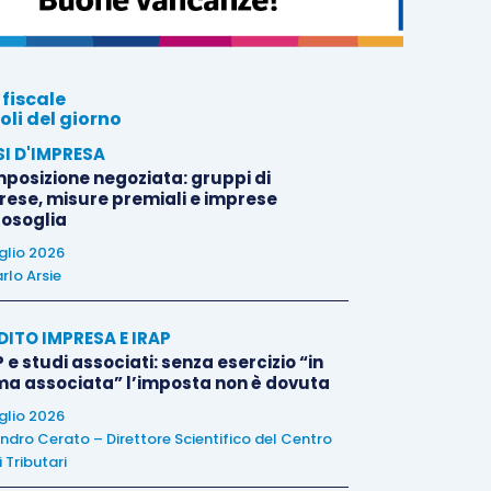
 fiscale
oli del giorno
SI D'IMPRESA
posizione negoziata: gruppi di
rese, misure premiali e imprese
tosoglia
uglio 2026
rlo Arsie
DITO IMPRESA E IRAP
 e studi associati: senza esercizio “in
ma associata” l’imposta non è dovuta
uglio 2026
ndro Cerato – Direttore Scientifico del Centro
 Tributari