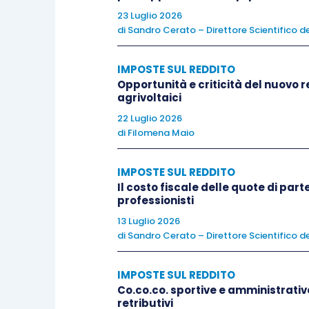
L’esplicita previsione di un regime in “
23 Luglio 2026
peggiorativo) porta alla considerazi
di
Sandro Cerato – Direttore Scientifico de
competa, invece, secondo le regole o
IMPOSTE SUL REDDITO
marcare una (non facile)
linea di confin
Opportunità e criticità del nuovo r
agrivoltaici
Il punto di partenza è dato dal fatto 
22 Luglio 2026
nozione di attività sportiva dilettanti
di
Filomena Maio
risulta esplicitamente regolamentato d
“
Ai fini dell’applicazione della presen
IMPOSTE SUL REDDITO
Il costo fiscale delle quote di par
allenatori, i direttori tecnico-sportivi ed i
professionisti
titolo oneroso
con
carattere di continuità
13 Luglio 2026
che conseguono la
qualificazione dall
di
Sandro Cerato – Direttore Scientifico de
emanate dalle federazioni stesse,
con l’
distinzione dell’attività dilettantistica da
IMPOSTE SUL REDDITO
Co.co.co. sportive e amministrativo
retributivi