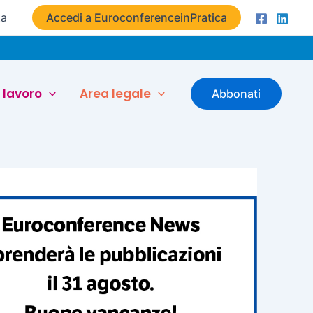
ta
Accedi a EuroconferenceinPratica
 lavoro
Area legale
Abbonati