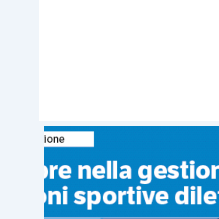
aveva
escluso la federazione motoci
federazioni che attualmente riconoscono
Inoltre, all’interno di tali federazion
“livello professionistico” e quindi, 
professionisti
i seguenti soggetti:
federazione italiana giuoco calc
di serie A, B e C;
federazione ciclistica italiana (F.
partecipano a competizioni su st
federazione italiana pallacanestr
serie A1;
federazione italiana golf (F.I.G.
riscontra una particolarità rispe