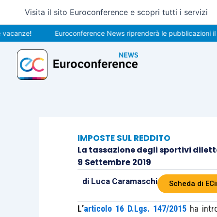
Vai
Visita il sito Euroconference e scopri tutti i servizi
al
contenuto
ze!
Euroconference News riprenderà le pubblicazioni il 31 ag
IMPOSTE SUL REDDITO
La tassazione degli sportivi dilett
9 Settembre 2019
di
Luca Caramaschi
Scheda di ECi
L’
articolo 16 D.Lgs. 147/2015
ha int