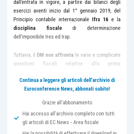
dall’entrata in vigore, a partire dai bilanci degli
esercizi aventi inizio dal 1° gennaio 2019, del
Principio contabile internazionale
Ifrs 16
e la
disciplina fiscale
di determinazione
dell’imponibile Ires ed Irap.
Tuttavia, il
DM non affronta
le varie e complicate
questioni fiscali relative alla prima
applicazione
(c.d. FTA) dell’
Ifrs 16
, con
Continua a leggere gli articoli dell’archivio di
particolare riferimento alla
gestione transitoria
Euroconference News, abbonati subito!
delle
operazioni pregresse
in corso alla data
della FTA.
Grazie all'abbonamento
Hai accesso all'archivio completo con tutti
Deve quindi necessariamente farsi
riferimento
gli articoli di EC News - Area fiscale
alle regole generali,
che sono riconducibili
Hai la possibilità di effettuare il download in
all’
articolo 5 D.M. 48/2009
, all’
articolo 15 D.L.