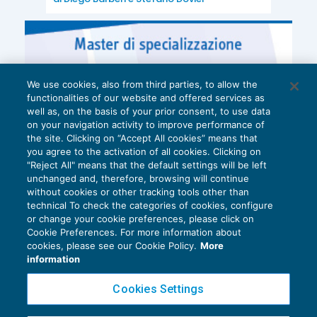
We use cookies, also from third parties, to allow the
functionalities of our website and offered services as
well as, on the basis of your prior consent, to use data
on your navigation activity to improve performance of
the site. Clicking on “Accept All cookies” means that
you agree to the activation of all cookies. Clicking on
"Reject All" means that the default settings will be left
unchanged and, therefore, browsing will continue
without cookies or other tracking tools other than
technical To check the categories of cookies, configure
or change your cookie preferences, please click on
Cookie Preferences. For more information about
Privacy Policy
cookies, please see our Cookie Policy.
More
Cookie Policy
information
Euroconference NEWS è una testata registrata al Tribunale di Milano Reg. n. 8556/2026
Cookies Settings
Direttore responsabile Sandro Cerato