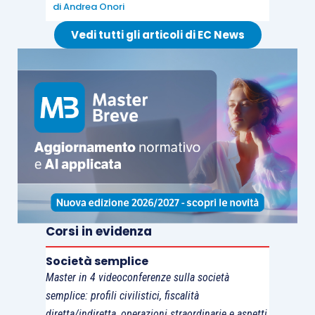
di
Andrea Onori
complicazioni,
si dovrebbe comunque passare
per il “riallineamento”
ex
articolo 15 D.L.
Vedi tutti gli articoli di EC News
185/2008
. Il che sarebbe, in realtà,
assolutamente auspicabile poter evitare.
Corsi in evidenza
Società semplice
Master in 4 videoconferenze sulla società
semplice: profili civilistici, fiscalità
diretta/indiretta, operazioni straordinarie e aspetti