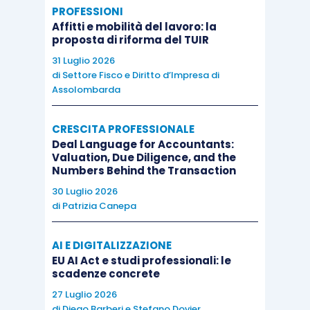
PROFESSIONI
Affitti e mobilità del lavoro: la
proposta di riforma del TUIR
31 Luglio 2026
di
Settore Fisco e Diritto d’Impresa di
Assolombarda
CRESCITA PROFESSIONALE
Deal Language for Accountants:
Valuation, Due Diligence, and the
Numbers Behind the Transaction
30 Luglio 2026
di
Patrizia Canepa
AI E DIGITALIZZAZIONE
EU AI Act e studi professionali: le
scadenze concrete
27 Luglio 2026
di
Diego Barberi
e
Stefano Dovier