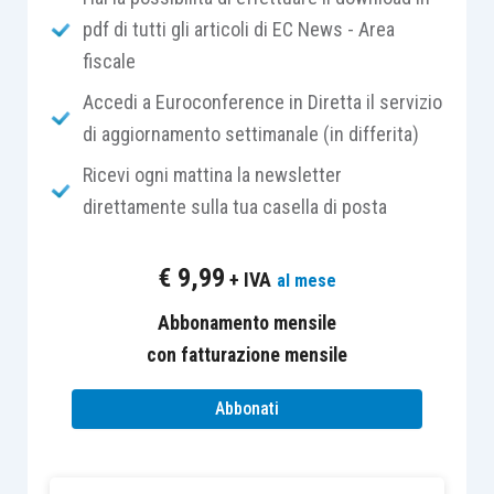
pdf di tutti gli articoli di EC News - Area
185/2008
ed ai
D.M. 30.07.2009
e
08.06.2011
.
fiscale
In dottrina i
dubbi
e le
complicazioni connesse
Accedi a Euroconference in Diretta il servizio
alla gestione fiscale
di questa prima fase di
di aggiornamento settimanale (in differita)
applicazione dell’Ifrs 16 sono stati oggetto di
Ricevi ogni mattina la newsletter
alcuni contributi, a cui ha di recente fornito un
direttamente sulla tua casella di posta
ulteriore supporto la disamina compiuta da
Assonime
nella
circolare n. 26/2019.
€
9,99
+ IVA
al mese
Dal punto di vista metodologico, i
Abbonamento mensile
contratti di
leasing già in essere
con fatturazione mensile
alla data della prima
adozione dell’Ifrs 16 possono essere trattati
Abbonati
sulla base di
due approcci alternativi
:
1) il
metodo “retrospettico”
, che presuppone la