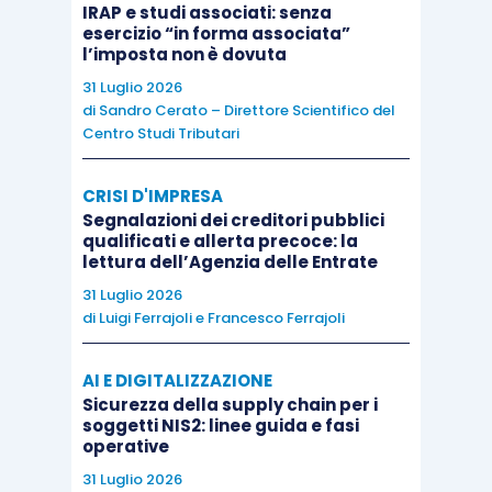
presenza di un saldo zero fra valori contabili e
IRAP e studi associati: senza
esercizio “in forma associata”
fiscali
, si sarebbe dovuto
applicare il regime
l’imposta non è dovuta
transitorio,
in assenza di ricorso al
31 Luglio 2026
“riallineamento”
.
di
Sandro Cerato – Direttore Scientifico del
Centro Studi Tributari
Ciò significa che, con tutte le
complicazioni
del
caso, non ultimi
i tempi e le modalità
di accesso
CRISI D'IMPRESA
Segnalazioni dei creditori pubblici
a questo “riallineamento”, se si dovesse oggi
qualificati e allerta precoce: la
replicare questa stessa posizione dell’Agenzia –
lettura dell’Agenzia delle Entrate
e salvo prossimi auspicati chiarimenti – si
31 Luglio 2026
di
Luigi Ferrajoli
e
Francesco Ferrajoli
dovrebbe allora concludere che per i
leasing “ex
operativi” in corso alla data di prima
AI E DIGITALIZZAZIONE
applicazione
dell’Ifrs 16, anche se il ROU fosse
Sicurezza della supply chain per i
iscritto in misura pari alla passività finanziaria,
soggetti NIS2: linee guida e fasi
operative
per
evitare il regime transitorio
(che significa
31 Luglio 2026
evitare un doppio binario) e tutte le sue