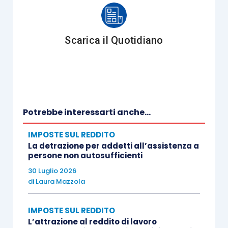
passività finanziaria
al
valore attuale
dei soli pagamenti futuri
al tasso
marginale alla data della FTA e
iscrivere il
Scarica il Quotidiano
ROU per il medesimo importo
, salvo il
caso dell’effetto di pagamenti anticipati o
posticipati;
per i
contratti di
leasing
già inquadrati
Potrebbe interessarti anche...
come
finanziari
, di
proseguire in
continuità contabile
iscrivendo il ROU
IMPOSTE SUL REDDITO
allo stesso valore contabile dell’attività
La detrazione per addetti all’assistenza a
persone non autosufficienti
locata, conservando invariata la passività
del
leasing
.
30 Luglio 2026
di
Laura Mazzola
Dal
punto di vista fiscale
,
Assonime
ci ricorda
IMPOSTE SUL REDDITO
che la
disciplina delle operazioni pregresse
L’attrazione al reddito di lavoro