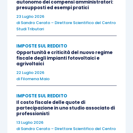
trova riferimenti all’
articolo 15 D.L. 185/2008
(e
autonomo dei compensi amministratori:
presupposti ed esempi pratici
al
D.M. 30.07.2009
) il cui
principio generale
23 Luglio 2026
prevede la
prosecuzione del regime fiscale
di
Sandro Cerato – Direttore Scientifico del Centro
precedente
, e quindi un
doppio binario
contabile
Studi Tributari
– fiscale, condizionato però al fatto che altrimenti
si determinerebbe un
fenomeno di tassazione
IMPOSTE SUL REDDITO
anomala
intesa come doppia (o nessuna)
Opportunità e criticità del nuovo regime
fiscale degli impianti fotovoltaici e
deduzione/tassazione di componenti reddituali.
agrivoltaici
22 Luglio 2026
Ove tale fenomeno non si realizzasse
, invece,
di
Filomena Maio
non si avrebbe un’operazione pregressa da
IMPOSTE SUL REDDITO
assoggettare a regime transitorio
e troverebbe
Il costo fiscale delle quote di
quindi
diretta applicazione fiscale il nuovo
partecipazione in uno studio associato di
standard
contabile (
circolare AdE 33/E/2009
).
professionisti
13 Luglio 2026
di
Sandro Cerato – Direttore Scientifico del Centro
Il primo punto cardine è allora capire quando si