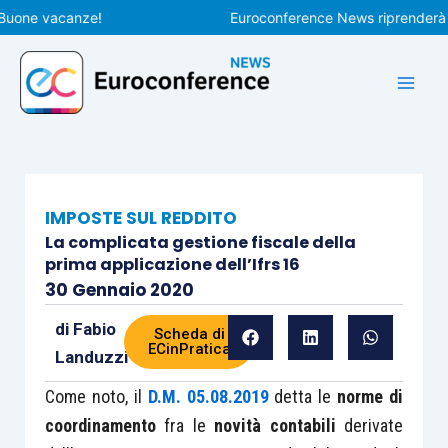
Vai
ne vacanze!
Euroconference News riprenderà le pub
al
contenuto
IMPOSTE SUL REDDITO
La complicata gestione fiscale della
prima applicazione dell’Ifrs 16
30 Gennaio 2020
di
Fabio
Scheda di
ECinPratica
Landuzzi
Come noto, il
D.M. 05.08.2019
detta le
norme di
coordinamento
fra le
novità contabili
derivate