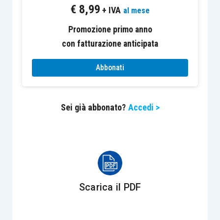
€
8,99
+ IVA
ricostruzione, per ogni contratto, degli effetti che
al mese
si sarebbero determinati ove fosse sempre stato
Promozione primo anno
applicato il nuovo Principio;
con fatturazione anticipata
Abbonati
2) il
metodo “retrospettivo modificato”,
che
permette di fruire di
importanti semplificazioni.
Sei già abbonato?
Accedi >
Guardando quindi a questo
secondo approccio
,
esso permette, in particolare, nell’
ipotesi di
maggiore semplificazione
:
per i
contratti di leasing
che
in
precedenza
erano inquadrati come
Scarica il PDF
“
operativi
” (e quindi esclusi dal
precedente Ias 17), di
iscrivere la