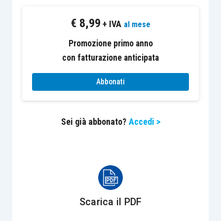
base imponibile le somme che non
€
8,99
costituiscono un arricchimento per il
+ IVA
al mese
lavoratore
(è il caso, ad esempio, degli
Promozione primo anno
indennizzi ricevuti a mero titolo di
con fatturazione anticipata
reintegrazione patrimoniale) e che non
sono fiscalmente rilevanti, in capo al
Abbonati
dipendente, le erogazioni effettuate per
un esclusivo interesse del datore di
Sei già abbonato?
Accedi >
lavoro;
il rimborso delle piccole spese ordinarie
,
ad esempio, quelle sostenute per
l’acquisto di beni strumentali di piccolo
valore, quali la carta della fotocopia o della
stampante, le pile della calcolatrice, etc..;
Scarica il PDF
le somme erogate per rimborsare i costi