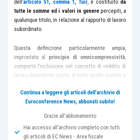
dell’
articolo 51, comma 1, Tuir
, è costituito
da
tutte le somme ed i valori in genere
percepiti, a
qualunque titolo, in relazione al rapporto di lavoro
subordinato.
Questa definizione particolarmente ampia,
improntata al
principio di omnicomprensività
,
comporta l’inclusione nel concetto di reddito di
lavoro dipendente anche di tutte quelle somme e
valori che, seppur
prive di sinallagma
con la
Continua a leggere gli articoli dell’archivio di
prestazione lavorativa e non erogate
Euroconference News, abbonati subito!
direttamente dal datore di lavoro, siano
comunque riconducibili ad un rapporto di lavoro
Grazie all'abbonamento
subordinato (a titolo di esempio: l’indennità
Hai accesso all'archivio completo con tutti
sostitutiva delle ferie, l’indennità di malattia e
gli articoli di EC News - Area fiscale
maternità).