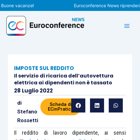
Vai
one vacanze!
Euroconference News riprenderà le pu
al
contenuto
IMPOSTE SUL REDDITO
Il servizio di ricarica dell’autovettura
elettrica ai dipendenti non è tassato
28 Luglio 2022
di
Scheda di
ECinPratica
Stefano
Rossetti
Il reddito di lavoro dipendente, ai sensi