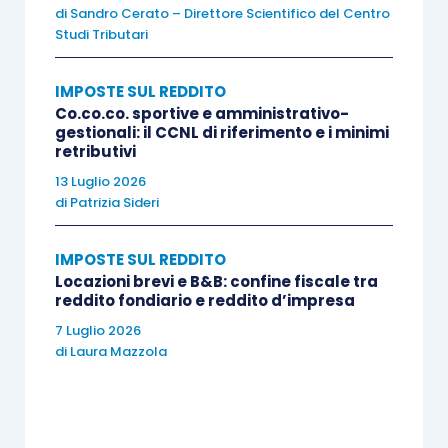
Tuttavia, non tutte le somme e i valori percepiti
di
Sandro Cerato – Direttore Scientifico del Centro
Studi Tributari
nell’ambito di un rapporto di lavoro dipendente
sono imponibili; infatti, il
comma 2 dell’articolo
IMPOSTE SUL REDDITO
51 Tuir
contiene un elenco di fattispecie non
Co.co.co. sportive e amministrativo-
assoggettate a tassazione.
gestionali: il CCNL di riferimento e i minimi
retributivi
13 Luglio 2026
In particolare, la lettera f) della disposizione
di
Patrizia Sideri
precedentemente richiamata esclude dalla
formazione del reddito di lavoro dipendente
IMPOSTE SUL REDDITO
“
l’utilizzazione delle
opere e dei servizi riconosciuti
Locazioni brevi e B&B: confine fiscale tra
reddito fondiario e reddito d’impresa
dal datore di lavoro volontariamente o in
conformità a disposizioni di contratto o di accordo
7 Luglio 2026
di
Laura Mazzola
o di regolamento aziendale
offerti alla generalità
dei dipendenti o a categorie di dipendenti
” per
finalità di
educazione, istruzione, ricreazione,
assistenza sociale e sanitaria o culto
.