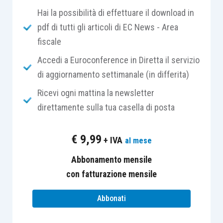
Hai la possibilità di effettuare il download in
pdf di tutti gli articoli di EC News - Area
Viceversa, sono da considerarsi escluse dal
fiscale
rapporto sinallagmatico
le somme erogate dal
datore di lavoro al dipendente che riguardano
Accedi a Euroconference in Diretta il servizio
spese, diverse da quelle sostenute per produrre
di aggiornamento settimanale (in differita)
il reddito, di competenza del datore di lavoro,
Ricevi ogni mattina la newsletter
anticipate dal dipendente.
direttamente sulla tua casella di posta
L’Amministrazione finanziaria, in più occasioni
€
9,99
+ IVA
al mese
(
circolare ministeriale 326/1997
,
risoluzione
178/E/2003
e
risoluzione 357/E/2007
,
risposta
Abbonamento mensile
ad istanza di interpello 314/2021
), ha precisato
con fatturazione mensile
che:
Abbonati
non concorrono alla formazione della