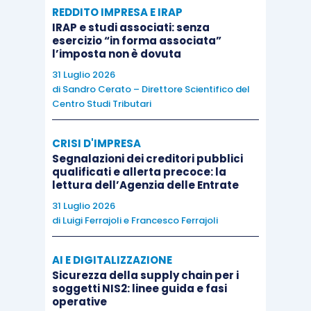
REDDITO IMPRESA E IRAP
non erogazioni sostitutive in denaro
;
IRAP e studi associati: senza
le opere e i servizi devono perseguire
esercizio “in forma associata”
l’imposta non è dovuta
specifiche finalità di educazione,
istruzione, ricreazione, assistenza
31 Luglio 2026
di
Sandro Cerato – Direttore Scientifico del
sociale e sanitaria o culto ex
articolo
Centro Studi Tributari
100, comma 1, Tuir
.
CRISI D'IMPRESA
Le opere e i servizi contemplati dalla norma
Segnalazioni dei creditori pubblici
qualificati e allerta precoce: la
possono essere
messi direttamente a
lettura dell’Agenzia delle Entrate
disposizione dal datore di lavoro o da parte di
31 Luglio 2026
strutture esterne all’azienda
, a condizione che il
di
Luigi Ferrajoli
e
Francesco Ferrajoli
dipendente resti estraneo al rapporto economico
che intercorre tra l’azienda e il terzo erogatore
AI E DIGITALIZZAZIONE
del servizio.
Sicurezza della supply chain per i
soggetti NIS2: linee guida e fasi
operative