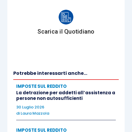
dei collegamenti telefonici
non sono da
assoggettare a tassazione essendo
sostenute dal telelavoratore per
raggiungere le risorse informatiche
Scarica il Quotidiano
dell’azienda messe a disposizione dal
datore di lavoro e quindi poter espletare
l’attività lavorativa;
se il
rimborso spese erogato al
dipendente che presta la propria opera
Potrebbe interessarti anche...
in
smart working
si basa su parametri
IMPOSTE SUL REDDITO
diretti ad individuare i costi risparmiati dal
La detrazione per addetti all’assistenza a
datore, la quota di costi rimborsati al
persone non autosufficienti
dipendente si può considerare riferibile a
30 Luglio 2026
consumi sostenuti nell’interesse
di
Laura Mazzola
esclusivo del datore di lavoro e quindi non
tassata in capo al dipendente.
IMPOSTE SUL REDDITO