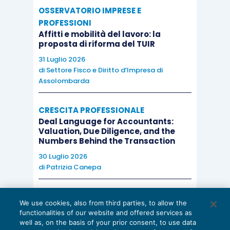
OSSERVATORIO IMPRESE E
PROFESSIONI
Affitti e mobilità del lavoro: la
proposta di riforma del TUIR
31 Luglio 2026
di
Settore Fisco e Diritto d’Impresa di
Assolombarda
CRESCITA PROFESSIONALE
Deal Language for Accountants:
Valuation, Due Diligence, and the
Numbers Behind the Transaction
30 Luglio 2026
di
Patrizia Canepa
AI E DIGITALIZZAZIONE
We use cookies, also from third parties, to allow the
EU AI Act e studi professionali: le
functionalities of our website and offered services as
scadenze concrete
well as, on the basis of your prior consent, to use data