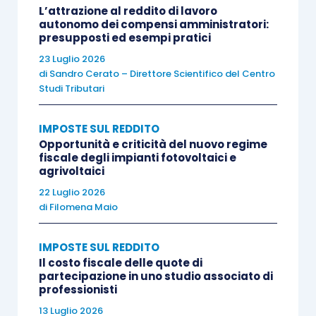
L’attrazione al reddito di lavoro
autonomo dei compensi amministratori:
Circa la modalità di determinazione
presupposti ed esempi pratici
dell’ammontare della spesa rimborsata, l’Agenzia
23 Luglio 2026
di
Sandro Cerato – Direttore Scientifico del Centro
delle Entrate con la
risoluzione 74/E/2017
ha
Studi Tributari
chiarito che, qualora il legislatore non abbia
provveduto ad indicare un criterio ai fini della
IMPOSTE SUL REDDITO
determinazione della
quota esclusa da
Opportunità e criticità del nuovo regime
imposizione
, i costi sostenuti dal dipendente
fiscale degli impianti fotovoltaici e
agrivoltaici
nell’esclusivo interesse del datore di lavoro,
22 Luglio 2026
devono essere individuati sulla base di
di
Filomena Maio
elementi oggettivi, documentalmente
accertabili
, al fine di
evitare che il relativo
IMPOSTE SUL REDDITO
rimborso concorra alla determinazione del
Il costo fiscale delle quote di
partecipazione in uno studio associato di
reddito di lavoro dipendente
.
professionisti
13 Luglio 2026