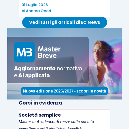
In questo contesto l’Agenzia delle Entrate, con la
31 Luglio 2026
recente
risposta ad istanza d’interpello n.
di
Andrea Onori
329/2022
, ha recentemente chiarito che il
Vedi tutti gli articoli di EC News
servizio di ricarica dell’auto elettrica che un
datore di lavoro intende offrire ai propri
dipendenti rappresenta una fattispecie esclusa
da imposizione
ai sensi
dell’articolo 51, comma
2, lett. f), Tuir
, in considerazione del fatto che
tale iniziativa si inserisce in un più
ampio quadro
di interventi posti in essere dal datore di lavoro
finalizzati a informare e sensibilizzare i vari
interlocutori “
su importanti temi legati alla cultura
della sostenibilità
: dall’educazione ambientale, al
Corsi in evidenza
consumo responsabile, alla promozione della
Società semplice
sicurezza e della salute
”.
Master in 4 videoconferenze sulla società