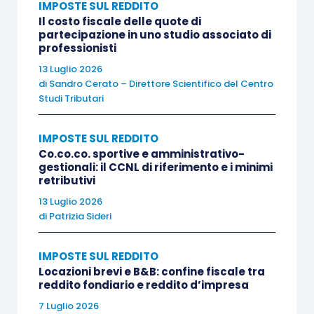
IMPOSTE SUL REDDITO
soggetti
”. La questione operativa era la
Il costo fiscale delle quote di
partecipazione in uno studio associato di
seguente: il regime di neutralità si applica solo se
professionisti
il
riaddebito avviene nei confronti di un altro
13 Luglio 2026
lavoratore autonomo
(esercente arte o
di
Sandro Cerato – Direttore Scientifico del Centro
Studi Tributari
professione), oppure è valido anche
se il
coinquilino che rimborsa le spese è un soggetto
IMPOSTE SUL REDDITO
che produce reddito d’impresa
(come una
Co.co.co. sportive e amministrativo-
società commerciale o una STP)?
gestionali: il CCNL di riferimento e i minimi
retributivi
13 Luglio 2026
Si pensi al caso frequente in cui
di
Patrizia Sideri
un
professionista
, intestatario del contratto di
locazione dello studio, ospiti nei locali anche una
IMPOSTE SUL REDDITO
STP di cui
è socio o amministratore
. In assenza
Locazioni brevi e B&B: confine fiscale tra
di chiarimenti, si poteva temere che il
rimborso
reddito fondiario e reddito d’impresa
spese proveniente da un
7 Luglio 2026