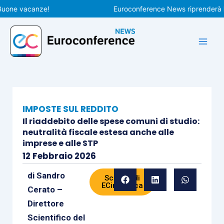
Vai
e vacanze!
Euroconference News riprenderà le pub
al
contenuto
IMPOSTE SUL REDDITO
Il riaddebito delle spese comuni di studio:
neutralità fiscale estesa anche alle
imprese e alle STP
12 Febbraio 2026
di
Sandro
Scheda di
ECinPratica
Cerato –
Direttore
Scientifico del