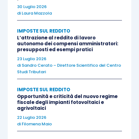
indeducibilità del componente
30 Luglio 2026
negativo
(
art. 54-ter, TUIR
):
di
Laura Mazzola
specularmente, il nuovo
art. 54-
ter
,
comma 1
, prevede che le
spese oggetto
IMPOSTE SUL REDDITO
L’attrazione al reddito di lavoro
di riaddebito
(appunto quelle citate
autonomo dei compensi amministratori:
dall’
art. 54
)
non siano deducibili dal
presupposti ed esempi pratici
reddito di lavoro autonomo
del soggetto
23 Luglio 2026
di
Sandro Cerato – Direttore Scientifico del Centro
che le ha originariamente sostenute.
Studi Tributari
Se la codificazione del principio ha
IMPOSTE SUL REDDITO
portato
certezza nei rapporti tra colleghi
(ad
Opportunità e criticità del nuovo regime
esempio, 2 avvocati che condividono la stanza),
fiscale degli impianti fotovoltaici e
agrivoltaici
un
dubbio interpretativo
di non poco conto
22 Luglio 2026
riguardava
l’ambito soggettivo della norma
. La
di
Filomena Maio
formulazione dell’
art. 54, comma 2, lett. c)
,
utilizza infatti la
locuzione generica “altri