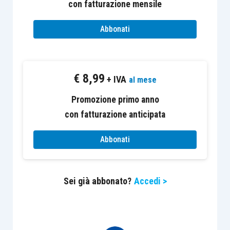
con fatturazione mensile
La codificazione del principio di neutralità: gli
Abbonati
artt. 54 e 54-
ter
, TUIR
Fino a tempi recenti, la
gestione fiscale dei
€
8,99
riaddebiti
si basava principalmente su
indicazioni
+ IVA
al mese
di prassi
(in particolare, le
circolari n.
Promozione primo anno
58/E/2001
e
n. 38/E/2010
), secondo le quali
con fatturazione anticipata
il
mero rimborso delle spese
per l’uso comune
dei locali
non costituiva reddito per il
Abbonati
percipiente
, a fronte di una indeducibilità della
quota di costo riaddebitata. Il Legislatore della
Sei già abbonato?
Accedi >
Riforma ha inteso elevare
tale principio al rango
di norma primaria
, intervenendo direttamente sul
TUIR.