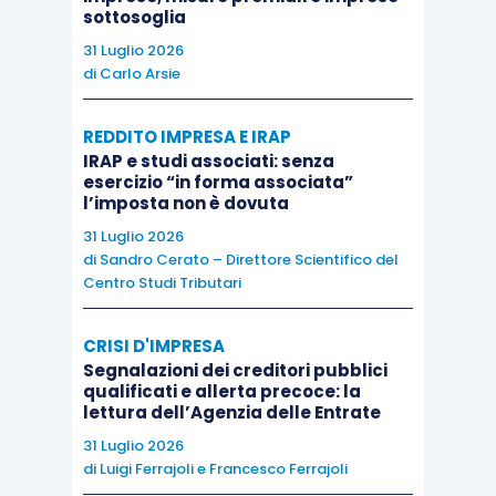
d’impresa
(a prescindere dalle modalità di
sottosoglia
svolgimento dell’attività). Di conseguenza, è
31 Luglio 2026
stato ufficialmente confermato che,
anche le
di
Carlo Arsie
somme percepite a titolo di riaddebito delle
spese comuni di studio erogate da
REDDITO IMPRESA E IRAP
IRAP e studi associati: senza
un’impresa
(come, ad esempio, una Società tra
esercizio “in forma associata”
Professionisti – STP) che occupa parte
l’imposta non è dovuta
dell’immobile assunto in locazione dal
31 Luglio 2026
di
Sandro Cerato – Direttore Scientifico del
professionista,
sono escluse dalla formazione
Centro Studi Tributari
del reddito di lavoro autonomo del
professionista riaddebitante.
CRISI D'IMPRESA
Segnalazioni dei creditori pubblici
qualificati e allerta precoce: la
lettura dell’Agenzia delle Entrate
31 Luglio 2026
di
Luigi Ferrajoli
e
Francesco Ferrajoli