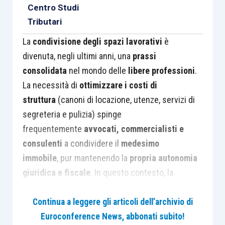
Centro Studi
Tributari
La
condivisione degli spazi lavorativi
è
divenuta, negli ultimi anni, una
prassi
consolidata
nel mondo delle
libere professioni
.
La necessità di
ottimizzare i costi di
struttura
(canoni di locazione, utenze, servizi di
segreteria e pulizia) spinge
frequentemente
avvocati, commercialisti e
consulenti
a condividere il
medesimo
immobile
, pur mantenendo la
propria autonomia
giuridica e fiscale
. In questo contesto, la
gestione del riaddebito delle
spese comuni
sostenute da un unico intestatario
(spesso il
Continua a leggere gli articoli dell’archivio di
titolare del contratto di locazione) nei confronti
Euroconference News, abbonati subito!