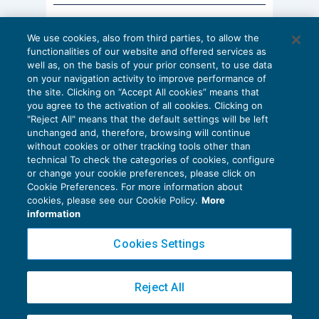
AI E DIGITALIZZAZIONE
We use cookies, also from third parties, to allow the
EU AI Act e studi professionali: le
functionalities of our website and offered services as
scadenze concrete
well as, on the basis of your prior consent, to use data
on your navigation activity to improve performance of
27 Luglio 2026
the site. Clicking on “Accept All cookies” means that
di
Diego Barberi
e
Stefano Dovier
you agree to the activation of all cookies. Clicking on
"Reject All" means that the default settings will be left
unchanged and, therefore, browsing will continue
without cookies or other tracking tools other than
technical To check the categories of cookies, configure
or change your cookie preferences, please click on
Cookie Preferences. For more information about
Privacy Policy
cookies, please see our Cookie Policy.
More
Cookie Policy
information
Euroconference NEWS è una testata registrata al Tribunale di Milano Reg. n. 8556/2026
Cookies Settings
Direttore responsabile Sandro Cerato
Copyright 2016 ©
Gruppo Euroconference S.p.A.
v2.32.4
Reject All
Piazza Luigi Einaudi, 10N01 - 20124 Milano - info@ecnews.it
Capitale Sociale € 300.000,00 i.v. C.F. P.IVA Iscrizione Registro Imprese di Milano