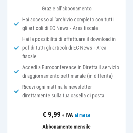
degli altri occupanti ha sollevato
Grazie all'abbonamento
storicamente
questioni di inquadramento
Hai accesso all'archivio completo con tutti
tributario
, recentemente
risolte
gli articoli di EC News - Area fiscale
dal Legislatore
e chiarite in senso estensivo
dall’Agenzia delle Entrate.
Hai la possibilità di effettuare il download in
pdf di tutti gli articoli di EC News - Area
Con l’avvento del
Decreto Legislativo n.
fiscale
192/2024
, attuativo della Riforma fiscale in
Accedi a Euroconference in Diretta il servizio
materia di IRPEF e IRES, e i successivi chiarimenti
di aggiornamento settimanale (in differita)
emersi nel corso di Telefisco 2026, si è
Ricevi ogni mattina la newsletter
consolidato un
principio di neutralità
direttamente sulla tua casella di posta
fiscale
che merita
un’attenta analisi
, soprattutto
per l’estensione del suo perimetro applicativo
€
9,99
+ IVA
al mese
anche a soggetti diversi dai meri professionisti
persone fisiche.
Abbonamento mensile