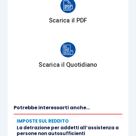
La disciplina si articola, ora, su un
doppio binario
normativo
, che garantisce una
perfetta
Scarica il PDF
simmetria fiscale
:
irrilevanza del componente positivo
(
art.
54, TUIR
)
:
il nuovo
comma 2, lett. c),
dell’art. 54, TUIR
, stabilisce
Scarica il Quotidiano
espressamente che non concorrono a
formare il reddito di lavoro autonomo le
somme percepite a titolo di «
riaddebito ad
altri soggetti delle spese sostenute per l’uso
comune degli immobili utilizzati, anche
Potrebbe interessarti anche...
promiscuamente, per l’esercizio dell’attività
IMPOSTE SUL REDDITO
e per i servizi a essi connessi
»;
La detrazione per addetti all’assistenza a
persone non autosufficienti