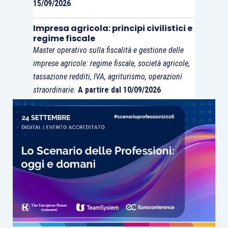
15/09/2026
prevedere una detassazione del reddito di
lavoro dipendente senza condizioni
Impresa agricola: principi civilistici e
regime fiscale
particolari, e quindi
a prescindere
Master operativo sulla fiscalità e gestione delle
dall’articolazione dell’orario di lavoro e
imprese agricole: regime fiscale, società agricole,
dalle modalità di svolgimento
tassazione redditi, IVA, agriturismo, operazioni
dell’attività lavorativa
.
straordinarie.
A partire dal 10/09/2026
Da ultimo si sottolinea che l’interpretazione
sopra fornita è confermata dall’ Agenzia delle
Entrate con la recente
risposta ad istanza di
interpello n. 123/E/2021
.