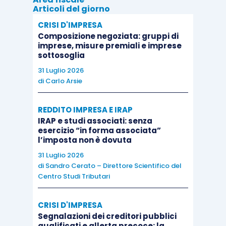
Articoli del giorno
forma cartacea
. L’eccedenza rispetto al
CRISI D'IMPRESA
valore facciale del buono è assoggettata
Composizione negoziata: gruppi di
ad imposizione;
imprese, misure premiali e imprese
a 8 euro,
se il buono pasto è emesso in
sottosoglia
formato elettronico
. L’eccedenza, anche
31 Luglio 2026
di
Carlo Arsie
in questo caso, rispetto al valore facciale
del buono è assoggettata ad imposizione.
REDDITO IMPRESA E IRAP
IRAP e studi associati: senza
In relazione alle
prestazioni sostitutive di
esercizio “in forma associata”
l’imposta non è dovuta
mensa
, in quest’ultimo anno caratterizzato
31 Luglio 2026
dall’ampio ricorso al lavoro agile, ci si è domandati
di
Sandro Cerato – Direttore Scientifico del
se lo svolgimento della prestazione lavorativa
Centro Studi Tributari
presso l’abitazione del dipendente possa
comportare conseguenze sulla tassazione delle
CRISI D'IMPRESA
prestazioni sostitutive di vitto
.
Segnalazioni dei creditori pubblici
qualificati e allerta precoce: la