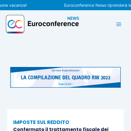
Vai
 vacanze!
Euroconference News riprenderà le pubbl
al
contenuto
IMPOSTE SUL REDDITO
Confermato il trattamento fiscale dei