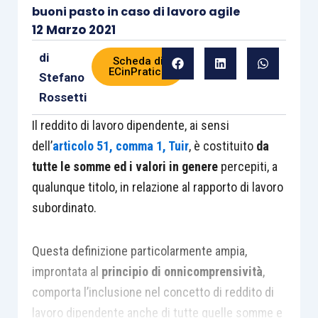
buoni pasto in caso di lavoro agile
12 Marzo 2021
di
Scheda di
ECinPratica
Stefano
Rossetti
Il reddito di lavoro dipendente, ai sensi
dell’
articolo 51, comma 1, Tuir
, è costituito
da
tutte le somme ed i valori in genere
percepiti, a
qualunque titolo, in relazione al rapporto di lavoro
subordinato.
Questa definizione particolarmente ampia,
improntata al
principio di onnicomprensività
,
comporta l’inclusione nel concetto di reddito di
lavoro dipendente anche di tutte quelle somme e