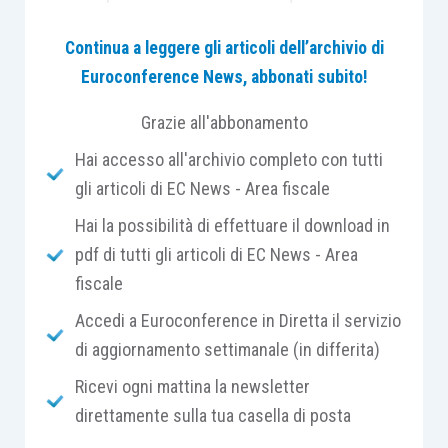
valori che, seppur
prive di sinallagma
con la
Continua a leggere gli articoli dell’archivio di
prestazione lavorativa e non erogate
Euroconference News, abbonati subito!
direttamente dal datore di lavoro, siano
comunque riconducibili ad un rapporto di lavoro
Grazie all'abbonamento
subordinato (a titolo di esempio: l’indennità
Hai accesso all'archivio completo con tutti
sostitutiva delle ferie, l’indennità di malattia e
gli articoli di EC News - Area fiscale
maternità).
Hai la possibilità di effettuare il download in
pdf di tutti gli articoli di EC News - Area
Tali somme e valori percepiti dal lavoratore
fiscale
dipendente sono assoggettati ad imposizione
sulla base del
principio di cassa
. Per ciò che
Accedi a Euroconference in Diretta il servizio
riguarda l’imputazione del reddito al periodo
di aggiornamento settimanale (in differita)
d’imposta preme sottolineare come il momento
Ricevi ogni mattina la newsletter
del percepimento del reddito non è da ricondurre
direttamente sulla tua casella di posta
alla maturazione dello stesso, ma è da