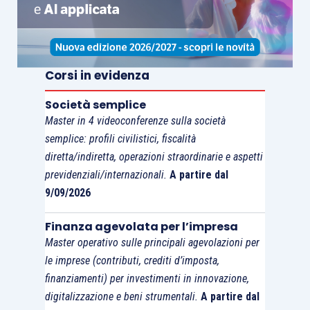
Ad avviso di chi scrive non vi è motivo di ritenere
che la disciplina prevista dall’
articolo 51, comma
2, lettera c), Tuir
non si debba applicare
Corsi in evidenza
nell’ipotesi di svolgimento della prestazione
lavorativa in modalità di lavoro agile. Ciò in
Società semplice
considerazione del fatto che:
Master in 4 videoconferenze sulla società
semplice: profili civilistici, fiscalità
diretta/indiretta, operazioni straordinarie e aspetti
ai sensi dell’
articolo 4, comma 1, lett. c),
previdenziali/internazionali.
A partire dal
D.M. 122/2017 i buoni pasto sono
9/09/2026
utilizzati esclusivamente dai prestatori
di lavoro subordinato, a tempo pieno o
Finanza agevolata per l’impresa
parziale, anche qualora l’orario di lavoro
Master operativo sulle principali agevolazioni per
le imprese (contributi, crediti d’imposta,
non preveda una pausa per il pasto
;
finanziamenti) per investimenti in innovazione,
la disposizione contenuta nell’
articolo 51,
digitalizzazione e beni strumentali.
A partire dal
comma 2, lettera c), Tuir
si limita a