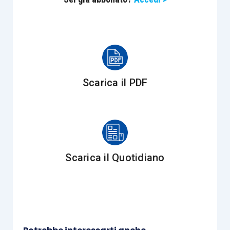
periodo d’imposta successivo a quello cui si
riferiscono
”.
Sul punto l’Amministrazione finanziaria con
circolare 101/E/2000
ha chiarito che il principio
di cassa allargato “
non concretizza un termine di
Scarica il PDF
prescrizione. Pertanto, in relazione a tale data
[12
gennaio ndr]
non può trovare applicazione la
disposizione dettata dall’articolo 2963 del codice
civile che
proroga di diritto il termine scadente in
giorno festivo al giorno seguente non festivo
”.
Scarica il Quotidiano
Il
principio di onnicomprensività
sopra descritto
incontra delle limitazioni legislativamente
previste dal
comma 2
dell’
articolo 51 Tuir
.