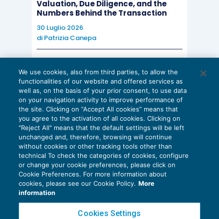
Valuation, Due Diligence, and the
Numbers Behind the Transaction
30 Luglio 2026
di
Patrizia Canepa
AI E DIGITALIZZAZIONE
We use cookies, also from third parties, to allow the
EU AI Act e studi professionali: le
functionalities of our website and offered services as
scadenze concrete
well as, on the basis of your prior consent, to use data
on your navigation activity to improve performance of
27 Luglio 2026
the site. Clicking on “Accept All cookies” means that
di
Diego Barberi
e
Stefano Dovier
you agree to the activation of all cookies. Clicking on
"Reject All" means that the default settings will be left
unchanged and, therefore, browsing will continue
without cookies or other tracking tools other than
technical To check the categories of cookies, configure
or change your cookie preferences, please click on
Cookie Preferences. For more information about
Privacy Policy
cookies, please see our Cookie Policy.
More
Cookie Policy
information
Euroconference NEWS è una testata registrata al Tribunale di Milano Reg. n. 8556/2026
Cookies Settings