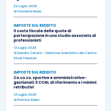
22 Luglio 2026
le somministrazioni di vitto da parte del
di
Filomena Maio
datore di lavoro
;
IMPOSTE SUL REDDITO
le somministrazioni di vitto per il
Il costo fiscale delle quote di
tramite di mense organizzate
partecipazione in uno studio associato di
direttamente dal datore di lavoro o
professionisti
gestite da terzi
;
13 Luglio 2026
di
Sandro Cerato – Direttore Scientifico del Centro
le prestazioni sostitutive delle
Studi Tributari
somministrazioni di vitto
(c.d. buono
pasto) fino all’importo complessivo
IMPOSTE SUL REDDITO
giornaliero di euro 4, aumentato a euro 8
Co.co.co. sportive e amministrativo-
gestionali: il CCNL di riferimento e i minimi
nel caso in cui le stesse siano rese in
retributivi
forma elettronica. Le indennità sostitutive
13 Luglio 2026
delle somministrazioni di vitto
di
Patrizia Sideri
corrisposte agli
addetti ai cantieri edili
,