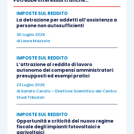
Potrebbe interessarti anche...
Si tratta di una serie somme e valori che, in linea
IMPOSTE SUL REDDITO
generale, comportano un
arricchimento
La detrazione per addetti all’assistenza a
patrimoniale (diretto e indiretto) per il
persone non autosufficienti
lavoratore dipendente
ma che il legislatore ha
30 Luglio 2026
di
Laura Mazzola
inteso escludere
totalmente o parzialmente
da
imposizione
sia per la funzione sociale che
IMPOSTE SUL REDDITO
rivestono
(si pensi alle somme ai valori erogati
L’attrazione al reddito di lavoro
dal datore per la fruizione di servizi di assistenza
autonomo dei compensi amministratori:
presupposti ed esempi pratici
ai familiari anziani o non autosufficienti) sia per
incentivarne l’erogazione
23 Luglio 2026
(si pensi
di
Sandro Cerato – Direttore Scientifico del Centro
l’assegnazione di azioni ai dipendenti).
Studi Tributari
Ai sensi dell’
articolo 51, comma 2, lettera c),
IMPOSTE SUL REDDITO
Tuir
, tra le
deroghe
al principio di
Opportunità e criticità del nuovo regime
fiscale degli impianti fotovoltaici e
onnicomprensività
rientrano:
agrivoltaici