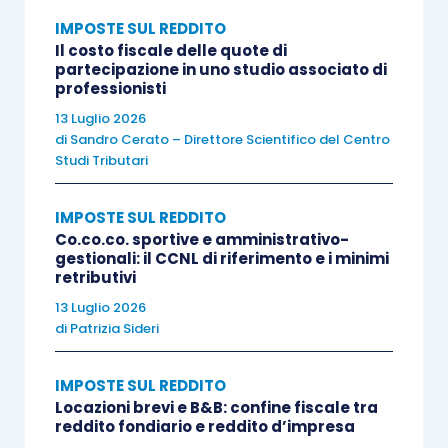
diretta (es. lavoro intermittente o occasionale),
IMPOSTE SUL REDDITO
Il costo fiscale delle quote di
oppure attraverso l’esternalizzazione del
servizio
partecipazione in uno studio associato di
richiesto come
, ad esempio, avviene per quelli di
professionisti
custodia o pulizia impianti sportivi
.
13 Luglio 2026
di
Sandro Cerato – Direttore Scientifico del Centro
Studi Tributari
Per i compiti c.d. “
di segreteria
” si potrà
ricorrere alla figura della co.co.co
IMPOSTE SUL REDDITO
“amministrativo-gestionale”, anch’essa
Co.co.co. sportive e amministrativo-
gestionali: il CCNL di riferimento e i minimi
disciplinata dalla riforma dello sport, nel contesto
retributivi
dell’
articolo 37, D.Lgs. 36/2021
.
13 Luglio 2026
di
Patrizia Sideri
Ricordiamo, peraltro, che il recente rinnovo del
Contratto Collettivo Nazionale di Lavoro
IMPOSTE SUL REDDITO
Locazioni brevi e B&B: confine fiscale tra
“Impianti Sportivi e Attività Sportive”,
reddito fondiario e reddito d’impresa
sottoscritto in data 12.1.2024, ha allineato la