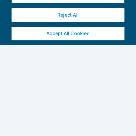
di
Patrizia Canepa
Reject All
AI E DIGITALIZZAZIONE
EU AI Act e studi professionali: le
scadenze concrete
Accept All Cookies
27 Luglio 2026
di
Diego Barberi
e
Stefano Dovier
Privacy Policy
Cookie Policy
Euroconference NEWS è una testata registrata al Tribunale di Milano Reg. n. 8556/2026
Direttore responsabile Sandro Cerato
Copyright 2016 ©
Gruppo Euroconference S.p.A.
v2.32.1
Piazza Luigi Einaudi, 10N01 - 20124 Milano - info@ecnews.it