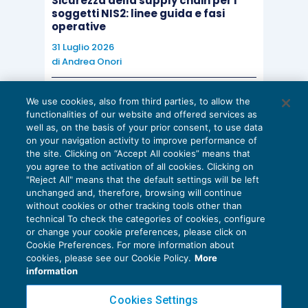
Sicurezza della supply chain per i
soggetti NIS2: linee guida e fasi
operative
31 Luglio 2026
di
Andrea Onori
OSSERVATORIO IMPRESE E
We use cookies, also from third parties, to allow the
functionalities of our website and offered services as
PROFESSIONI
well as, on the basis of your prior consent, to use data
Affitti e mobilità del lavoro: la
on your navigation activity to improve performance of
proposta di riforma del TUIR
the site. Clicking on “Accept All cookies” means that
31 Luglio 2026
you agree to the activation of all cookies. Clicking on
"Reject All" means that the default settings will be left
di
Settore Fisco e Diritto d’Impresa di
unchanged and, therefore, browsing will continue
Assolombarda
without cookies or other tracking tools other than
technical To check the categories of cookies, configure
or change your cookie preferences, please click on
CRESCITA PROFESSIONALE
Cookie Preferences. For more information about
Deal Language for Accountants:
cookies, please see our Cookie Policy.
More
Valuation, Due Diligence, and the
information
Numbers Behind the Transaction
30 Luglio 2026
Cookies Settings