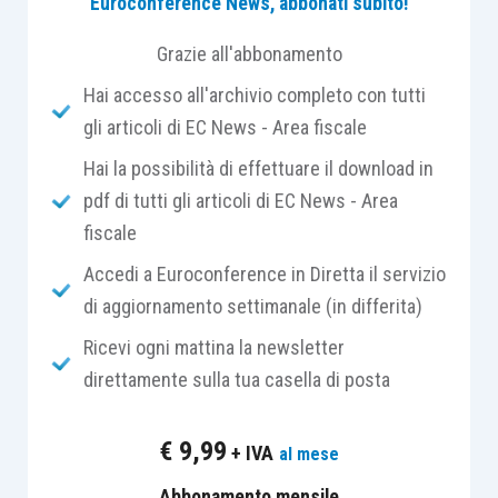
Euroconference News, abbonati subito!
servizio efficiente e sicuro, nonché conforme agli
standard qualitativi che il pubblico dei
Grazie all'abbonamento
consumatori richiede (
sia in termini di
Hai accesso all'archivio completo con tutti
prestazione sportiva
che in ambito educativo e
gli articoli di EC News - Area fiscale
sociale).
Hai la possibilità di effettuare il download in
pdf di tutti gli articoli di EC News - Area
Come inquadrare correttamente tali soggetti
?
fiscale
La risposta non può tenere conto delle importanti
Accedi a Euroconference in Diretta il servizio
novità che sono state introdotte dalla Riforma
di aggiornamento settimanale (in differita)
dello Sport e, in particolare, dal
D.Lgs. 36/2021,
in
Ricevi ogni mattina la newsletter
tema di lavoro sportivo, così come modificato e
direttamente sulla tua casella di posta
integrato dai due correttivi (
D.Lgs. 163/2022
e
D.Lgs. 120/2023
) che saranno il punto di
€
9,99
+ IVA
al mese
riferimento delle sportive che intenderanno
organizzare, alla fine della stagione sportiva,
Abbonamento mensile