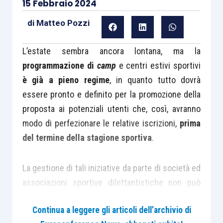
15 Febbraio 2024
di
Matteo Pozzi
L’estate sembra ancora lontana, ma la
programmazione di
camp
e centri estivi sportivi
è già a pieno regime
, in quanto tutto dovrà
essere pronto e definito per la promozione della
proposta ai potenziali utenti che, così, avranno
modo di perfezionare le relative iscrizioni,
prima
del termine della stagione sportiva
.
La gestione di tali iniziative da parte di società ed
associazioni sportive dilettantistiche non può
prescindere dal prezioso e fondamentale apporto
Continua a leggere gli articoli dell’archivio di
delle
figure che opereranno,
al fine di rendere il