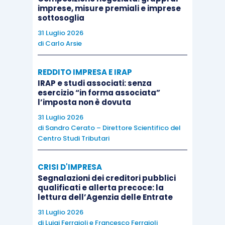
estivi, quindi, il sodalizio sportivo organizzatore
imprese, misure premiali e imprese
sottosoglia
potrà spaziare tra le differenti tipologie
contrattuali
per inquadrare il personale addetto,
31 Luglio 2026
di
Carlo Arsie
attingendo anche dalle importanti
novità della
riforma
, nonché dalla
rinnovata contrattazione
REDDITO IMPRESA E IRAP
collettiva di settore.
IRAP e studi associati: senza
esercizio “in forma associata”
l’imposta non è dovuta
31 Luglio 2026
di
Sandro Cerato – Direttore Scientifico del
Centro Studi Tributari
CRISI D'IMPRESA
Segnalazioni dei creditori pubblici
qualificati e allerta precoce: la
lettura dell’Agenzia delle Entrate
31 Luglio 2026
di
Luigi Ferrajoli
e
Francesco Ferrajoli