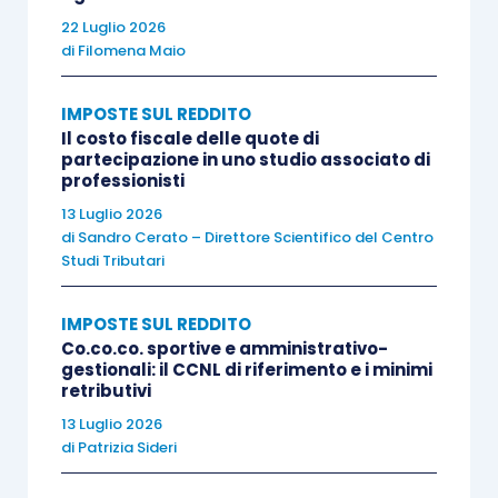
della
proroga quinquennale
la
presenza di
22 Luglio 2026
almeno tre figli
minorenni o a carico consente al
di
Filomena Maio
lavoratore di
accedere alla detassazione del 90
per cento
IMPOSTE SUL REDDITO
dei redditi, per effettuare il
Il costo fiscale delle quote di
versamento
in misura ridotta
del 5 per cento
dei
partecipazione in uno studio associato di
redditi prodotti tale requisito deve essere
professionisti
contestuale
all’acquisto di un immobile sul
13 Luglio 2026
di
Sandro Cerato – Direttore Scientifico del Centro
territorio nazionale,
a causa della locuzione “e”
Studi Tributari
utilizzata dal legislatore nell’
articolo 5, comma 2-
bis, lett. b), D.L. 34/2019
.
IMPOSTE SUL REDDITO
Co.co.co. sportive e amministrativo-
gestionali: il CCNL di riferimento e i minimi
Ai fini dell’applicazione dei benefici di cui
retributivi
all’
articolo 16 D.Lgs. 147/2015
, il versamento
13 Luglio 2026
dovrà essere effettuato
entro il 30 giugno
di
Patrizia Sideri
dell’anno successivo a quello di conclusione del