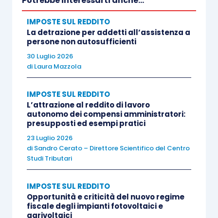
Potrebbe interessarti anche...
comproprietà,
di un
immobile residenziale in
IMPOSTE SUL REDDITO
Italia
successivamente al trasferimento ovvero
La detrazione per addetti all’assistenza a
nei 12 mesi precedenti
al trasferimento ovvero
persone non autosufficienti
nei 18 mesi successivi
all’avvenuto versamento;
30 Luglio 2026
di
Laura Mazzola
Se il lavoratore al momento dell’esercizio
IMPOSTE SUL REDDITO
dell’opzione
unitamente alla sussistenza del
L’attrazione al reddito di lavoro
requisito b)
ha
almeno tre figli minorenni o a
autonomo dei compensi amministratori:
presupposti ed esempi pratici
carico
, può effettuare il suddetto
versamento in
23 Luglio 2026
misura ridotta del 5 per cento dei redditi
di
di
Sandro Cerato – Direttore Scientifico del Centro
lavoro dipendente o di lavoro autonomo prodotti
Studi Tributari
in Italia relativi al periodo precedente a quello di
esercizio dell’opzione.
IMPOSTE SUL REDDITO
Opportunità e criticità del nuovo regime
fiscale degli impianti fotovoltaici e
Da segnalare che, mentre ai fini dell’esercizio
agrivoltaici