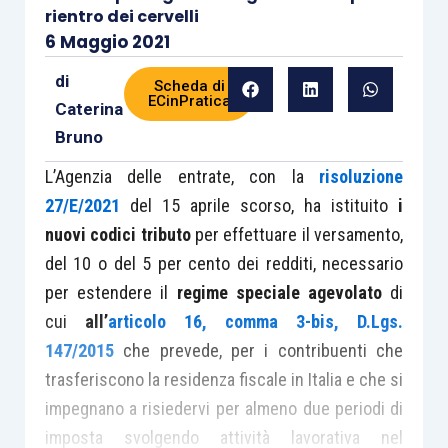
rientro dei cervelli
6 Maggio 2021
di
Scheda di
ECinPratica
Caterina
Bruno
L’Agenzia delle entrate, con la
risoluzione
27/E/2021
del 15 aprile scorso, ha istituito
i
nuovi codici tributo
per effettuare il versamento,
del 10 o del 5 per cento dei redditi, necessario
per estendere il
regime speciale agevolato
di
cui
all’
articolo 16, comma 3-bis, D.Lgs.
147/2015
che prevede, per i contribuenti che
trasferiscono la residenza fiscale in Italia e che si
impegnano a risiedervi per almeno due periodi di
imposta svolgendo attività lavorativa nel