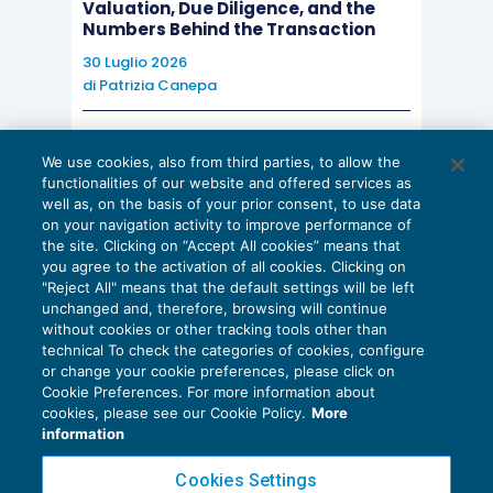
Valuation, Due Diligence, and the
Numbers Behind the Transaction
30 Luglio 2026
di
Patrizia Canepa
AI E DIGITALIZZAZIONE
We use cookies, also from third parties, to allow the
EU AI Act e studi professionali: le
functionalities of our website and offered services as
scadenze concrete
well as, on the basis of your prior consent, to use data
on your navigation activity to improve performance of
27 Luglio 2026
the site. Clicking on “Accept All cookies” means that
di
Diego Barberi
e
Stefano Dovier
you agree to the activation of all cookies. Clicking on
"Reject All" means that the default settings will be left
unchanged and, therefore, browsing will continue
without cookies or other tracking tools other than
technical To check the categories of cookies, configure
or change your cookie preferences, please click on
Cookie Preferences. For more information about
Privacy Policy
cookies, please see our Cookie Policy.
More
Cookie Policy
information
Euroconference NEWS è una testata registrata al Tribunale di Milano Reg. n. 8556/2026
Cookies Settings