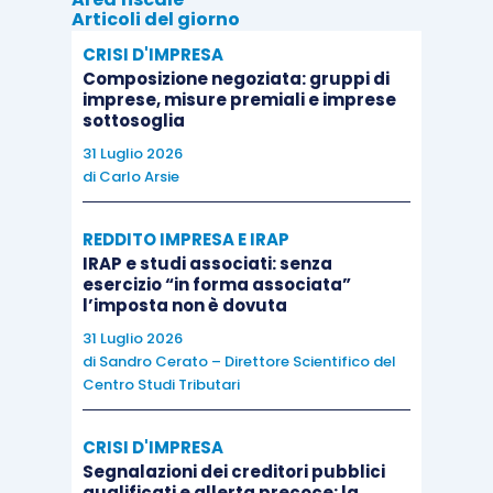
Articoli del giorno
dichiarazioni sostitutive/integrative
presentate
CRISI D'IMPRESA
sempre entro i suddetti 90 giorni (c.d.
correttiva
Composizione negoziata: gruppi di
nei termini
).
imprese, misure premiali e imprese
sottosoglia
31 Luglio 2026
Diversamente, la circolare esclude che il
di
Carlo Arsie
contribuente possa avvalersi di una
dichiarazione integrativa
presentata
REDDITO IMPRESA E IRAP
successivamente allo scadere dei 90 giorni
per
IRAP e studi associati: senza
esercitare
l’accesso al regime
precisando,
esercizio “in forma associata”
l’imposta non è dovuta
tuttavia, che nelle ipotesi in cui i termini di
31 Luglio 2026
presentazione risultino scaduti per talune
di
Sandro Cerato – Direttore Scientifico del
annualità resta ferma comunque
la possibilità di
Centro Studi Tributari
avvalersi del regime
in esame
per i restanti
periodi di imposta
del quinquennio agevolabile.
CRISI D'IMPRESA
Segnalazioni dei creditori pubblici
qualificati e allerta precoce: la