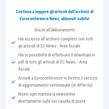
territorio italiano, la
detassazione del reddito di
lavoro dipendente o autonomo
prodotto in Italia.
Continua a leggere gli articoli dell’archivio di
Euroconference News, abbonati subito!
Si tratta del
codice tributo “1860”
da indicare per
Grazie all'abbonamento
effettuare il
versamento del 10 per cento dei
Hai accesso all'archivio completo con tutti
redditi
prodotti dal lavoratore impatriato, in
gli articoli di EC News - Area fiscale
presenza dei requisisti di cui all’
articolo 5,
comma 2-bis, lett. a), D.L. 34/2019
che
Hai la possibilità di effettuare il download in
consentono la
detassazione
del reddito in
pdf di tutti gli articoli di EC News - Area
misura pari
al 50 per cento
e del
codice tributo
fiscale
“1861”
da indicare, in ipotesi di
versamento del 5
Accedi a Euroconference in Diretta il servizio
per cento dei redditi
, ricorrendo i requisisti di cui
di aggiornamento settimanale (in differita)
all’
articolo 5, comma 2-bis, lett. b), del D.L.
Ricevi ogni mattina la newsletter
34/2019
per la detassazione
del reddito in
direttamente sulla tua casella di posta
misura pari
al 90 per cento.