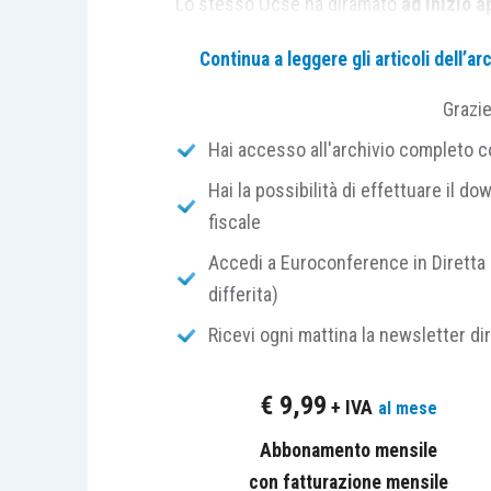
Lo stesso Ocse ha diramato
ad inizio a
pandemia da Covid-19 su
alcuni aspet
Continua a leggere gli articoli dell’
residenza delle persone fisiche
(
www.o
Grazi
In relazione, infatti, alle restrizioni 
Hai accesso all'archivio completo con
diversi soggetti non sono stati più in
Hai la possibilità di effettuare il dow
Stato in cui effettivamente vivono.
fiscale
Accedi a Euroconference in Diretta 
È capitato, ad esempio, che alcuni
sogg
differita)
per un qualsiasi motivo si sono trovati
b
nel Paese estero di residenza
e, a seg
Ricevi ogni mattina la newsletter di
di 183 giorni in Italia.
€
9,99
+ IVA
al mese
Come noto, secondo l’
articolo 2 Tuir
,
Abbonamento mensile
imposta nel nostro Paese
è una con
con fatturazione mensile
residente un soggetto.