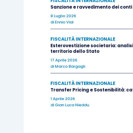
FISCALITÀ INTERNAZIONALE
adempimenti delle varie
amministrazion
Sanzione e ravvedimento dei conti 
8 Luglio 2026
di
Ennio Vial
Di conseguenza, pertanto,
se una pers
stata costretta a prolungare il periodo
FISCALITÀ INTERNAZIONALE
straordinaria ed eccezionale dell
Esterovestizione societaria: analis
considerazione al fine di stabilire, per 
territorio dello Stato
singoli trattati, con particolare riferiment
17 Aprile 2026
di
Marco Bargagli
FISCALITÀ INTERNAZIONALE
Transfer Pricing e Sostenibilità: c
1 Aprile 2026
di
Gian Luca Nieddu