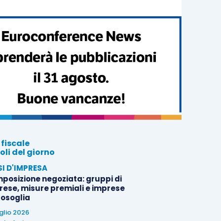
 fiscale
oli del giorno
SI D'IMPRESA
posizione negoziata: gruppi di
rese, misure premiali e imprese
tosoglia
uglio 2026