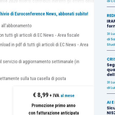
prile 2020
diversi contributi inerenti gli effetti della
di
Ca
ti connessi alla fiscalità internazionale
, come la
archivio di Euroconference News, abbonati subito!
RED
ecd.org/coronavirus/en/
).
IRAP
e all'abbonamento
for
collegate agli spostamenti tra Paesi e/o tra Stati,
31 L
 tutti gli articoli di EC News - Area fiscale
 grado di spostarsi
, ad esempio per tornare nello
di
Sa
nload in pdf di tutti gli articoli di EC News - Area
Studi
CRI
il servizio di aggiornamento settimanale (in
etti fiscalmente residenti all’estero
, iscritti Aire,
Segn
loccati in Italia e non sono più riusciti a rientrare
qual
del
uito dei vari “
lock down
”, hanno trascorso così più
rettamente sulla tua casella di posta
31 L
di
Lu
€
8,99
+ IVA
al mese
 la
permanenza per più della metà del periodo di
AI 
Promozione primo anno
dizione che potrebbe rendere qui fiscalmente
Sicu
NIS2
con fatturazione anticipata