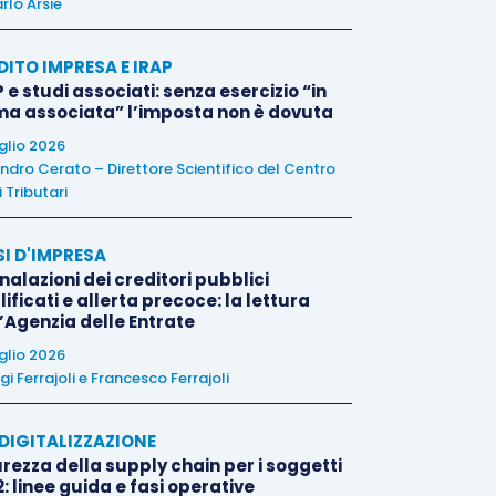
rlo Arsie
DITO IMPRESA E IRAP
 e studi associati: senza esercizio “in
ma associata” l’imposta non è dovuta
uglio 2026
ndro Cerato – Direttore Scientifico del Centro
 Tributari
SI D'IMPRESA
alazioni dei creditori pubblici
ificati e allerta precoce: la lettura
l’Agenzia delle Entrate
uglio 2026
igi Ferrajoli
e
Francesco Ferrajoli
E DIGITALIZZAZIONE
rezza della supply chain per i soggetti
: linee guida e fasi operative