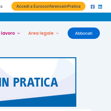
ta
Accedi a EuroconferenceinPratica
 lavoro
Area legale
Abbonati