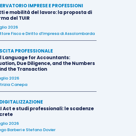
ERVATORIO IMPRESE E PROFESSIONI
tti e mobilità del lavoro: la proposta di
orma del TUIR
uglio 2026
ttore Fisco e Diritto d’Impresa di Assolombarda
SCITA PROFESSIONALE
l Language for Accountants:
uation, Due Diligence, and the Numbers
ind the Transaction
uglio 2026
trizia Canepa
E DIGITALIZZAZIONE
I Act e studi professionali: le scadenze
crete
uglio 2026
ego Barberi
e
Stefano Dovier