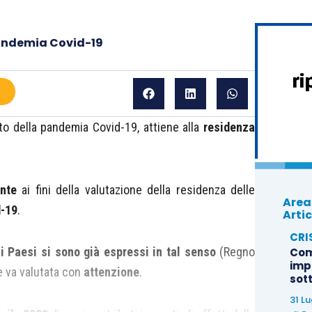
pandemia Covid-19
to della pandemia Covid-19, attiene alla
residenza
ante
ai fini della valutazione della residenza delle
Area
d-19
.
Artic
CRI
i Paesi si sono già espressi in tal senso
(Regno
Com
imp
ne va valutata con
attenzione
.
sot
31 L