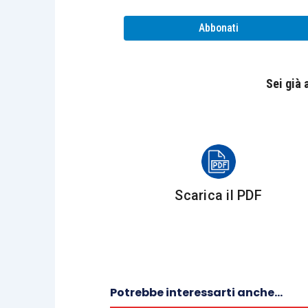
Abbonati
L’Ocse rileva, però, come la crisi Cov
autorità fiscali dovranno considerare u
residenza di una persona
.
Sei già
Sulla questione è stata di recente resa
in Commissione VI Finanze n. 5-046
Governi abbiano adottato, durante il 202
Scarica il PDF
La circostanza potrebbe avere quindi
fiscale
. L’
interrogazione parlamenta
l’amministrazione finanziaria affinché 
per l’applicazione de criterio della per
Potrebbe interessarti anche...
I parlamentari hanno chiesto
precise i