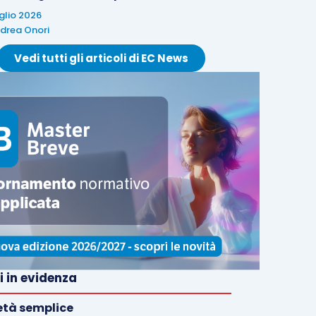
uglio 2026
drea Onori
Vedi tutti gli articoli di EC News
i in evidenza
età semplice