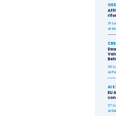
OSS
Affi
rif
31 L
di
Se
CRE
Dea
Val
Beh
30 L
di
Pa
AI 
EU A
con
27 L
di
Di