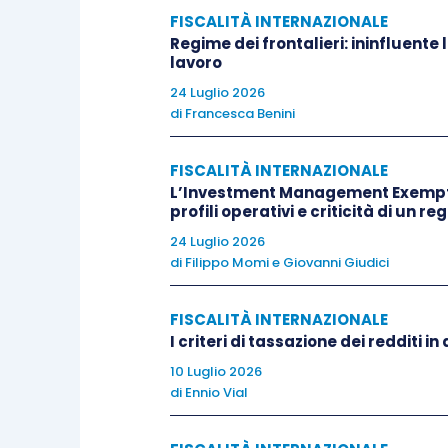
FISCALITÀ INTERNAZIONALE
Entrate intende adottare per garant
Regime dei frontalieri: ininfluente 
compromesso il proprio
status
di
re
lavoro
prolungato
periodo di permanenza in
24 Luglio 2026
mobilità nazionale
, che quella
intern
di
Francesca Benini
delle
misure di contenimento del Covid
FISCALITÀ INTERNAZIONALE
L’Investment Management Exemption
L’Amministrazione Finanziaria, in prim
profili operativi e criticità di un 
Aire non è elemento determinante per 
24 Luglio 2026
di
Filippo Momi
e
Giovanni Giudici
In ogni caso, infatti, se un contribue
riferimento alle convenzioni contro le d
FISCALITÀ INTERNAZIONALE
I criteri di tassazione dei redditi 
10 Luglio 2026
La pandemia Covid, però, rappresent
di
Ennio Vial
Finanziaria, in risposta all’interroga
favorevole
circa quanto stabilito in se