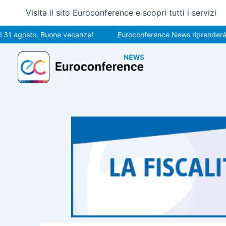
Vai
Visita il sito Euroconference e scopri tutti i servizi
al
contenuto
osto. Buone vacanze!
Euroconference News riprenderà le pubbl