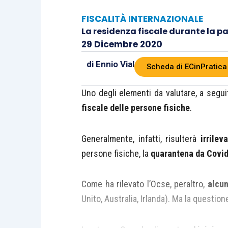
FISCALITÀ INTERNAZIONALE
La residenza fiscale durante la 
29 Dicembre 2020
di
Ennio Vial
Scheda di ECinPratica
Uno degli elementi da valutare, a segui
fiscale delle persone fisiche
.
Generalmente, infatti, risulterà
irrilev
persone fisiche, la
quarantena da Covi
Come ha rilevato l’Ocse, peraltro,
alcun
Unito, Australia, Irlanda). Ma la questio