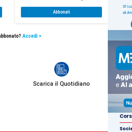
31 L
Abbonati
di
An
id-19 rappresenti una
circostanza eccezionale
. Le
n
arco temporale più lungo per valutare lo stato di
 abbonato?
Accedi >
 nota l’
interrogazione parlamentare alla risposta
54
in cui gli onorevoli hanno osservato come i vari
0,
misure restrittive sulla libertà di circolazione
.
Scarica il Quotidiano
 un impatto sulla determinazione della
residenza
re
è nata, pertanto, dalla necessità di sollecitare
vi fosse una
pronuncia esplicita di rinvio al 2021
manenza per oltre “183gg”.
Cors
Soci
ndicazioni circa le iniziative che l’Agenzia delle