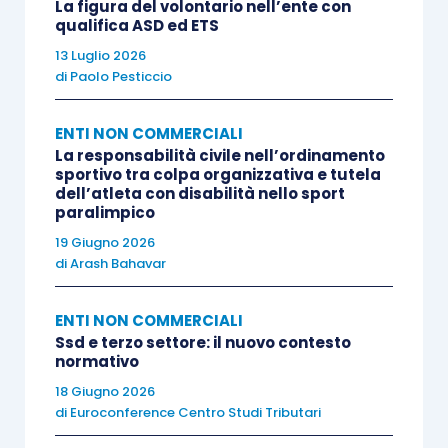
attività sportive dilettantistiche, potrà continuare
La figura del volontario nell’ente con
qualifica ASD ed ETS
ad utilizzare tali norme?
13 Luglio 2026
di
Paolo Pesticcio
La risposta purtroppo è
negativa
, almeno allo
stato attuale, in assenza di interpretazioni
ENTI NON COMMERCIALI
diverse da parte della Agenzia delle Entrate.
La responsabilità civile nell’ordinamento
sportivo tra colpa organizzativa e tutela
dell’atleta con disabilità nello sport
paralimpico
Infatti, ai sensi del primo comma dell’
articolo 79
del CTS
, per gli enti oggetto della riforma trovano
19 Giugno 2026
di
Arash Bahavar
applicazione le norme del Testo unico delle
imposte sui redditi solo “
in quanto compatibili
”.
ENTI NON COMMERCIALI
Ssd e terzo settore: il nuovo contesto
L’
normativo
articolo 89, primo comma, lett. c), del CTS
prevede espressamente che agli enti del terzo
18 Giugno 2026
di
Euroconference Centro Studi Tributari
settore non si applichi la L. 398/1991. Non vi è