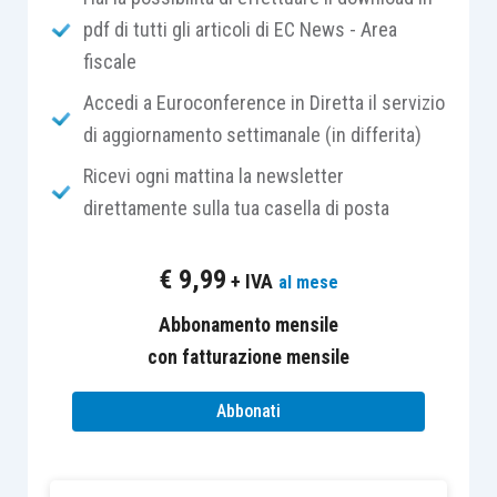
pdf di tutti gli articoli di EC News - Area
riconosciute ai fini sportivi dal CONI.
fiscale
Pertanto non vi è dubbio che la scelta sia stata di
Accedi a Euroconference in Diretta il servizio
non ricomprendere
le sportive tra i soggetti
di aggiornamento settimanale (in differita)
facenti parte a pieno titolo del terzo settore.
Ricevi ogni mattina la newsletter
direttamente sulla tua casella di posta
Ma è altrettanto vero che, invece, sotto il profilo
oggettivo, “
l’organizzazione e gestione di attività
€
9,99
+ IVA
al mese
sportiva dilettantistica
” è una delle attività di
interesse generale
Abbonamento mensile
previste per gli enti del terzo
settore, ivi comprese le imprese sociali.
con fatturazione mensile
Abbonati
Ciò porta a ritenere che un
ente del terzo settore
“possa” fare attività sportiva dilettantistica
ma
che una
associazione sportiva dilettantistica
,