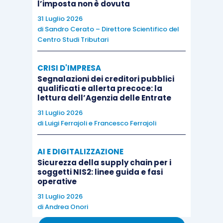
l’imposta non è dovuta
31 Luglio 2026
assumere la denominazione di ETS (e
non
di
Sandro Cerato – Direttore Scientifico del
più solo
ASD);
Centro Studi Tributari
iscriversi nel registro Unico del Terzo
Settore (diventando quindi a questo
CRISI D'IMPRESA
Segnalazioni dei creditori pubblici
punto rilevante l’iscrizione nel registro
qualificati e allerta precoce: la
CONI solo ai fini del riconoscimento della
lettura dell’Agenzia delle Entrate
attività sportiva svolta), all’interno di una
31 Luglio 2026
delle
categorie “tipizzate”
(che,
di
Luigi Ferrajoli
e
Francesco Ferrajoli
ricordiamo, sono quelle di ODV, APS, enti
filantropici, imprese sociali, reti
AI E DIGITALIZZAZIONE
Sicurezza della supply chain per i
associative, società di mutuo soccorso
soggetti NIS2: linee guida e fasi
ed enti “residuali”);
operative
applicare il regime fiscale di cui
31 Luglio 2026
di
Andrea Onori
all’
articolo 79 del D.Lgs. 117/2017
e, solo