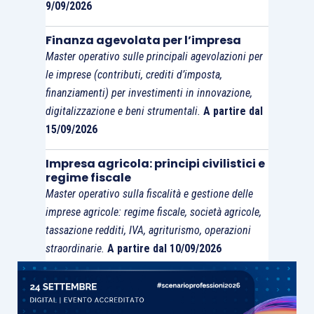
9/09/2026
del limite di 130.000 euro all’anno. In ogni caso
però
non potrà mai qualificarsi come
Finanza agevolata per l’impresa
associazione sportiva dilettantistica
(o meglio,
Master operativo sulle principali agevolazioni per
sarà una qualifica irrilevante), perché questa
le imprese (contributi, crediti d’imposta,
definizione – e tutta la normativa ad essa
finanziamenti) per investimenti in innovazione,
collegata – non trova una sua propria identità
digitalizzazione e beni strumentali.
A partire dal
15/09/2026
all’interno delle disposizioni del Codice del Terzo
Settore.
Impresa agricola: principi civilistici e
regime fiscale
Master operativo sulla fiscalità e gestione delle
È molto importante fare chiarezza sul punto, per
imprese agricole: regime fiscale, società agricole,
consentire agli enti di
valutare
con precisione la
tassazione redditi, IVA, agriturismo, operazioni
propria posizione e decidere, se del caso, di
straordinarie.
A partire dal 10/09/2026
porre in essere tutti gli adempimenti necessari
per collocarsi all’interno dell’uno o dell’altro dei
grandi raggruppamenti
(ETS o ASD) che si