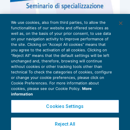
We use cookies, also from third parties, to allow the
functionalities of our website and offered services as
well as, on the basis of your prior consent, to use data
on your navigation activity to improve performance of
the site. Clicking on “Accept All cookies” means that
you agree to the activation of all cookies. Clicking on
"Reject All" means that the default settings will be left
unchanged and, therefore, browsing will continue
without cookies or other tracking tools other than
technical To check the categories of cookies, configure
or change your cookie preferences, please click on
Cookie Preferences. For more information about
Privacy Policy
cookies, please see our Cookie Policy.
More
Cookie Policy
information
Euroconference NEWS è una testata registrata al Tribunale di Milano Reg. n. 8556/2026
Cookies Settings
Direttore responsabile Sandro Cerato
Copyright 2016 ©
Gruppo Euroconference S.p.A.
v2.32.2
Reject All
Piazza Luigi Einaudi, 10N01 - 20124 Milano - info@ecnews.it