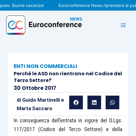
Vai
to. Buone vacanze!
Euroconference News riprenderà le pubblic
al
contenuto
ENTI NON COMMERCIALI
Perché le ASD non rientrano nel Codice del
Terzo Settore?
30 Ottobre 2017
di
Guido Martinelli
e
Marta Saccaro
In conseguenza dell’entrata in vigore del D.Lgs.
117/2017 (Codice del Terzo Settore) e della