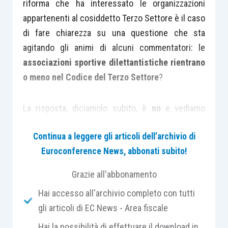
riforma che ha interessato le organizzazioni
appartenenti al cosiddetto Terzo Settore è il caso
di fare chiarezza su una questione che sta
agitando gli animi di alcuni commentatori: le
associazioni sportive dilettantistiche rientrano
o meno nel Codice del Terzo Settore
?
La risposta, diciamolo subito, è
no
e vediamo
perché.
Continua a leggere gli articoli dell’archivio di
Euroconference News, abbonati subito!
Il D.Lgs. 111/2017 che disciplina l’istituto del
cinque per mille
ha espressamente suddiviso, al
Grazie all'abbonamento
proprio articolo tre, tra i destinatari del riparto di
Hai accesso all'archivio completo con tutti
detto contributo, alla lettera “A”, gli enti del terzo
gli articoli di EC News - Area fiscale
settore di cui alla L. 106/2016 e, alla lettera “E”, le
Hai la possibilità di effettuare il download in
associazioni sportive dilettantistiche