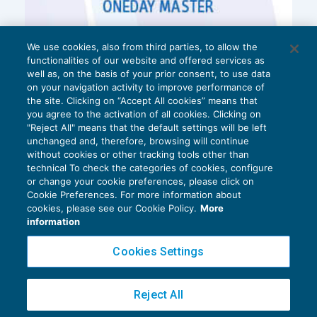
We use cookies, also from third parties, to allow the
functionalities of our website and offered services as
well as, on the basis of your prior consent, to use data
on your navigation activity to improve performance of
the site. Clicking on “Accept All cookies” means that
you agree to the activation of all cookies. Clicking on
"Reject All" means that the default settings will be left
unchanged and, therefore, browsing will continue
without cookies or other tracking tools other than
technical To check the categories of cookies, configure
or change your cookie preferences, please click on
Cookie Preferences. For more information about
Privacy Policy
cookies, please see our Cookie Policy.
More
Cookie Policy
information
Euroconference NEWS è una testata registrata al Tribunale di Milano Reg. n. 8556/2026
Cookies Settings
Direttore responsabile Sandro Cerato
Copyright 2016 ©
Gruppo Euroconference S.p.A.
v2.32.2
Reject All
Piazza Luigi Einaudi, 10N01 - 20124 Milano - info@ecnews.it