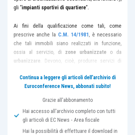
gli “
impianti sportivi di quartiere
”.
Ai fini della qualificazione come tali, come
prescrive anche la
C.M. 14/1981
, è necessario
che tali immobili siano realizzati in funzione,
ossia al servizio, di
zone urbanizzate
o da
urbanizzare
. Devono, cioè, produrre servizi di
interesse collettivo
, al fine di migliorare la qualità
Continua a leggere gli articoli dell’archivio di
della vita dei suoi abitanti.
Euroconference News, abbonati subito!
La prassi amministrativa ha chiarito che la
Grazie all'abbonamento
qualificazione s’intende riconosciuta non solo
Hai accesso all'archivio completo con tutti
quando l’impianto sportivo sia destinato agli
gli articoli di EC News - Area fiscale
abitanti di una determinata zona urbana, ma
Hai la possibilità di effettuare il download in
anche quando il medesimo sia
messo a