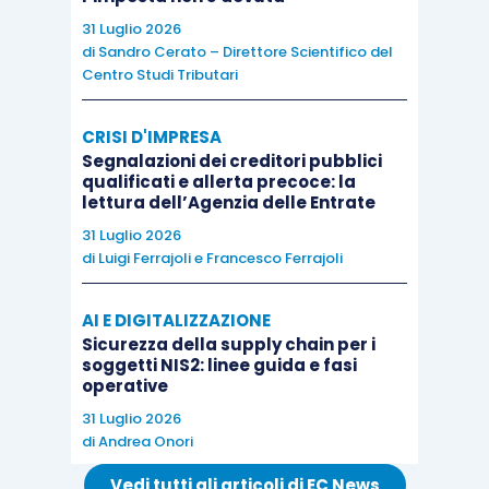
l’impianto sia destinato ad un
uso pubblico
,
31 Luglio 2026
ovverosia sia messo a disposizione dell’intera
di
Sandro Cerato – Direttore Scientifico del
Centro Studi Tributari
collettività, anche se dietro pagamento di un
corrispettivo, e non sia destinato ad essere
CRISI D'IMPRESA
utilizzato esclusivamente o prevalentemente da
Segnalazioni dei creditori pubblici
particolari categorie di soggetti, come ad
qualificati e allerta precoce: la
lettura dell’Agenzia delle Entrate
esempio gli iscritti a società sportive, ovvero i
dipendenti comunali o simili (
R.M. 3.10.1985 n.
31 Luglio 2026
di
Luigi Ferrajoli
e
Francesco Ferrajoli
399623
).
AI E DIGITALIZZAZIONE
Per approfondire questioni attinenti all’articolo vi
Sicurezza della supply chain per i
raccomandiamo il seguente corso:
soggetti NIS2: linee guida e fasi
operative
31 Luglio 2026
di
Andrea Onori
Vedi tutti gli articoli di EC News