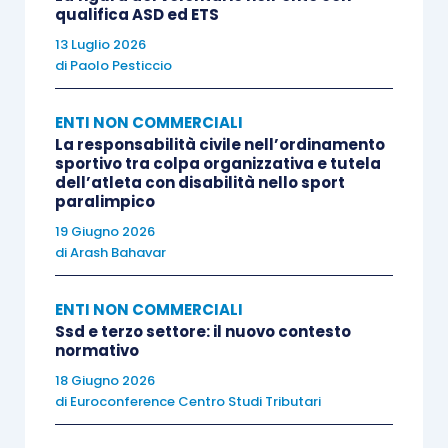
come nel caso in esame, del tutto secondaria e
qualifica ASD ed ETS
residuale”
, l’Ufficio riconosceva la
riduzione
13 Luglio 2026
di
Paolo Pesticcio
dell’aliquota Iva
.
ENTI NON COMMERCIALI
Nella risoluzione del 1986 citata, invece,
La responsabilità civile nell’ordinamento
l’Amministrazione giunge alla
conclusione
sportivo tra colpa organizzativa e tutela
dell’atleta con disabilità nello sport
opposta, disconoscendo il diritto alla
paralimpico
agevolazione sul presupposto che l’impianto in
19 Giugno 2026
esame (palazzo dello sport) aveva una
di
Arash Bahavar
polivalenza di utilizzo
“
al servizio dell’intera
utenza provinciale, residenziale e turistica, da
ENTI NON COMMERCIALI
Ssd e terzo settore: il nuovo contesto
destinare anche allo svolgimento di manifestazioni
normativo
sportive con presenza di pubblico ed è a tal fine
18 Giugno 2026
adeguatamente strutturato (vedi tribune, spazi di
di
Euroconference Centro Studi Tributari
parcheggio domenicali)”.
La saltuarietà