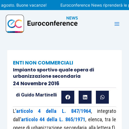
Vai
osto. Buone vacanze!
Euroconference News riprenderà le pubbl
al
contenuto
ENTI NON COMMERCIALI
Impianto sportivo quale opera di
urbanizzazione secondaria
24 Novembre 2016
di
Guido Martinelli
L’
articolo 4 della L. 847/1964
, integrato
dall’
articolo 44 della L. 865/1971
, elenca, tra le
opere di urbanizzazione secondaria, alla lettera f),