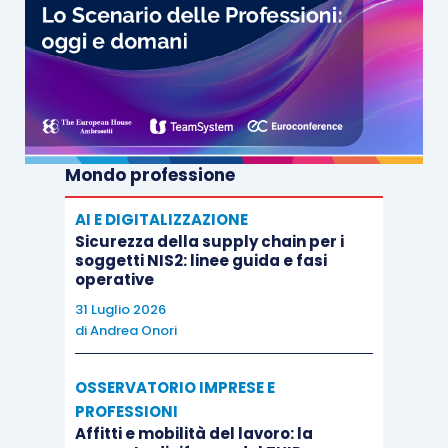
Mondo professione
AI E DIGITALIZZAZIONE
Sicurezza della supply chain per i
soggetti NIS2: linee guida e fasi
operative
31 Luglio 2026
di
Andrea Onori
OSSERVATORIO IMPRESE E
PROFESSIONI
Affitti e mobilità del lavoro: la