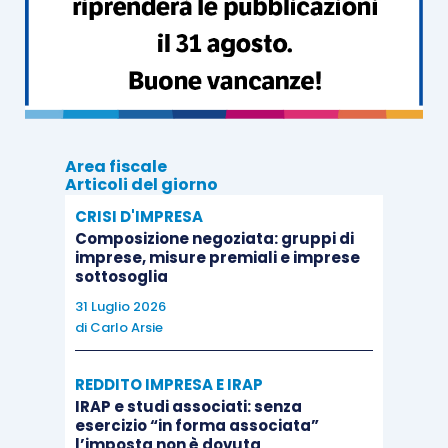
sul presupposto che la piscina, oggetto del
quesito, fosse destinata essenzialmente ai
dipendenti del Ministero della difesa
e che solo
“
accessoriamente la piscina viene utilizzata per lo
svolgimento di manifestazioni sportive aperte al
pubblico”.
Area fiscale
Articoli del giorno
CRISI D'IMPRESA
La
R.M. n. 363969 del 4.11.1986
nega
Composizione negoziata: gruppi di
l’agevolazione “
in quanto vi ostano sia motivi
imprese, misure premiali e imprese
sottosoglia
soggettivi – è proprietà di una società privata – sia
31 Luglio 2026
oggettivi – è destinato ad essere utilizzato da una
di
Carlo Arsie
determinata categoria di soggetti”.
REDDITO IMPRESA E IRAP
In pratica, per l’applicazione dell’aliquota
IRAP e studi associati: senza
esercizio “in forma associata”
agevolata, risulta in ogni caso necessario che
l’imposta non è dovuta