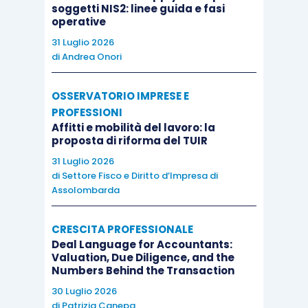
pubblicato sul sito web dell’ente beneficiario.
soggetti NIS2: linee guida e fasi
operative
Resta naturalmente in
facoltà
degli enti
31 Luglio 2026
beneficiari del contributo di ammontare inferiore
di
Andrea Onori
a 20.000 euro pubblicare il rendiconto sul proprio
sito web:
le linee guida raccomandano
tale
OSSERVATORIO IMPRESE E
scelta, in quanto essa contribuisce ad
PROFESSIONI
accrescere il livello di trasparenza e di
Affitti e mobilità del lavoro: la
proposta di riforma del TUIR
accountability
del Terzo settore nei confronti della
31 Luglio 2026
generalità dei consociati.
di
Settore Fisco e Diritto d’Impresa di
Assolombarda
CRESCITA PROFESSIONALE
Deal Language for Accountants:
Valuation, Due Diligence, and the
Numbers Behind the Transaction
30 Luglio 2026
di
Patrizia Canepa