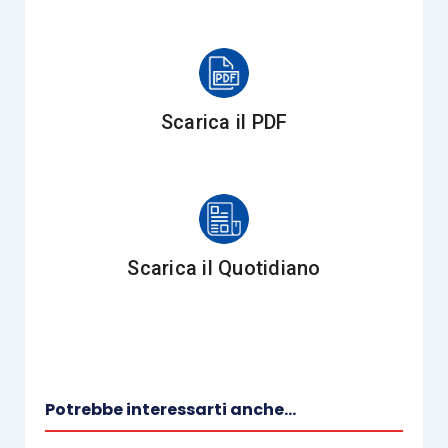
iscritte nei registri nazionale, regionali e
delle Province autonome di Trento e
Bolzano previsti dall’
articolo 7 L.
383/2000
,
Scarica il PDF
associazioni e fondazioni riconosciute
che operano nei settori di cui all’
articolo
10, comma 1, lettera a), del citato D.Lgs.
460/1997
, indicati nell’
articolo 2, comma
4-novies, lettera a), D.L. 40/2010
,
Scarica il Quotidiano
convertito, con modificazioni, dalla L.
73/2010.
Si tratta, quindi, dei soli soggetti che
percepiranno il
contributo del 5 per mille
dal
Potrebbe interessarti anche...
Ministero del lavoro e delle politiche sociali.