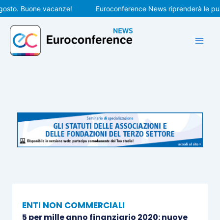
Vai
to. Buone vacanze!
Euroconference News riprenderà le pubblic
al
contenuto
ENTI NON COMMERCIALI
5 per mille anno finanziario 2020: nuove