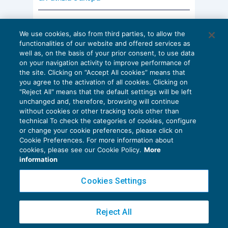
AI E DIGITALIZZAZIONE
We use cookies, also from third parties, to allow the
EU AI Act e studi professionali: le
functionalities of our website and offered services as
scadenze concrete
well as, on the basis of your prior consent, to use data
on your navigation activity to improve performance of
27 Luglio 2026
the site. Clicking on “Accept All cookies” means that
di
Diego Barberi
e
Stefano Dovier
you agree to the activation of all cookies. Clicking on
"Reject All" means that the default settings will be left
unchanged and, therefore, browsing will continue
without cookies or other tracking tools other than
technical To check the categories of cookies, configure
or change your cookie preferences, please click on
Cookie Preferences. For more information about
Privacy Policy
cookies, please see our Cookie Policy.
More
Cookie Policy
information
Euroconference NEWS è una testata registrata al Tribunale di Milano Reg. n. 8556/2026
Cookies Settings
Direttore responsabile Sandro Cerato
Copyright 2016 ©
Gruppo Euroconference S.p.A.
v2.32.2
Reject All
Piazza Luigi Einaudi, 10N01 - 20124 Milano - info@ecnews.it