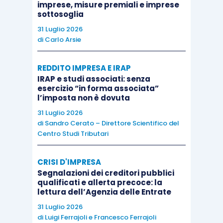
imprese, misure premiali e imprese
sottosoglia
Il rendiconto, datato e sottoscritto dal legale
31 Luglio 2026
rappresentante dell’ente, e la relazione
di
Carlo Arsie
illustrativa
devono essere trasmessi
– insieme a
copia del documento di identità del legale
REDDITO IMPRESA E IRAP
IRAP e studi associati: senza
rappresentante – all’indirizzo di posta elettronica
esercizio “in forma associata”
certificata
l’imposta non è dovuta
rendicontazione5xmille@pec.lavoro.gov.it
31 Luglio 2026
indicando nell’oggetto: il codice fiscale dell’ente,
di
Sandro Cerato – Direttore Scientifico del
Centro Studi Tributari
la denominazione, una
dicitura indicativa del
contenuto
(es. “rendiconto”, “integrazione al
CRISI D'IMPRESA
rendiconto”, “accantonamento”, ecc.) e l’anno
Segnalazioni dei creditori pubblici
finanziario di riferimento.
qualificati e allerta precoce: la
lettura dell’Agenzia delle Entrate
31 Luglio 2026
Non saranno accettati
rendiconti con
altre
di
Luigi Ferrajoli
e
Francesco Ferrajoli