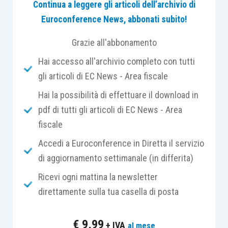
Continua a leggere gli articoli dell’archivio di
Euroconference News, abbonati subito!
Di recente, in
attuazione
di quanto previsto
dall’
articolo 16, comma 1
, del citato D.P.C.M., il
Grazie all'abbonamento
Ministero del Lavoro e delle Politiche Sociali, con
Hai accesso all'archivio completo con tutti
il
Decreto direttoriale n. 488 del 22.09.2021
, ha
gli articoli di EC News - Area fiscale
approvato i nuovi modelli di rendicontazione del
5
per mille
unitamente alle
linee guida
per la loro
Hai la possibilità di effettuare il download in
compilazione e per quella della
relazione
pdf di tutti gli articoli di EC News - Area
illustrativa
.
fiscale
Accedi a Euroconference in Diretta il servizio
Tenendo conto che l’
articolo 1, comma 2,
di aggiornamento settimanale (in differita)
D.P.C.M. 23.07.2020
prevede espressamente che
Ricevi ogni mattina la newsletter
“
le disposizioni di cui al comma 1 lettera a)
[
quelle
direttamente sulla tua casella di posta
che richiamano i nuovi Ets come destinatari
della disciplina
]
hanno effetto
a decorrere
€
9,99
+ IVA
al mese