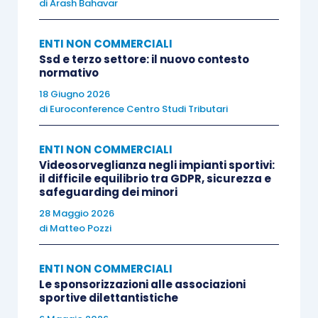
di
Arash Bahavar
illustrativa
ENTI NON COMMERCIALI
Ssd e terzo settore: il nuovo contesto
Tutti i soggetti beneficiari,
indipendentemente
normativo
dall’ammontare dell’importo percepito, hanno
18 Giugno 2026
l’obbligo di redigere il
rendiconto
e la relativa
di
Euroconference Centro Studi Tributari
relazione illustrativa
entro 12 mesi dalla data di
percezione del contributo
. Allo stesso tempo,
ENTI NON COMMERCIALI
Videosorveglianza negli impianti sportivi:
grava su tutti i soggetti beneficiari l’obbligo di
il difficile equilibrio tra GDPR, sicurezza e
conservare
presso la propria sede il rendiconto e
safeguarding dei minori
la relazione,
unitamente ai giustificativi di
28 Maggio 2026
spesa
, per
10 anni
decorrenti dalla data di
di
Matteo Pozzi
redazione del rendiconto, con
l’obbligo di esibirli
in caso di eventuale verifica amministrativo-
ENTI NON COMMERCIALI
Le sponsorizzazioni alle associazioni
contabile.
sportive dilettantistiche