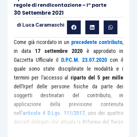
regole di rendicontazione – I° parte
30 Settembre 2021
di
Luca Caramaschi
Come già ricordato in un
precedente contributo
,
in data
17 settembre 2020
è approdato in
Gazzetta Ufficiale il
D.P.C.M. 23.07.2020
con il
quale sono state disciplinate le modalità e i
termini per l’accesso al
riparto del 5 per mille
dell’Irpef delle persone fisiche da parte dei
soggetti destinatari del contributo, in
applicazione della previsione contenuta
nell’
articolo 4 D.Lgs. 111/2017
, uno dei quattro
decreti delegati che attuala la
Riforma del Terzo
Settore
.