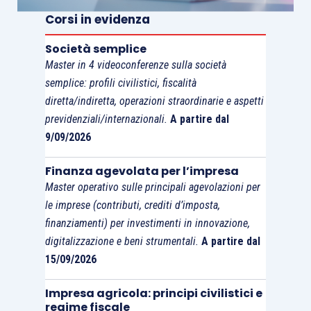
16, comma 5
, l’ulteriore obbligo per i beneficiari
Corsi in evidenza
del contributo di
pubblicare sul proprio sito web,
entro 60 giorni
dal termine ultimo previsto per la
Società semplice
redazione del rendiconto, gli importi percepiti e il
Master in 4 videoconferenze sulla società
rendiconto con la relazione illustrativa (va
semplice: profili civilistici, fiscalità
precisato che
l’obbligo di pubblicazione
non si
diretta/indiretta, operazioni straordinarie e aspetti
previdenziali/internazionali.
A partire dal
estende all’elenco dei giustificativi di spesa e
9/09/2026
riguarda soltanto gli enti che hanno percepito un
contributo di importo
pari o superiore a 20.000
Finanza agevolata per l’impresa
euro
).
Master operativo sulle principali agevolazioni per
le imprese (contributi, crediti d’imposta,
Entro
7 giorni successivi alla pubblicazione
del
finanziamenti) per investimenti in innovazione,
digitalizzazione e beni strumentali.
A partire dal
rendiconto e della relazione illustrativa sul sito
15/09/2026
web, gli enti beneficiari devono
trasmettere al
Ministero del lavoro e delle politiche sociali la
Impresa agricola: principi civilistici e
comunicazione di avvenuta pubblicazione
,
regime fiscale