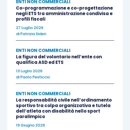
ENTI NON COMMERCIALI
Co-programmazione e co-progettazione
Tanto premesso, vediamo di esplicitare, in
due
negli ETS tra amministrazione condivisa e
differenti contributi
, il contenuto di queste
profili fiscali
nuove linee guida
che accolgono i numerosi
27 Luglio 2026
di
Patrizia Sideri
interventi di semplificazione
recati dal citato
D.P.C.M. 23.07.2020.
ENTI NON COMMERCIALI
La figura del volontario nell’ente con
Tra questi citiamo
l’eliminazione dell’obbligo
di
qualifica ASD ed ETS
inviare i
giustificativi di spesa
; il divieto di
13 Luglio 2026
di
Paolo Pesticcio
inviare documenti con modalità diverse da quelle
telematiche; l’obbligo di pubblicazione degli
ENTI NON COMMERCIALI
importi percepiti solo se di
importo superiore a
La responsabilità civile nell’ordinamento
20.000 euro
e il
divieto di erogazioni in contanti
sportivo tra colpa organizzativa e tutela
dell’atleta con disabilità nello sport
a soggetti diversi da persone fisiche.
paralimpico
19 Giugno 2026
La redazione del rendiconto e della relazione