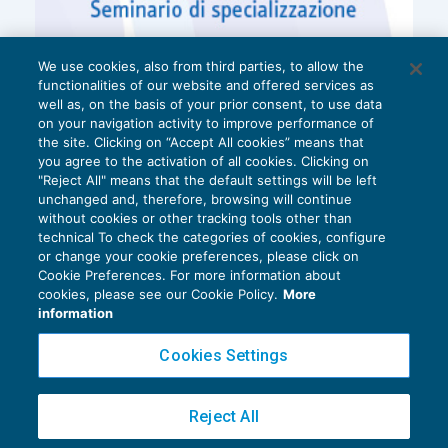
We use cookies, also from third parties, to allow the
functionalities of our website and offered services as
well as, on the basis of your prior consent, to use data
on your navigation activity to improve performance of
the site. Clicking on “Accept All cookies” means that
you agree to the activation of all cookies. Clicking on
"Reject All" means that the default settings will be left
unchanged and, therefore, browsing will continue
without cookies or other tracking tools other than
technical To check the categories of cookies, configure
or change your cookie preferences, please click on
Cookie Preferences. For more information about
Privacy Policy
cookies, please see our Cookie Policy.
More
Cookie Policy
information
Euroconference NEWS è una testata registrata al Tribunale di Milano Reg. n. 8556/2026
Cookies Settings
Direttore responsabile Sandro Cerato
Copyright 2016 ©
Gruppo Euroconference S.p.A.
v2.32.4
Reject All
Piazza Luigi Einaudi, 10N01 - 20124 Milano - info@ecnews.it