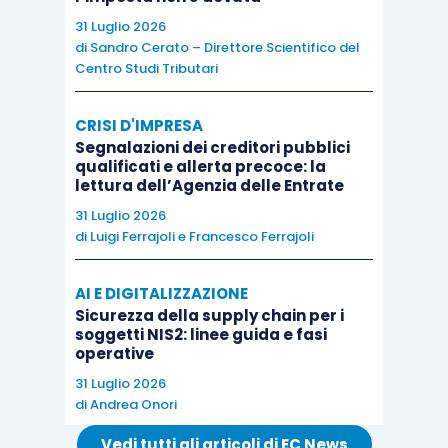
accademici più elevati conseguiti dai membri del
31 Luglio 2026
team
, facendo emergere con chiarezza il
di
Sandro Cerato – Direttore Scientifico del
conseguimento della percentuale abilitante,
Centro Studi Tributari
anche avvalendosi delle indicazioni fornite dalla
CRISI D'IMPRESA
società nell’autocertificazione
di cui al comma
Segnalazioni dei creditori pubblici
12,
nella parte in cui detto comma richiede
qualificati e allerta precoce: la
“
l’indicazione dei titoli di studio e delle esperienze
lettura dell’Agenzia delle Entrate
professionali dei soci e del personale che lavora
31 Luglio 2026
di
Luigi Ferrajoli
e
Francesco Ferrajoli
nella start-up innovativa, esclusi eventuali dati
sensibili
”.
Alle due precedenti verifiche se ne
AI E DIGITALIZZAZIONE
aggiunge una terza, infatti, l’ufficio è chiamato, nei
Sicurezza della supply chain per i
limiti e secondo i principi stabiliti dall’
articolo 71
soggetti NIS2: linee guida e fasi
operative
del D.P.R. 445/2000
, a riscontrare
l’autenticità
31 Luglio 2026
delle dichiarazioni rese dall’impresa.
di
Andrea Onori
Vedi tutti gli articoli di EC News
Le
verifiche
in itinere
o dinamiche
per mantenere