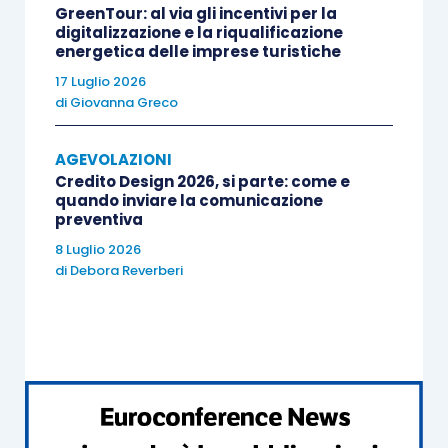
qualificati
, dimostrandolo allegando i
GreenTour: al via gli incentivi per la
digitalizzazione e la riqualificazione
titoli accademici e le specializzazioni
energetica delle imprese turistiche
possedute da tali soggetti;
17 Luglio 2026
possedere
almeno una privativa
di
Giovanna Greco
industriale o intellettuale;
aver effettuato
spese in ricerca e
AGEVOLAZIONI
sviluppo uguali o superiori al 15%
del
Credito Design 2026, si parte: come e
quando inviare la comunicazione
maggiore valore fra costo e valore totale
preventiva
della produzione della start-up innovativa.
8 Luglio 2026
di
Debora Reverberi
È doveroso distinguere
due tipi di verifica
,
chiaramente indicati dalla norma, ancorché
entrambi concorrenti al medesimo risultato
dell’iscrizione in sezione speciale della società. I
due momenti sono chiaramente scanditi
rispettivamente
dai commi 2 e 12 dell’
articolo