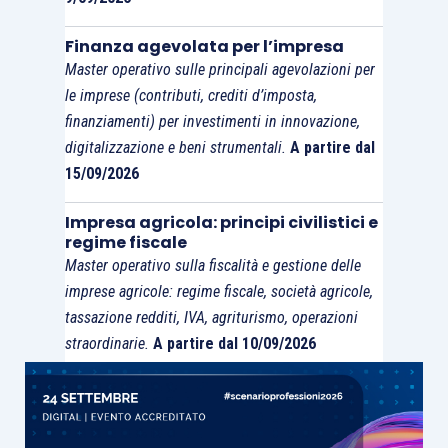
conversione senza soluzione di continuità, prima
della scadenza dei 5 anni.
Finanza agevolata per l’impresa
Master operativo sulle principali agevolazioni per
le imprese (contributi, crediti d’imposta,
Verifiche preliminari e in itinere per PMI
finanziamenti) per investimenti in innovazione,
innovative
digitalizzazione e beni strumentali.
A partire dal
15/09/2026
Le PMI innovative al pari delle
start-up
sono
Impresa agricola: principi civilistici e
sottoposte a delle verifiche preliminari per
regime fiscale
accedere alla qualifica. La PMI in sede di
Master operativo sulla fiscalità e gestione delle
iscrizione dovrà dimostrare il possesso dei
imprese agricole: regime fiscale, società agricole,
requisiti di cui al
D.L. 3/2015 articolo 4, comma
tassazione redditi, IVA, agriturismo, operazioni
1
.
Successivamente devono essere
straordinarie.
A partire dal 10/09/2026
necessariamente effettuate delle verifiche
dinamiche a intervalli fissi (ogni 6 mesi) per
garantire la persistenza del possesso dei