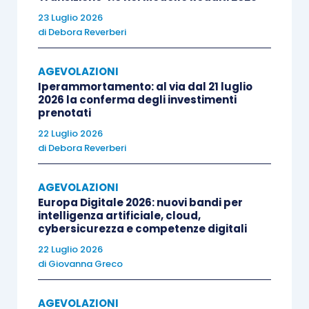
secondo anno di attività, così come
23 Luglio 2026
risultante dall’ultimo bilancio approvato
di
Debora Reverberi
entro sei mesi dalla chiusura
AGEVOLAZIONI
dell’esercizio (verifiche da effettuarsi a
Iperammortamento: al via dal 21 luglio
partire dai dati di bilancio depositati
2026 la conferma degli investimenti
presso le Camere di Commercio,
prenotati
ovviamente vale solo per le
start-up
di non
22 Luglio 2026
di
Debora Reverberi
nuova costituzione);
essere stata
costituita da non più di 60
AGEVOLAZIONI
mesi
;
Europa Digitale 2026: nuovi bandi per
non distribuire utili
per tutta la durata del
intelligenza artificiale, cloud,
cybersicurezza e competenze digitali
regime agevolato;
22 Luglio 2026
non nascere da fusione, scissione o da
di
Giovanna Greco
cessione azienda
/di ramo di azienda;
possedere un certo numero di
dipendenti
AGEVOLAZIONI