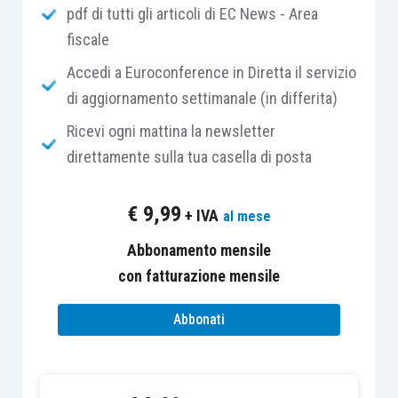
pdf di tutti gli articoli di EC News - Area
fiscale
La
circolare
è diretta a chiarire cosa
devono
verificare gli uffici delle Camere di Commercio
Accedi a Euroconference in Diretta il servizio
in sede di indagine preventiva e
in itinere
sulle
di aggiornamento settimanale (in differita)
start-up
e PMI innovative
e quindi cosa le
start-up
Ricevi ogni mattina la newsletter
e PMI innovative devono dimostrare di
direttamente sulla tua casella di posta
possedere, ai fini dell’iscrizione nel Registro
speciale, per ottenere la qualifica di
start-up
e PMI
€
9,99
+ IVA
al mese
innovative e per il suo mantenimento
,
tenendo
presente che vi sono alcune
differenze
da
Abbonamento mensile
considerare
tra i requisiti richiesti per le
start-
con fatturazione mensile
up
e PMI innovative.
Abbonati