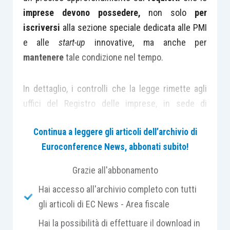
imprese devono possedere,
non solo
per
iscriversi
alla sezione speciale dedicata alle PMI
e alle
start-up
innovative, ma anche per
mantenere
tale condizione nel tempo.
In dettaglio, i controlli che la legge rimette agli
uffici del Registro delle imprese, in sede di
iscrizione delle stesse nella sezione speciale
Continua a leggere gli articoli dell’archivio di
dedicata alle
start-up
e alle PMI innovative
Euroconference News, abbonati subito!
(verifiche preventive)
e durante la vigenza dello
status
speciale di
start-up
innovativa e PMI
Grazie all'abbonamento
innovativa
(verifiche dinamiche)
, vertono sulla
Hai accesso all'archivio completo con tutti
coerenza dell’oggetto sociale con l’impresa, fonte
gli articoli di EC News - Area fiscale
spesso di dubbi, nonché sulla presenza del sito
web
per
verificare l’attività innovativa
.
Hai la possibilità di effettuare il download in