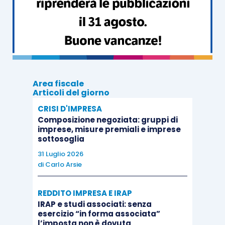
25
.
La prima disposizione individua infatti
gli
elementi genetici perfezionanti la fattispecie,
la cui assenza esclude l’esistenza ontologica
della
start-up
.
Area fiscale
Articoli del giorno
CRISI D'IMPRESA
La seconda disposizione, di carattere
Composizione negoziata: gruppi di
decisamente formale-procedurale, indica
gli
imprese, misure premiali e imprese
sottosoglia
elementi che devono essere “comunicati” dalla
31 Luglio 2026
società ai fini dell’iscrizione della stessa in
di
Carlo Arsie
sezione speciale.
In merito alla verifica
quantitativa, l’ufficio deve controllare che
REDDITO IMPRESA E IRAP
nell’apposito campo informativo compilato
IRAP e studi associati: senza
esercizio “in forma associata”
dall’impresa siano stati descritti i titoli
l’imposta non è dovuta