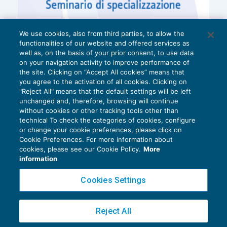
We use cookies, also from third parties, to allow the
functionalities of our website and offered services as
well as, on the basis of your prior consent, to use data
on your navigation activity to improve performance of
the site. Clicking on “Accept All cookies” means that
you agree to the activation of all cookies. Clicking on
"Reject All" means that the default settings will be left
unchanged and, therefore, browsing will continue
without cookies or other tracking tools other than
technical To check the categories of cookies, configure
or change your cookie preferences, please click on
Cookie Preferences. For more information about
Privacy Policy
cookies, please see our Cookie Policy.
More
Cookie Policy
information
Euroconference NEWS è una testata registrata al Tribunale di Milano Reg. n. 8556/2026
Cookies Settings
Direttore responsabile Sandro Cerato
Copyright 2016 ©
Gruppo Euroconference S.p.A.
v2.32.4
Reject All
Piazza Luigi Einaudi, 10N01 - 20124 Milano - info@ecnews.it