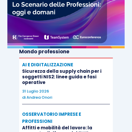
Mondo professione
AI E DIGITALIZZAZIONE
Sicurezza della supply chain per i
soggetti NIS2: linee guida e fasi
operative
31 Luglio 2026
di
Andrea Onori
OSSERVATORIO IMPRESE E
PROFESSIONI
Affitti e mobilità del lavoro: la