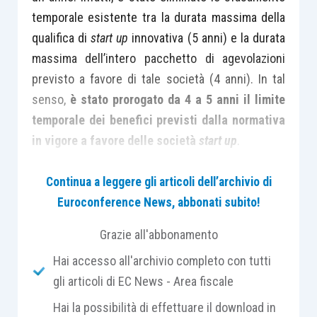
temporale esistente tra la durata massima della
qualifica di
start up
innovativa (5 anni) e la durata
massima dell’intero pacchetto di agevolazioni
previsto a favore di tale società (4 anni). In tal
senso,
è stato prorogato da 4 a 5 anni il limite
temporale dei benefici previsti dalla normativa
in vigore a favore delle società
start up
.
Continua a leggere gli articoli dell’archivio di
La norma specifica che
non sono interessate
Euroconference News, abbonati subito!
dall’estensione temporale le imprese costituite
prima dell’entrata in vigore della L. 221/2012
, le
Grazie all'abbonamento
quali
rimangono
quindi
assoggettate ai limiti
Hai accesso all'archivio completo con tutti
temporali di cui all’articolo 25, comma 3
, ossia:
gli articoli di EC News - Area fiscale
4 anni dalla data di entrata in vigore del D.L.
179/2012, se la
start-up
innovativa è stata
Hai la possibilità di effettuare il download in