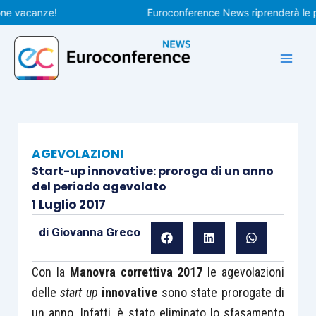
Vai
acanze!
Euroconference News riprenderà le pubbli
al
contenuto
AGEVOLAZIONI
Start-up innovative: proroga di un anno
del periodo agevolato
1 Luglio 2017
di
Giovanna Greco
Con la
Manovra correttiva 2017
le agevolazioni
delle
start up
innovative
sono state prorogate di
un anno. Infatti, è stato eliminato lo sfasamento