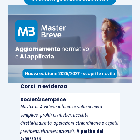
della Manovra correttiva. In definitiva, quindi,
non
è del tutto chiaro
se la
start up
innovativa possa
applicare le deroghe relative alla disciplina dei
contratti a tempo determinato solo per i primi 4
anni di vita e non nel quinto.
Corsi in evidenza
Società semplice
Master in 4 videoconferenze sulla società
semplice: profili civilistici, fiscalità
diretta/indiretta, operazioni straordinarie e aspetti
previdenziali/internazionali.
A partire dal
9/09/2026