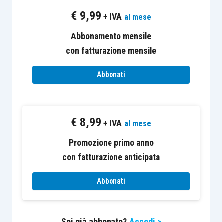
Decreto
Tutti i
€
9,99
+ IVA
al mese
Ristori-
contribuenti
Abbonamento mensile
quater
e
esercenti
Tutto il
con fatturazione mensile
comunicato
attività
territorio
10
stampa
d’impresa,
nazionale
Abbonati
Mef n. 269
arte o
del
professione
27.11.2020
€
8,99
+ IVA
al mese
Soggetti Isa
Promozione primo anno
che hanno
con fatturazione anticipata
subìto, nel
primo
Abbonati
semestre
Articolo 98
2020
, una
Sei già abbonato?
Accedi >