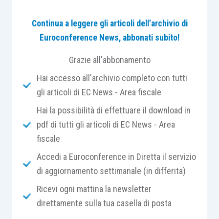
proroghe
, in alcuni casi di
pochissimi giorni
,
Continua a leggere gli articoli dell’archivio di
riconosciute ai contribuenti.
Euroconference News, abbonati subito!
Di seguito si propone una
tavola di sintesi
,
Grazie all'abbonamento
anche alla luce di quanto
annunciato dal Mef con
Hai accesso all'archivio completo con tutti
il suo
comunicato stampa n. 269
pubblicato
gli articoli di EC News - Area fiscale
venerdì sera,
27 novembre
.
Hai la possibilità di effettuare il download in
pdf di tutti gli articoli di EC News - Area
Differimento termine versamento II° acconto Ires, I
fiscale
Irap
Accedi a Euroconference in Diretta il servizio
di aggiornamento settimanale (in differita)
Nu
Fonte
Chi
Dove
te
Ricevi ogni mattina la newsletter
direttamente sulla tua casella di posta
Bozze