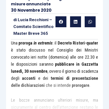
misure annunciate
30 Novembre 2020
di
Lucia Recchioni –
Comitato Scientifico
Master Breve 365
Una
proroga
in extremis
: il
Decreto Ristori-quater
è stato discusso nel Consiglio dei Ministri
convocato ieri notte (domenica) alle ore 22.30 e
le disposizioni saranno
pubblicare in Gazzetta
lunedì, 30 novembre
, ovvero il giorno di scadenza
degli
acconti
e dei
termini di presentazione
delle dichiarazioni
che si intende
prorogare
.
Le bozze annunciano ulteriori misure, ma
sicuramente al centro dell’attenzione restano le