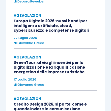
di
Debora Reverberi
non
30
superiori a
AGEVOLAZIONI
50 milioni di
Europa Digitale 2026: nuovi bandi per
Bozze
intelligenza artificiale, cloud,
euro che
Decreto
cybersicurezza e competenze digitali
hanno
Ristori-
22 Luglio 2026
subìto, nel
di
Giovanna Greco
quater
e
Tutto il
primo
comunicato
territorio
semestre
AGEVOLAZIONI
stampa
nazionale
GreenTour: al via gli incentivi per la
2020
, una
Mef n. 269
digitalizzazione e la riqualificazione
riduzione di
energetica delle imprese turistiche
del
almeno il
17 Luglio 2026
27.11.2020
33% del
di
Giovanna Greco
fatturato
rispetto allo
AGEVOLAZIONI
Credito Design 2026, si parte: come e
stesso
quando inviare la comunicazione