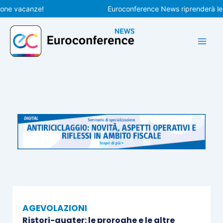
Vai
vacanze!
Euroconference News riprenderà le pubbl
al
contenuto
AGEVOLAZIONI
Ristori-quater: le proroghe e le altre