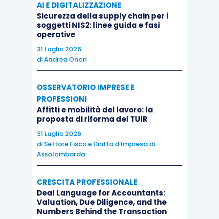
economiche sospese
nel
AI E DIGITALIZZAZIONE
Sicurezza della supply chain per i
territorio nazionale, che
soggetti NIS2: linee guida e fasi
esercitano le
attività dei
operative
servizi di ristorazione
31 Luglio 2026
di
Andrea Onori
nelle zone rosse e
arancioni, oppure che
OSSERVATORIO IMPRESE E
operano nei
settori
PROFESSIONI
economici individuati
Affitti e mobilità del lavoro: la
nell’Allegato 2
del
proposta di riforma del TUIR
Decreto Ristori-bis (D.L.
31 Luglio 2026
di
Settore Fisco e Diritto d’Impresa di
149/2020), ovvero
Assolombarda
esercitano l’
attività
alberghiera, l’attività di
CRESCITA PROFESSIONALE
agenzia di viaggio o di
Deal Language for Accountants:
Valuation, Due Diligence, and the
tour operator
nella zona
Numbers Behind the Transaction
rossa
.