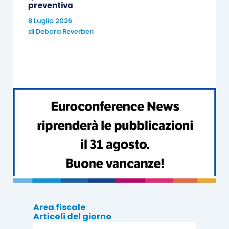
periodo
preventiva
dell’anno
8 Luglio 2026
di
Debora Reverberi
2019
Imprese
non
Bozze
Isa
che
Decreto
operano nei
Ristori-
settori
quater
e
economici
Zona
comunicato
individuati
rossa
stampa
nell’
allegato
Mef n. 269
1
Decreto
del
Ristori e
2
27.11.2020
Decreto
Area fiscale
Ristori bis
Articoli del giorno