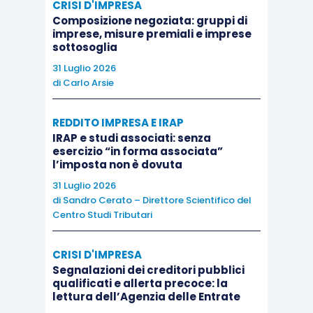
CRISI D'IMPRESA
Bozze
Composizione negoziata: gruppi di
Decreto
imprese, misure premiali e imprese
Imprese
non
sottosoglia
Ristori-
Isa
che
31 Luglio 2026
quater
e
esercitano
Zona
di
Carlo Arsie
comunicato
l’attività di
arancione
stampa
gestione di
REDDITO IMPRESA E IRAP
Mef n. 269
IRAP e studi associati: senza
ristoranti
esercizio “in forma associata”
del
l’imposta non è dovuta
27.11.2020
31 Luglio 2026
di
Sandro Cerato – Direttore Scientifico del
Centro Studi Tributari
Differimento termine per la presentazione della
dichiarazione in materia di imposte sui redditi e Ira
CRISI D'IMPRESA
Segnalazioni dei creditori pubblici
qualificati e allerta precoce: la
Nuo
lettura dell’Agenzia delle Entrate
Fonte
Chi
Dove
ter