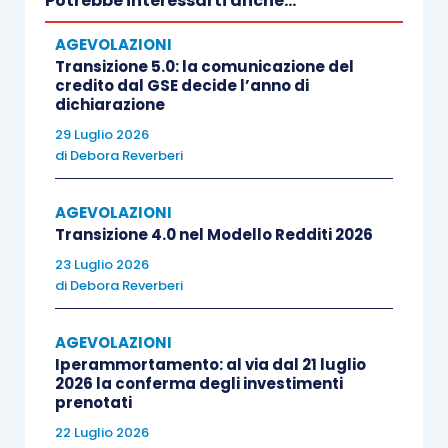
Potrebbe interessarti anche...
1 Decreto
Ristori-bis)
Ristori e 2
AGEVOLAZIONI
Transizione 5.0: la comunicazione del
Decreto
credito dal GSE decide l’anno di
Ristori bis
dichiarazione
29 Luglio 2026
Soggetti Isa
di
Debora Reverberi
Articolo 6
che
D.L.
esercitano
Zona
AGEVOLAZIONI
149/2020
Transizione 4.0 nel Modello Redditi 2026
l’attività di
arancione
(Decreto
23 Luglio 2026
gestione di
Ristori-bis)
di
Debora Reverberi
ristoranti
AGEVOLAZIONI
Imprese
non
Iperammortamento: al via dal 21 luglio
Isa
con
2026 la conferma degli investimenti
prenotati
ricavi o
22 Luglio 2026
compensi