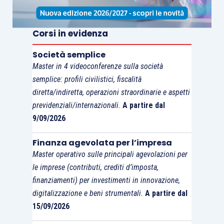
Sospensione dei termini
di versamento delle
Corsi in evidenza
ritenute alla fonte
,
Società semplice
dell’
Iva
e dei
contributi
Master in 4 videoconferenze sulla società
previdenziali e
semplice: profili civilistici, fiscalità
assistenziali
, oltre che
diretta/indiretta, operazioni straordinarie e aspetti
dei premi per
previdenziali/internazionali.
A partire dal
l’assicurazione
9/09/2026
obbligatoria, che
Finanza agevolata per l’impresa
scadono nel mese di
Master operativo sulle principali agevolazioni per
dicembre 2020
per tutti i
le imprese (contributi, crediti d’imposta,
contribuenti che hanno
finanziamenti) per investimenti in innovazione,
subìto una
riduzione del
digitalizzazione e beni strumentali.
A partire dal
fatturato di almeno il
15/09/2026
33%
nel mese di