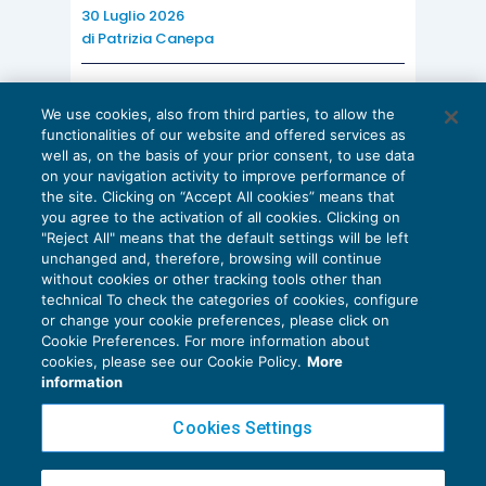
30 Luglio 2026
di
Patrizia Canepa
Le rate della
AI E DIGITALIZZAZIONE
We use cookies, also from third parties, to allow the
rottamazione ter
e del
EU AI Act e studi professionali: le
functionalities of our website and offered services as
scadenze concrete
saldo e stralcio
in
well as, on the basis of your prior consent, to use data
on your navigation activity to improve performance of
27 Luglio 2026
scadenza nel 2020
Proroga
the site. Clicking on “Accept All cookies” means that
di
Diego Barberi
e
Stefano Dovier
potranno essere pagate
termini
you agree to the activation of all cookies. Clicking on
"Reject All" means that the default settings will be left
entro il
01.03.2021
(in
rottamazione
unchanged and, therefore, browsing will continue
luogo del termine del
ter e saldo e
without cookies or other tracking tools other than
technical To check the categories of cookies, configure
10.12.2020
stralcio
or change your cookie preferences, please click on
originariamente
Cookie Preferences. For more information about
Privacy Policy
cookies, please see our Cookie Policy.
More
previsto).
Cookie Policy
information
Euroconference NEWS è una testata registrata al Tribunale di Milano Reg. n. 8556/2026
Cookies Settings
Direttore responsabile Sandro Cerato
Vengono estese le
Copyright 2016 ©
Gruppo Euroconference S.p.A.
v2.32.4