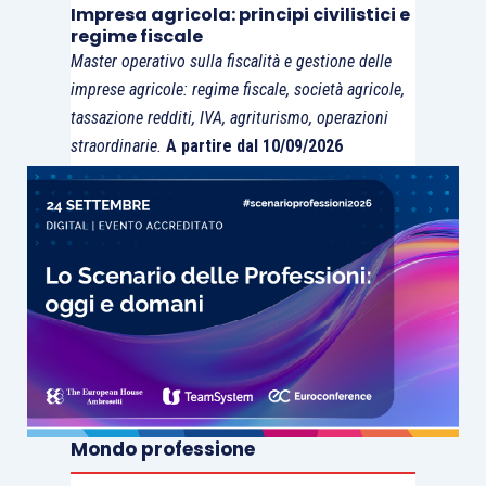
Impresa agricola: principi civilistici e
novembre (i versamenti
regime fiscale
dovranno essere
Master operativo sulla fiscalità e gestione delle
effettuati dal
16.03.2021
,
imprese agricole: regime fiscale, società agricole,
anche a rate).
tassazione redditi, IVA, agriturismo, operazioni
straordinarie.
A partire dal 10/09/2026
La stessa sospensione
Sospensione
dei termini è estesa
dei termini di
anche a tutti i
versamento
contribuenti che hanno
che scadono
intrapreso l’attività
a dicembre
dopo il
30.11.2019
,
nonché ai contribuenti
che, indipendentemente
dagli altri requisiti,
Mondo professione
esercitano le
attività