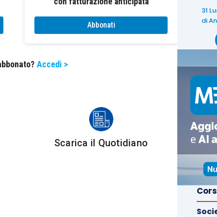
con fatturazione anticipata
gge, sembrerebbe prudente considerare i soggetti
31 L
 dalla normativa.
Non rilevano
invece le somme
di
An
Abbonati
 occasionali
, non assimilati ai lavoratori dipendenti.
 abbonato?
Accedi >
nsentito non assoggettare a ritenuta i
ricavi
e i
eso
tra il 17 e il 31 marzo 2020
.
i
articoli 25
e
25-bis D.P.R. 600/1973
,
quindi
le
Scarica il Quotidiano
ncorché non esercitate abitualmente;
Cors
on fare
, permettere;
tratore di condominio
;
Soci