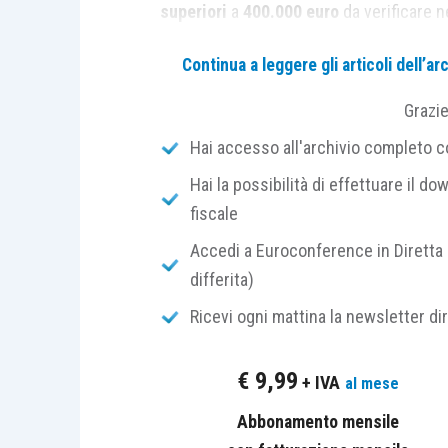
superiori
a
400.000 euro
da verificare 
Continua a leggere gli articoli dell’
Il riferimento ai “
ricavi o compensi
” 
titolari di
reddito d’impresa
sia i
profess
Grazi
Hai accesso all'archivio completo con
Ulteriore presupposto è che i soggetti,
Hai la possibilità di effettuare il dow
per prestazioni di lavoro dipendente
o 
fiscale
nel mese di febbraio. Quindi, in sostanz
causa ostativa
all’accesso all’agevolaz
Accedi a Euroconference in Diretta 
far sorgere qualche dubbio.
differita)
Ricevi ogni mattina la newsletter di
È pacifico che restano fuori dall’ap
stipendi o compensi a dipendenti o 
€
9,99
+ IVA
al mese
verificarsi il caso in cui il rapporto con
Abbonamento mensile
stesso mese di febbraio ma
senza pa