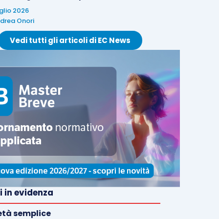
uglio 2026
drea Onori
Vedi tutti gli articoli di EC News
i in evidenza
età semplice