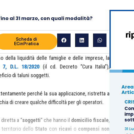
fino al 31 marzo, con quali modalità?
Scheda di
ECinPratica
o della liquidità delle famiglie e delle imprese, la
 7, D.L. 18/2020
(il cd. Decreto “Cura Italia”),
ficio di taluni soggetti.
Area
Artic
tentamente perché la sua applicazione, ristretta a
CRI
schia di creare qualche difficoltà per gli operatori.
Com
imp
sot
 diretta a “
soggetti
” che hanno il
domicilio fiscale
,
 territorio dello
Stato
con
ricavi
o
compensi
non
31 L