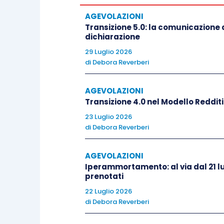
la parte imponibile dei reddit
dell’autore o inventore di
opere 
AGEVOLAZIONI
Transizione 5.0: la comunicazione d
formule;
dichiarazione
compensi e altre somme corrisp
29 Luglio 2026
per prestazioni di lavoro auto
di
Debora Reverberi
stabili organizzazioni in Italia
d
redditi di
lavoro dipendente
perc
AGEVOLAZIONI
Transizione 4.0 nel Modello Reddit
provvigioni
per le prestazion
23 Luglio 2026
commissione
,
agenzia
, medi
di
Debora Reverberi
procacciamento d’affari
;
prestazioni rese dagli incaricati
AGEVOLAZIONI
Iperammortamento: al via dal 21 lu
Come si vede,
l’elencazione è piuttost
prenotati
loro.
22 Luglio 2026
di
Debora Reverberi
Veniamo ora alle
modalità operative
.