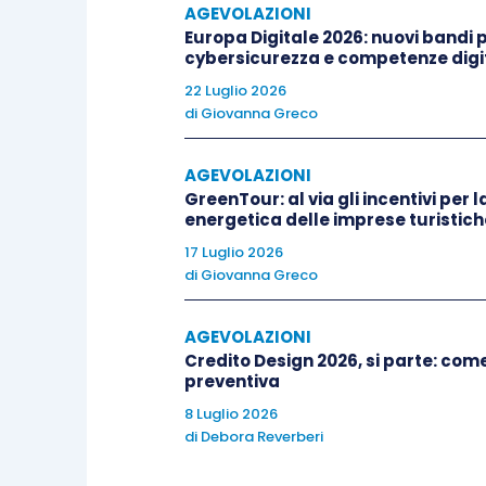
AGEVOLAZIONI
Europa Digitale 2026: nuovi bandi pe
La norma prevede che i contribuenti c
cybersicurezza e competenze digit
un’apposita
dichiarazione
dalla quale r
22 Luglio 2026
di
Giovanna Greco
a ritenuta ai sensi della presente dispos
AGEVOLAZIONI
Essi provvederanno poi a
versare
a
pr
GreenTour: al via gli incentivi per l
dal sostituto, in un’
unica soluzione
ent
energetica delle imprese turistich
massimo di
5 rate mensili
di pari impor
17 Luglio 2026
di
Giovanna Greco
sanzioni o interessi.
AGEVOLAZIONI
Ipotizzando il caso (più frequente) di u
Credito Design 2026, si parte: co
soggettive, intenda avvalersi della disp
preventiva
8 Luglio 2026
di
Debora Reverberi
rilasci la dichiarazione
in cui a
soglia di 400.000,00 euro di c