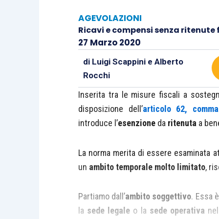
AGEVOLAZIONI
Ricavi e compensi senza ritenute 
27 Marzo 2020
di
Luigi Scappini
e
Alberto
Rocchi
Inserita tra le misure fiscali a sostegn
disposizione dell’
articolo 62, comma
introduce l’
esenzione
da
ritenuta
a bene
La norma merita di essere esaminata at
un
ambito temporale molto limitato
, ri
Partiamo dall’
ambito soggettivo
. Essa è
la
sede legale
o la
sede operativa
nel