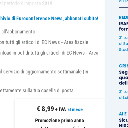
di
Ca
nel periodo d’imposta
2019
.
RED
archivio di Euroconference News, abbonati subito!
fa sì che siano ricompresi nell’agevolazione
sia
i
IRAP
ionisti
.
for
e all'abbonamento
31 L
 tutti gli articoli di EC News - Area fiscale
di
Sa
 come sopra definiti,
non
abbiano sostenuto
spese
Studi
nload in pdf di tutti gli articoli di EC News - Area
assimilato nel
mese precedente
, presumibilmente
a, avere avuto in carico dipendenti o collaboratori è
CRI
ione; la non felicissima formulazione normativa può
il servizio di aggiornamento settimanale (in
Segn
qual
del
rettamente sulla tua casella di posta
31 L
plicazione della norma coloro che hanno
erogato
di
Lu
collaboratori in febbraio
. Ma potrebbe anche
€
8,99
+ IVA
al mese
 il dipendente o collaboratore abbia avuto inizio nello
AI 
Sicu
Promozione primo anno
gamento di somme
, verificatosi in marzo. Sebbene
NIS2