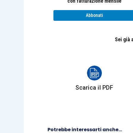
con fatturazione mensile
non perfettamente desumibile dalla le
che versano in questa ipotesi esclusi
Abbonati
eventualmente erogate a
collaboratori
Oggetto dell’agevolazione
Sei già
Ai soggetti come sopra definiti, è co
compensi
percepiti nel periodo compr
La norma richiama espressamente gl
Scarica il PDF
ritenute
interessate sono quelle
su
:
prestazioni di
lavoro autonomo
a
assunzione di
obblighi di fare
,
n
compensi percepiti dall’
amminis
Potrebbe interessarti anche...