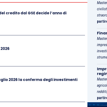
i derivanti dall’utilizzazione economica da parte
Master
dell’ingegno,
di
brevetti industriali
e di processi o
civilis
el credito dal GSE decide l’anno di
straor
oste a soggetti non residenti, esclusi i compensi
partir
nomo effettuate all’estero e quelli corrisposti a
Fina
i soggetti non residenti;
Master
epiti da soggetti
non residenti
;
impres
i 2026
i anche occasionali inerente ai rapporti di
invest
azione, rappresentanza di commercio e di
strume
Impre
 di
vendite
a
domicilio
.
regi
Master
glio 2026 la conferma degli investimenti
o ampia
e comprende fattispecie molto diverse tra
agrico
reddit
partir