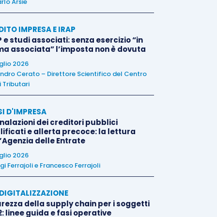
rlo Arsie
DITO IMPRESA E IRAP
 e studi associati: senza esercizio “in
ma associata” l’imposta non è dovuta
uglio 2026
ndro Cerato – Direttore Scientifico del Centro
 Tributari
SI D'IMPRESA
alazioni dei creditori pubblici
ificati e allerta precoce: la lettura
l’Agenzia delle Entrate
uglio 2026
igi Ferrajoli
e
Francesco Ferrajoli
E DIGITALIZZAZIONE
rezza della supply chain per i soggetti
: linee guida e fasi operative