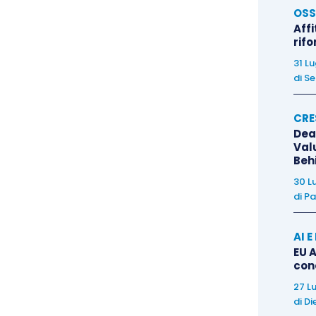
;
OSS
Affi
a
indicazione della
ritenuta
: la norma parla infatti di
rif
 delle somme percepite.
31 L
di
Se
ifficoltà
operativa.
CRE
Dea
compensi percepiti
” tra il 17 e il 31 marzo. Occorre
Val
e regolano gli
incassi
dei
professionisti,
per cui
Beh
gni bancari e/o circolari rileveranno nel
momento
30 L
disponibilità del professionista
, a nulla rilevando il
di
Pa
ultimo. Viceversa, nel caso di compensi riscossi a
AI 
i considerano percepiti nel momento in cui il
EU A
sponibilità
e l’
accredito
delle somme percepite sul
con
va la c.d. “data disponibile” e mai la “data valuta”,
27 L
ssi.
di
Di