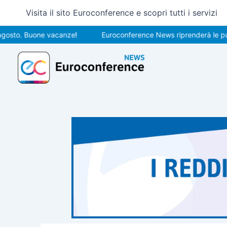
Vai
Visita il sito Euroconference e scopri tutti i servizi
al
contenuto
. Buone vacanze!
Euroconference News riprenderà le pubblicaz