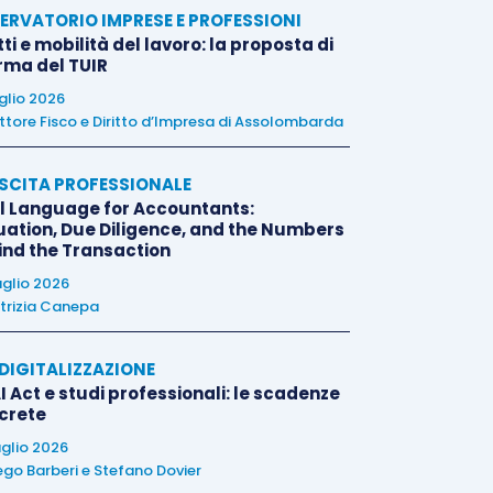
ERVATORIO IMPRESE E PROFESSIONI
tti e mobilità del lavoro: la proposta di
orma del TUIR
uglio 2026
ttore Fisco e Diritto d’Impresa di Assolombarda
SCITA PROFESSIONALE
l Language for Accountants:
uation, Due Diligence, and the Numbers
ind the Transaction
uglio 2026
trizia Canepa
E DIGITALIZZAZIONE
I Act e studi professionali: le scadenze
crete
uglio 2026
ego Barberi
e
Stefano Dovier