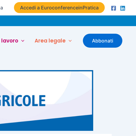
ta
Accedi a EuroconferenceinPratica
 lavoro
Area legale
Abbonati