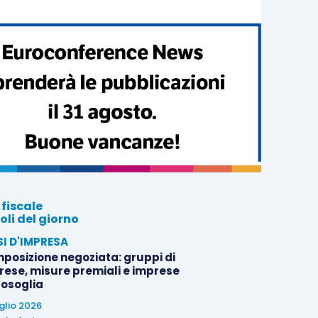
 fiscale
oli del giorno
SI D'IMPRESA
posizione negoziata: gruppi di
rese, misure premiali e imprese
tosoglia
uglio 2026