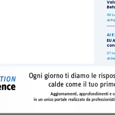
Val
Beh
30 L
di
Pa
AI 
EU A
con
27 L
di
Di