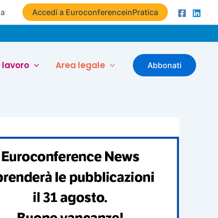
ta
Accedi a EuroconferenceinPratica
 lavoro
Area legale
Abbonati