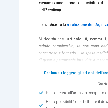
menomazione
sono deducibili dal r
dell’
handicap
.
Lo ha chiarito la
risoluzione dell’Agenzi
Si ricorda che l’
articolo 10, comma 1,
reddito complessivo, se non sono deduc
concorrono a formarlo, … le spese mediche
di grave e permanente invalidità o menoma
della legge 5 febbraio 1992, n. 104
”.
Continua a leggere gli articoli dell’
Al riguardo, la richiesta di chiariment
Grazi
presupposti
soggettivi necessari per 
Hai accesso all'archivio completo con
particolare, è stato chiesto se sia nece
Hai la possibilità di effettuare il dow
dello stato di portatore di
handicap
opp