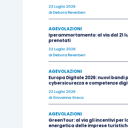
23 Luglio 2026
Sul punto, l’Agenzia evidenzia che la gr
di
Debora Reverberi
indicata nella certificazione, possa es
attestata un’
invalidità totale
nonché in 
AGEVOLAZIONI
accompagnamento
.
Iperammortamento: al via dal 21 lu
prenotati
22 Luglio 2026
di
Debora Reverberi
AGEVOLAZIONI
Europa Digitale 2026: nuovi bandi pe
cybersicurezza e competenze digit
22 Luglio 2026
di
Giovanna Greco
AGEVOLAZIONI
GreenTour: al via gli incentivi per l
energetica delle imprese turistich