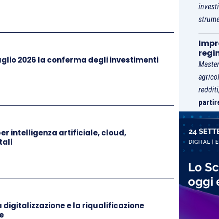
invest
avità della invalidità, laddove non sia espressamente
strume
sere
senza dubbio
ravvisata nelle ipotesi in cui sia
tutte le ipotesi in cui sia attribuita l’
indennità di
Impre
regi
glio 2026 la conferma degli investimenti
Master
agrico
reddit
partir
r intelligenza artificiale, cloud,
ali
a digitalizzazione e la riqualificazione
e