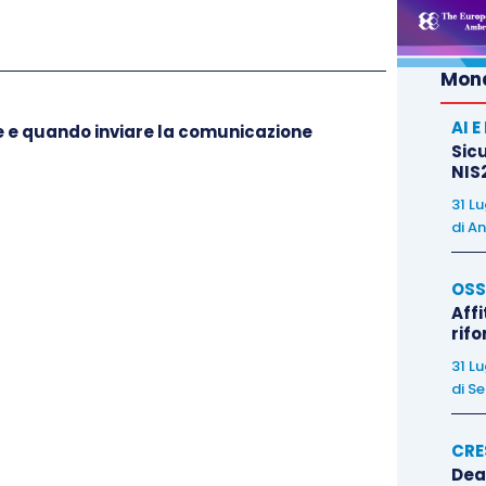
Mond
AI 
me e quando inviare la comunicazione
Sicu
NIS2
31 L
di
An
OSS
Affi
rif
31 L
di
Se
CRE
Dea