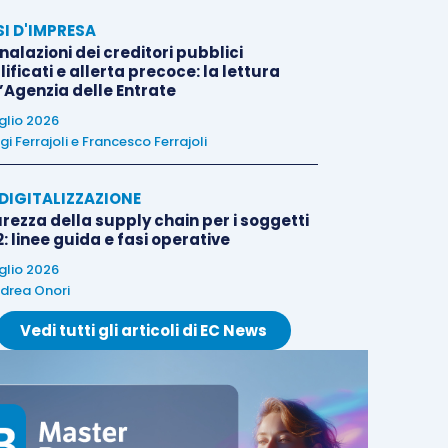
SI D'IMPRESA
alazioni dei creditori pubblici
ificati e allerta precoce: la lettura
l’Agenzia delle Entrate
uglio 2026
igi Ferrajoli
e
Francesco Ferrajoli
E DIGITALIZZAZIONE
rezza della supply chain per i soggetti
: linee guida e fasi operative
uglio 2026
drea Onori
Vedi tutti gli articoli di EC News