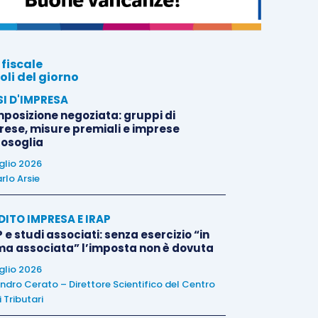
 fiscale
oli del giorno
SI D'IMPRESA
posizione negoziata: gruppi di
rese, misure premiali e imprese
tosoglia
uglio 2026
rlo Arsie
DITO IMPRESA E IRAP
 e studi associati: senza esercizio “in
ma associata” l’imposta non è dovuta
uglio 2026
ndro Cerato – Direttore Scientifico del Centro
 Tributari