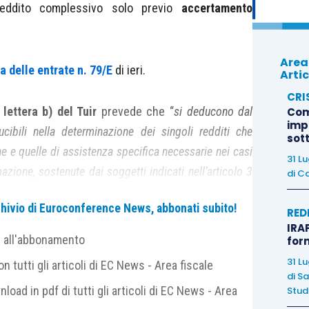
eddito complessivo solo previo
accertamento
Area
a delle entrate n. 79/E
di ieri.
Artic
CRI
 lettera b) del Tuir
prevede che “
si deducono dal
Com
imp
ibili nella determinazione dei singoli redditi che
sot
 e quelle di assistenza specifica necessarie nei casi
31 L
zione, sostenute dai soggetti indicati nell’articolo 3
di
Ca
archivio di Euroconference News, abbonati subito!
RED
IRAP
i oggetto della risoluzione in commento atteneva ai
e all'abbonamento
for
poter godere della riduzione dell’imponibile. In
31 L
 tutti gli articoli di EC News - Area fiscale
ssaria la certificazione relativa al
riconoscimento
di
Sa
nload in pdf di tutti gli articoli di EC News - Area
Studi
ure sia sufficiente la certificazione dello stato di