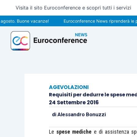
Vai
Visita il sito Euroconference e scopri tutti i servizi
al
contenuto
to. Buone vacanze!
Euroconference News riprenderà le pubblic
AGEVOLAZIONI
Requisiti per dedurre le spese me
24 Settembre 2016
di
Alessandro Bonuzzi
Le
spese mediche
e di assistenza sp