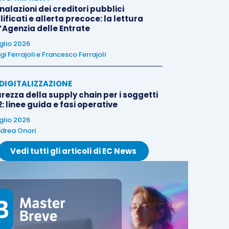
alazioni dei creditori pubblici
ificati e allerta precoce: la lettura
l’Agenzia delle Entrate
uglio 2026
igi Ferrajoli
e
Francesco Ferrajoli
E DIGITALIZZAZIONE
rezza della supply chain per i soggetti
: linee guida e fasi operative
uglio 2026
drea Onori
Vedi tutti gli articoli di EC News