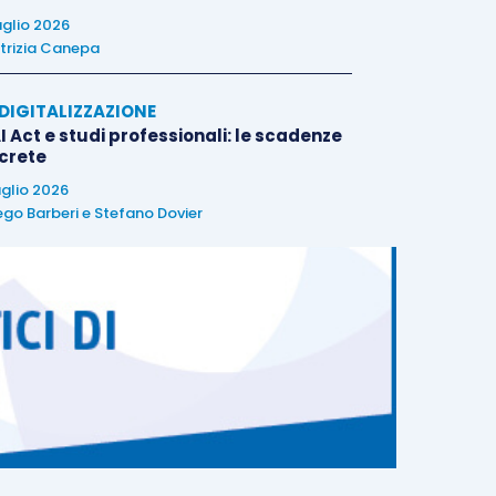
uglio 2026
trizia Canepa
E DIGITALIZZAZIONE
I Act e studi professionali: le scadenze
crete
uglio 2026
ego Barberi
e
Stefano Dovier