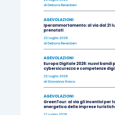
riconducibilità dell’attività s
di
Debora Reverberi
dal contribuente
in regime for
sezione
), ed
emissione di fatt
AGEVOLAZIONI
deduzione
del costo in capo a q
Iperammortamento: al via dal 21 lu
prenotati
Nel caso di specie, l’Agenzia osserva
22 Luglio 2026
di
Debora Reverberi
già chiarito con la
circolare 9/E/2019
forma di
influenza dominante
),
non s
AGEVOLAZIONI
esercitate
in quanto ricadenti in due sez
Europa Digitale 2026: nuovi bandi pe
cybersicurezza e competenze digit
Il contribuente può dunque accedere al
22 Luglio 2026
di
Giovanna Greco
AGEVOLAZIONI
GreenTour: al via gli incentivi per l
energetica delle imprese turistich
17 Luglio 2026