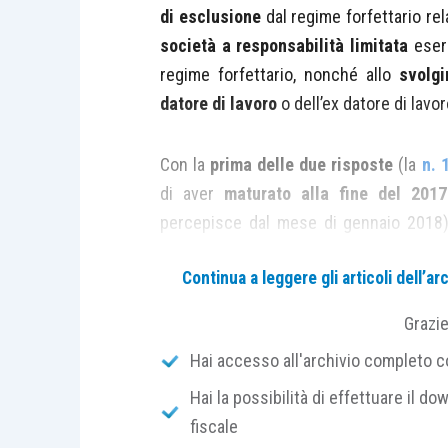
di esclusione
dal regime forfettario rel
società a responsabilità limitata
eserc
regime forfettario, nonché allo
svolgi
datore di lavoro
o dell’ex datore di lavo
Con la
prima delle due risposte
(la
n. 
di aver
maturato alla fine del 201
percepisce dal mese di gennaio 2018) e
autonoma svolta in via prevalente nei co
Continua a leggere gli articoli dell’
Come noto, a partire dal 2019, la
Legge
Grazi
dall’applicazione del regime forfettario
Hai accesso all'archivio completo con
oltre il 50% dei ricavi e compensi, com
Hai la possibilità di effettuare il dow
dell’attuale datore di lavoro o dell’ex 
fiscale
dell’
articolo 1, comma 54, L. 190/2014)