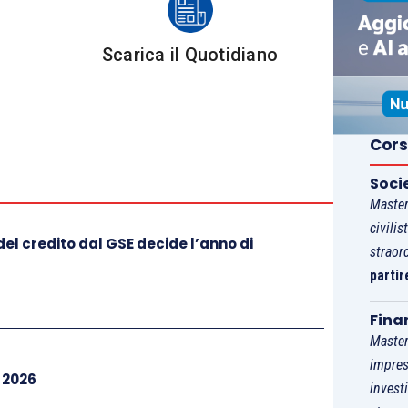
i abbigliamento, ma nel corso del 2019 ha cessato
Scarica il Quotidiano
 solamente l’
attività di produzione
con il relativo
).
e avviare un’attività autonoma di
intermediazione
Cors
ce Ateco rientrante nella sezione G)
avvalendosi
Soci
Master
civilis
el credito dal GSE decide l’anno di
fornito importanti chiarimenti in merito alla causa di
straor
tà a responsabilità limitata, precisando che
sono
partir
ti
):
Fina
Master
 controllo
, intendendosi per tale anche quella che
impres
i 2026
(come nel caso di specie pari al 50%);
invest