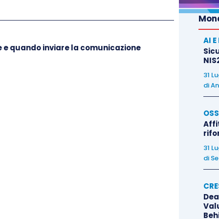
Mond
AI 
me e quando inviare la comunicazione
Sicu
NIS2
31 L
di
An
OSS
Affi
rif
31 L
di
Se
CRE
Dea
Val
Beh