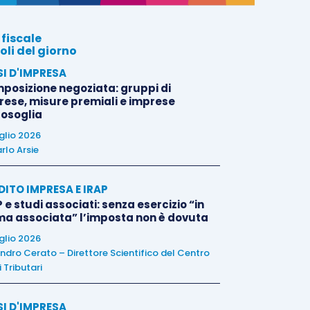
 fiscale
oli del giorno
SI D'IMPRESA
posizione negoziata: gruppi di
rese, misure premiali e imprese
tosoglia
uglio 2026
rlo Arsie
DITO IMPRESA E IRAP
 e studi associati: senza esercizio “in
ma associata” l’imposta non è dovuta
uglio 2026
ndro Cerato – Direttore Scientifico del Centro
 Tributari
SI D'IMPRESA