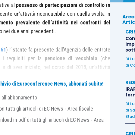
ative al
possesso di partecipazioni di
controllo in
ente un’attività riconducibile con quella svolta in
Area
Artic
mento prevalente dell’attività nei confronti del
ro nei due anni precedenti.
CRI
Com
imp
161
) l’istante fa presente dall’Agenzia delle entrate
sot
7
i requisiti per la
pensione di vecchiaia
(che
31 L
di
Ca
 di aver iniziato, nel corso del 2018, un’attività
nfronti del precedente datore di lavoro.
RED
archivio di Euroconference News, abbonati subito!
IRAP
 di Bilancio
ha introdotto una causa di esclusione
for
e all'abbonamento
 laddove
l’attività sia svolta in via prevalente
(per
31 L
 tutti gli articoli di EC News - Area fiscale
di
Sa
e precisato dalla
circolare 9/E/2019
)
nei confronti
Studi
nload in pdf di tutti gli articoli di EC News - Area
datore di lavoro
nei due anni precedenti (
lett. d-bis
.
CRI