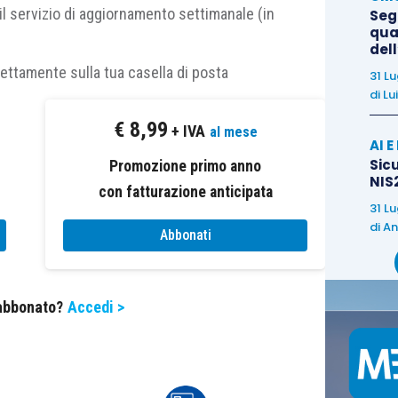
il servizio di aggiornamento settimanale (in
Segn
qual
rcolare 9/E/2019
,
la causa ostativa non opera in
del
redditi di lavoro dipendente, ogni qualvolta il
rettamente sulla tua casella di posta
31 L
ini di legge
.
di
Lu
€
8,99
+ IVA
al mese
’Agenzia, nella
risposta n. 161
, precisa che
se il
AI 
Sicu
o di legge
(come pare potersi concretizzare nel
Promozione primo anno
NIS2
ribuente
non
ricade nella
con fatturazione anticipata
causa di esclusione
di cui
31 L
o
la
ratio
della causa di esclusione
stessa, ossia
di
An
Abbonati
 di lavoro dipendente in rapporti di lavoro autonomo
le.
 abbonato?
Accedi >
Agenzia risponde ad un’istanza presentata da un
cipazione del 50% in una srl
ed è
componente