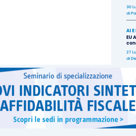
30 L
di
Pa
AI 
EU A
con
27 L
di
Di