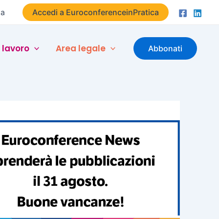
ta
Accedi a EuroconferenceinPratica
 lavoro
Area legale
Abbonati