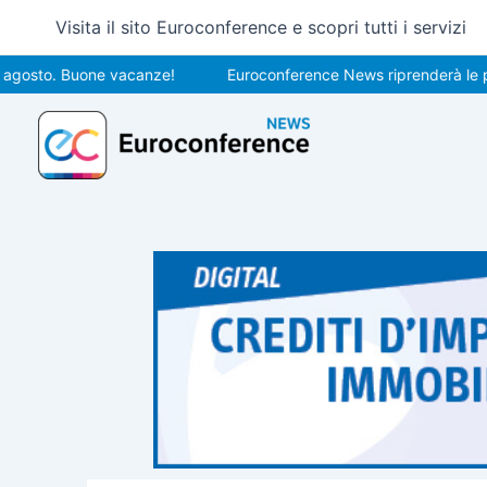
Vai
Visita il sito Euroconference e scopri tutti i servizi
al
contenuto
o. Buone vacanze!
Euroconference News riprenderà le pubblica