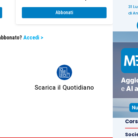
ione del Registro nell’ambito del SIAN (Sistema
31 L
Abbonati
di
An
razione dei crediti maturati e determinati secondo
 abbonato?
Accedi >
ono i
proprietari
dei
fondi
e i
gestori
di
superfici
ondotte, per effetto del rimando a quanto stabilito
4/2018
(Testo unico in materia di foreste e filiere
Scarica il Quotidiano
 PAC, nel concetto di bosco da intendersi come “
le
le arborea, associata o meno a quella arbustiva, di
i stadio di sviluppo ed evoluzione, con estensione non
 media non inferiore a 20 metri e con copertura arborea
Cors
Soci