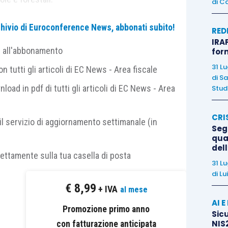
di
Ca
archivio di Euroconference News, abbonati subito!
al raggiungimento degli obiettivi nazionali di
RED
IRAP
 serra contabilizzati da ISPRA,
rilevano
ai fini
e all'abbonamento
for
mente
per le
pratiche
aggiuntive
di gestione
31 L
 tutti gli articoli di EC News - Area fiscale
di
Sa
nload in pdf di tutti gli articoli di EC News - Area
Studi
 è il
CREA
(Consiglio per la ricerca in agricoltura e
CRI
il servizio di aggiornamento settimanale (in
Segn
qual
del
ro, come previsto dall’
articolo 45, coma 2-
septies
,
rettamente sulla tua casella di posta
31 L
con il Ministro dell’ambiente e della sicurezza
di
Lu
Conferenza permanente Stato, Regioni e Provincie
€
8,99
+ IVA
al mese
ecorrenti dall’entrata in vigore della legge di
AI 
o, per
adottare
le
Promozione primo anno
linee guida
necessarie per
Sicu
NIS2
vi nonché per la definizione delle modalità di
con fatturazione anticipata