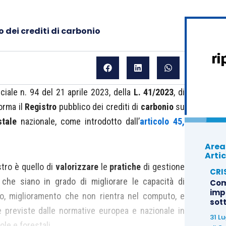
o dei crediti di carbonio
ciale n. 94 del 21 aprile 2023, della
L. 41/2023
, di
orma il
Registro
pubblico dei crediti di
carbonio
su
stale
nazionale, come introdotto dall’
articolo 45,
Area
Artic
stro è quello di
valorizzare
le
pratiche
di gestione
CRI
che siano in grado di migliorare le capacità di
Com
imp
o, miglioramento che non rientra nel computo, e
sot
te previste dalle normative europea e nazionale in
31 L
le e forestali.