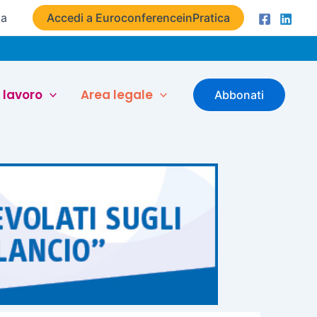
ta
Accedi a EuroconferenceinPratica
 lavoro
Area legale
Abbonati