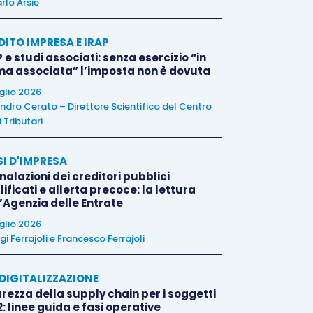
rlo Arsie
DITO IMPRESA E IRAP
 e studi associati: senza esercizio “in
ma associata” l’imposta non è dovuta
uglio 2026
ndro Cerato – Direttore Scientifico del Centro
 Tributari
SI D'IMPRESA
alazioni dei creditori pubblici
ificati e allerta precoce: la lettura
l’Agenzia delle Entrate
uglio 2026
igi Ferrajoli
e
Francesco Ferrajoli
E DIGITALIZZAZIONE
rezza della supply chain per i soggetti
: linee guida e fasi operative