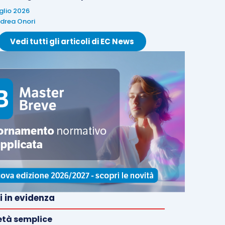
uglio 2026
drea Onori
Vedi tutti gli articoli di EC News
i in evidenza
età semplice