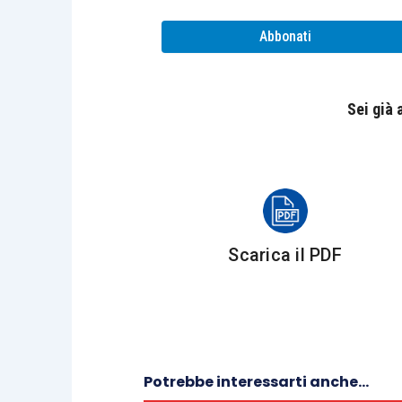
certificazione dei crediti e di gest
Abbonati
informativo agricolo nazionale).
Soggetti
titolati
alla
richiesta
di regist
Sei già
le linee guida che saranno emanate, s
forestali
.
In particolare, tali superfici sono ric
dall’
articolo 3, commi 3
e
4, D.Lgs. 3
Scarica il PDF
forestali) e dal piano strategico della
superfici coperte da vegetazione foresta
origine naturale o artificiale in qualsias
inferiore ai 2.000 metri quadri, larghezza
forestale maggiore del 20 per cento.
”.
Potrebbe interessarti anche...