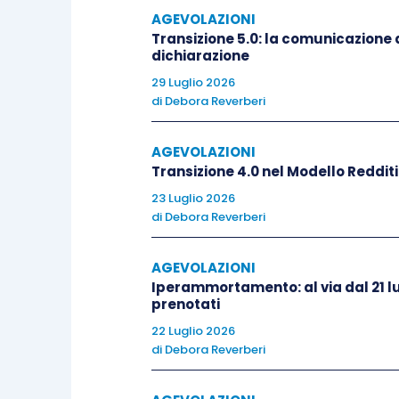
Il concetto di “
bosco”
, inoltre, per ef
AGEVOLAZIONI
Transizione 5.0: la comunicazione d
D.Lgs. 34/2018
, può, per effetto di es
dichiarazione
socio-economiche specifiche, essere i
29 Luglio 2026
autonome.
di
Debora Reverberi
Per poter veder
riconosciuti
i crediti, 
AGEVOLAZIONI
un’
Transizione 4.0 nel Modello Reddit
attività
di
imboschimento
,
rimbosc
forestale che siano aggiuntive rispet
23 Luglio 2026
di
Debora Reverberi
comunitaria e nazionale di settore, semp
guida di prossima emanazione.
AGEVOLAZIONI
Iperammortamento: al via dal 21 lu
Una volta
riconosciuti
e iscritti nel 
prenotati
possono essere
oggetto
di
trattazion
22 Luglio 2026
di
Debora Reverberi
che sia coerente rispetto alle linee guid
carbonio agroforestali istituito a mezzo