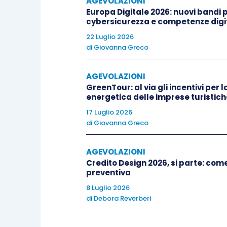
AGEVOLAZIONI
Europa Digitale 2026: nuovi bandi pe
Ai sensi dell’
articolo 3
, si ricorda che 
cybersicurezza e competenze digit
22 Luglio 2026
di
Giovanna Greco
a) Inventario dell’Uso delle Terre d’Italia 
AGEVOLAZIONI
b) Inventario degli Stock di Carbonio d’Ita
GreenTour: al via gli incentivi per l
energetica delle imprese turistich
c) Censimento degli Incendi Forestali d’It
17 Luglio 2026
di
Giovanna Greco
d) Inventario delle Emissioni da Incendi F
AGEVOLAZIONI
Credito Design 2026, si parte: co
preventiva
Al contrario, per espressa previsione de
crediti in oggetto
non
possono essere
8 Luglio 2026
di
Debora Reverberi
nel
mercato EU ETS
di cui al D.L