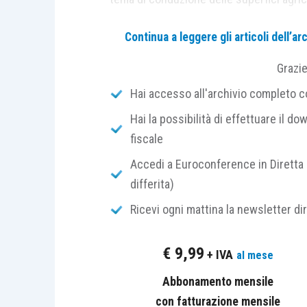
Continua a leggere gli articoli dell’
Inoltre, i
crediti
, pur contribuendo 
assorbimento delle emissioni di gas
Grazi
dell’utilizzo su base volontaria
sola
Hai accesso all'archivio completo con
sostenibile.
Hai la possibilità di effettuare il dow
fiscale
Ente
demandato alla
tenuta
del Registro
l’analisi dell’economia agraria).
Accedi a Euroconference in Diretta 
differita)
Ai fini della piena
operatività
del Regist
Ricevi ogni mattina la newsletter di
D.L. 13/2023
, il
Masaf
, di concerto 
energetica, previa intesa in sede di 
€
9,99
+ IVA
al mese
autonome, ha
180 giorni
di tempo, d
conversione del decreto in oggett
Abbonamento mensile
l’individuazione dei criteri attuati
con fatturazione mensile