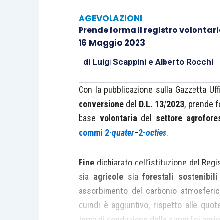
AGEVOLAZIONI
Prende forma il registro volontari
16 Maggio 2023
di
Luigi Scappini
e
Alberto Rocchi
Con la pubblicazione sulla Gazzetta Uffi
conversione
del
D.L. 13/2023
, prende f
base
volontaria
del
settore
agrofore
commi 2-
quater
–
2-
octies
.
Fine
dichiarato dell’istituzione del Regi
sia
agricole
sia
forestali
sostenibili
assorbimento del carbonio atmosferic
quindi è aggiuntivo, rispetto alle quo
tema di conduzione delle superfici agrico