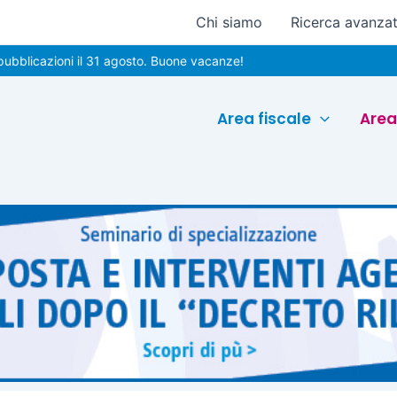
Chi siamo
Ricerca avanza
zioni il 31 agosto. Buone vacanze!
Area fiscale
Area