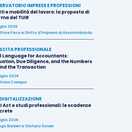
ERVATORIO IMPRESE E PROFESSIONI
tti e mobilità del lavoro: la proposta di
orma del TUIR
uglio 2026
ttore Fisco e Diritto d’Impresa di Assolombarda
SCITA PROFESSIONALE
l Language for Accountants:
uation, Due Diligence, and the Numbers
ind the Transaction
uglio 2026
trizia Canepa
E DIGITALIZZAZIONE
I Act e studi professionali: le scadenze
crete
uglio 2026
ego Barberi
e
Stefano Dovier