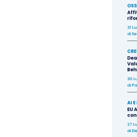
 and Reduction Scheme for International Aviation
OSS
Affi
 UE 2017/2392.
rif
31 L
tuale
della cessione di tali crediti sul mercato
di
Se
 quanto affermato dall’Agenzia delle entrate con la
l’attività riconducibile tra i
redditi di impresa
in
CRE
 a differenza ad esempio delle agroenergie, quale
Dea
Val
lcuna norma.
Beh
30 L
a
fiscale
, nel contesto della “
rimodulazione
” della
di
Pa
prende
i redditi relativi ai
beni
, anche
immateriali
,
e e di allevamento che
concorrono
alla
tutela
AI 
EU A
i
climatici
, ai redditi ottenuti dalle attività agricole
con
27 L
di
Di