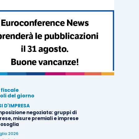
 fiscale
oli del giorno
SI D'IMPRESA
posizione negoziata: gruppi di
rese, misure premiali e imprese
tosoglia
uglio 2026