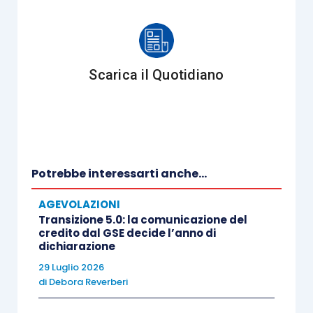
Sono inoltre
esclusi
dal regime in questione:
i redditi che concorrono alla formazione
Scarica il Quotidiano
del
reddito complessivo del contribuente
e i redditi diversi derivanti da
partecipazioni qualificate
.
La
disciplina
originaria è stata poi modificata:
Potrebbe interessarti anche...
AGEVOLAZIONI
dall’
articolo 57 D.L. 50/2017
, che ha
Transizione 5.0: la comunicazione del
previsto la possibilità per gli
enti di
credito dal GSE decide l’anno di
dichiarazione
previdenza obbligatoria
e le
forme di
29 Luglio 2026
previdenza complementare
di investire
di
Debora Reverberi
nei piani di risparmio a lungo termine con
l’applicazione del relativo regime fiscale