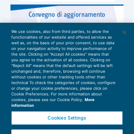
We use cookies, also from third parties, to allow the
functionalities of our website and offered services as
well as, on the basis of your prior consent, to use data
on your navigation activity to improve performance of
the site. Clicking on “Accept All cookies” means that
you agree to the activation of all cookies. Clicking on
"Reject All" means that the default settings will be left
unchanged and, therefore, browsing will continue
without cookies or other tracking tools other than
technical To check the categories of cookies, configure
or change your cookie preferences, please click on
Cookie Preferences. For more information about
Privacy Policy
cookies, please see our Cookie Policy.
More
Cookie Policy
information
Euroconference NEWS è una testata registrata al Tribunale di Milano Reg. n. 8556/2026
Cookies Settings
Direttore responsabile Sandro Cerato
Copyright 2016 ©
Gruppo Euroconference S.p.A.
v2.32.4