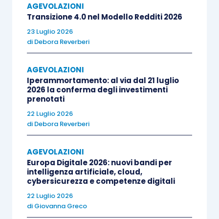
AGEVOLAZIONI
agevolato
, senza tra l’altro dover
Transizione 4.0 nel Modello Redditi 2026
rispettare il limite all’entità
23 Luglio 2026
dell’investimento di 30.000 euro in
di
Debora Reverberi
ciascun anno solare e complessivo di
150.000 euro (essendo invece stabilito
AGEVOLAZIONI
Iperammortamento: al via dal 21 luglio
un limite pari al 5% dell’attivo patrimoniale
2026 la conferma degli investimenti
risultante dal rendiconto dell’esercizio
prenotati
precedente);
22 Luglio 2026
di
Debora Reverberi
dalla
legge di Bilancio 2018
(
articolo 1,
comma 80, L. 205/2017
), che ha disposto
AGEVOLAZIONI
l’inclusione delle imprese che svolgono
Europa Digitale 2026: nuovi bandi per
attività immobiliare
tra quelle nelle quali
intelligenza artificiale, cloud,
cybersicurezza e competenze digitali
è possibile effettuare investimenti,
fiscalmente agevolati, attraverso i PIR.
22 Luglio 2026
di
Giovanna Greco