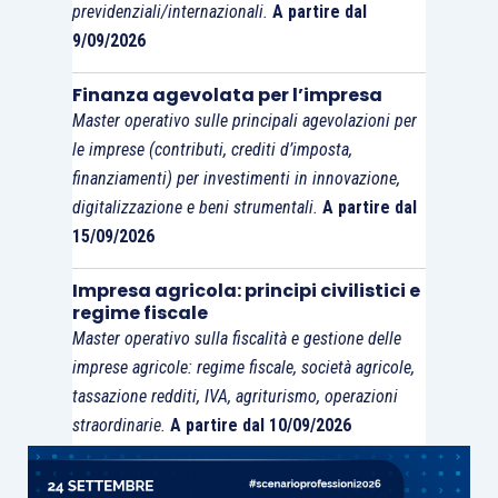
previdenziali/internazionali.
A partire dal
sommano, escludendo, in tal modo, il
9/09/2026
meccanismo di recupero a tassazione
.
Finanza agevolata per l’impresa
Master operativo sulle principali agevolazioni per
le imprese (contributi, crediti d’imposta,
finanziamenti) per investimenti in innovazione,
digitalizzazione e beni strumentali.
A partire dal
15/09/2026
Impresa agricola: principi civilistici e
regime fiscale
Master operativo sulla fiscalità e gestione delle
imprese agricole: regime fiscale, società agricole,
tassazione redditi, IVA, agriturismo, operazioni
straordinarie.
A partire dal 10/09/2026