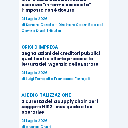
richiamati alcuni chiarimenti riguardanti la
esercizio “in forma associata”
l’imposta non è dovuta
cessione
dei PIR.
31 Luglio 2026
di
Sandro Cerato – Direttore Scientifico del
Come detto, infatti, per poter beneficiare del
Centro Studi Tributari
particolare regime fiscale di favore è richiesto un
periodo di
possesso minimo di cinque anni
.
CRISI D'IMPRESA
Segnalazioni dei creditori pubblici
qualificati e allerta precoce: la
Sicché,
in caso di vendita
:
lettura dell’Agenzia delle Entrate
31 Luglio 2026
di
Luigi Ferrajoli
e
Francesco Ferrajoli
se il
periodo di 5 anni
richiesto dalla
normativa è ormai
trascorso
, la vendita
AI E DIGITALIZZAZIONE
non ha alcun effetto fiscale
Sicurezza della supply chain per i
(estendendosi il
regime di non
soggetti NIS2: linee guida e fasi
operative
imponibilità
anche al reddito derivante
31 Luglio 2026
dalla
cessione
),
di
Andrea Onori