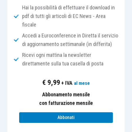
Sempre in forza delle medesime disposizioni di
Hai la possibilità di effettuare il download in
legge, poi, è stato stabilito che trasferimento a
pdf di tutti gli articoli di EC News - Area
causa di morte degli strumenti finanziari detenuti
fiscale
nel piano non è soggetto all’
imposta sulle
Accedi a Euroconference in Diretta il servizio
successioni
(mentre sono comunque tassati gli
di aggiornamento settimanale (in differita)
altri trasferimenti tra vivi, quali, ad esempio, la
Ricevi ogni mattina la newsletter
donazione).
direttamente sulla tua casella di posta
Le richiamate
agevolazioni
sono state
€
9,99
+ IVA
al mese
giustificate dalla volontà del Legislatore di
“dirottare” il risparmio delle famiglie (attualmente
Abbonamento mensile
concentrato sulle liquidità) in
strumenti
con fatturazione mensile
finanziari di imprese industriali e commerciali
Abbonati
italiane ed europee, le quali hanno manifestato un
forte fabbisogno di risorse finanziarie
,