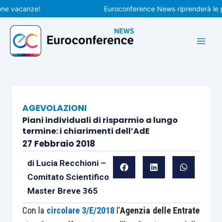
Vai
acanze!
Euroconference News riprenderà le pubbli
al
contenuto
AGEVOLAZIONI
Piani individuali di risparmio a lungo
termine: i chiarimenti dell’AdE
27 Febbraio 2018
di
Lucia Recchioni –
Comitato Scientifico
Master Breve 365
Con la
circolare 3/E/2018
l’
Agenzia delle Entrate