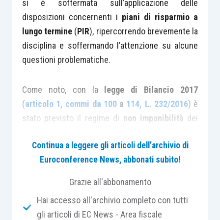
si è soffermata sull’applicazione delle
disposizioni concernenti i
piani di risparmio a
lungo termine
(
PIR
), ripercorrendo brevemente la
disciplina e soffermando l’attenzione su alcune
questioni problematiche.
Come noto, con la
legge di Bilancio 2017
(
articolo 1, commi da 100
a
114, L. 232/2016
) è
stato previsto il regime di
non imponibilità
dei
redditi di capitale
e
diversi
di natura finanziaria
Continua a leggere gli articoli dell’archivio di
conseguiti dalle
persone fisiche
di fuori
Euroconference News, abbonati subito!
dell’esercizio di un’attività di impresa,
relativamente ad investimenti detenuti, per
Grazie all'abbonamento
almeno cinque anni, nell’ambito di un piano
Hai accesso all'archivio completo con tutti
individuale di risparmio (PIR)
appositamente
gli articoli di EC News - Area fiscale
costituito presso un
intermediario abilitato
.