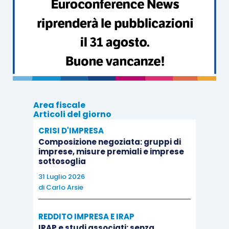
destinati al
piano
e degli
investimenti
qualificati effettuati
;
restituire
le ritenute alla fonte e le
imposte sostitutive applicate in capo ai
titolari del PIR e
non dovute
,
effettuandone lo scomputo dal
versamento di altre ritenute e imposte;
Area fiscale
Articoli del giorno
tenere a disposizione le somme dovute
CRISI D'IMPRESA
per garantire il
versamento nei termini
,
Composizione negoziata: gruppi di
chiedendone provvista al titolare o
imprese, misure premiali e imprese
sottosoglia
ponendo in essere adeguati
disinvestimenti
.
31 Luglio 2026
di
Carlo Arsie
Tra le varie problematiche affrontate con la
REDDITO IMPRESA E IRAP
circolare 3/E/2018
meritano inoltre di essere
IRAP e studi associati: senza