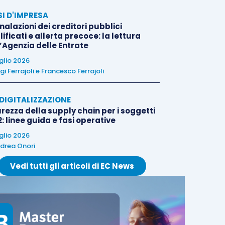
SI D'IMPRESA
alazioni dei creditori pubblici
ificati e allerta precoce: la lettura
l’Agenzia delle Entrate
uglio 2026
igi Ferrajoli
e
Francesco Ferrajoli
E DIGITALIZZAZIONE
rezza della supply chain per i soggetti
: linee guida e fasi operative
uglio 2026
drea Onori
Vedi tutti gli articoli di EC News