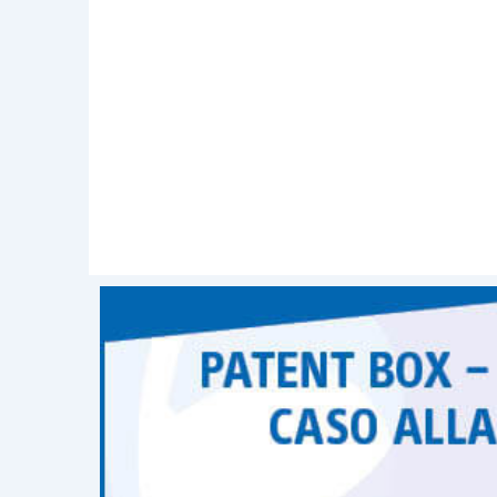
rinnovabile.
Pertanto, i soggetti con periodo d’impo
hanno esercitato l’opzione e che
intendo
devono trasmettere telematicamente il 
La stessa cosa devono fare i soggetti ch
intendono ora agevolare,
a decorrere d
opzione.
Oltre alla trasmissione telematica del 
direttamente i beni immateriali agev
dicembre 2016, a presentare l’apposit
1.12.2015
).