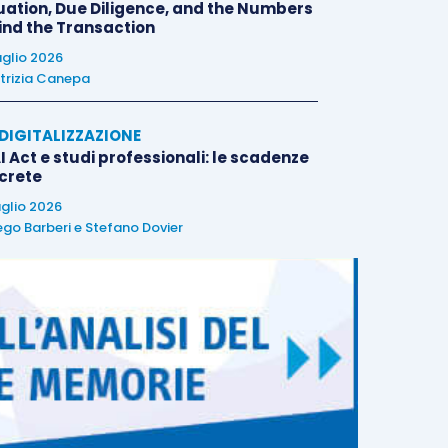
uation, Due Diligence, and the Numbers
ind the Transaction
uglio 2026
trizia Canepa
E DIGITALIZZAZIONE
I Act e studi professionali: le scadenze
crete
uglio 2026
ego Barberi
e
Stefano Dovier