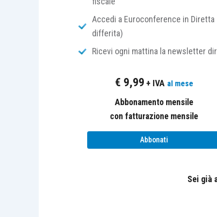
fiscale
possibile contrasto con le regole OCSE e
Accedi a Euroconference in Diretta 
La parte di redditi esclusa è pari al 30%
differita)
successivo a quello in corso al 31.12
Ricevi ogni mattina la newsletter di
periodo d’imposta successivo a quello 
d’imposta successivi ai primi due
.
€
9,99
+ IVA
al mese
Abbonamento mensile
A particolari condizioni rimangono altre
con fatturazione mensile
cessione dei beni immateriali agevolabili
Abbonati
L’opzione per il regime agevolato ril
dell’ammontare determinato per le impost
Sei già
I soggetti che possono beneficiare de
reddito d’impresa (imprenditori indiv