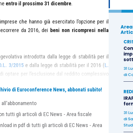
one
entro il prossimo 31 dicembre
.
mprese che hanno già esercitato l’opzione per il
Area
decorrere da 2016, dei
beni non ricompresi nella
Artic
CRI
Com
imp
volativa introdotta dalla legge di stabilità per il
sot
D.L. 3/2015
e dalla legge di stabilità per il 2016 (
L.
31 L
à di optare per l’esclusione dal reddito complessivo
di
Ca
utilizzo di software protetto da copyright, da brevetti
archivio di Euroconference News, abbonati subito!
disegni e modelli, nonché da processi, formule e
RED
IRAP
site nel campo industriale, commerciale o scientifico
e all'abbonamento
for
, comma 39, L. 190/2014).
31 L
 tutti gli articoli di EC News - Area fiscale
di
Sa
nload in pdf di tutti gli articoli di EC News - Area
Studi
tino dei marchi e del
know how
, in ragione di un