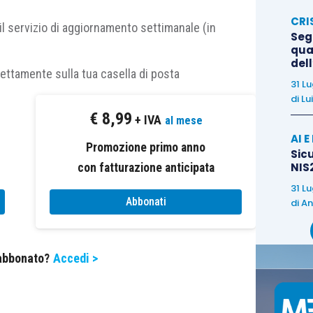
fficaci dal 30.06.2016.
CRI
il servizio di aggiornamento settimanale (in
Segn
 (per il 2015,
rectius
per il primo periodo d’imposta
qual
del
.2014), al
40%
(per il 2016,
rectius
per il secondo
rettamente sulla tua casella di posta
31 L
in corso al 31.12.2014) e al
50% per tutti i periodi
di
Lu
€
8,99
+ IVA
al mese
AI 
Promozione primo anno
sì escluse dal reddito le
plusvalenze
derivanti dalla
Sicu
NIS2
con fatturazione anticipata
 di cui sopra.
31 L
Abbonati
di
An
eva anche per l’IRAP, con conseguente esclusione
e sui redditi dalla base imponibile IRAP.
 abbonato?
Accedi >
l regime agevolativo sono solo quelli titolari di
iduali, società di persone, società di capitali,