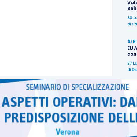
Val
Beh
30 L
sta coincidente con l’anno solare che nel 2015 non
di
Pa
no iniziare a beneficiare del
patent box
dal 2016,
relativo modello
entro il 31 dicembre 2016.
AI 
EU A
con
e, pur avendo già esercitato l’opzione per il 2015,
27 L
al 2016
,
beni immateriali non inseriti nella prima
di
Di
modello di opzione,
i soli soggetti che utilizzano
olabili sono anche obbligati, sempre entro il 31
a istanza di
ruling
(di cui al
provvedimento AdE del