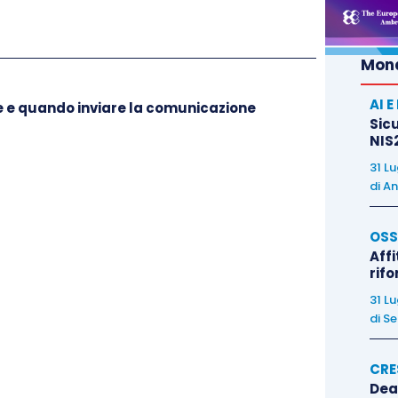
 AdE del 10.11.2015
, in forza dei quali:
Mond
ta successivi al quello in corso al 31.12.2014 (il
on periodo d’imposta coincidente con l’anno solare),
AI 
me e quando inviare la comunicazione
l termine del periodo d’imposta in cui ha inizio il
Sicu
NIS2
rasmissione telematica dell’apposito modello
31 L
gime di tassazione agevolata dei redditi derivanti
di
An
 (disponibile sul sito internet dell’Agenzia delle
 la trasmissione);
OSS
o di imposta che segue quelli di cui al punto
Affi
rif
etti con periodo d’imposta coincidente con l’anno
31 L
ta nelle
dichiarazione dei redditi
e decorre dal
di
Se
desima dichiarazione si riferisce.
CRE
pari a cinque periodi di imposta, è irrevocabile e
Dea