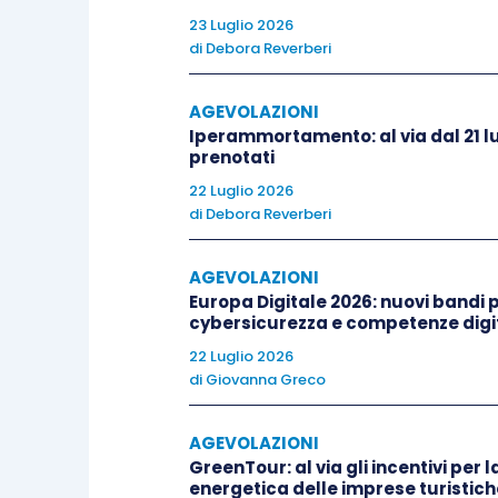
23 Luglio 2026
applicata ai redditi conseguiti dalla
co
di
Debora Reverberi
differenza tra i canoni di concessione
agevolabili).
AGEVOLAZIONI
Iperammortamento: al via dal 21 lu
prenotati
Nel secondo caso (utilizzazione diretta)
contributo economico
dei beni agevol
22 Luglio 2026
di
Debora Reverberi
determinarsi tramite una apposita pr
regolamentata dal
provvedimento AdE d
AGEVOLAZIONI
Europa Digitale 2026: nuovi bandi pe
In altri termini, in caso di utilizzo 
cybersicurezza e competenze digit
concordare con l’Agenzia delle entrate
22 Luglio 2026
di
Giovanna Greco
agevolare in applicazione del
patent box
.
AGEVOLAZIONI
I termini e le modalità dell’esercizio 
GreenTour: al via gli incentivi per l
caso di concessione a terzi che di utiliz
energetica delle imprese turistich