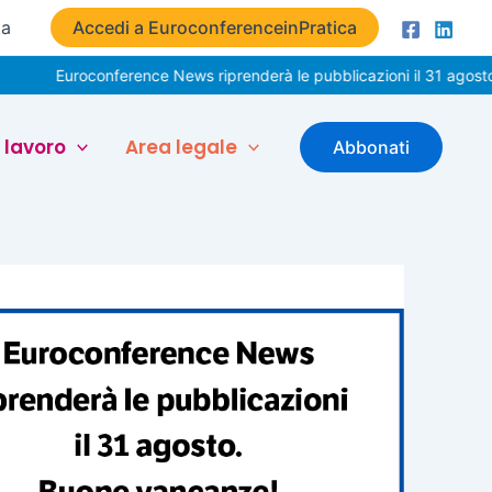
ta
Accedi a EuroconferenceinPratica
roconference News riprenderà le pubblicazioni il 31 agosto. Buone 
 lavoro
Area legale
Abbonati