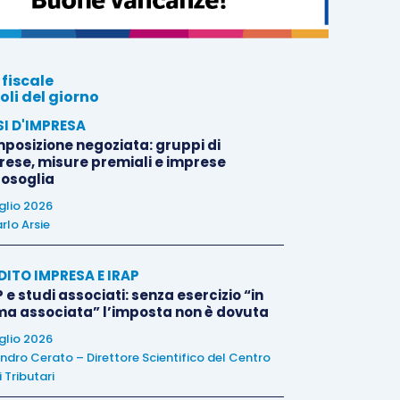
 fiscale
oli del giorno
SI D'IMPRESA
posizione negoziata: gruppi di
rese, misure premiali e imprese
tosoglia
uglio 2026
rlo Arsie
DITO IMPRESA E IRAP
 e studi associati: senza esercizio “in
ma associata” l’imposta non è dovuta
uglio 2026
ndro Cerato – Direttore Scientifico del Centro
 Tributari