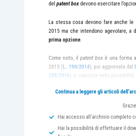
del
patent box
devono esercitare l’opzi
La stessa cosa devono fare anche le i
2015 ma che intendono agevolare, a 
prima opzione
.
Come noto, il
patent box
è una forma age
2015 (
L. 190/2014
), poi aggiornata dal
208/2016
), e consiste nella possibilit
di una parte dei redditi
“derivanti dall’
Continua a leggere gli articoli dell’
industriali, da marchi d’impresa, da 
informazioni relativi ad esperienze acqui
Grazi
giuridicamente tutelabili”
(cfr.
articolo 1
Hai accesso all'archivio completo con
Hai la possibilità di effettuare il dow
Peraltro rimane sempre
incerto
il des