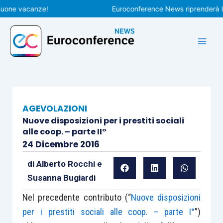
Vai
e vacanze!
Euroconference News riprenderà le pubb
al
contenuto
AGEVOLAZIONI
Nuove disposizioni per i prestiti sociali
alle coop. – parte II°
24 Dicembre 2016
di
Alberto Rocchi
e
Susanna Bugiardi
Nel precedente contributo (“
Nuove disposizioni
per i prestiti sociali alle coop. – parte I°
”)