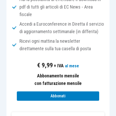
pdf di tutti gli articoli di EC News - Area
fiscale
Nel presente intervento si svolgono ulteriori
considerazioni sugli
spunti di interesse
che
Accedi a Euroconference in Diretta il servizio
offre la lettura del provvedimento.
di aggiornamento settimanale (in differita)
Ricevi ogni mattina la newsletter
Al riguardo non può che osservarsi che
direttamente sulla tua casella di posta
sicuramente l’approvazione della delibera n.
584/2016
impone
alle cooperative che hanno in
€
9,99
+ IVA
al mese
essere dei prestiti sociali di
adeguarsi
alle novità
recate dal paragrafo 3 della Sezione V (requisiti
Abbonamento mensile
soci destinatari, limite patrimoniale e raccolta del
con fatturazione mensile
risparmio “a vista”): andrà fatta una modifica dei
Abbonati
regolamenti
in vigore, adottata anche con
semplice delibera del consiglio di
amministrazione. Inoltre, se sono stati