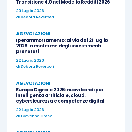
Transizione 4.0 nel Modello Redditi 2026
regolamento a prevedere limiti, modalità e
23 Luglio 2026
tempi del rimborso.
di
Debora Reverberi
È importante evidenziare che
Legacoop
ha
AGEVOLAZIONI
Iperammortamento: al via dal 21 luglio
diramato un’apposita circolare contenente
2026 la conferma degli investimenti
istruzioni
operative sull’applicazione delle nuove
prenotati
disposizioni:
22 Luglio 2026
di
Debora Reverberi
la prima indicazione riguarda una
AGEVOLAZIONI
fattispecie frequente nella
operatività
Europa Digitale 2026: nuovi bandi per
delle cooperative: il pagamento di
intelligenza artificiale, cloud,
cybersicurezza e competenze digitali
prestazioni rese dalla cooperativa ai soci
22 Luglio 2026
con utilizzo del
saldo creditorio
del
di
Giovanna Greco
prestito sociale; l’associazione chiarisce
che la compensazione debiti–crediti, non