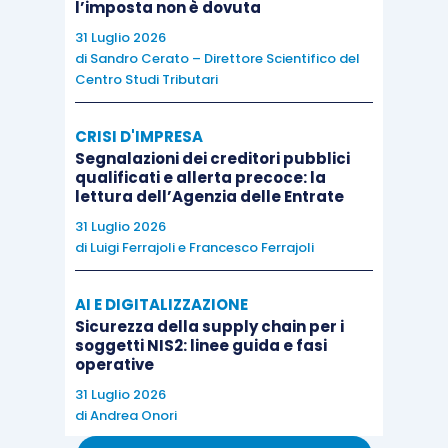
l’imposta non è dovuta
capitalizzazione degli interessi, venisse
31 Luglio 2026
superato il limite massimo individuale di
di
Sandro Cerato – Direttore Scientifico del
finanziamento in capo al singolo socio,
Centro Studi Tributari
potranno essere pagati gli interessi
senza rispettare il preavviso di almeno
CRISI D'IMPRESA
Segnalazioni dei creditori pubblici
24 ore
, in quanto nella fattispecie il
qualificati e allerta precoce: la
pagamento serve a ripristinare le
lettura dell’Agenzia delle Entrate
condizioni di legge.
31 Luglio 2026
di
Luigi Ferrajoli
e
Francesco Ferrajoli
AI E DIGITALIZZAZIONE
Sicurezza della supply chain per i
soggetti NIS2: linee guida e fasi
operative
31 Luglio 2026
di
Andrea Onori