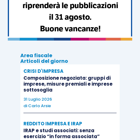
comunicare la sua intenzione di ritirare il
prestito (o una parte del prestito), non
disponendo in merito l’autorità di
vigilanza, si ritiene che si possa utilizzare
qualsiasi forma
(email, sms, telefono,
finanche verbalmente) purché sia
Area fiscale
Articoli del giorno
possibile provare il rispetto del preavviso
CRISI D'IMPRESA
di 24 ore, il quale, dal momento che la
Composizione negoziata: gruppi di
dichiarazione ha natura recettizia, decorre
imprese, misure premiali e imprese
sottosoglia
dal momento in cui la richiesta perviene
31 Luglio 2026
alla cooperativa. Sarebbe opportuno che
di
Carlo Arsie
la cooperativa adotti forme di
registrazione in grado di
tracciare
le
REDDITO IMPRESA E IRAP
richieste ricevute;
IRAP e studi associati: senza
infine, nell’ipotesi in cui, per effetto della
esercizio “in forma associata”