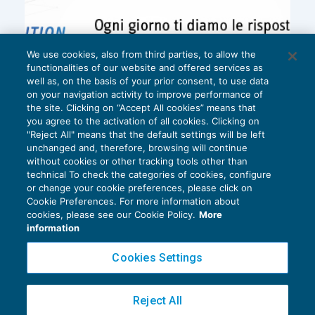
We use cookies, also from third parties, to allow the
functionalities of our website and offered services as
well as, on the basis of your prior consent, to use data
on your navigation activity to improve performance of
the site. Clicking on “Accept All cookies” means that
you agree to the activation of all cookies. Clicking on
"Reject All" means that the default settings will be left
unchanged and, therefore, browsing will continue
without cookies or other tracking tools other than
technical To check the categories of cookies, configure
or change your cookie preferences, please click on
Cookie Preferences. For more information about
Privacy Policy
cookies, please see our Cookie Policy.
More
Cookie Policy
information
Euroconference NEWS è una testata registrata al Tribunale di Milano Reg. n. 8556/2026
Cookies Settings
Direttore responsabile Sandro Cerato
Copyright 2016 ©
Gruppo Euroconference S.p.A.
v2.32.4
Reject All
Piazza Luigi Einaudi, 10N01 - 20124 Milano - info@ecnews.it