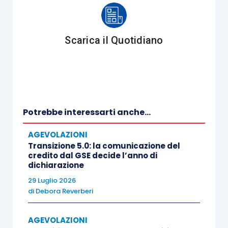
momento della richiesta.
Conseguentemente, deve essere
esclusivamente previsto che il rimborso
Scarica il Quotidiano
sia effettuato con un preavviso di almeno
24 ore. Opportuno inoltre inserire ulteriori
regole volte a disciplinare le modalità con
cui il socio può richiedere il rimborso e i
termini entro i quali effettuare (ritirare) il
Potrebbe interessarti anche...
rimborso stesso: tali regole possono
AGEVOLAZIONI
essere contenute nel regolamento, ma
Transizione 5.0: la comunicazione del
appare preferibile inserirle in un
credito dal GSE decide l’anno di
dichiarazione
provvedimento autonomo da portare più
29 Luglio 2026
facilmente a conoscenza dei soci.
di
Debora Reverberi
Tuttavia, qualora l’ammontare della
raccolta di prestito sociale superi tre
AGEVOLAZIONI
volte il patrimonio, potrà essere solo il