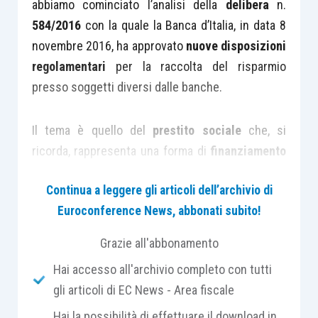
abbiamo cominciato l’analisi della
delibera
n.
584/2016
con la quale la Banca d’Italia, in data 8
novembre 2016, ha approvato
nuove disposizioni
regolamentari
per la raccolta del risparmio
presso soggetti diversi dalle banche.
Il tema è quello del
prestito sociale
che, si
ricorda, rappresenta una forma di
finanziamento
tipica delle
società cooperative
e dei loro
Continua a leggere gli articoli dell’archivio di
consorzi.
Euroconference News, abbonati subito!
Attraverso il prestito sociale i soci,
persone
Grazie all'abbonamento
fisiche
, apportano a titolo di finanziamento dei
Hai accesso all'archivio completo con tutti
capitali rimborsabili, solitamente a medio e lungo
gli articoli di EC News - Area fiscale
termine, a fronte della corresponsione di
Hai la possibilità di effettuare il download in
interessi.