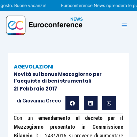
Vai
to. Buone vacanze!
Euroconference News riprenderà le pubblic
al
contenuto
AGEVOLAZIONI
Novità sul bonus Mezzogiorno per
l’acquisto di beni strumentali
21 Febbraio 2017
di
Giovanna Greco
Con un
emendamento al decreto per il
Mezzogiorno presentato in Commissione
Bilancio,
D.L. 243/2016, si prevede di aumentare