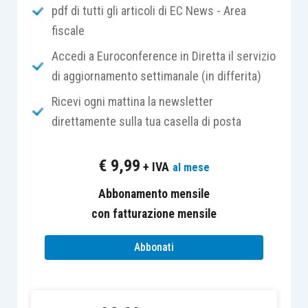
pdf di tutti gli articoli di EC News - Area
delle Entrate (
provvedimento AdE del 24 marzo
fiscale
2016
).
Accedi a Euroconference in Diretta il servizio
Il decreto legge Sud
amplia le aliquote applicate
di aggiornamento settimanale (in differita)
al credito d’imposta per i beni strumentali
,
Ricevi ogni mattina la newsletter
nonché i
criteri di accesso
. La misura del
bonus
,
direttamente sulla tua casella di posta
destinata a strutture produttive è differenziata in
base alle dimensioni aziendali. Infatti, in seguito
€
9,99
+ IVA
al mese
all’emendamento, il credito d’imposta per le
strutture produttive ubicate in Basilicata,
Abbonamento mensile
Calabria, Campania, Puglia, Sicilia e Sardegna
con fatturazione mensile
passerà
per le
grandi aziende dall’attuale 10%
Abbonati
al 25%, per le medie dal 15% al 35% e per le
piccole dal 20% al 45%.