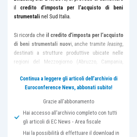
il
credito d’imposta per l’acquisto di beni
strumentali
nel Sud Italia.
Si ricorda che
il credito d’imposta per l’acquisto
di beni strumentali nuov
i, anche tramite
leasing
,
destinati a strutture produttive ubicate nelle
regioni del Mezzogiorno (Abruzzo, Campania,
Puglia, Basilicata, Calabria, Sicilia, Molise e
Continua a leggere gli articoli dell’archivio di
Sardegna), è stato istituito dalla
legge di
Euroconference News, abbonati subito!
Stabilità 2016
, che lo rende operativo dal 1°
gennaio 2016 e fino al 31 dicembre 2019.
Grazie all'abbonamento
Hai accesso all'archivio completo con tutti
Le imprese che intendono fruire del credito
gli articoli di EC News - Area fiscale
d’imposta devono
presentare una
Hai la possibilità di effettuare il download in
comunicazione in via telematica
all’ Agenzia