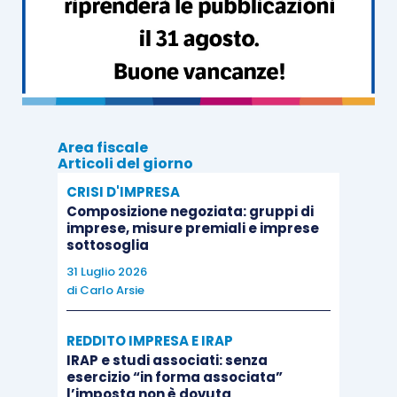
rispetto all’importo rideterminato
dovrà essere
restituito mediante versamento
da eseguire
entro il termine stabilito per il versamento a
saldo dell’imposta sul reddito dovuta per il
periodo d’imposta in cui si verificano le ipotesi
Area fiscale
sopraindicate.
Articoli del giorno
CRISI D'IMPRESA
Composizione negoziata: gruppi di
imprese, misure premiali e imprese
sottosoglia
31 Luglio 2026
di
Carlo Arsie
REDDITO IMPRESA E IRAP
IRAP e studi associati: senza
esercizio “in forma associata”
l’imposta non è dovuta