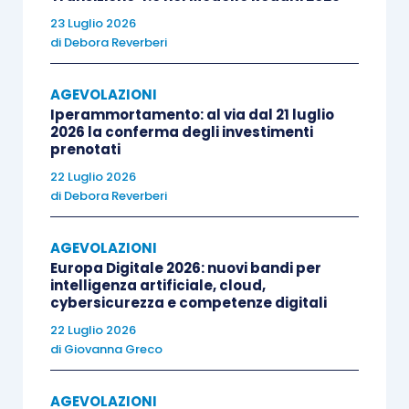
costo sostenuto dal locatore per l’acquisto dei
23 Luglio 2026
beni,
costo che non comprende le spese di
di
Debora Reverberi
manutenzione.
AGEVOLAZIONI
Iperammortamento: al via dal 21 luglio
L’ emendamento prevede poi la
possibilità di
2026 la conferma degli investimenti
cumulo del credito d’imposta con gli aiuti in
prenotati
regime
de minimis
e con altri aiuti di Stato
. Il
22 Luglio 2026
di
Debora Reverberi
cumulo viene concesso entro il limite
dell’intensità o dell’importo di aiuto più elevati
AGEVOLAZIONI
consentiti dalle regole Ue.
Europa Digitale 2026: nuovi bandi per
intelligenza artificiale, cloud,
cybersicurezza e competenze digitali
Infine, se i beni oggetto dell’agevolazione non
22 Luglio 2026
entrano in funzione
entro il secondo periodo
di
Giovanna Greco
d’imposta successivo a quello della loro
acquisizione o ultimazione, il credito d’imposta
AGEVOLAZIONI