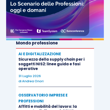
Mondo professione
AI E DIGITALIZZAZIONE
Sicurezza della supply chain per i
soggetti NIS2: linee guida e fasi
operative
31 Luglio 2026
di
Andrea Onori
OSSERVATORIO IMPRESE E
PROFESSIONI
Affitti e mobilità del lavoro: la