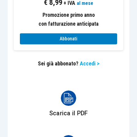
€
8,99
Percentuali minori, invece, sono previste per 86
+ IVA
al mese
località del Molise e dell’Abruzzo (province di
Promozione primo anno
Campobasso, Isernia, L’Aquila, Pescara, Teramo,
con fatturazione anticipata
Chieti):
Abbonati
10% per le grandi;
20% per le medie;
Sei già abbonato?
Accedi >
30% per le piccole.
Un’altra variazione rilevante è
l’ampliamento
della base su cui calcolare l’agevolazione
. Il
bonus
sarà calcolato
non più al netto ma al lordo
degli ammortamenti fiscali
dedotti nel periodo
Scarica il PDF
d’imposta per beni appartenenti alle medesime
categorie di quelli oggetto dell’investimento
(macchinari, impianti e attrezzature),
con