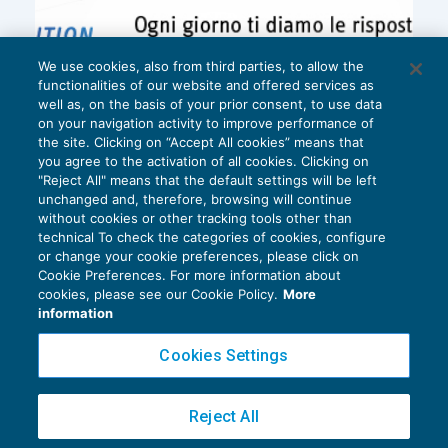
We use cookies, also from third parties, to allow the
functionalities of our website and offered services as
well as, on the basis of your prior consent, to use data
on your navigation activity to improve performance of
the site. Clicking on “Accept All cookies” means that
you agree to the activation of all cookies. Clicking on
"Reject All" means that the default settings will be left
unchanged and, therefore, browsing will continue
without cookies or other tracking tools other than
technical To check the categories of cookies, configure
or change your cookie preferences, please click on
Cookie Preferences. For more information about
Privacy Policy
cookies, please see our Cookie Policy.
More
Cookie Policy
information
Euroconference NEWS è una testata registrata al Tribunale di Milano Reg. n. 8556/2026
Cookies Settings
Direttore responsabile Sandro Cerato
Copyright 2016 ©
Gruppo Euroconference S.p.A.
v2.32.2
Reject All
Piazza Luigi Einaudi, 10N01 - 20124 Milano - info@ecnews.it