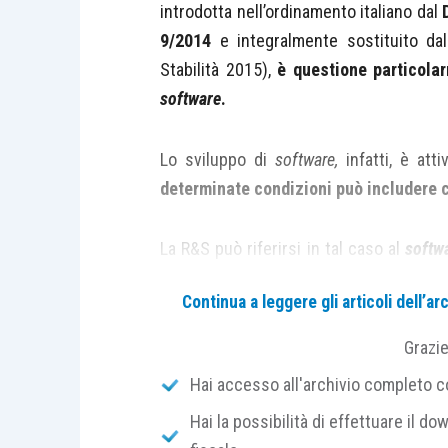
introdotta nell’ordinamento italiano dal
9/2014
e integralmente sostituito dall
Stabilità 2015),
è questione particolar
software
.
Lo sviluppo di
software,
infatti, è att
determinate condizioni può includere 
La R&S può riferirsi in tal caso al
softw
parte integrante di un progetto innov
Continua a leggere gli articoli dell’
processo.
Grazi
In questo primo contributo si affro
Hai accesso all'archivio completo con
rinviando ad un contributo successivo
Hai la possibilità di effettuare il dow
un’innovazione di processo
.