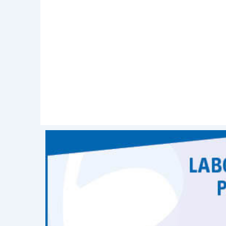
programmazione
Sforzi per
risolvere conflitti
hardw
software
in base a un
process
reingegnerizzazione di un sistema
una rete
Progettazione e realizzazione di
motori di ricerca basati su tecno
originali