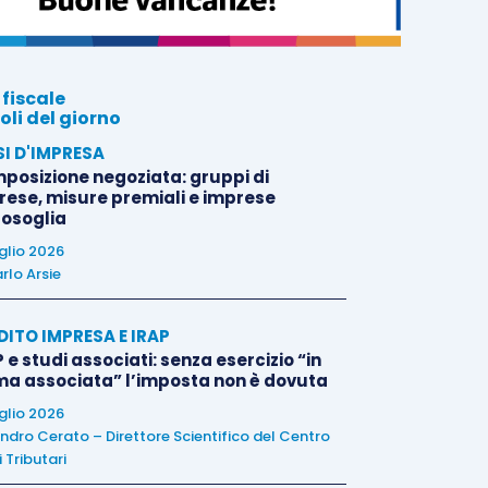
 fiscale
oli del giorno
SI D'IMPRESA
posizione negoziata: gruppi di
rese, misure premiali e imprese
tosoglia
uglio 2026
rlo Arsie
DITO IMPRESA E IRAP
 e studi associati: senza esercizio “in
ma associata” l’imposta non è dovuta
uglio 2026
ndro Cerato – Direttore Scientifico del Centro
 Tributari