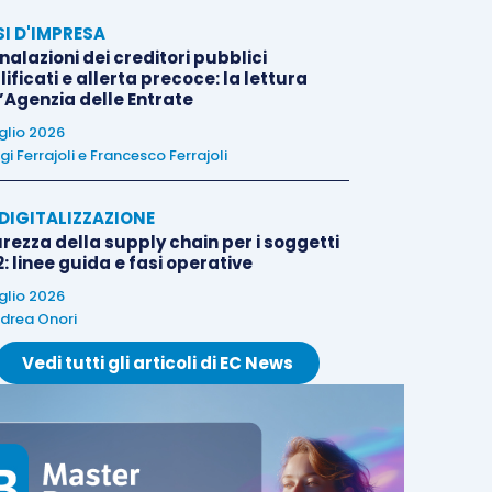
SI D'IMPRESA
alazioni dei creditori pubblici
ificati e allerta precoce: la lettura
l’Agenzia delle Entrate
uglio 2026
igi Ferrajoli
e
Francesco Ferrajoli
E DIGITALIZZAZIONE
rezza della supply chain per i soggetti
: linee guida e fasi operative
uglio 2026
drea Onori
Vedi tutti gli articoli di EC News