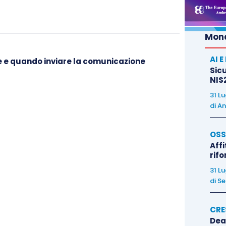
e sistematica;
nzamento scientifico/tecnologico,
che si traduce
scenza,
non essendo sufficiente l’utilizzo di un
Mond
uova applicazione o un nuovo scopo.
AI 
me e quando inviare la comunicazione
Sicu
iassumono
le fattispecie citate dal Manuale di
NIS2
non esaustivo,
di attività di sviluppo
software
31 L
 R&S:
di
An
OSS
ibili
Attività di sviluppo
software
NON
Affi
rif
ammissibili al credito R&S
31 L
di
Se
Aggiornamenti, già liberamente
ivo
o
CRE
disponibili prima dell’inizio dei
Dea
o di