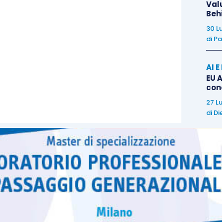
lavori stessi
, relativi a specifici
Val
Beh
sistemi o programmi
30 L
di
Pa
are
o
AI 
o di
Ordinaria manutenzione
del
EU A
con
o di
computer o del
software
27 L
di
Di
Sviluppo di
software
applicativi e
nuovi
sistemi informativi aziendali che
logie
utilizzino
metodi conosciuti e
strumenti
software
esistenti