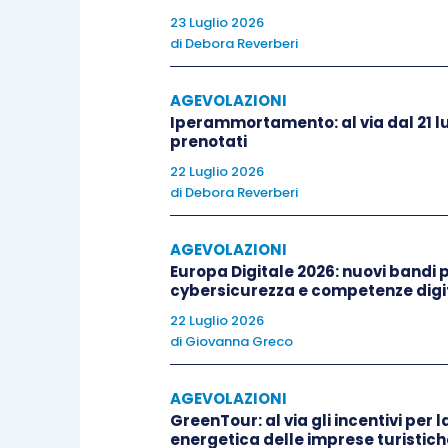
classificazione contenuti nel citato M
23 Luglio 2026
di
Debora Reverberi
criterio di novità;
AGEVOLAZIONI
criterio di creatività;
Iperammortamento: al via dal 21 lu
criterio di incertezza (tecnolog
prenotati
criterio di sistematicità;
22 Luglio 2026
di
Debora Reverberi
criterio di trasferibilità e/o rip
AGEVOLAZIONI
L’applicazione dei criteri del Manuale d
Europa Digitale 2026: nuovi bandi pe
della classificazione nell’ambito del
cybersicurezza e competenze digit
particolare
i seguenti requisiti:
22 Luglio 2026
di
Giovanna Greco
l’esecuzione del
software
deve
tecnologico;
AGEVOLAZIONI
GreenTour: al via gli incentivi per l
lo scopo del progetto de
energetica delle imprese turistich