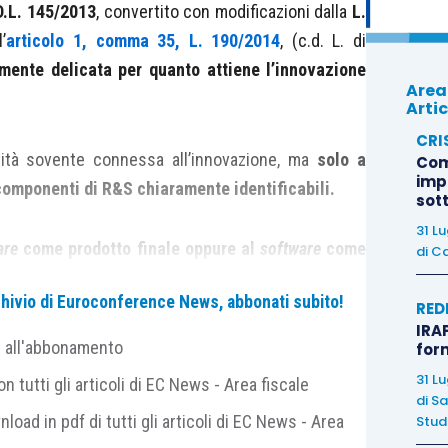
D.L. 145/2013
, convertito con modificazioni dalla
L.
’
articolo 1, comma 35, L. 190/2014
, (c.d. L. di
mente delicata per quanto attiene l’innovazione
Area
Artic
CRI
ività sovente connessa all’innovazione, ma
solo a
Com
imp
componenti di R&S chiaramente identificabili.
sot
31 L
are
come prodotto finale oppure al
software
come
di
Ca
ativo, in termini di innovazione di prodotto o di
archivio di Euroconference News, abbonati subito!
RED
IRAP
e all'abbonamento
for
nterà il tema del
software
come prodotto finale,
31 L
 tutti gli articoli di EC News - Area fiscale
 la disanima del
software
come parte integrante di
di
Sa
nload in pdf di tutti gli articoli di EC News - Area
Studi