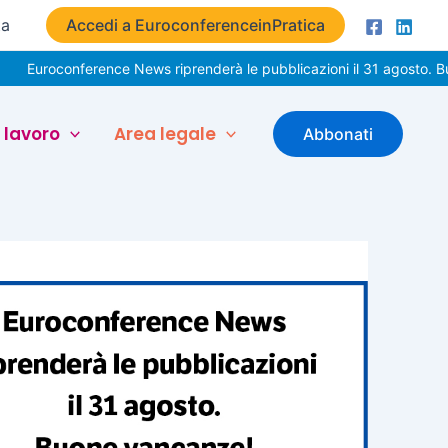
ta
Accedi a EuroconferenceinPratica
onference News riprenderà le pubblicazioni il 31 agosto. Buone vac
 lavoro
Area legale
Abbonati