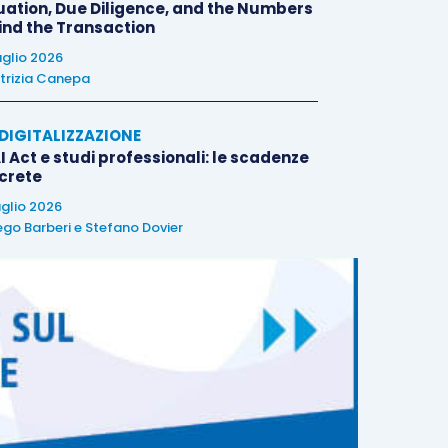
uation, Due Diligence, and the Numbers
ind the Transaction
uglio 2026
trizia Canepa
E DIGITALIZZAZIONE
I Act e studi professionali: le scadenze
crete
uglio 2026
ego Barberi
e
Stefano Dovier