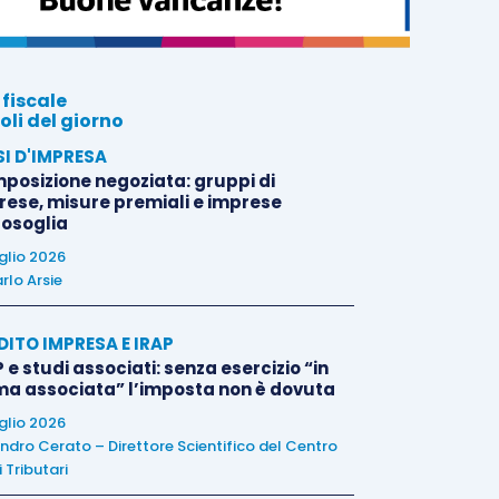
 fiscale
oli del giorno
SI D'IMPRESA
posizione negoziata: gruppi di
rese, misure premiali e imprese
tosoglia
uglio 2026
rlo Arsie
DITO IMPRESA E IRAP
 e studi associati: senza esercizio “in
ma associata” l’imposta non è dovuta
uglio 2026
ndro Cerato – Direttore Scientifico del Centro
 Tributari