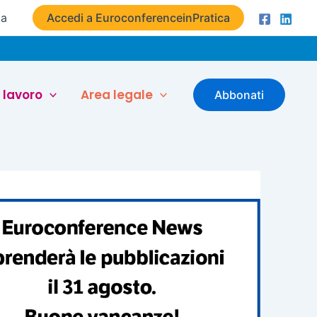
ta
Accedi a EuroconferenceinPratica
 lavoro
Area legale
Abbonati