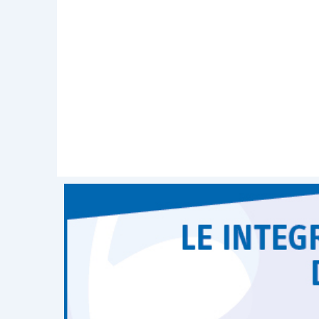
effettivo sostenimento
, anno
percentuale di ripartizione,
fiscalmente a carico dell’altro
detrazione
della spesa mentre 
entrambi i genitori, la detraz
entrambi in egual misura nel lim
La
circolare AdE 20/E/2011
ha chiarit
carico due figli
studenti universitari tit
ciascun genitore può beneficiare della
euro.