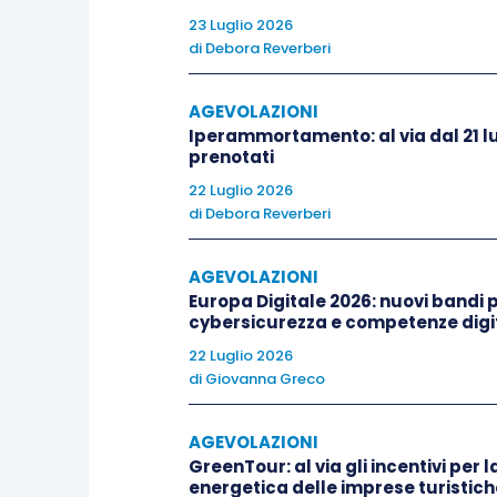
Dal 2019 invece, salvo ulteriori proroghe
23 Luglio 2026
di
Debora Reverberi
pertanto i requisiti per la detrazione 
sexies
dell’articolo 15 Tuir
.
AGEVOLAZIONI
Iperammortamento: al via dal 21 lu
L’Agenzia delle Entrate, nella
circolare
prenotati
distanza necessaria per poter fruire del
22 Luglio 2026
di
Debora Reverberi
distanza chilometrica più breve tra 
l’università
, calcolata in riferiment
AGEVOLAZIONI
esistenti
, ad esempio ferroviaria o str
Europa Digitale 2026: nuovi bandi pe
uno dei suddetti collegamenti risulti 
cybersicurezza e competenze digit
generalità dei casi o 50 km
per gli stud
22 Luglio 2026
di
Giovanna Greco
Invariata invece la misura della detra
AGEVOLAZIONI
può essere superiore ad euro 2.633
; l
GreenTour: al via gli incentivi per l
sostenute per i familiari fiscalmente a c
energetica delle imprese turistich