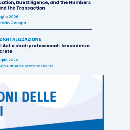
uation, Due Diligence, and the Numbers
ind the Transaction
uglio 2026
trizia Canepa
E DIGITALIZZAZIONE
I Act e studi professionali: le scadenze
crete
uglio 2026
ego Barberi
e
Stefano Dovier