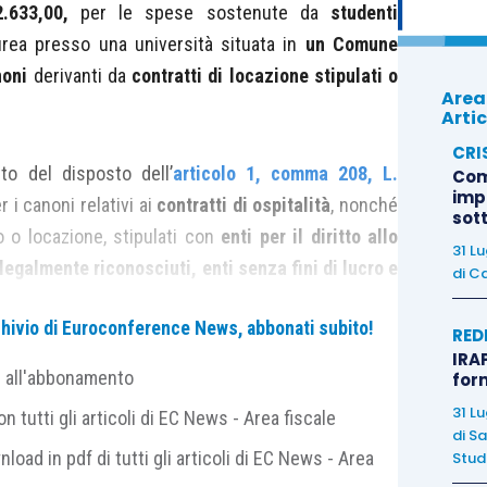
.633,00,
per le spese sostenute da
studenti
urea presso una università situata in
un Comune
noni
derivanti da
contratti di locazione stipulati o
Area
Artic
CRI
to del disposto dell’
articolo 1, comma 208, L.
Com
imp
 i canoni relativi ai
contratti di ospitalità
, nonché
sot
 o locazione, stipulati con
enti per il diritto allo
31 L
 legalmente riconosciuti, enti senza fini di lucro e
di
Ca
 la detrazione in esame è riconosciuta anche ai
archivio di Euroconference News, abbonati subito!
ente, con convitti o con collegi universitari.
RED
IRAP
e all'abbonamento
for
icolo 16 L. 217/2011
ha disposto la detraibilità dei
31 L
 tutti gli articoli di EC News - Area fiscale
 di locazione e di ospitalità stipulati dagli studenti
di
Sa
nload in pdf di tutti gli articoli di EC News - Area
Studi
università estera
, se ubicata nell’Unione Europea o