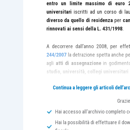
entro un limite massimo di euro 2
universitari
iscritti ad un corso di la
diverso da quello di residenza
per
ca
rinnovati ai sensi della L. 431/1998
.
A decorrere dall’anno 2008, per effet
244/2007
la detrazione spetta anche per
agli
atti di assegnazione
in godimento
studio, università, collegi universitari
cooperative
; quindi, dall’anno 2008,
Continua a leggere gli articoli dell’
contratti stipulati con la casa dello stud
Grazi
Inoltre a decorrere dall’
anno 2012
l’
art
Hai accesso all'archivio completo con
canoni di locazione derivanti da contratti
Hai la possibilità di effettuare il dow
iscritti ad un corso di laurea presso
un’