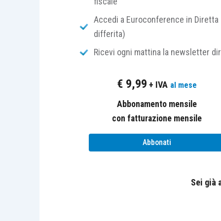
fiscale
in uno degli stati aderenti all’Accordo 
Accedi a Euroconference in Diretta 
Recentemente l’
articolo 20, comma 8
differita)
norma in commento, in merito ai requisit
Ricevi ogni mattina la newsletter di
quello relativo alla
distanza minima
tra
residenza dello studente e la necessit
€
9,99
+ IVA
al mese
diversa da quella dell’università.
Abbonamento mensile
La legge di Bilancio 2018, L. 205/201
con fatturazione mensile
esame:
Abbonati
abrogando l’
articolo 20, comma 
introducendo all’
articolo 15, co
Sei già
In particolare, alla luce della nuova f
sexies
e
i-sexies. 01)
per poter
benef