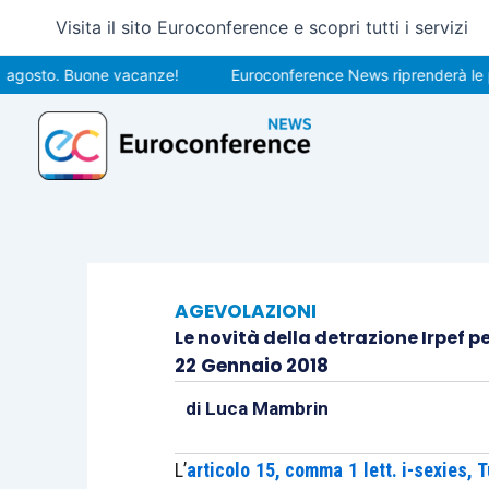
Vai
Visita il sito Euroconference e scopri tutti i servizi
al
contenuto
to. Buone vacanze!
Euroconference News riprenderà le pubblica
AGEVOLAZIONI
Le novità della detrazione Irpef pe
22 Gennaio 2018
di
Luca Mambrin
L’
articolo 15, comma 1 lett. i-sexies, T