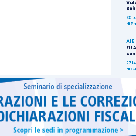
tando sul documento comprovante la spesa la
Val
Beh
 se diversa dal 50%. Se uno dei due
coniugi è
30 L
, quest’ultimo può beneficare
integralmente della
di
Pa
in caso di contratto di locazione stipulato da
ione connessa al pagamento del canone spetta ad
AI 
ite massimo, per ciascun genitore, di euro 1.316,50.
EU A
con
o invece che, in caso di due di
due genitori con a
27 L
di
Di
olari ciascuno di un distinto contratto di locazione,
 detrazione del 19% sull’importo massimo di 2.633