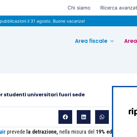
Chi siamo
Ricerca avanza
zioni il 31 agosto. Buone vacanze!
Area fiscale
Area
r studenti universitari fuori sede
uir
prevede
la detrazione,
nella misura del
19% ed