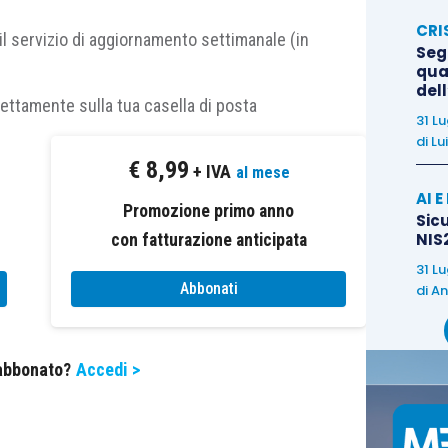
sullo spazio economico europeo.
CRI
il servizio di aggiornamento settimanale (in
Segn
-
bis
, D.L. 148/2017
è intervenuto modificando la
qual
del
i previsti per beneficiare della detrazione, ovvero
rettamente sulla tua casella di posta
31 L
 il comune di ubicazione dell’università e quello di
di
Lu
à che la provincia di residenza dello studente sia
€
8,99
+ IVA
al mese
AI 
Promozione primo anno
Sicu
NIS2
7 è intervenuta nuovamente sulla disposizione in
con fatturazione anticipata
31 L
Abbonati
di
An
8-
bis,
L. 148/2017
;
mma 1, Tuir la nuova lettera i-
sexies
.01
).
 abbonato?
Accedi >
ormulazione della
articolo 15, comma 1, lettera i-
iciare della detrazione, limitatamente agli anni