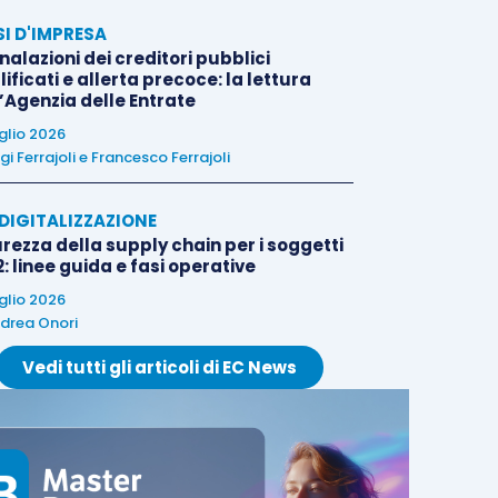
SI D'IMPRESA
alazioni dei creditori pubblici
ificati e allerta precoce: la lettura
l’Agenzia delle Entrate
uglio 2026
igi Ferrajoli
e
Francesco Ferrajoli
E DIGITALIZZAZIONE
rezza della supply chain per i soggetti
: linee guida e fasi operative
uglio 2026
drea Onori
Vedi tutti gli articoli di EC News