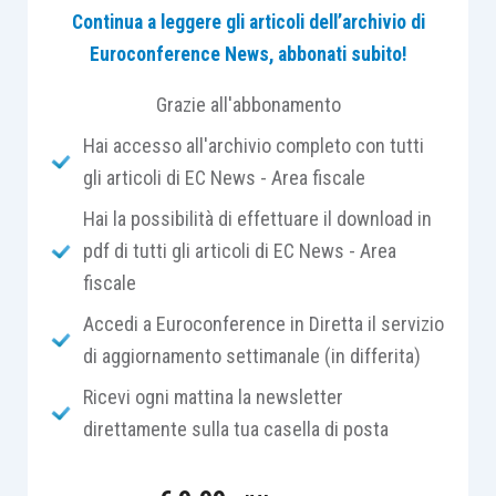
Continua a leggere gli articoli dell’archivio di
Lo stanziamento deve essere recepito con
Euroconference News, abbonati subito!
indubbio favore in quanto, se è vero che il settore
primario
non ha mai effettivamente subito il
Grazie all'abbonamento
lockdown
per quanto concerne la propria attività,
Hai accesso all'archivio completo con tutti
è restato comunque inciso dalle
limitazioni
gli articoli di EC News - Area fiscale
imposte dall’emergenza Covid-19
, in quanto
Hai la possibilità di effettuare il download in
determinati clienti finali
del produttore agricolo
pdf di tutti gli articoli di EC News - Area
hanno
sospeso l’attività
(si pensi ad esempio
fiscale
alla
ristorazione
). A questo di deve aggiungere
un’ulteriore particolarità consistente nella
Accedi a Euroconference in Diretta il servizio
circostanza che, se in determinati
settori
di aggiornamento settimanale (in differita)
agroalimentari si è potuta registrare, nel
Ricevi ogni mattina la newsletter
periodo di contingentamento, un’impennata dei
direttamente sulla tua casella di posta
prezzi
, altrettanto non si è avuto nella fase di
prima cessione da parte del produttore
.