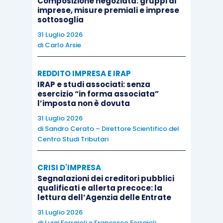
Composizione negoziata: gruppi di
imprese, misure premiali e imprese
sottosoglia
Nello specifico, le
imprese agricole
ex
articolo
31 Luglio 2026
2135 cod. civ.
, in
forma singola o associata
,
di
Carlo Arsie
potranno
rinegoziare i mutui e gli altri
finanziamenti
concessi dalle banche e dagli altri
REDDITO IMPRESA E IRAP
IRAP e studi associati: senza
soggetti autorizzati all’esercizio del credito,
in
esercizio “in forma associata”
essere al 1° marzo 2020
, anche perfezionati
l’imposta non è dovuta
tramite il
rilascio di cambiali agrarie
.
31 Luglio 2026
di
Sandro Cerato – Direttore Scientifico del
Centro Studi Tributari
La rinegoziazione deve prevedere
condizioni
migliorative
incidendo sul piano di
CRISI D'IMPRESA
ammortamento e sulla misura del tasso di
Segnalazioni dei creditori pubblici
qualificati e allerta precoce: la
interesse.
lettura dell’Agenzia delle Entrate
31 Luglio 2026
Tali operazioni, inoltre, sono
esenti da ogni
di
Luigi Ferrajoli
e
Francesco Ferrajoli