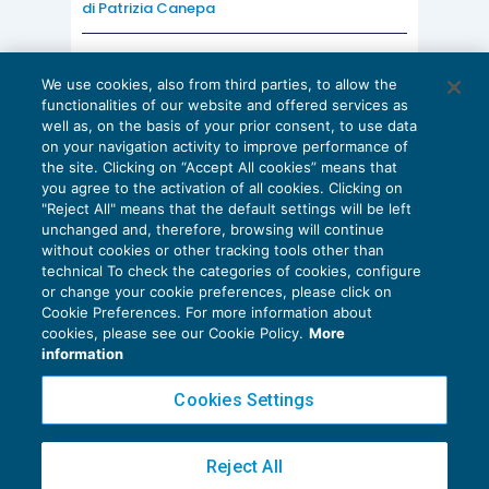
di
Patrizia Canepa
AI E DIGITALIZZAZIONE
We use cookies, also from third parties, to allow the
EU AI Act e studi professionali: le
functionalities of our website and offered services as
scadenze concrete
well as, on the basis of your prior consent, to use data
on your navigation activity to improve performance of
27 Luglio 2026
the site. Clicking on “Accept All cookies” means that
di
Diego Barberi
e
Stefano Dovier
you agree to the activation of all cookies. Clicking on
"Reject All" means that the default settings will be left
unchanged and, therefore, browsing will continue
without cookies or other tracking tools other than
technical To check the categories of cookies, configure
or change your cookie preferences, please click on
Cookie Preferences. For more information about
Privacy Policy
cookies, please see our Cookie Policy.
More
Cookie Policy
information
Euroconference NEWS è una testata registrata al Tribunale di Milano Reg. n. 8556/2026
Cookies Settings
Direttore responsabile Sandro Cerato
Copyright 2016 ©
Gruppo Euroconference S.p.A.
v2.32.4
Reject All
Piazza Luigi Einaudi, 10N01 - 20124 Milano - info@ecnews.it