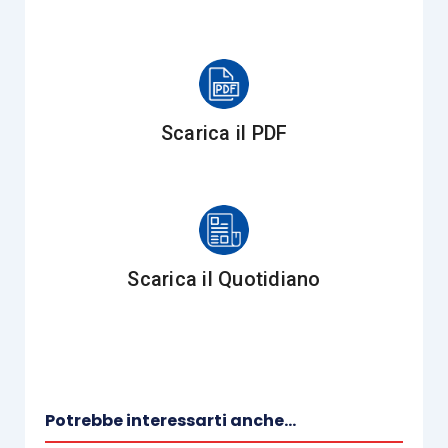
delle vendemmie con resa massima e minima,
che risultano dalle dichiarazioni vendemmiali
presentate ai sensi del
D.M. 7701/2019
.
Anche in questo caso bisognerà attendere, per
Scarica il PDF
comprendere appieno procedure attuative,
priorità di intervento e soprattutto criteri di
erogazione del contributo, un
decreto Mipaaf
,
entro 30 giorni decorrenti dal 19 maggio 2020.
Scarica il Quotidiano
Sempre con riferimento al settore vitivinicolo,
l’
articolo 224
, con il
comma 3
, interviene
apportando alcune
modifiche
alla
L. 238/2016
(Testo unico della vite e del vino).
Potrebbe interessarti anche...
Integrando l’
articolo 8
, con il
nuovo comma 10bis