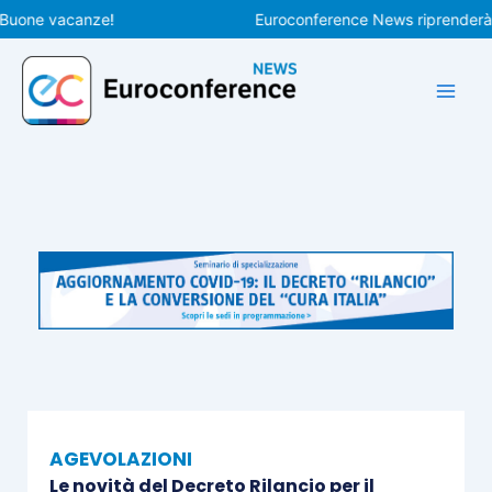
Vai
one vacanze!
Euroconference News riprenderà le pu
al
contenuto
AGEVOLAZIONI
Le novità del Decreto Rilancio per il