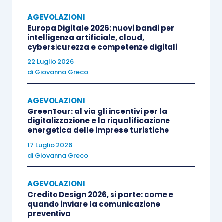
Molto importante è quanto previsto al
comma 1
AGEVOLAZIONI
dell’
articolo 224
con cui viene reso strutturale
Europa Digitale 2026: nuovi bandi per
l’incremento
dell’anticipazione
dei contributi
intelligenza artificiale, cloud,
cybersicurezza e competenze digitali
Pac,
che sale dal 50% al
70%,
nonché chiarito
22 Luglio 2026
che l’anticipazione si applica anche quando il
di
Giovanna Greco
contribuente non sia riuscito a presentare
nell’anno 2020 la domanda,
calcolando
AGEVOLAZIONI
l’ammontare dell’anticipo sul
portafoglio titoli
GreenTour: al via gli incentivi per la
digitalizzazione e la riqualificazione
2019
.
energetica delle imprese turistiche
17 Luglio 2026
Il successivo
comma 2
interviene sul recente
di
Giovanna Greco
articolo 78 D.L. 18/2020
(il cd. Decreto Cura
Italia), delegando l’Istat, nel termine di 90 giorni, a
AGEVOLAZIONI
Credito Design 2026, si parte: come e
individuare una specifica classificazione
quando inviare la comunicazione
merceologica delle attività di
coltivazione
preventiva