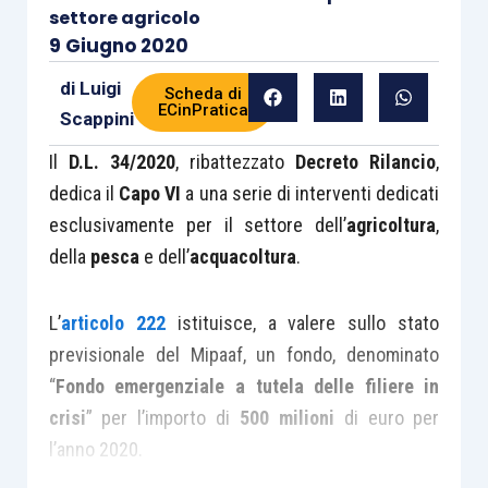
settore agricolo
9 Giugno 2020
di
Luigi
Scheda di
ECinPratica
Scappini
Il
D.L. 34/2020
, ribattezzato
Decreto Rilancio
,
dedica il
Capo VI
a una serie di interventi dedicati
esclusivamente per il settore dell’
agricoltura
,
della
pesca
e dell’
acquacoltura
.
L’
articolo 222
istituisce, a valere sullo stato
previsionale del Mipaaf, un fondo, denominato
“
Fondo emergenziale a tutela delle filiere in
crisi
” per l’importo di
500 milioni
di euro per
l’anno 2020.