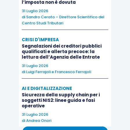
l’imposta non è dovuta
31 Luglio 2026
Per il riconoscimento delle ricordate
di
Sandro Cerato – Direttore Scientifico del
agevolazioni
, le
imprese
beneficiarie
:
Centro Studi Tributari
devono
mantenere
la loro attività nell’area
CRISI D'IMPRESA
Segnalazioni dei creditori pubblici
ZES
per almeno sette anni
dopo il
qualificati e allerta precoce: la
completamento dell’
investimento
lettura dell’Agenzia delle Entrate
oggetto delle agevolazioni, pena la revoca
31 Luglio 2026
di
Luigi Ferrajoli
e
Francesco Ferrajoli
dei benefici concessi e goduti
non
devono essere in stato di
AI E DIGITALIZZAZIONE
liquidazione
o di
scioglimento
.
Sicurezza della supply chain per i
soggetti NIS2: linee guida e fasi
operative
Con specifico riferimento al
credito d’imposta
, si
ricorda che le
modalità
di
presentazione
della
31 Luglio 2026
di
Andrea Onori
comunicazione
per la relativa fruizione sono