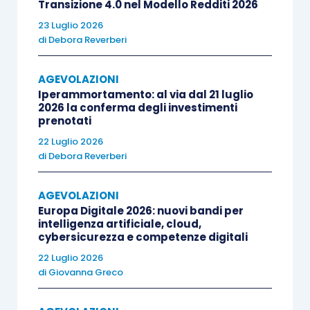
Transizione 4.0 nel Modello Redditi 2026
l’
Agenzia per la coesione territoriale
23 Luglio 2026
assicura, con cadenza almeno
di
Debora Reverberi
semestrale, il
monitoraggio
degli
interventi
e degli
incentivi
AGEVOLAZIONI
Iperammortamento: al via dal 21 luglio
2026 la conferma degli investimenti
L’
articolo 5 D.L. 91/2017
prevede che le
nuove
prenotati
imprese
e quelle
già esistenti
, che avviano un
22 Luglio 2026
programma di
attività economiche
di
Debora Reverberi
imprenditoriali
o di
investimenti
di natura
AGEVOLAZIONI
incrementale
nella
ZES
, possono usufruire di
Europa Digitale 2026: nuovi bandi per
specifiche
semplificazioni amministrative
intelligenza artificiale, cloud,
nonché di
benefici fiscali
.
cybersicurezza e competenze digitali
22 Luglio 2026
di
Giovanna Greco
Tra le agevolazioni espressamente previste si
ricordano: