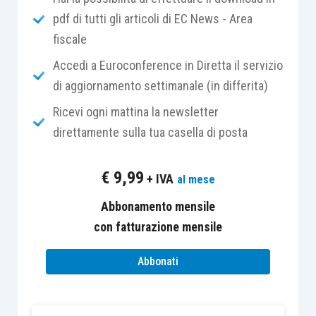
pdf di tutti gli articoli di EC News - Area
essere presentate dalle
Regioni meno
fiscale
sviluppate
e in
transizione
, come individuate
dalla normativa europea, ammissibili alle deroghe
Accedi a Euroconference in Diretta il servizio
previste dall’
articolo 107
,
TFUE
.
di aggiornamento settimanale (in differita)
Ricevi ogni mattina la newsletter
Le
modalità
per l’
istituzione
di una
ZES
, la sua
direttamente sulla tua casella di posta
durata
, i
criteri generali
per l’
identificazione
e la
delimitazione
dell’
area
, nonché le regole per
€
9,99
+ IVA
al mese
l’
accesso
delle imprese e il
coordinamento
generale
degli obiettivi di sviluppo, sono stati
Abbonamento mensile
definiti con il
DPCM 25 gennaio 2018, n. 12
.
con fatturazione mensile
Abbonati
Quest’ultimo stabilisce, tra l’altro, che:
il
nesso economico-funzionale
tra
aree