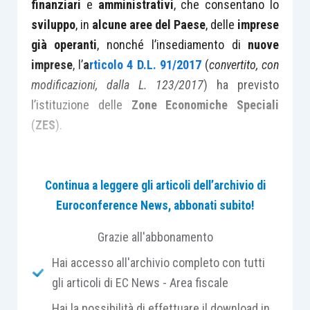
finanziari
e
amministrativi
, che consentano lo
sviluppo
, in
alcune aree del Paese
, delle
imprese
già operanti
, nonché l’insediamento di
nuove
imprese
, l’
a
rticolo 4 D.L. 91/2017
(
convertito, con
modificazioni, dalla L. 123/2017
) ha previsto
l’istituzione delle
Zone Economiche Speciali
(
ZES
).
Per
ZES
si intende una “
zona geograficamente
Continua a leggere gli articoli dell’archivio di
delimitata e chiaramente identificata
”, costituita
Euroconference News, abbonati subito!
anche da
aree non territorialmente adiacenti
,
purché caratterizzate dalla sussistenza di un
Grazie all'abbonamento
nesso economico-funzionale
, all’interno della
Hai accesso all'archivio completo con tutti
quale è compresa
almeno
un’area portuale
.
gli articoli di EC News - Area fiscale
Hai la possibilità di effettuare il download in
Le
proposte
di
istituzione
di una
ZES
possono