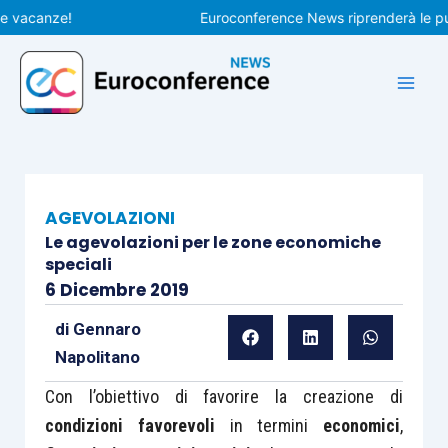
Vai
canze!
Euroconference News riprenderà le pubblic
al
contenuto
AGEVOLAZIONI
Le agevolazioni per le zone economiche
speciali
6 Dicembre 2019
di
Gennaro
Napolitano
Con l’obiettivo di favorire la creazione di
condizioni favorevoli
in termini
economici
,