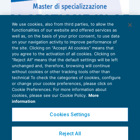
We use cookies, also from third parties, to allow the
functionalities of our website and offered services as
well as, on the basis of your prior consent, to use data
on your navigation activity to improve performance of
the site. Clicking on “Accept All cookies” means that
you agree to the activation of all cookies. Clicking on
"Reject All" means that the default settings will be left
unchanged and, therefore, browsing will continue
without cookies or other tracking tools other than
technical To check the categories of cookies, configure
or change your cookie preferences, please click on
Cookie Preferences. For more information about
Privacy Policy
cookies, please see our Cookie Policy.
More
Cookie Policy
information
Euroconference NEWS è una testata registrata al Tribunale di Milano Reg. n. 8556/2026
Cookies Settings
Direttore responsabile Sandro Cerato
Copyright 2016 ©
Gruppo Euroconference S.p.A.
v2.32.4
Reject All
Piazza Luigi Einaudi, 10N01 - 20124 Milano - info@ecnews.it