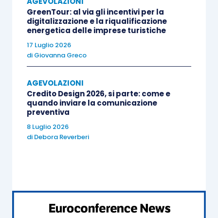
AGEVOLAZIONI
GreenTour: al via gli incentivi per la
digitalizzazione e la riqualificazione
la
riduzione di un terzo
di numerosi
energetica delle imprese turistiche
termini
per lo svolgimento di
determinati
17 Luglio 2026
procedimenti amministrativi
(tra gli altri,
di
Giovanna Greco
i termini di cui agli
articoli 2
e
19 della L.
241/1990
e quelli previsti dal
D.Lgs.
AGEVOLAZIONI
152/2006
in materia di valutazione
Credito Design 2026, si parte: come e
quando inviare la comunicazione
d’impatto ambientale, valutazione
preventiva
ambientale strategica e autorizzazione
8 Luglio 2026
integrata ambientale),
di
Debora Reverberi
la possibilità di istituire all’interno delle
ZES
zone franche doganali intercluse,
il ricorso al modulo della
conferenza dei
servizi
ex
articolo 14-
bis
241/1990
, in
caso di
autorizzazioni
,
licenze
,