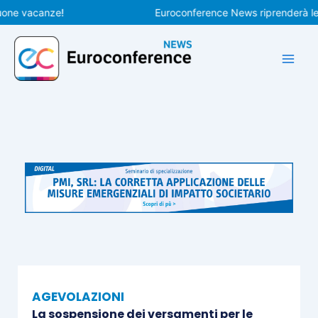
Vai
e vacanze!
Euroconference News riprenderà le pubb
al
contenuto
AGEVOLAZIONI
La sospensione dei versamenti per le