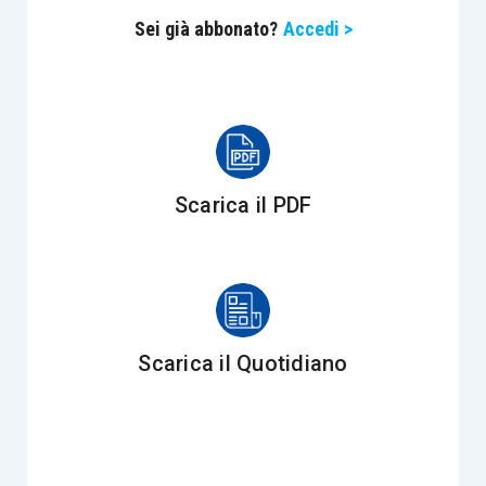
meccanismo
di calcolo del requisito richiesto
Sei già abbonato?
Accedi >
dalla norma, della
riduzione del fatturato e dei
corrispettivi di almeno il 33%
nei mesi di
marzo
e aprile 2020
rispetto agli stessi mesi del 2019.
Le regole diramate, possono essere così
riassunte:
Scarica il PDF
occorre fare
confronti separati
: marzo su
marzo, aprile su aprile;
l’esito del confronto, se soddisfa la norma
per ciascun mese, dà diritto alla
Scarica il Quotidiano
sospensiva per il
mese successivo
: ad
esempio, se è verificata la riduzione del
fatturato di marzo 2020 rispetto a marzo
2019, si può beneficiare della