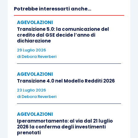
sospensione per aprile.
Autonoma
Potrebbe interessarti anche...
verifica va fatta per il mese successivo
AGEVOLAZIONI
confrontando i fatturati di aprile;
Transizione 5.0: la comunicazione del
ai fini del
conteggio
, occorre
considerare
credito dal GSE decide l’anno di
dichiarazione
tutte
le
operazioni
effettuate nei
mesi
di
29 Luglio 2026
riferimento
assumendo la
data di
di
Debora Reverberi
effettuazione dell’operazione
: per le
fatture immediate, essa coincide con la
AGEVOLAZIONI
data della fattura. Per le fatture differite,
Transizione 4.0 nel Modello Redditi 2026
si assume la data del documento di
23 Luglio 2026
consegna: ad esempio, le consegne di
di
Debora Reverberi
febbraio fatturate il 15 marzo, vanno
AGEVOLAZIONI
escluse dal calcolo mentre vanno incluse
Iperammortamento: al via dal 21 luglio
le consegne di marzo ancorché fatturate
2026 la conferma degli investimenti
il 15 aprile);
prenotati