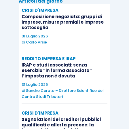
Articoli del giorno
esercitano
attività di agriturismo
, rientrano
CRISI D'IMPRESA
generalmente
nella precedente
sospensiva
Composizione negoziata: gruppi di
imprese, misure premiali e imprese
prevista dall’
articolo 8
del Decreto “
Cura Italia
”
sottosoglia
(D.L. 18/2020, i cui effetti vengono fatti salvi dal
31 Luglio 2026
nuovo decreto) che si
estende
fino a tutto il
30
di
Carlo Arsie
aprile 2020
. In buona sostanza, queste imprese
potranno
prescindere dai conteggi
sopra
REDDITO IMPRESA E IRAP
IRAP e studi associati: senza
descritti e sospendere i versamenti in scadenza
esercizio “in forma associata”
il
16 aprile
, mentre, per accedere al medesimo
l’imposta non è dovuta
beneficio in maggio, dovranno verificare la
31 Luglio 2026
di
Sandro Cerato – Direttore Scientifico del
riduzione di fatturato nella misura stabilita dalla
Centro Studi Tributari
legge,
confrontando i fatturati di aprile 2019 e
aprile 2020
.
CRISI D'IMPRESA
Segnalazioni dei creditori pubblici
qualificati e allerta precoce: la
Occorre ricordare che in presenza di