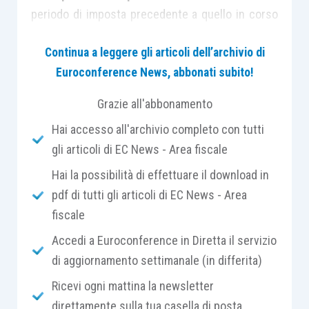
periodo di imposta precedente a quello in corso
alla data di entrata in vigore,
sono sospesi
i
Continua a leggere gli articoli dell’archivio di
versamenti
in autoliquidazione in scadenza nel
Euroconference News, abbonati subito!
mese di aprile 2020 e nel mese di maggio 2020,
relativi alle
ritenute alla fonte sui redditi di
Grazie all'abbonamento
lavoro dipendente e assimilato
, alle trattenute
Hai accesso all'archivio completo con tutti
relative all’
addizionale regionale e comunale
e
gli articoli di EC News - Area fiscale
all’
Iva
. La sospensione si applica anche con
riferimento ai
contributi previdenziali e
Hai la possibilità di effettuare il download in
assistenziali
e ai
premi per l’assicurazione
pdf di tutti gli articoli di EC News - Area
obbligatoria
.
fiscale
Accedi a Euroconference in Diretta il servizio
Sulle prime
, la norma era parsa di
dubbia
di aggiornamento settimanale (in differita)
applicabilità
per le
imprese agricole
.
Ricevi ogni mattina la newsletter
direttamente sulla tua casella di posta