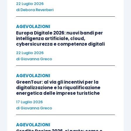
per i corrispettivi si assume la data del
22 Luglio 2026
di
Debora Reverberi
giorno
. Qualora l’impresa abbia
sia
corrispettivi che fatture
, il confronto
AGEVOLAZIONI
deve essere eseguito sulla
somma dei
Europa Digitale 2026: nuovi bandi per
due elementi
.
intelligenza artificiale, cloud,
cybersicurezza e competenze digitali
Alla luce di tali chiarimenti, ipotizzando
22 Luglio 2026
di
Giovanna Greco
un’impresa agricola che eserciti attività agricola
di coltivazione e
agriturismo
, per
verificare
se ad
AGEVOLAZIONI
aprile potrà beneficiare della sospensione dei
GreenTour: al via gli incentivi per la
versamenti
ex
articolo 18 D.L. 23/2020
,
dovrà
:
digitalizzazione e la riqualificazione
energetica delle imprese turistiche
17 Luglio 2026
a)
confrontare
le
fatture
relative alle operazioni
di
Giovanna Greco
effettuate a
marzo 2020
con quelle relative alle
operazioni effettuate a
marzo 2019
;
AGEVOLAZIONI