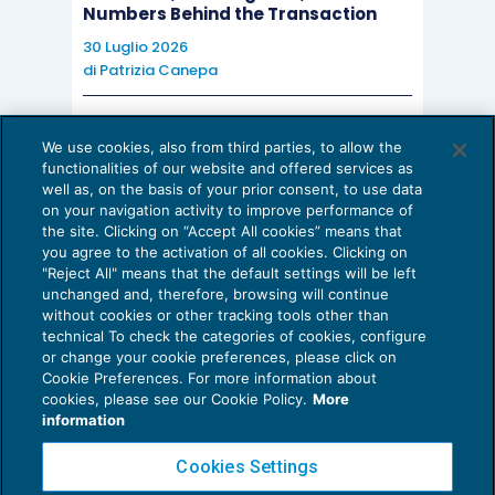
comma 4-bis, D.L. 193/2016
.
Numbers Behind the Transaction
30 Luglio 2026
Infine, il
comma 5
dell’
articolo 18
D.L. 23/2020
,
di
Patrizia Canepa
sospende
i
versamenti
delle
ritenute
alla
fonte
sui
redditi di lavoro dipendente e/o assimilati
di
AI E DIGITALIZZAZIONE
We use cookies, also from third parties, to allow the
EU AI Act e studi professionali: le
cui agli articoli 23 e 24, D.P.R. 600/1973, delle
functionalities of our website and offered services as
scadenze concrete
well as, on the basis of your prior consent, to use data
trattenute
relative alle
addizionali regionali e
on your navigation activity to improve performance of
27 Luglio 2026
comunali
, richiamati dalle lettere a) dei commi 1
the site. Clicking on “Accept All cookies” means that
di
Diego Barberi
e
Stefano Dovier
you agree to the activation of all cookies. Clicking on
e 3 dell’articolo 18 per gli enti non commerciali di
"Reject All" means that the default settings will be left
cui all’articolo 73, comma 1, lettera c), Tuir,
unchanged and, therefore, browsing will continue
without cookies or other tracking tools other than
compresi gli
enti del terzo settore e gli enti
technical To check the categories of cookies, configure
religiosi civilmente riconosciuti
, che svolgono
or change your cookie preferences, please click on
Cookie Preferences. For more information about
Privacy Policy
attività istituzionale di interesse generale non in
cookies, please see our Cookie Policy.
More
Cookie Policy
regime d’impresa.
information
Euroconference NEWS è una testata registrata al Tribunale di Milano Reg. n. 8556/2026
Cookies Settings
Questa
norma
è
applicabile
anche alle
Direttore responsabile Sandro Cerato