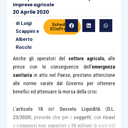
imprese agricole
20 Aprile 2020
di
Luigi
Scheda di
ECinPratica
Scappini
e
Alberto
Rocchi
Anche gli operatori del
settore agricolo
, alle
prese con le conseguenze dell’
emergenza
sanitaria
in atto nel Paese, prestano attenzione
alle norme varate dal Governo per ottenere
benefici ed attenuare la morsa della crisi.
L’
articolo 18
del
Decreto Liquidità
(
D.L.
23/2020
), prevede che per i
soggetti
, con
ricavi
o
compensi
non
superiori
a
50 milioni
di euro nel