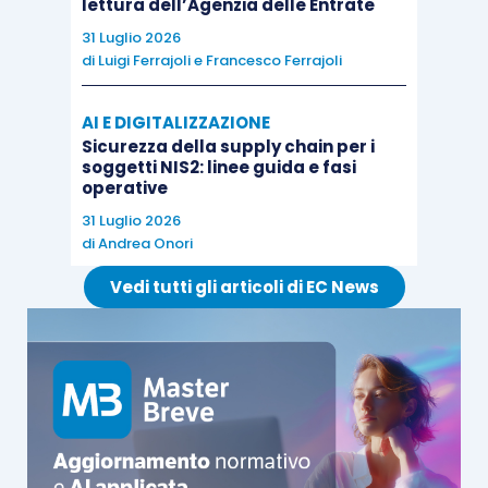
lettura dell’Agenzia delle Entrate
conferimenti a cooperative agricole
da parte di
31 Luglio 2026
soggetti
in
regime
speciale
, l’
articolo 34, comma
di
Luigi Ferrajoli
e
Francesco Ferrajoli
7, D.P.R. 633/1972
, prevede il
differimento
del
momento di
effettuazione
dell’operazione
AI E DIGITALIZZAZIONE
all’atto
del
versamento
del
prezzo
ai produttori
Sicurezza della supply chain per i
soggetti NIS2: linee guida e fasi
agricoli soci.
operative
31 Luglio 2026
L’obbligo di
emissione
della fattura
può
essere
di
Andrea Onori
adempiuto
dalla
cooperativa
per conto dei
Vedi tutti gli articoli di EC News
produttori agricoli conferenti, anche nel caso in
cui questi abbiano optato per l’applicazione
dell’imposta nei modi ordinari.
Nel caso di imprese agricole titolari di
impianti
fotovoltaici
si dovrà
considerare
anche il