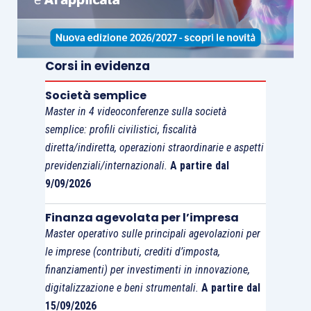
fatturato
derivante dalla
vendita di energia
,
escludendo la componente incentivo.
Corsi in evidenza
Importante per le imprese agricole sarà anche la
possibilità
di accedere a tutti gli
incentivi
Società semplice
finanziari
previsti dal decreto liquidità, in
Master in 4 videoconferenze sulla società
particolare i
finanziamenti garantiti dallo Stato
semplice: profili civilistici, fiscalità
in misura diversificata per tipo di attività
.
diretta/indiretta, operazioni straordinarie e aspetti
previdenziali/internazionali.
A partire dal
9/09/2026
Sul punto è importante ricordare che, sempre il
precedente
decreto Cura Italia
, aveva previsto la
Finanza agevolata per l’impresa
sospensione
dei
rimborsi
dei
prestiti rateali
.
Master operativo sulle principali agevolazioni per
L’applicazione di questa misura è stata
le imprese (contributi, crediti d’imposta,
confermata
anche con riferimento alle posizioni
finanziamenti) per investimenti in innovazione,
digitalizzazione e beni strumentali.
A partire dal
gestite da
Ismea
. L’Istituto ha diramato apposita
15/09/2026
comunicazione con cui ha dichiarato: