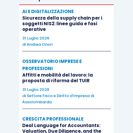
estensione
automatica delle
garanzie
AI E DIGITALIZZAZIONE
Ismea
su tutti i finanziamenti già garantiti
Sicurezza della supply chain per i
per i quali viene richiesto l’allungamento
soggetti NIS2: linee guida e fasi
operative
della durata dei piani di ammortamento,
31 Luglio 2026
senza oneri aggiuntivi per le imprese.
di
Andrea Onori
E inoltre:
OSSERVATORIO IMPRESE E
PROFESSIONI
sospensione
dei
termini
per la
Affitti e mobilità del lavoro: la
proposta di riforma del TUIR
realizzazione dei
piani aziendali
i cui
31 Luglio 2026
termini di scadenza risultano compresi
di
Settore Fisco e Diritto d’Impresa di
tra 1° marzo 2020 e il 31 luglio 2020;
Assolombarda
sospensione
sino al 31 luglio 2020 di
tutte le
attività di non-performing
e di
CRESCITA PROFESSIONALE
Deal Language for Accountants:
attestazione ai sensi dell’
articolo 13,
Valuation, Due Diligence, and the