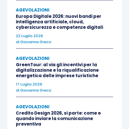
ferma restando la destinazione agricola, alieni il
AGEVOLAZIONI
fondo o conceda il godimento dello stesso a favore
Europa Digitale 2026: nuovi bandi per
del coniuge, di parenti entro il terzo grado o di affini
intelligenza artificiale, cloud,
cybersicurezza e competenze digitali
entro il secondo grado, che esercitano l’attività di
22 Luglio 2026
imprenditore agricolo di cui all’articolo 2135 del
di
Giovanna Greco
codice civile…Le disposizioni del presente comma si
applicano anche in tutti i casi di alienazione
AGEVOLAZIONI
conseguente
all’attuazione di politiche comunitarie,
GreenTour: al via gli incentivi per la
nazionali e regionali
digitalizzazione e la riqualificazione
volte a favorire l’insediamento
energetica delle imprese turistiche
di giovani in agricoltura o tendenti a promuovere il
17 Luglio 2026
prepensionamento nel settore
”.
di
Giovanna Greco
A conferma di tale impostazione la più recente
AGEVOLAZIONI
risposta a interpello n. 68 del 20.02.2020
.
Credito Design 2026, si parte: come e
quando inviare la comunicazione
preventiva