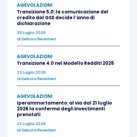
AGEVOLAZIONI
99/2004
, in ragione della natura giuridica della
Transizione 5.0: la comunicazione del
società e della non coincidenza, all’interno della
credito dal GSE decide l’anno di
dichiarazione
compagine sociale, dei soggetti di cui all’
articolo
29 Luglio 2026
11 D.Lgs. 228/2001
.
di
Debora Reverberi
Infatti, nella prima ipotesi, a supporto del
AGEVOLAZIONI
mantenimento dell’agevolazione, l’Agenzia delle
Transizione 4.0 nel Modello Redditi 2026
entrate aveva richiamato sia l’
articolo 9 D.Lgs.
23 Luglio 2026
228/2001
che riconosce il mantenimento dei
di
Debora Reverberi
benefici goduti dal coltivatore diretto o dallo Iap
anche quali soci di società di persone, sia il
AGEVOLAZIONI
Iperammortamento: al via dal 21 luglio
successivo
articolo 11 D.Lgs. 228/2001
che
2026 la conferma degli investimenti
sostiene i passaggi generazionali
prevedendo
prenotati
che “
Non incorre nella decadenza dei benefici
22 Luglio 2026
di
Debora Reverberi
l’acquirente
che, durante il periodo vincolativo…,