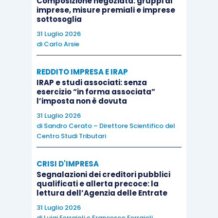
Composizione negoziata: gruppi di
imprese, misure premiali e imprese
l’operazione di
scissione
concretizza
una
sottosoglia
vicenda
meramente
evolutiva
del medesimo
31 Luglio 2026
soggetto, sia pure in nuovo assetto
di
Carlo Arsie
organizzativo.
REDDITO IMPRESA E IRAP
IRAP e studi associati: senza
Nella sostanza, per poter verificare eventuali
esercizio “in forma associata”
cause di decadenza
dall’agevolazione in
l’imposta non è dovuta
presenza di operazioni riorganizzative, è
31 Luglio 2026
necessario
tenere ben presente il dato il
dato
di
Sandro Cerato – Direttore Scientifico del
Centro Studi Tributari
letterale
della norma secondo il quale la
decadenza
ha natura “
soggettiva
”, in quanto
CRISI D'IMPRESA
sono i soggetti che decadono. Ciò vuol dire che
Segnalazioni dei creditori pubblici
l’agevolazione ha anch’essa carattere
qualificati e allerta precoce: la
lettura dell’Agenzia delle Entrate
“soggettivo”:
viene riconosciuta dal Legislatore a
31 Luglio 2026
determinati soggetti alle condizioni previste. Ed
di
Luigi Ferrajoli
e
Francesco Ferrajoli