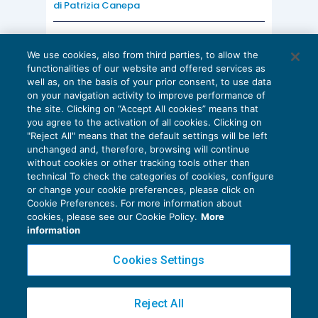
di
Patrizia Canepa
AI E DIGITALIZZAZIONE
We use cookies, also from third parties, to allow the
EU AI Act e studi professionali: le
functionalities of our website and offered services as
scadenze concrete
well as, on the basis of your prior consent, to use data
on your navigation activity to improve performance of
27 Luglio 2026
the site. Clicking on “Accept All cookies” means that
di
Diego Barberi
e
Stefano Dovier
you agree to the activation of all cookies. Clicking on
"Reject All" means that the default settings will be left
unchanged and, therefore, browsing will continue
without cookies or other tracking tools other than
technical To check the categories of cookies, configure
or change your cookie preferences, please click on
Cookie Preferences. For more information about
Privacy Policy
cookies, please see our Cookie Policy.
More
Cookie Policy
information
Euroconference NEWS è una testata registrata al Tribunale di Milano Reg. n. 8556/2026
Cookies Settings
Direttore responsabile Sandro Cerato
Copyright 2016 ©
Gruppo Euroconference S.p.A.
v2.32.4
Reject All
Piazza Luigi Einaudi, 10N01 - 20124 Milano - info@ecnews.it