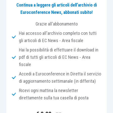
Continua a leggere gli articoli dell’archivio di
agricola, consistente nell’applicazione delle
Euroconference News, abbonati subito!
imposte di registro e ipotecaria in misura fissa e
in quella catastale in misura pari all’1%, in luogo
Grazie all'abbonamento
del registro al 15% e delle ipocatastali in misura
Hai accesso all'archivio completo con tutti
fissa.
gli articoli di EC News - Area fiscale
Hai la possibilità di effettuare il download in
Tuttavia, per evitare manovre di natura elusiva, il
pdf di tutti gli articoli di EC News - Area
Legislatore ha introdotto un
periodo temporale di
fiscale
monitoraggio
, individuato, sulla falsariga di
quanto avviene per l’Irpef e i redditi diversi, nel
Accedi a Euroconference in Diretta il servizio
quinquennio
, periodo nel quale, in caso di
di aggiornamento settimanale (in differita)
alienazione
volontaria dei terreni o di
Ricevi ogni mattina la newsletter
cessazione
dalla
coltivazione
o
conduzione
direttamente sulla tua casella di posta
diretta, si ha la
decadenza
, con recupero delle
minori imposte versate e senza applicazione