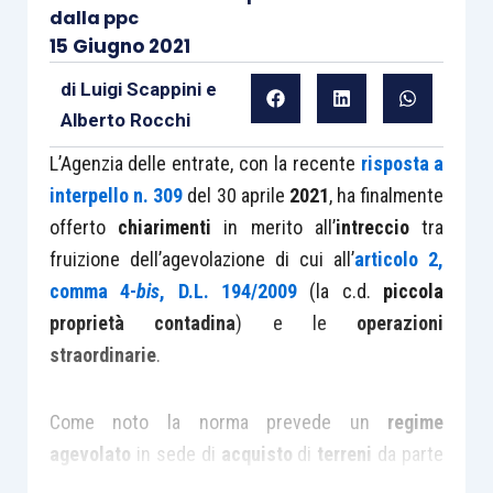
dalla ppc
15 Giugno 2021
di
Luigi Scappini
e
Alberto Rocchi
L’Agenzia delle entrate, con la recente
risposta a
interpello n. 309
del 30 aprile
2021
, ha finalmente
offerto
chiarimenti
in merito all’
intreccio
tra
fruizione dell’agevolazione di cui all’
articolo 2,
comma 4-
bis
, D.L. 194/2009
(la c.d.
piccola
proprietà contadina
) e le
operazioni
straordinarie
.
Come noto la norma prevede un
regime
agevolato
in sede di
acquisto
di
terreni
da parte
di
coltivatori diretti
e
Iap
iscritti alla previdenza