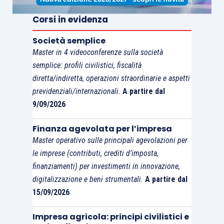
beneficiario
ab origine
che, pur avendo
giuridicamente “alienato” il bene, non si spoglia
Corsi in evidenza
completamente dell’onere della coltivazione e
Società semplice
conduzione che, in qualche modo, continua a fare
Master in 4 videoconferenze sulla società
a lui stesso capo. Si può parlare quindi di
semplice: profili civilistici, fiscalità
un’alienazione che è tale solo in senso formale,
diretta/indiretta, operazioni straordinarie e aspetti
ma non in senso sostanziale
.
previdenziali/internazionali.
A partire dal
9/09/2026
Finanza agevolata per l’impresa
Master operativo sulle principali agevolazioni per
le imprese (contributi, crediti d’imposta,
finanziamenti) per investimenti in innovazione,
digitalizzazione e beni strumentali.
A partire dal
15/09/2026
Impresa agricola: principi civilistici e