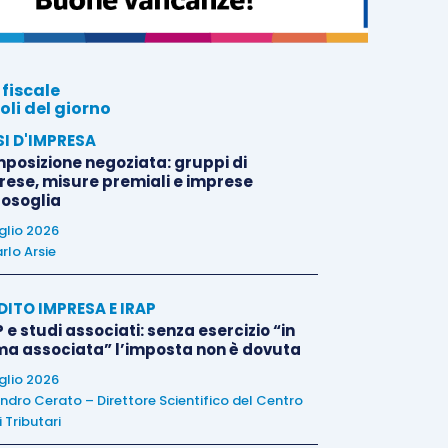
 fiscale
oli del giorno
SI D'IMPRESA
posizione negoziata: gruppi di
rese, misure premiali e imprese
tosoglia
uglio 2026
rlo Arsie
DITO IMPRESA E IRAP
 e studi associati: senza esercizio “in
ma associata” l’imposta non è dovuta
uglio 2026
ndro Cerato – Direttore Scientifico del Centro
 Tributari