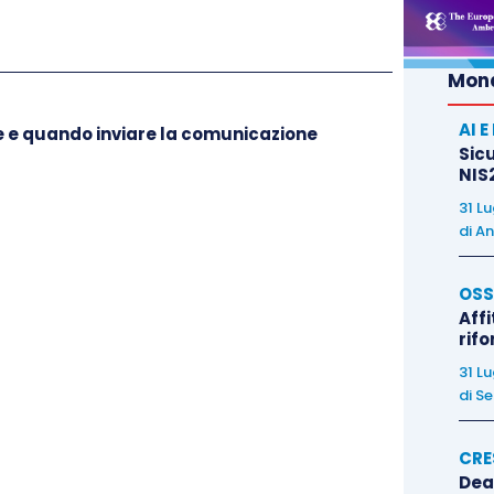
 differenti.
Mond
one
per le
perdite
derivanti in termini reddituali. In
AI 
me e quando inviare la comunicazione
rire anche il
100%
della
perdita subita
, nel limite
Sicu
NIS2
r ettaro
vitato. Ai fini dell’
effettivo calcolo
si fa
to direttoriale n. 2862/2010
.
31 L
di
An
to un
contributo
ai
costi
di
ristrutturazione
e di
OSS
 è erogato nel
limite
del
50%
delle
spese
sostenute
,
Affi
rif
cate come
meno
sviluppate
, in una delle seguenti
31 L
di
Se
uro
per ettaro, in ragione dei
costi
effettivamente
CRE
ale;
Dea