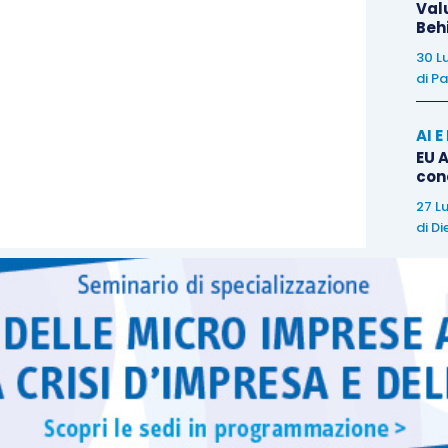
costi unitari e, comunque, con un
costo medio
pari
Val
Beh
to a 15.000
nelle Regioni meno sviluppate. Questi
30 L
mente incrementati quando l’obiettivo è quello di
di
Pa
enza paesaggistica
, nel qual caso il valore medio
e
24.500 euro
. Si considerano tali le zone che
AI 
guenti requisiti:
EU A
con
27 L
 al 30%
;
di
Di
ri s.l.m.
con esclusione dei vigneti ubicati su
are
la domanda all’organismo pagatore entro il
15
o dal
D.M. 03.03.2017
, come modificato dal
D.M.
tto aderente a una
OP
, il termine di presentazione