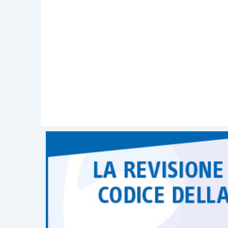
in base alle
tabelle
standard
dei 
a
13.500 euro
per ettaro,
eleva
valori possono essere ulterior
sostenere le
zone ad alta val
sale rispettivamente a
22.000
rispondono ad almeno uno dei se
pendenza del terreno superiore
altitudine superiore a 500 met
altipiani;
impianti su
terrazze e gradoni
e
viticoltura delle piccole isole
.
I soggetti interessati devono
present
novembre
di ogni anno come previst
03.04.2019
, mentre nel caso di sogge