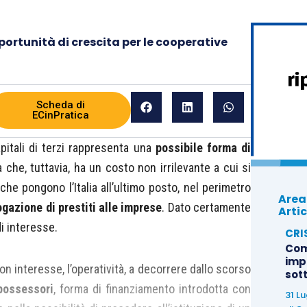
ortunità di crescita per le cooperative
Scheda di
ECinPratica
apitali di terzi rappresenta una
possibile forma di
 che, tuttavia, ha un costo non irrilevante a cui si
che pongono l’Italia all’ultimo posto, nel perimetro
Area
ogazione di prestiti alle imprese
. Dato certamente
Artic
di interesse.
CRI
Com
imp
n interesse, l’operatività, a decorrere dallo scorso
sot
possessori
, forma di finanziamento introdotta con
31 L