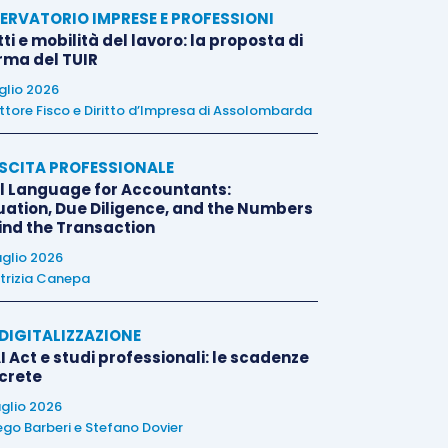
ERVATORIO IMPRESE E PROFESSIONI
tti e mobilità del lavoro: la proposta di
orma del TUIR
uglio 2026
ttore Fisco e Diritto d’Impresa di Assolombarda
SCITA PROFESSIONALE
l Language for Accountants:
uation, Due Diligence, and the Numbers
ind the Transaction
uglio 2026
trizia Canepa
E DIGITALIZZAZIONE
I Act e studi professionali: le scadenze
crete
uglio 2026
ego Barberi
e
Stefano Dovier