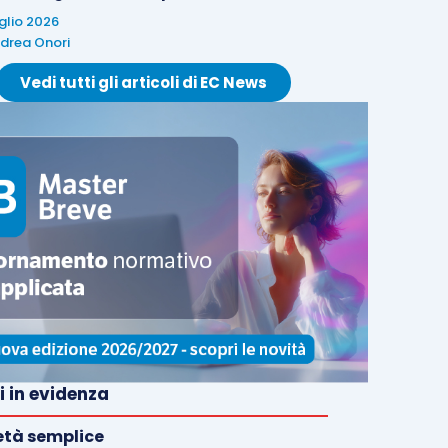
uglio 2026
drea Onori
Vedi tutti gli articoli di EC News
i in evidenza
età semplice