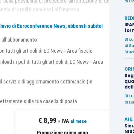
 nella possibilità di procedere all’istituzione di un
di
Ca
anzia di crediti concessi all’impresa.
RED
IRAP
archivio di Euroconference News, abbonati subito!
a di pegno interessante consiste nella circostanza
for
r il pegno dall’
articolo 2784 e ss. cod. civ.,
nel
31 L
e all'abbonamento
a a rimanere nella disponibilità del debitore.
di
Sa
 tutti gli articoli di EC News - Area fiscale
Studi
nload in pdf di tutti gli articoli di EC News - Area
civ.
, “
Il pegno è costituito a garanzia dell’obbligazione
CRI
.
” Inoltre, oggetto del pegno possono essere
beni
Segn
r oggetto beni mobili
; mentre, il successivo
articolo
qual
il servizio di aggiornamento settimanale (in
del
 si costituisce con la consegna al creditore della cosa
31 L
 disponibilità della cosa
”.
rettamente sulla tua casella di posta
di
Lu
revisto, il comma 2 dell’
articolo 1, D.L. 59/2016
,
AI 
€
8,99
+ IVA
al mese
sposto nel contratto, il debitore o il terzo concedente
Sicu
NIS2
enare,
nel rispetto della loro destinazione economica,
Promozione primo anno