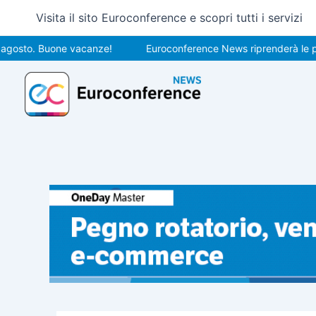
Vai
Visita il sito Euroconference e scopri tutti i servizi
al
contenuto
o. Buone vacanze!
Euroconference News riprenderà le pubblica