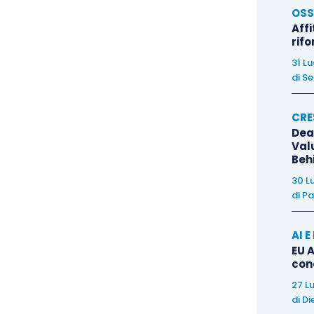
r il pagamento di anticipi ai soci e la copertura dei
OSS
Affi
rif
31 L
ra caratteristica del pegno introdotto con il D.L.
di
Se
tà. Infatti, come detto, oltre che poter disporre del
va può altresì
procedere alla trasformazione o
CRE
la destinazione economica, o comunque a
disporre
Dea
Val
Beh
30 L
a, alternativamente, al prodotto risultante dalla
di
Pa
a cessione del bene gravato o al bene sostitutivo
za che sia necessaria la costituzione di una nuova
AI 
EU A
con
27 L
pula di un
contratto rigorosamente in forma scritta
di
Di