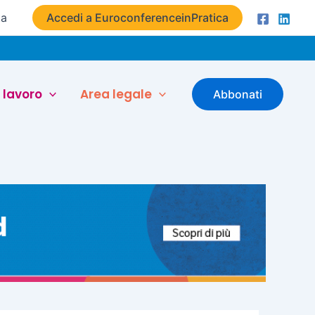
ta
Accedi a EuroconferenceinPratica
 lavoro
Area legale
Abbonati