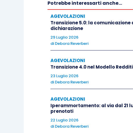
Potrebbe interessarti anche...
a condizione che siano
determinati o d
una o più categorie merceologiche o a 
AGEVOLAZIONI
Transizione 5.0: la comunicazione d
dichiarazione
La normativa è molto importante per il
29 Luglio 2026
applicazione nel settore agricolo. 
di
Debora Reverberi
conversione con modifiche del D.L. 18/
una nuova figura di
pegno speciale su
AGEVOLAZIONI
Transizione 4.0 nel Modello Reddit
d’origine protetta o a indicazione geog
23 Luglio 2026
di
Debora Reverberi
Il pegno può avere a oggetto
soltanto p
del Ministero delle politiche agrico
AGEVOLAZIONI
https://www.politicheagricole.it/flex
Iperammortamento: al via dal 21 lu
prenotati
22 Luglio 2026
Le cooperative agricole possono utili
di
Debora Reverberi
sulla vendita dei prodotti,
che possono