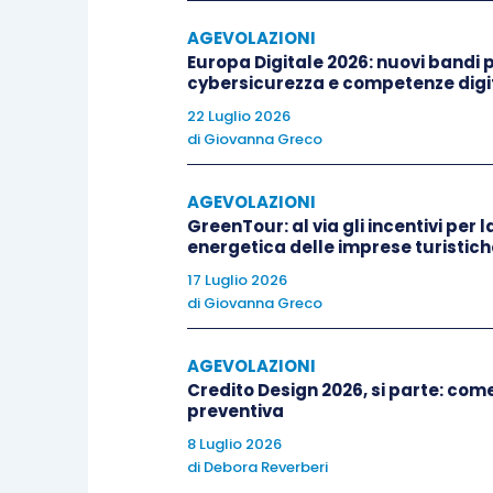
della fatturazione per acconti. E’ anche 
AGEVOLAZIONI
operazioni di finanziamento più strut
Europa Digitale 2026: nuovi bandi pe
cantina sociale potrà
costituire in pe
cybersicurezza e competenze digit
vendemmi futura. Resta inteso che 
22 Luglio 2026
di
Giovanna Greco
elemento di aleatorietà influenzato
in pr
AGEVOLAZIONI
Parimenti il caseificio potrà
utilizzare
GreenTour: al via gli incentivi per l
garanzia
.
energetica delle imprese turistich
17 Luglio 2026
di
Giovanna Greco
I beni utilizzati dovranno obbligatoria
contratto costitutivo del pegno, come ne
AGEVOLAZIONI
possessori.
Credito Design 2026, si parte: co
preventiva
Il mantenimento della disponibilità d
8 Luglio 2026
di
Debora Reverberi
alla cooperativa di
affrontare i lunghi