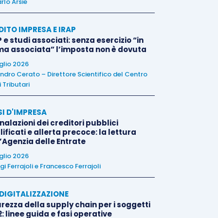
rlo Arsie
DITO IMPRESA E IRAP
 e studi associati: senza esercizio “in
ma associata” l’imposta non è dovuta
uglio 2026
ndro Cerato – Direttore Scientifico del Centro
 Tributari
SI D'IMPRESA
alazioni dei creditori pubblici
ificati e allerta precoce: la lettura
l’Agenzia delle Entrate
uglio 2026
igi Ferrajoli
e
Francesco Ferrajoli
E DIGITALIZZAZIONE
rezza della supply chain per i soggetti
: linee guida e fasi operative