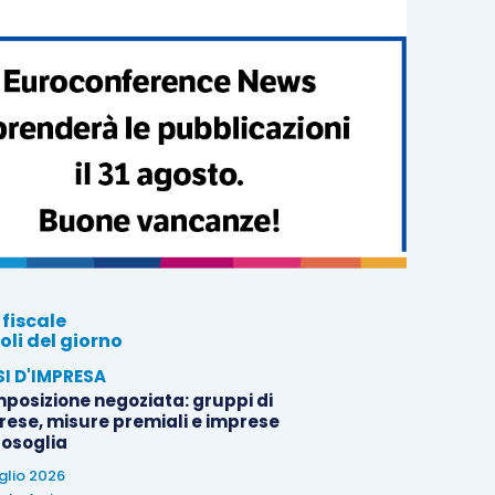
 fiscale
oli del giorno
SI D'IMPRESA
posizione negoziata: gruppi di
rese, misure premiali e imprese
tosoglia
uglio 2026