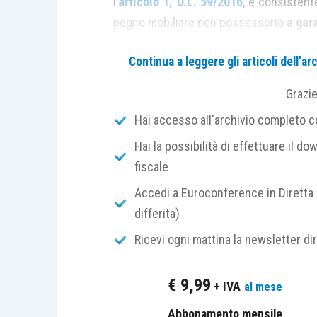
l’
articolo 1, D.L. 59/2016
, e consistente
pegno mobiliare non possessorio
a gar
Continua a leggere gli articoli dell’
La caratteristica che rende questa form
che, a differenza di quanto previsto pe
Grazi
pegno non possessorio
il bene continu
Hai accesso all'archivio completo con
Hai la possibilità di effettuare il dow
Infatti, ai sensi dell’
articolo 2784, cod. 
fiscale
dal debitore o da un terzo per il debitore
mobili, crediti e altri diritti aventi pe
Accedi a Euroconference in Diretta 
2786, cod. civ.
, stabilisce che “
Il pegno
differita)
o del documento che conferisce l’esclusiva
Ricevi ogni mattina la newsletter di
In deroga a quanto “
ordinariamente
” p
€
9,99
+ IVA
al mese
prevede che “
Ove non sia diversamente di
il pegno
è autorizzato a trasformare o ali
Abbonamento mensile