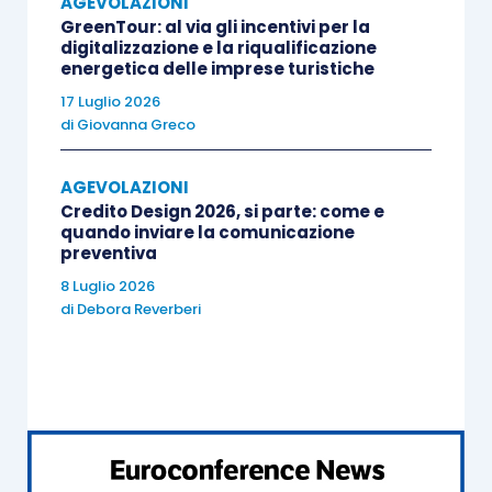
AGEVOLAZIONI
Il requisito di novità
calato nel settore del
GreenTour: al via gli incentivi per la
digitalizzazione e la riqualificazione
tessile e della moda potrà ad esempio
energetica delle imprese turistiche
concretizzarsi in relazione ai seguenti
elementi
17 Luglio 2026
caratterizzanti le nuove collezioni rispetto alle
di
Giovanna Greco
precedenti:
AGEVOLAZIONI
Credito Design 2026, si parte: come e
materiali utilizzati;
quando inviare la comunicazione
combinazione dei tessuti;
preventiva
disegni;
8 Luglio 2026
di
Debora Reverberi
forme;
colori.
Non rappresentano novità, modifiche o
miglioramenti significativi i meri ampliamenti di
una gamma di prodotti esistenti tramite