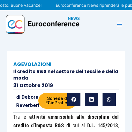
Vai
o. Buone vacanze!
Euroconference News riprenderà le pubblica
al
contenuto
AGEVOLAZIONI
Il credito R&S nel settore del tessile e della
moda
31 Ottobre 2019
di
Debora
Scheda di
ECinPratica
Reverberi
Tra le
attività ammissibili alla disciplina del
credito d’imposta R&S
di cui al
D.L. 145/2013
,