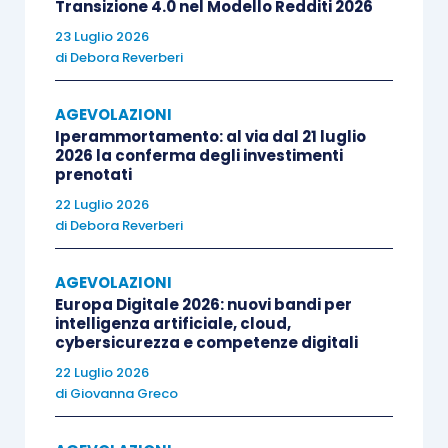
Transizione 4.0 nel Modello Redditi 2026
Nello specifico settore produttivo del tessile e
23 Luglio 2026
di
Debora Reverberi
della moda
la novità o il significativo
miglioramento si traducono nell’introduzione di
AGEVOLAZIONI
prodotti tessili e di abbigliamento dalle
Iperammortamento: al via dal 21 luglio
seguenti caratteristiche tecniche:
2026 la conferma degli investimenti
prenotati
22 Luglio 2026
nuove o notevolmente migliorate per la
di
Debora Reverberi
scienza,
ivi intendendo un’originalità o un
miglioramento significativo
in termini
AGEVOLAZIONI
assoluti;
Europa Digitale 2026: nuovi bandi per
intelligenza artificiale, cloud,
nuove o notevolmente migliorate per il
cybersicurezza e competenze digitali
mercato,
ivi intendendo un’originale o
22 Luglio 2026
notevolmente migliorata
combinazione di
di
Giovanna Greco
prodotti tessili nuovi.