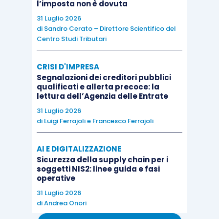
l’imposta non è dovuta
31 Luglio 2026
di
Sandro Cerato – Direttore Scientifico del
All’interno del
processo di realizzazione del
Centro Studi Tributari
campionario e delle collezioni sono distinguibili
di prassi cinque fasi,
di cui
le prime due
CRISI D'IMPRESA
astrattamente riferibili alle attività di ricerca
Segnalazioni dei creditori pubblici
industriale o sviluppo sperimentale:
qualificati e allerta precoce: la
lettura dell’Agenzia delle Entrate
31 Luglio 2026
di
Luigi Ferrajoli
e
Francesco Ferrajoli
AI E DIGITALIZZAZIONE
Fasi di attività
Inquadramento
Sicurezza della supply chain per i
soggetti NIS2: linee guida e fasi
1)
ricerca ed
operative
ideazione estetica
31 Luglio 2026
di
Andrea Onori
Attività di R&S
2)
realizzazione