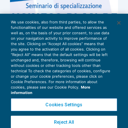
We use cookies, also from third parties, to allow the
functionalities of our website and offered services as
well as, on the basis of your prior consent, to use data
on your navigation activity to improve performance of
the site. Clicking on “Accept All cookies” means that
you agree to the activation of all cookies. Clicking on
"Reject All" means that the default settings will be left
unchanged and, therefore, browsing will continue
without cookies or other tracking tools other than
technical To check the categories of cookies, configure
or change your cookie preferences, please click on
Cookie Preferences. For more information about
Privacy Policy
cookies, please see our Cookie Policy.
More
Cookie Policy
information
Euroconference NEWS è una testata registrata al Tribunale di Milano Reg. n. 8556/2026
Cookies Settings
Direttore responsabile Sandro Cerato
Copyright 2016 ©
Gruppo Euroconference S.p.A.
v2.32.2
Reject All
Piazza Luigi Einaudi, 10N01 - 20124 Milano - info@ecnews.it