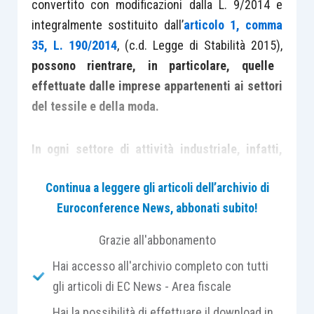
convertito con modificazioni dalla L. 9/2014 e
integralmente sostituito dall’
articolo 1, comma
35, L. 190/2014
, (c.d. Legge di Stabilità 2015),
possono rientrare, in particolare, quelle
effettuate dalle imprese appartenenti ai settori
del tessile e della moda.
In ogni settore di attività industriale, infatti,
sono potenzialmente ravvisabili processi
Continua a leggere gli articoli dell’archivio di
innovativi,
con caratteristiche proprie e
Euroconference News, abbonati subito!
specificità che rendono complessa la valutazione
tecnica di riconducibilità al credito R&S.
Grazie all'abbonamento
Hai accesso all'archivio completo con tutti
I comparti produttivi
del tessile e della moda
gli articoli di EC News - Area fiscale
sono peculiari sotto il profilo della R&S, in quanto
Hai la possibilità di effettuare il download in
caratterizzati dall’esigenza di realizzare