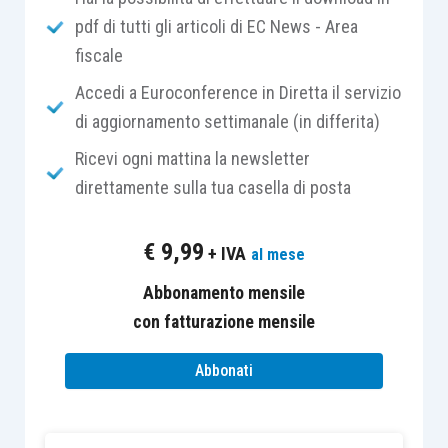
pdf di tutti gli articoli di EC News - Area
costantemente investimenti in prodotti nuovi o
fiscale
significativamente migliorati
o modificati
per
mantenere un adeguato livello di competitività
Accedi a Euroconference in Diretta il servizio
sul mercato.
di aggiornamento settimanale (in differita)
Ricevi ogni mattina la newsletter
Pertanto
il Mise, nella
circolare n. 46586 del
direttamente sulla tua casella di posta
16.04.2009
, ha condotto una valutazione di
carattere tecnico in ordine all’ammissibilità di
€
9,99
+ IVA
al mese
specifiche attività che involgono il processo di
ideazione e creazione del campionario o della
Abbonamento mensile
collezione
nel settore del tessile e della moda.
con fatturazione mensile
Abbonati
Le indicazioni contenute nella menzionata
circolare,
originariamente concepite nell’ambito
della precedente disciplina agevolativa valevole