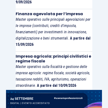
9/09/2026
145/2013
,
sostenuti nelle fasi di realizzazione
del contenuto innovativo di un campionario o
Finanza agevolata per l’impresa
della collezione e per la realizzazione dei
Master operativo sulle principali agevolazioni per
prototipi.
le imprese (contributi, crediti d’imposta,
finanziamenti) per investimenti in innovazione,
digitalizzazione e beni strumentali.
A partire dal
In risposta alle domande di approfondimento
15/09/2026
pubblicate sul proprio sito istituzionale il
29.09.2017,
il Mise ha riconosciuto l’estensione
Impresa agricola: principi civilistici e
della riconducibilità al credito d’imposta delle
regime fiscale
attività di ricerca ed ideazione estetica e
Master operativo sulla fiscalità e gestione delle
imprese agricole: regime fiscale, società agricole,
realizzazione dei prototipi anche ad altri settori
tassazione redditi, IVA, agriturismo, operazioni
afferenti alla produzione creativa,
quali
straordinarie.
A partire dal 10/09/2026
secondo un’elencazione non esaustiva i seguenti:
calzature;