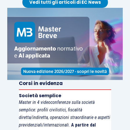
Vedi tutti gli articoli di EC News
dei prototipi
3) preparazione
del campionario e
delle collezioni
4) promozione
Attività di sviluppo
del campionario
competitivo
5) gestione del
Corsi in evidenza
magazzino
Società semplice
campioni
Master in 4 videoconferenze sulla società
semplice: profili civilistici, fiscalità
Sono dunque ammissibili i costi,
inquadrabili
diretta/indiretta, operazioni straordinarie e aspetti
previdenziali/internazionali.
A partire dal
nelle categorie dell’
articolo 3, comma 6, D.L.