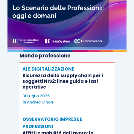
occhiali;
gioielleria;
ceramica.
Mondo professione
AI E DIGITALIZZAZIONE
Sicurezza della supply chain per i
soggetti NIS2: linee guida e fasi
operative
31 Luglio 2026
di
Andrea Onori
OSSERVATORIO IMPRESE E
PROFESSIONI
Affitti e mobilità del lavoro: la