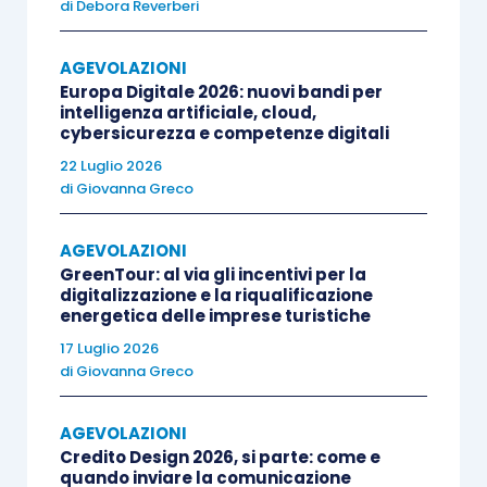
di
Debora Reverberi
ammontare medio mensile del fatturato
e dei corrispettivi del periodo compreso
AGEVOLAZIONI
tra il 1° aprile 2020 e il 31 marzo 2021
Europa Digitale 2026: nuovi bandi per
intelligenza artificiale, cloud,
inferiore almeno del 30 per cento
cybersicurezza e competenze digitali
rispetto all’ammontare medio mensile
22 Luglio 2026
del fatturato e dei corrispettivi del
di
Giovanna Greco
periodo compreso tra il 1° aprile 2019 e
il 31 marzo 2020
.
AGEVOLAZIONI
GreenTour: al via gli incentivi per la
digitalizzazione e la riqualificazione
Il criterio di verifica del fatturato su base mensile
energetica delle imprese turistiche
determinato “mese su mese” è stato così
17 Luglio 2026
rimpiazzato da quello di misurazione del
calo
di
Giovanna Greco
medio mensile degli introiti calcolato
confrontando i periodi che coprono l’arco
AGEVOLAZIONI
Credito Design 2026, si parte: come e
temporale 1° aprile – 31° marzo
.
quando inviare la comunicazione