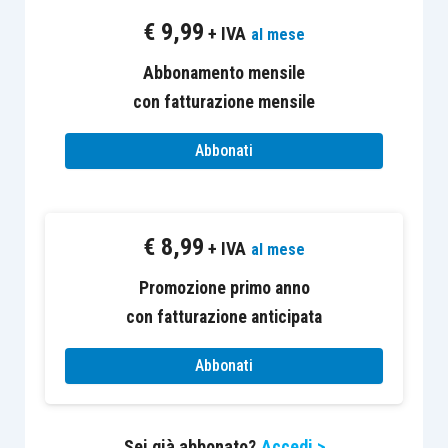
seguenti percentuali ai canoni versati:
€
9,99
+ IVA
al mese
Abbonamento mensile
60% nel caso di contratti di locazione
;
con fatturazione mensile
30% nel caso di contratti di servizi
a
prestazioni complesse;
Abbonati
30% nel caso di affitto d’azienda
relativo
ad
agenzie di viaggio e tour operator
;
50% nel caso di affitto d’azienda
di
€
8,99
+ IVA
strutture turistico ricettive
.
al mese
Promozione primo anno
Inoltre, a mente dell’
articolo 28, comma 3, D.L.
con fatturazione anticipata
34/2020
, per i soggetti in parola l’agevolazione è
fruibile
a prescindere dall’ammontare dei ricavi
Abbonati
registrati nei periodi precedenti.
Sei già abbonato?
Accedi >