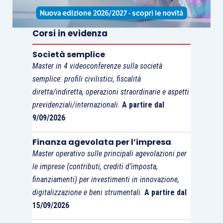
non trovando applicazione le soglie di cui
all’
articolo 1, comma 53, L. 244/2007
e
articolo
34 L. 388/2000
.
Corsi in evidenza
Società semplice
Master in 4 videoconferenze sulla società
semplice: profili civilistici, fiscalità
diretta/indiretta, operazioni straordinarie e aspetti
previdenziali/internazionali.
A partire dal
9/09/2026
Finanza agevolata per l’impresa
Master operativo sulle principali agevolazioni per
le imprese (contributi, crediti d’imposta,
finanziamenti) per investimenti in innovazione,
digitalizzazione e beni strumentali.
A partire dal
15/09/2026