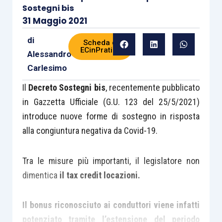
Sostegni bis
31 Maggio 2021
di
Scheda di
ECinPratica
Alessandro
Carlesimo
Il
Decreto Sostegni bis
, recentemente pubblicato
in Gazzetta Ufficiale (G.U. 123 del 25/5/2021)
introduce nuove forme di sostegno in risposta
alla congiuntura negativa da Covid-19.
Tra le misure più importanti, il legislatore non
dimentica
il tax credit locazioni.
Il bonus riconosciuto ai conduttori viene infatti
potenziato tramite l’estensione del periodo