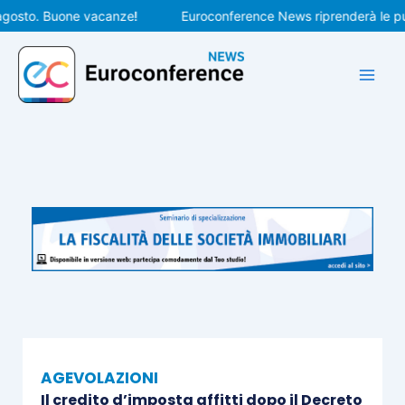
Vai
sto. Buone vacanze!
Euroconference News riprenderà le pubblic
al
contenuto
AGEVOLAZIONI
Il credito d’imposta affitti dopo il Decreto