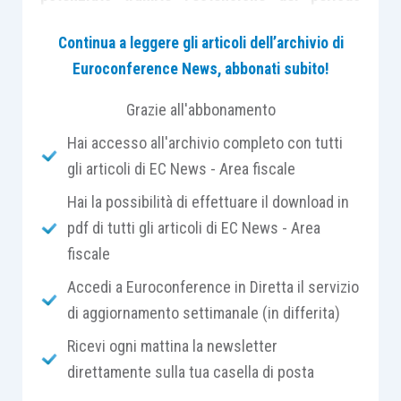
rilevante dell’agevolazione.
Continua a leggere gli articoli dell’archivio di
Euroconference News, abbonati subito!
In primis
l’
articolo 4, comma 1, D.L. 73/2021
proroga dal 30 Aprile 2021 al 31 Luglio 2021 il
Grazie all'abbonamento
credito spettante alle imprese operanti nel
Hai accesso all'archivio completo con tutti
settore turistico e ricettivo
. Restano immutati i
gli articoli di EC News - Area fiscale
presupposti e condizioni di utilizzo: il credito
Hai la possibilità di effettuare il download in
compete a condizione che
le imprese turistico
pdf di tutti gli articoli di EC News - Area
ricettive, agenzie di viaggio e tour operator
fiscale
abbiano subito una diminuzione del fatturato o
dei corrispettivi nel mese di riferimento
Accedi a Euroconference in Diretta il servizio
dell’anno 2021 di almeno il 50 per cento rispetto
di aggiornamento settimanale (in differita)
allo stesso mese dell’anno 2019
.
Ricevi ogni mattina la newsletter
direttamente sulla tua casella di posta
L’
entità del credito
è determinata applicando le