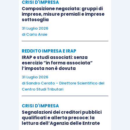
CRISI D'IMPRESA
La misura del credito spettante, sia nel caso delle
Composizione negoziata: gruppi di
imprese, misure premiali e imprese
imprese/professionisti che nel caso di enti non
sottosoglia
commerciali, corrisponde al
60% o 30 % del
31 Luglio 2026
canone, a seconda che si tratti,
di
Carlo Arsie
rispettivamente, di contratti di locazione
ovvero di contratti di servizi a prestazioni
REDDITO IMPRESA E IRAP
IRAP e studi associati: senza
complesse o di affitto d’azienda
comprensivi
esercizio “in forma associata”
dell’immobile strumentale.
l’imposta non è dovuta
31 Luglio 2026
di
Sandro Cerato – Direttore Scientifico del
Ai fini della maturazione effettiva del credito, il
Centro Studi Tributari
dato letterale della novella continua a dare
rilievo al principio di cassa.
Pertanto, l’utilizzo
CRISI D'IMPRESA
del credito rimane sospeso fino al giorno
Segnalazioni dei creditori pubblici
qualificati e allerta precoce: la
successivo al versamento della mensilità del
lettura dell’Agenzia delle Entrate
canone (
circolare AdE 14/E/2020
).