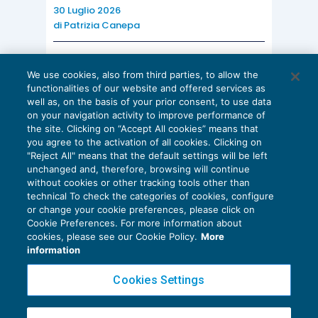
30 Luglio 2026
di
Patrizia Canepa
AI E DIGITALIZZAZIONE
We use cookies, also from third parties, to allow the
EU AI Act e studi professionali: le
functionalities of our website and offered services as
scadenze concrete
well as, on the basis of your prior consent, to use data
on your navigation activity to improve performance of
27 Luglio 2026
the site. Clicking on “Accept All cookies” means that
di
Diego Barberi
e
Stefano Dovier
you agree to the activation of all cookies. Clicking on
"Reject All" means that the default settings will be left
unchanged and, therefore, browsing will continue
without cookies or other tracking tools other than
technical To check the categories of cookies, configure
or change your cookie preferences, please click on
Cookie Preferences. For more information about
Privacy Policy
cookies, please see our Cookie Policy.
More
Cookie Policy
information
Euroconference NEWS è una testata registrata al Tribunale di Milano Reg. n. 8556/2026
Cookies Settings
Direttore responsabile Sandro Cerato
Copyright 2016 ©
Gruppo Euroconference S.p.A.
v2.32.2