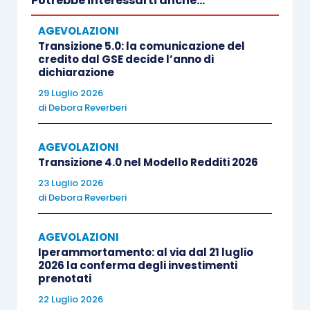
Potrebbe interessarti anche...
le mensilità da gennaio a maggio 2021, del
AGEVOLAZIONI
credito già riconosciuto con riferimento ai mesi
Transizione 5.0: la comunicazione del
da marzo a giugno 2020 e da ottobre a dicembre
credito dal GSE decide l’anno di
dichiarazione
2020
(alle condizioni previste dai Decreti Ristori),
29 Luglio 2026
nonché nel
cambiamento dei parametri di
di
Debora Reverberi
accesso
all’agevolazione.
AGEVOLAZIONI
Per i soggetti che svolgono attività economica
Transizione 4.0 nel Modello Redditi 2026
diversi dalle imprese turistiche,
dunque, il bonus
23 Luglio 2026
di
Debora Reverberi
compete sino alla mensilità di maggio 2021,
previa verifica delle seguenti condizioni:
AGEVOLAZIONI
Iperammortamento: al via dal 21 luglio
conseguimento
di ricavi o compensi
2026 la conferma degli investimenti
prenotati
2019 non eccedenti la soglia dei 15
22 Luglio 2026
milioni di euro
;