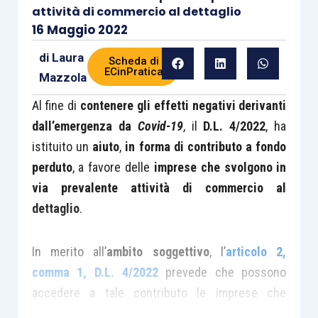
attività di commercio al dettaglio
16 Maggio 2022
di
Laura
Scheda di
ECinPratica
Mazzola
Al fine di
contenere gli effetti negativi derivanti
dall’emergenza da
Covid-19
, il
D.L. 4/2022
, ha
istituito un
aiuto
,
in forma di contributo a fondo
perduto
, a favore delle
imprese che svolgono in
via prevalente attività di commercio al
dettaglio
.
In merito all’
ambito soggettivo
, l’
articolo 2,
comma 1, D.L. 4/2022
prevede che possono
accedere a tale contributo le imprese che
svolgono in via prevalente una delle
attività di