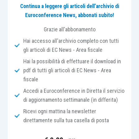
Continua a leggere gli articoli dell’archivio di
commercio al dettaglio
i cui codici Ateco 2007
Euroconference News, abbonati subito!
rientrano tra quelli identificati nella
classificazione delle attività economiche: 47.19,
Grazie all'abbonamento
47.30, 47.43, 47.71, 47.72, 47.75, 47.76, 47.77,
Hai accesso all'archivio completo con tutti
47.78, 47.49, 47.82, 47.89 e 47.99, ovvero in una
gli articoli di EC News - Area fiscale
delle attività ricomprese nei gruppi 47.5 e 47.6.
Hai la possibilità di effettuare il download in
pdf di tutti gli articoli di EC News - Area
Tali imprese devono, ai sensi dell’
articolo 2,
fiscale
comma 2, D.L. 4/2022
, possedere i seguenti
requisiti
:
Accedi a Euroconference in Diretta il servizio
di aggiornamento settimanale (in differita)
aver perseguito,
nel 2019
, un
ammontare
Ricevi ogni mattina la newsletter
di ricavi non superiore a 2 milioni di
direttamente sulla tua casella di posta
euro
;
aver subìto una
riduzione del fatturato