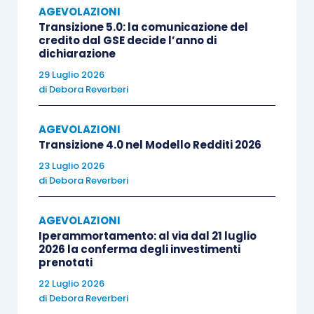
AGEVOLAZIONI
telematica dal Registro delle imprese
;
Transizione 5.0: la comunicazione del
fornire le eventuali precisazioni
credito dal GSE decide l’anno di
richieste dalla procedura informatica
.
dichiarazione
29 Luglio 2026
di
Debora Reverberi
Le domande possono essere presentate
fino alle
ore 12:00 del 24 maggio 2022
, tramite la
AGEVOLAZIONI
procedura informatica messa a disposizione da
Transizione 4.0 nel Modello Redditi 2026
Invitalia
, di proprietà del Mise, all’indirizzo
23 Luglio 2026
https://misedgiaicommerciodettaglio.invitalia.it.
di
Debora Reverberi
All’interno dell’istanza, oltre al possesso dei
AGEVOLAZIONI
Iperammortamento: al via dal 21 luglio
requisiti di accesso all’agevolazione, i soggetti
2026 la conferma degli investimenti
richiedenti, devono dichiarare:
prenotati
22 Luglio 2026
di
Debora Reverberi
il
rispetto del limite massimo di aiuti