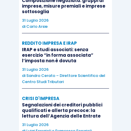
Composizione negoziata: gruppi di
relativi al periodo di imposta 2019,
imprese, misure premiali e imprese
sottosoglia
superiori a 400.000 euro e fino a un
31 Luglio 2026
milione di euro
;
di
Carlo Arsie
40 per cento
, per i soggetti con ricavi,
relativi al periodo di imposta 2019,
REDDITO IMPRESA E IRAP
superiori a un milione di euro e fino a 2
IRAP e studi associati: senza
esercizio “in forma associata”
milioni di euro
.
l’imposta non è dovuta
31 Luglio 2026
Nell’ipotesi in cui la
dotazione finanziaria non
di
Sandro Cerato – Direttore Scientifico del
sia sufficiente
a soddisfare tutte le richieste, il
Centro Studi Tributari
Ministero provvederà a
ridurre in modo
proporzionale il contributo
.
CRISI D'IMPRESA
Segnalazioni dei creditori pubblici
qualificati e allerta precoce: la
lettura dell’Agenzia delle Entrate
31 Luglio 2026
di
Luigi Ferrajoli
e
Francesco Ferrajoli