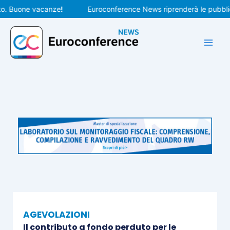
Vai
Buone vacanze!
Euroconference News riprenderà le pubblicazio
al
contenuto
AGEVOLAZIONI
Il contributo a fondo perduto per le