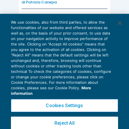
di
Patrizia Canepa
AI E DIGITALIZZAZIONE
We use cookies, also from third parties, to allow the
EU AI Act e studi professionali: le
functionalities of our website and offered services as
scadenze concrete
well as, on the basis of your prior consent, to use data
on your navigation activity to improve performance of
27 Luglio 2026
the site. Clicking on “Accept All cookies” means that
di
Diego Barberi
e
Stefano Dovier
you agree to the activation of all cookies. Clicking on
"Reject All" means that the default settings will be left
unchanged and, therefore, browsing will continue
without cookies or other tracking tools other than
technical To check the categories of cookies, configure
or change your cookie preferences, please click on
Cookie Preferences. For more information about
Privacy Policy
cookies, please see our Cookie Policy.
More
Cookie Policy
information
Euroconference NEWS è una testata registrata al Tribunale di Milano Reg. n. 8556/2026
Cookies Settings
Direttore responsabile Sandro Cerato
Copyright 2016 ©
Gruppo Euroconference S.p.A.
v2.32.2
Reject All
Piazza Luigi Einaudi, 10N01 - 20124 Milano - info@ecnews.it