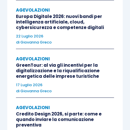
consentiti dalla Sezione 3.1 del “Quadro
AGEVOLAZIONI
temporaneo”
;
Europa Digitale 2026: nuovi bandi per
l’
ammontare dei ricavi riferiti ai periodi
intelligenza artificiale, cloud,
cybersicurezza e competenze digitali
di imposta 2019 e 2021
;
l’
ammontare medio mensile dei ricavi
22 Luglio 2026
di
Giovanna Greco
relativi ai periodi di imposta 2019 e
2021
;
AGEVOLAZIONI
l’
importo del contributo richiesto
;
GreenTour: al via gli incentivi per la
il
codice Iban relativo al conto corrente
,
digitalizzazione e la riqualificazione
energetica delle imprese turistiche
intestato al soggetto richiedente, su cui
17 Luglio 2026
si chiede l’accreditamento
di
Giovanna Greco
dell’agevolazione.
AGEVOLAZIONI
Il contributo a fondo perduto è riconosciuto nei
Credito Design 2026, si parte: come e
quando inviare la comunicazione
limiti delle risorse finanziarie stanziate per
preventiva
l’intervento agevolativo
.