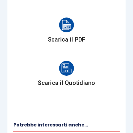
dicembre 2019
, fatte salve le eccezioni
previste dalla disciplina europea di
riferimento (Regolamento UE . 651/2014)
in materia di aiuti di Stato;
non essere destinatarie di sanzioni
Scarica il PDF
interdittive
, ai sensi dell’
articolo 9,
comma 2 lett. d), D.Lgs. 231/2001
.
Come previsto dall’articolo 3, del Decreto
direttoriale 24.03.2022, i soggetti, ai fini della
Scarica il Quotidiano
corretta compilazione dell’istanza, devono:
provvedere all’
eventuale aggiornamento
dei propri dati presso il Registro delle
imprese
;
Potrebbe interessarti anche...
verificare i dati acquisiti in modalità