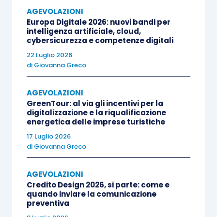
autoconsumata, nel secondo trimestre
AGEVOLAZIONI
Europa Digitale 2026: nuovi bandi per
2022
(in tal caso il credito di imposta è
intelligenza artificiale, cloud,
determinato
con riguardo al prezzo
cybersicurezza e competenze digitali
convenzionale dell’energia elettrica,
pari
22 Luglio 2026
di
Giovanna Greco
alla media, relativa al secondo trimestre
2022, del prezzo unico nazionale
AGEVOLAZIONI
dell’energia elettrica), ai sensi
GreenTour: al via gli incentivi per la
dell’
articolo 4 D.L. 17/2022
come
digitalizzazione e la riqualificazione
energetica delle imprese turistiche
modificato dall’articolo 5 D.L. 21/2022 che
17 Luglio 2026
ha
innalzato l’aliquota dal 20% al 25%.
di
Giovanna Greco
A favore delle imprese
diverse dalle “imprese
AGEVOLAZIONI
energivore”, dotate
di contatori di energia
Credito Design 2026, si parte: come e
elettrica di potenza disponibile pari o superiore
quando inviare la comunicazione
preventiva
a 16,5 kW,
è riconosciuto dall’
articolo 3 D.L.