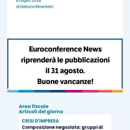
8 Luglio 2026
21/2022
un credito d’imposta in misura pari al
di
Debora Reverberi
12%
della spesa sostenuta per l’acquisto della
componente energetica effettivamente utilizzata
nel
secondo trimestre 2022
, in caso di
incremento significativo del costo per kWh
calcolato sulla media del primo trimestre 2022, al
netto di imposte ed eventuali sussidi,
superiore
al 30%
del corrispondente prezzo medio nel
primo trimestre 2019.
Per quanto riguarda
il gas naturale
la panoramica
di bonus fruibili comprende a oggi:
Area fiscale
Articoli del giorno
il credito d’imposta per “imprese
CRISI D'IMPRESA
gasivore” relativo al secondo trimestre
Composizione negoziata: gruppi di