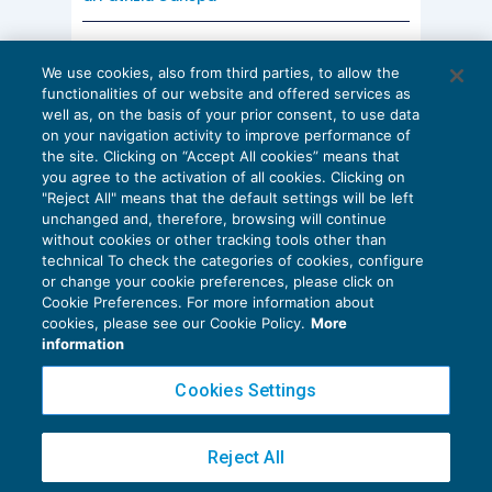
AI E DIGITALIZZAZIONE
We use cookies, also from third parties, to allow the
EU AI Act e studi professionali: le
functionalities of our website and offered services as
scadenze concrete
well as, on the basis of your prior consent, to use data
on your navigation activity to improve performance of
27 Luglio 2026
the site. Clicking on “Accept All cookies” means that
di
Diego Barberi
e
Stefano Dovier
you agree to the activation of all cookies. Clicking on
"Reject All" means that the default settings will be left
unchanged and, therefore, browsing will continue
without cookies or other tracking tools other than
technical To check the categories of cookies, configure
or change your cookie preferences, please click on
Cookie Preferences. For more information about
Privacy Policy
cookies, please see our Cookie Policy.
More
Cookie Policy
information
Euroconference NEWS è una testata registrata al Tribunale di Milano Reg. n. 8556/2026
Cookies Settings
Direttore responsabile Sandro Cerato
Copyright 2016 ©
Gruppo Euroconference S.p.A.
v2.32.4
Reject All
Piazza Luigi Einaudi, 10N01 - 20124 Milano - info@ecnews.it