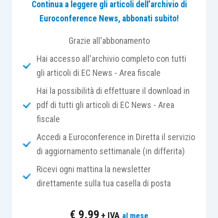
Continua a leggere gli articoli dell’archivio di
attualmente:
Euroconference News, abbonati subito!
il credito d’imposta per “imprese
Grazie all'abbonamento
energivore” relativo al primo trimestre
Hai accesso all'archivio completo con tutti
2022
, ai sensi dell’
articolo 15 D.L. 4/2022;
gli articoli di EC News - Area fiscale
il credito d’imposta per “imprese
Hai la possibilità di effettuare il download in
energivore” relativo al secondo
pdf di tutti gli articoli di EC News - Area
trimestre 2022
, ai sensi dell’
articolo 4
fiscale
D.L. 17/2022
;
il nuovo credito d’imposta per imprese
Accedi a Euroconference in Diretta il servizio
dotate
di contatori di energia elettrica di
di aggiornamento settimanale (in differita)
potenza disponibile pari o superiore a
Ricevi ogni mattina la newsletter
16,5 kW, diverse dalle “imprese
direttamente sulla tua casella di posta
energivore”,
ai sensi dell’
articolo 3 D.L.
21/2022
.
€
9,99
+ IVA
al mese