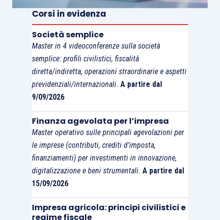
misura pari al
20%
della spesa sostenuta per
Corsi in evidenza
l’acquisto del gas, consumato nel
secondo
trimestre 2022
, per usi energetici diversi da
Società semplice
quelli termoelettrici,
in caso di incremento
Master in 4 videoconferenze sulla società
semplice: profili civilistici, fiscalità
significativo del prezzo di riferimento del gas
diretta/indiretta, operazioni straordinarie e aspetti
naturale,
calcolato come media riferita al primo
previdenziali/internazionali.
A partire dal
trimestre 2022 dei prezzi di riferimento
9/09/2026
pubblicati dal Gestore dei mercati energetici
(GME),
superiore al 30%
del corrispondente
Finanza agevolata per l’impresa
prezzo medio riferito al primo trimestre 2019.
Master operativo sulle principali agevolazioni per
le imprese (contributi, crediti d’imposta,
finanziamenti) per investimenti in innovazione,
Le principali
caratteristiche dei crediti
digitalizzazione e beni strumentali.
A partire dal
d’imposta per acquisto di energia elettrica e
15/09/2026
gas naturale
sono similari:
Impresa agricola: principi civilistici e
regime fiscale
utilizzo esclusivo
in compensazione,
ai