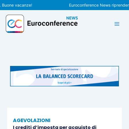
Vai
one vacanze!
Euroconference News riprenderà le p
al
contenuto
AGEVOLAZIONI
I crediti d’imposta per acquisto di