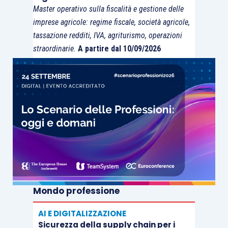
Master operativo sulla fiscalità e gestione delle
sensi dell’
articolo 17 D. Lgs. 241/1997
(i
imprese agricole: regime fiscale, società agricole,
crediti per “imprese energivore” e
tassazione redditi, IVA, agriturismo, operazioni
“imprese gasivore” sono utilizzabili entro
straordinarie.
A partire dal 10/09/2026
il 31.12.2022) con
facoltà di cessione
solo per intero
secondo le regole dei
bonus edilizi, ai sensi degli
articoli 3
,
4
e
9, D.L. 21/2022
;
disapplicazione dei limiti generali di
compensazione
;
irrilevanza fiscale
dei relativi contributi;
cumulabilità
con agevolazioni aventi a
oggetto i medesimi costi,
a condizione di
Mondo professione
non superare
,
tenuto conto anche della
non concorrenza alla formazione del
AI E DIGITALIZZAZIONE
reddito e della base imponibile
Sicurezza della supply chain per i