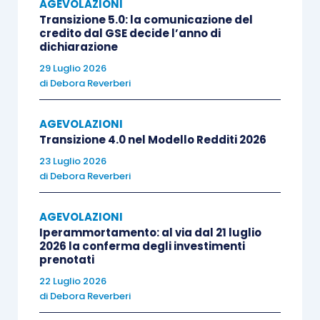
spetta nelle seguenti misure:
AGEVOLAZIONI
Transizione 5.0: la comunicazione del
credito dal GSE decide l’anno di
pari al 20% della spesa sostenuta per la
dichiarazione
componente energetica, acquistata ed
29 Luglio 2026
di
Debora Reverberi
effettivamente utilizzata, nel primo
trimestre 2022,
ai sensi dell’
articolo 15
AGEVOLAZIONI
D.L. 4/2022
;
Transizione 4.0 nel Modello Redditi 2026
pari al 25% della spesa sostenuta per la
23 Luglio 2026
componente energetica
, acquistata ed
di
Debora Reverberi
effettivamente utilizzata, nel secondo
trimestre 2022,
ai sensi dell’
articolo 4
AGEVOLAZIONI
Iperammortamento: al via dal 21 luglio
D.L. 17/2022
come modificato
2026 la conferma degli investimenti
dall’
articolo 5 D.L. 21/2022
che ha
prenotati
innalzato l’aliquota dal 20% al 25%;
22 Luglio 2026
pari al 25% della spesa sostenuta per la
di
Debora Reverberi
componente energetica, prodotta e