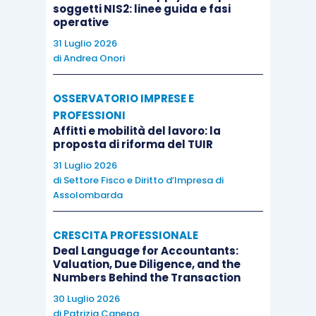
soggetti NIS2: linee guida e fasi
dell’imposta regionale sulle attività
operative
produttive
,
il costo sostenuto
.
31 Luglio 2026
di
Andrea Onori
Il codice tributo del credito per “imprese
energivore”
previsto dall’
articolo 15 D.L. 4/2022
OSSERVATORIO IMPRESE E
per la componente energetica acquistata ed
PROFESSIONI
Affitti e mobilità del lavoro: la
effettivamente utilizzata
nel primo trimestre
proposta di riforma del TUIR
2022, è “6960” – anno di riferimento 2022,
31 Luglio 2026
istituito con la recente
risoluzione AdE
di
Settore Fisco e Diritto d’Impresa di
13/E/2022
.
Assolombarda
CRESCITA PROFESSIONALE
Deal Language for Accountants:
Valuation, Due Diligence, and the
Numbers Behind the Transaction
30 Luglio 2026
di
Patrizia Canepa