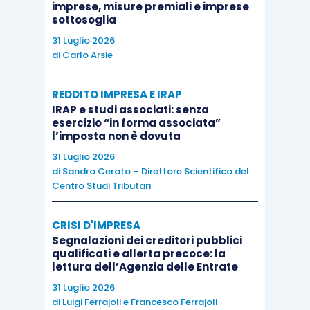
2022
, ai sensi dell’
articolo 5 D.L. 17/2022
;
imprese, misure premiali e imprese
sottosoglia
il nuovo credito d’imposta per imprese
diverse dalle “imprese gasivore”,
ai
31 Luglio 2026
di
Carlo Arsie
sensi dell’
articolo 4 D.L. 21/2022
.
REDDITO IMPRESA E IRAP
Il credito d’imposta per imprese a forte
IRAP e studi associati: senza
consumo di gas è destinato ai soggetti operanti
esercizio “in forma associata”
l’imposta non è dovuta
in uno dei settori di cui all’allegato 1 al D.M.
31 Luglio 2026
541/2021,
che abbiano consumato
, nel primo
di
Sandro Cerato – Direttore Scientifico del
trimestre 2022, un quantitativo di gas naturale
Centro Studi Tributari
per usi energetici non inferiore al 25% del
volume di gas naturale
indicato all’articolo 3,
CRISI D'IMPRESA
comma 1, D.M. 541/2021, al netto dei consumi di
Segnalazioni dei creditori pubblici
qualificati e allerta precoce: la
gas naturale impiegato in usi termoelettrici e che
lettura dell’Agenzia delle Entrate
abbiano subìto un
incremento significativo,
31 Luglio 2026
superiore al 30%, del prezzo di riferimento del
di
Luigi Ferrajoli
e
Francesco Ferrajoli