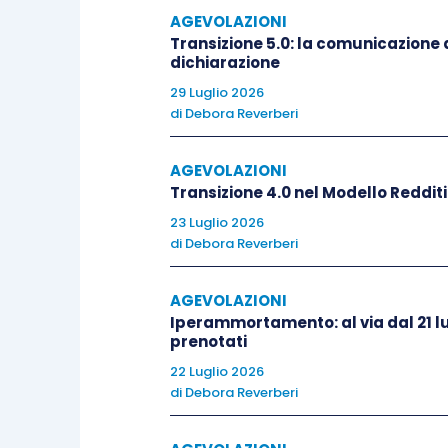
Legge di bilancio 2021), rinviando la 
AGEVOLAZIONI
maggiorata
a partire dall’anno dell’av
Transizione 5.0: la comunicazione d
dichiarazione
29 Luglio 2026
Il
ritardo nell’interconnessione
è tratta
di
Debora Reverberi
Nel caso in cui il
bene entri comunque
AGEVOLAZIONI
contribuente:
Transizione 4.0 nel Modello Reddit
23 Luglio 2026
di
Debora Reverberi
può godere del credito d’impos
quello in cui si realizza l’inter
AGEVOLAZIONI
può decidere di
attendere l’in
Iperammortamento: al via dal 21 lu
misura piena”.
prenotati
22 Luglio 2026
Nel caso in cui l’impresa decida di avv
di
Debora Reverberi
seguito dell’entrata in funzione del b