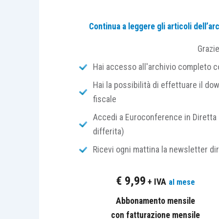
scambi informazioni con sist
Continua a leggere gli articoli dell’
pianificazione, sistemi di pro
anche in remoto, e controllo, di
Grazi
(es.: clienti, fornitori, partner n
Hai accesso all'archivio completo con
di produzione,
supply chain
, 
Hai la possibilità di effettuare il dow
specifiche documentate, dis
fiscale
riconosciute (esempi: TCPIP, HTT
sia
identificato univocamente
,
Accedi a Euroconference in Diretta 
mediante l’utilizzo di standard
differita)
(es.: indirizzo IP).
Ricevi ogni mattina la newsletter di
Con riferimento ai
protocolli di inte
€
9,99
+ IVA
al mese
riconducibili a standard
de jure
– vale
standard ufficiali (a titolo esemplificati
Abbonamento mensile
OPC – UA cui CEI CLC/TR 62541 e anc
con fatturazione mensile