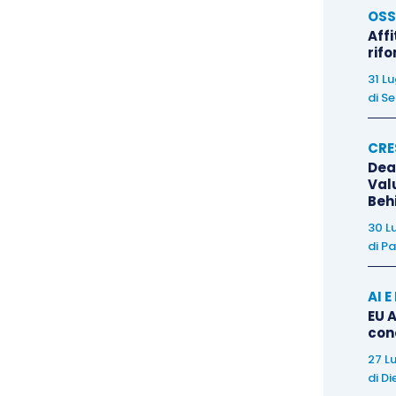
OSS
Affi
mpli espressamente
alcun termine
entro il quale il
rif
i documenti attestanti la sussistenza dei requisiti
31 L
sere acquisiti.
di
Se
CRE
tato chiarito che
l’effettiva implementazione
Dea
tema aziendale
e l’attestazione documentale delle
Val
Beh
mposta tra loro diversi, non comportano il venir meno
lo lo
slittamento in avanti
del
dies a quo
per la
30 L
di
Pa
AI 
ntervenire anche in un anno successivo a quello di
EU A
ntrata in funzione del bene, esclusivamente per la
con
are l’infrastruttura informatica necessaria
27 L
di
Di
e non viene meno, sempreché le caratteristiche