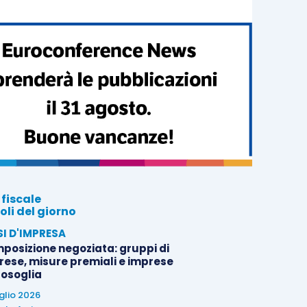
 fiscale
oli del giorno
SI D'IMPRESA
posizione negoziata: gruppi di
rese, misure premiali e imprese
tosoglia
uglio 2026