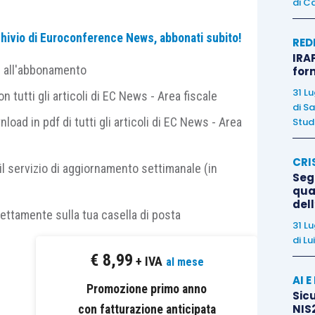
di
Ca
emi interni
(es.: sistema gestionale, sistemi di
archivio di Euroconference News, abbonati subito!
RED
gettazione e sviluppo del prodotto, monitoraggio,
IRAP
 altre macchine dello stabilimento, ecc.)
e/o esterni
e all'abbonamento
for
ella progettazione e sviluppo collaborativo, altri siti
31 L
 tutti gli articoli di EC News - Area fiscale
ecc.) per mezzo di un collegamento basato su
di
Sa
nload in pdf di tutti gli articoli di EC News - Area
Studi
ponibili pubblicamente e internazionalmente
P, MQTT, ecc.);
CRI
 al fine di riconoscere l’origine delle informazioni,
il servizio di aggiornamento settimanale (in
Segn
 di indirizzamento internazionalmente riconosciuti
qual
del
rettamente sulla tua casella di posta
31 L
di
Lu
rconnessione e indirizzamento
, oltre ai protocolli
€
8,99
+ IVA
al mese
 a dire, quelli omologati da organizzazioni dello
AI 
vo, quelli previsti dalla norma IEC 61158, IEC 61784 o
Promozione primo anno
Sicu
ora CEI EN 62591 per le comunicazioni
wireless
) –
NIS2
con fatturazione anticipata