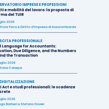
ERVATORIO IMPRESE E PROFESSIONI
tti e mobilità del lavoro: la proposta di
orma del TUIR
uglio 2026
ttore Fisco e Diritto d’Impresa di Assolombarda
SCITA PROFESSIONALE
l Language for Accountants:
uation, Due Diligence, and the Numbers
ind the Transaction
uglio 2026
trizia Canepa
E DIGITALIZZAZIONE
I Act e studi professionali: le scadenze
crete
uglio 2026
ego Barberi
e
Stefano Dovier