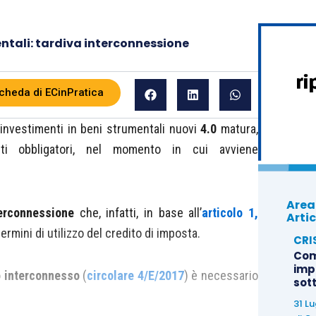
ntali: tardiva interconnessione
cheda di ECinPratica
investimenti in beni strumentali nuovi
4.0
matura,
siti obbligatori, nel momento in cui avviene
Area
erconnessione
che, infatti, in base all’
articolo 1,
Artic
termini di utilizzo del credito di imposta.
CRI
Com
imp
o interconnesso
(
circolare 4/E/2017
) è necessario
sot
31 L