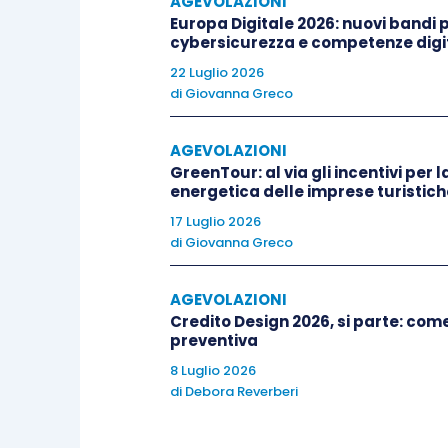
piena” successivamente fruibile dall’a
AGEVOLAZIONI
Europa Digitale 2026: nuovi bandi pe
quanto già fruito in precedenza
.
cybersicurezza e competenze digit
22 Luglio 2026
Tale valore, al netto del credito di i
di
Giovanna Greco
triennio
di fruizione di pari importo.
AGEVOLAZIONI
GreenTour: al via gli incentivi per l
Ad
esempio
, ipotizzando che nel corso
energetica delle imprese turistich
funzione di un bene agevolabile, con 
17 Luglio 2026
proceda alla sua
interconnessione
:
di
Giovanna Greco
qualora l’impresa, nel corso d
AGEVOLAZIONI
Credito Design 2026, si parte: co
compensazione la
prima quota
preventiva
della Legge di bilancio 2021, pari
8 Luglio 2026
a partire dal
2022
decorrerà il
t
di
Debora Reverberi
del
comma 1056
, e la quota an
42.000 (45.000 – 3.000)].