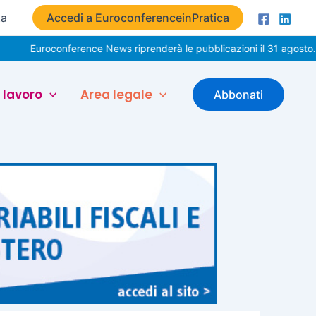
ta
Accedi a EuroconferenceinPratica
oconference News riprenderà le pubblicazioni il 31 agosto. Buone v
 lavoro
Area legale
Abbonati