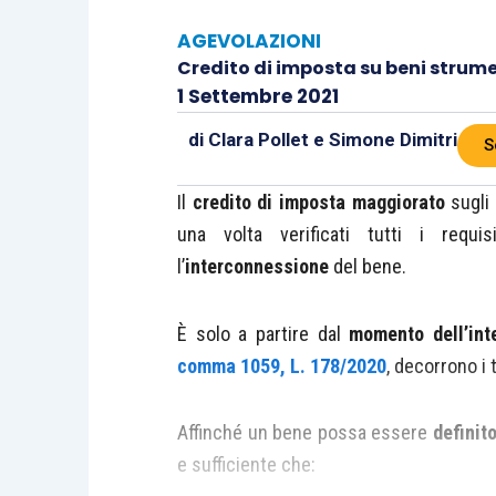
AGEVOLAZIONI
Credito di imposta su beni strume
1 Settembre 2021
di
Clara Pollet
e
Simone Dimitri
S
Il
credito di imposta maggiorato
sugli 
una volta verificati tutti i requi
l’
interconnessione
del bene.
È solo a partire dal
momento dell’int
comma 1059, L. 178/2020
, decorrono i 
Affinché un bene possa essere
definit
e sufficiente che: