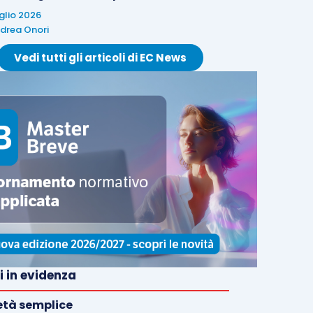
uglio 2026
drea Onori
Vedi tutti gli articoli di EC News
i in evidenza
età semplice