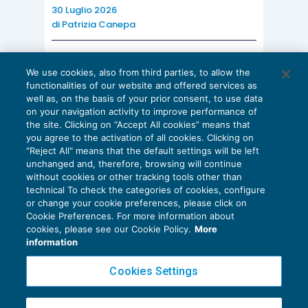
30 Luglio 2026
di
Patrizia Canepa
AI E DIGITALIZZAZIONE
We use cookies, also from third parties, to allow the
EU AI Act e studi professionali: le
functionalities of our website and offered services as
scadenze concrete
well as, on the basis of your prior consent, to use data
on your navigation activity to improve performance of
27 Luglio 2026
the site. Clicking on “Accept All cookies” means that
di
Diego Barberi
e
Stefano Dovier
you agree to the activation of all cookies. Clicking on
"Reject All" means that the default settings will be left
unchanged and, therefore, browsing will continue
without cookies or other tracking tools other than
technical To check the categories of cookies, configure
or change your cookie preferences, please click on
Cookie Preferences. For more information about
Privacy Policy
cookies, please see our Cookie Policy.
More
Cookie Policy
information
Euroconference NEWS è una testata registrata al Tribunale di Milano Reg. n. 8556/2026
Cookies Settings
Direttore responsabile Sandro Cerato
Copyright 2016 ©
Gruppo Euroconference S.p.A.
v2.32.4