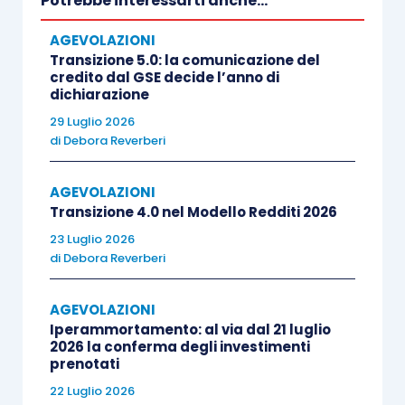
Potrebbe interessarti anche...
disposizione normativa demanda
allo
stesso provvedimento
l’individuazione
AGEVOLAZIONI
Transizione 5.0: la comunicazione del
degli specifici
campi delle dichiarazioni
credito dal GSE decide l’anno di
dei redditi rilevanti
.
dichiarazione
29 Luglio 2026
Nella giornata di
sabato
,
4 settembre
, è stato
di
Debora Reverberi
pubblicato il
provvedimento prot. n.
227357/2021
AGEVOLAZIONI
, con il quale,
pur non essendo state
Transizione 4.0 nel Modello Redditi 2026
disciplinate le modalità di presentazione
23 Luglio 2026
dell’istanza
, sono stati
individuati gli specifici
di
Debora Reverberi
campi delle dichiarazioni dei redditi
relative ai
periodi d’imposta in corso al
31 dicembre 2019
e
AGEVOLAZIONI
al
31 dicembre 2020 necessari a determinare gli
Iperammortamento: al via dal 21 luglio
2026 la conferma degli investimenti
ammontari dei risultati economici d’esercizio
prenotati
rilevanti ai fini della quantificazione del
22 Luglio 2026
contributo a fondo perduto
.