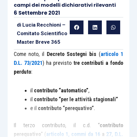
campi dei modelli dichiarativi rilevanti
6 Settembre 2021
di
Lucia Recchioni –
Comitato Scientifico
Master Breve 365
Come noto, il
Decreto Sostegni bis
(
articolo 1
D.L. 73/2021
) ha previsto
tre contributi a fondo
perduto
:
il
contributo “automatico”
,
il
contributo “per le attività stagionali”
e il
contributo “perequativo”
.
Il terzo contributo, il c.d. “
contributo
perequativo
” (
articolo 1, commi da 16
a
27, D.L.