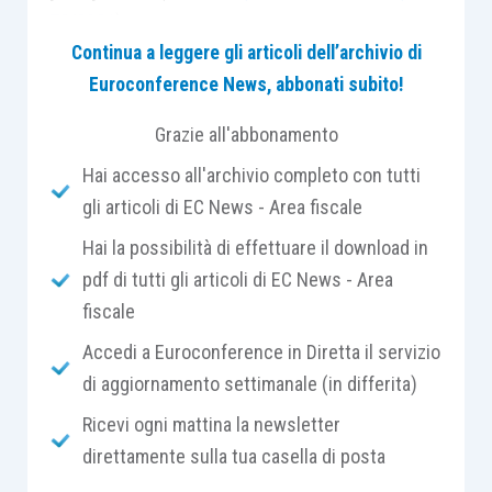
73/2021
):
Continua a leggere gli articoli dell’archivio di
Euroconference News, abbonati subito!
spetta esclusivamente ai soggetti
titolari
di reddito agrario
di cui all’
articolo 32
Grazie all'abbonamento
Tuir
, nonché ai soggetti con
ricavi di cui
Hai accesso all'archivio completo con tutti
all’
articolo 85, comma 1, lettere a) e b)
, o
gli articoli di EC News - Area fiscale
compensi di cui all’
articolo 54, comma 1,
Tuir
non superiori a 10 milioni di euro
nel
Hai la possibilità di effettuare il download in
secondo periodo d’imposta antecedente
pdf di tutti gli articoli di EC News - Area
al 26.05.2021. Non spetta, in ogni caso, ai
fiscale
soggetti la cui partita Iva risulti non
Accedi a Euroconference in Diretta il servizio
attiva al 26.05.2021
, agli
enti pubblici di
di aggiornamento settimanale (in differita)
cui all’
articolo 74
, nonché ai
soggetti di
Ricevi ogni mattina la newsletter
cui all’
articolo 162-bis Tuir
(intermediari
direttamente sulla tua casella di posta
finanziari e società di partecipazione);