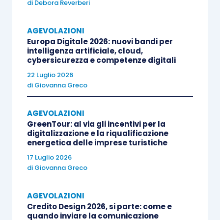
di
Debora Reverberi
Di seguito si richiamano quindi le
tabelle
AGEVOLAZIONI
Europa Digitale 2026: nuovi bandi per
proposte nell’allegato A
del richiamato
intelligenza artificiale, cloud,
provvedimento.
cybersicurezza e competenze digitali
22 Luglio 2026
di
Giovanna Greco
AGEVOLAZIONI
GreenTour: al via gli incentivi per la
digitalizzazione e la riqualificazione
energetica delle imprese turistiche
17 Luglio 2026
di
Giovanna Greco
AGEVOLAZIONI
Credito Design 2026, si parte: come e
quando inviare la comunicazione