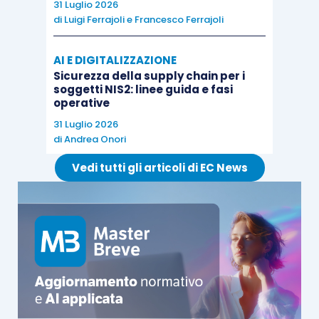
31 Luglio 2026
di
Luigi Ferrajoli
e
Francesco Ferrajoli
AI E DIGITALIZZAZIONE
Sicurezza della supply chain per i
soggetti NIS2: linee guida e fasi
operative
31 Luglio 2026
di
Andrea Onori
Vedi tutti gli articoli di EC News