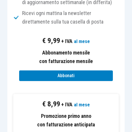
marzo 2020
;
di aggiornamento settimanale (in differita)
il
contributo “perequativo”
, commisurato
Ricevi ogni mattina la newsletter
alla
riduzione del risultato economico
direttamente sulla tua casella di posta
d’esercizio
(tale contributo troverà
attuazione successivamente al
10
€
9,99
+ IVA
al mese
settembre 2021
).
Abbonamento mensile
Coloro che intendono beneficiare del contributo
con fatturazione mensile
di cui al secondo punto possono quindi
Abbonati
presentare istanza
a decorrere da oggi, 5 luglio
,
tramite il
servizio web
, e
fino al 2 settembre
2021
. Coloro che intendono procedere alla
trasmissione del file
, invece, dovranno attendere
€
8,99
+ IVA
al mese
il
7 luglio
.
Promozione primo anno
con fatturazione anticipata
I soggetti ai quali è riconosciuto il contributo