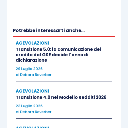
soggetti che:
•
hanno cessato l’attività e quindi la
Potrebbe interessarti anche...
partita Iva alla data del 26 maggio 2021
(data di entrata in vigore del decreto
AGEVOLAZIONI
Sostegni bis);
Transizione 5.0: la comunicazione del
credito dal GSE decide l’anno di
dichiarazione
•
hanno attivato la partita Iva
29 Luglio 2026
successivamente al 26 maggio 2021
.
di
Debora Reverberi
AGEVOLAZIONI
Fanno
eccezione
e possono quindi
Transizione 4.0 nel Modello Redditi 2026
richiedere il contributo anche se
hanno
23 Luglio 2026
attivato la partita Iva successivamente al
di
Debora Reverberi
26 maggio 2021
: