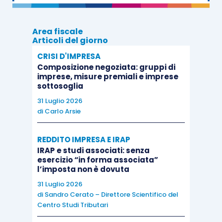
stagionali
non è previsto il requisito,
alternativo al calo del fatturato e
Area fiscale
corrispettivi, consistente nell’attivazione
Articoli del giorno
della partita Iva a partire dal 1° gennaio
CRISI D'IMPRESA
2019
. Da ciò ne consegue che
è sempre
Composizione negoziata: gruppi di
imprese, misure premiali e imprese
necessario verificare l’intervenuta
sottosoglia
riduzione del fatturato
per poter
31 Luglio 2026
beneficiare del contributo in esame.
di
Carlo Arsie
A differenza degli altri contributi proposti
REDDITO IMPRESA E IRAP
IRAP e studi associati: senza
dalla normativa emergenziale,
per il
esercizio “in forma associata”
contributo in esame non è previsto un
l’imposta non è dovuta
importo minimo di 1.000/2.000 euro
. Il
31 Luglio 2026
contributo, dunque,
è sempre commisurato
di
Sandro Cerato – Direttore Scientifico del
Centro Studi Tributari
alla riduzione del fatturato
.