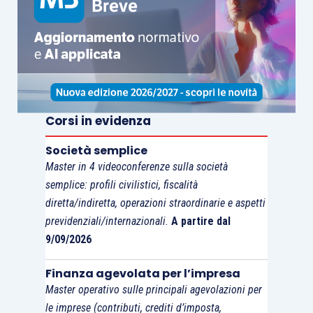
elevati limiti d’importo riconosciuti
)
Il soggetto richiedente deve compilare nel
quadro A l’elenco degli aiuti di Stato da lui
ricevuti
, specificando per ciascuno
se l’ha
ricevuto con riferimento alla sezione 3.1
Corsi in evidenza
e/o 3.12 del
Temporary Framework
.
Società semplice
Qualora il richiedente faccia parte di
Master in 4 videoconferenze sulla società
semplice: profili civilistici, fiscalità
un’
impresa unica
, deve indicare nel quadro
diretta/indiretta, operazioni straordinarie e aspetti
B
l’elenco dei codici fiscali di tutti i
previdenziali/internazionali.
A partire dal
soggetti facenti parte dell’impresa unica
.
9/09/2026
I soggetti che intendono presentare
Finanza agevolata per l’impresa
l’istanza
devono preventivamente aver
Master operativo sulle principali agevolazioni per
presentato la Li.Pe. relativa al I° trimestre
le imprese (contributi, crediti d’imposta,