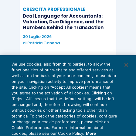
CRESCITA PROFESSIONALE
Deal Language for Accountants:
Valuation, Due Diligence, and the
Numbers Behind the Transaction
30 Luglio 2026
di
Patrizia Canepa
AI E DIGITALIZZAZIONE
We use cookies, also from third parties, to allow the
EU AI Act e studi professionali: le
functionalities of our website and offered services as
scadenze concrete
well as, on the basis of your prior consent, to use data
on your navigation activity to improve performance of
27 Luglio 2026
the site. Clicking on “Accept All cookies” means that
di
Diego Barberi
e
Stefano Dovier
you agree to the activation of all cookies. Clicking on
"Reject All" means that the default settings will be left
unchanged and, therefore, browsing will continue
without cookies or other tracking tools other than
technical To check the categories of cookies, configure
or change your cookie preferences, please click on
Cookie Preferences. For more information about
Privacy Policy
cookies, please see our Cookie Policy.
More