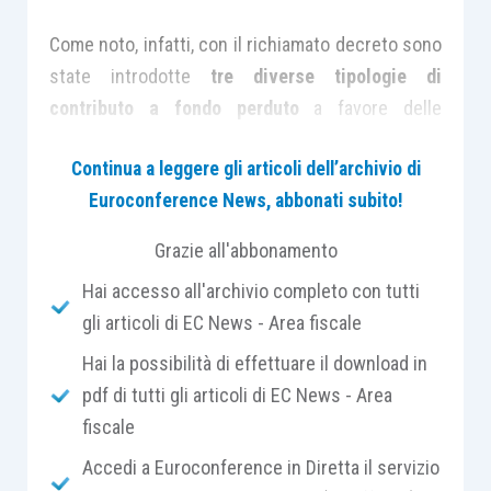
Come noto, infatti, con il richiamato decreto sono
state introdotte
tre diverse tipologie di
contributo a fondo perduto
a favore delle
imprese:
Continua a leggere gli articoli dell’archivio di
Euroconference News, abbonati subito!
il
contributo “automatico”
, riconosciuto a
tutti coloro che hanno beneficiato del
Grazie all'abbonamento
contributo previsto dal
Decreto Sostegni
,
Hai accesso all'archivio completo con tutti
il
“contributo per le attività stagionali”
,
gli articoli di EC News - Area fiscale
riconosciuto a coloro che hanno subìto
Hai la possibilità di effettuare il download in
una
riduzione del fatturato medio
pdf di tutti gli articoli di EC News - Area
mensile
almeno del
30% nel periodo 1°
fiscale
aprile 2020 – 31 marzo 2021
rispetto al
precedente periodo 1° aprile 2019 – 31
Accedi a Euroconference in Diretta il servizio