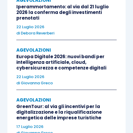
AGEVOLAZIONI
− gli
eredi che proseguono l’attività di un
Iperammortamento: al via dal 21 luglio
2026 la conferma degli investimenti
soggetto deceduto
;
prenotati
22 Luglio 2026
− i
soggetti che si sono costituiti a seguito
di
Debora Reverberi
di operazione di trasformazione aziendale
(incorporazione, conferimento,
AGEVOLAZIONI
Europa Digitale 2026: nuovi bandi per
trasformazione soggettiva) e che
intelligenza artificiale, cloud,
proseguono quindi l’attività svolta dal
cybersicurezza e competenze digitali
soggetto confluito
.
22 Luglio 2026
di
Giovanna Greco
AGEVOLAZIONI
Nell’istanza è necessario barrare l’apposita
GreenTour: al via gli incentivi per la
casella “
Erede che prosegue l’attività del de
digitalizzazione e la riqualificazione
energetica delle imprese turistiche
cuius/Trasformazione
” nel caso in cui il
soggetto richiedente sia un
soggetto che
17 Luglio 2026
di
Giovanna Greco