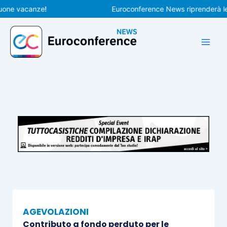
Vai
 vacanze!
Euroconference News riprenderà le pubb
al
contenuto
AGEVOLAZIONI
Contributo a fondo perduto per le