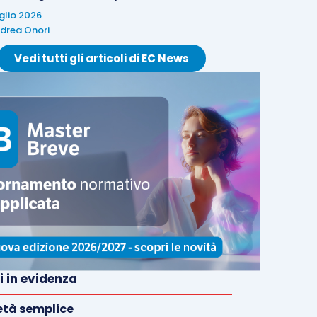
uglio 2026
drea Onori
Vedi tutti gli articoli di EC News
i in evidenza
età semplice