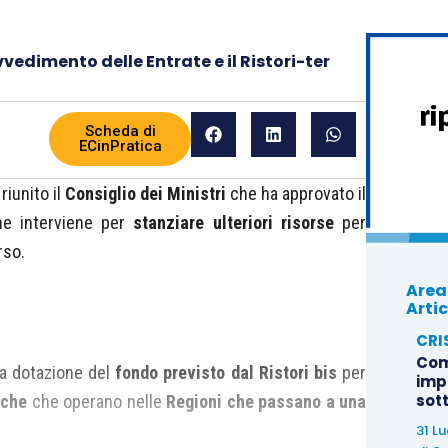
vvedimento delle Entrate e il Ristori-ter
Scheda di
ECinPratica
riunito il
Consiglio dei Ministri
che ha approvato il
e interviene per
stanziare ulteriori risorse
per
rso.
Area
Artic
CRI
Com
lla dotazione del
fondo previsto dal Ristori bis
per
imp
sot
iche
che operano nelle
Regioni che passano a una
31 L