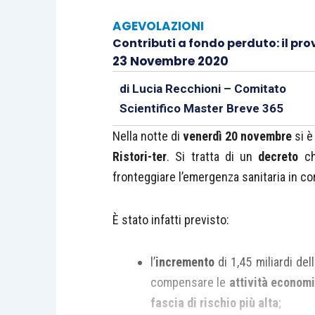
AGEVOLAZIONI
Contributi a fondo perduto: il pro
23 Novembre 2020
di
Lucia Recchioni – Comitato
Scientifico Master Breve 365
Nella notte di
venerdì 20 novembre
si è 
Ristori-ter
. Si tratta di un
decreto
ch
fronteggiare l’emergenza sanitaria in co
È stato infatti previsto:
l’
incremento
di 1,45 miliardi de
compensare le
attività econom
fascia di rischio più alta
;