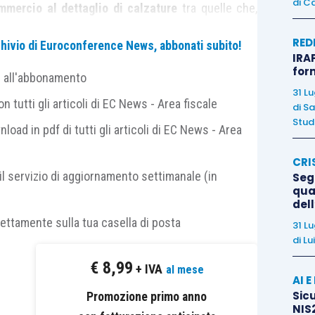
di
Ca
ommercio al dettaglio di calzature
tra quelle che,
”, possono beneficiare del
contributo a fondo
RED
archivio di Euroconference News, abbonati subito!
IRAP
 dotazione di 400 milioni di euro, da destinare ai
for
e all'abbonamento
 alimentari
;
31 L
 tutti gli articoli di EC News - Area fiscale
di
Sa
dotazione finanziaria del
Fondo per le emergenze
Studi
nload in pdf di tutti gli articoli di EC News - Area
re all’acquisto e alla distribuzione di
farmaci per la
vid-19
.
CRI
il servizio di aggiornamento settimanale (in
Segn
vece confluire in un
decreto legge di imminente
qual
del
-quater
”.
rettamente sulla tua casella di posta
31 L
di
Lu
 del termine di pagamento
del 10 dicembre per la
€
8,99
+ IVA
al mese
o
, allo
slittamento dei contributi previdenziali e
AI 
re
, prevedendo altresì una
proroga dei termini di
Sicu
Promozione primo anno
NIS2