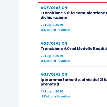
dal 20 novembre 2020 e non oltre il 15
AGEVOLAZIONI
Transizione 5.0: la comunicazione d
dichiarazione
L’importo riconosciuto è
commisurato a
29 Luglio 2026
dal Decreto Rilancio, al quale si applic
di
Debora Reverberi
dei codici Ateco che caratterizzano l’att
AGEVOLAZIONI
Transizione 4.0 nel Modello Reddit
Il nuovo contributo, dunque, è riconosc
attività prevalente
nei settori economic
23 Luglio 2026
di
Debora Reverberi
nell’
allegato 2 del Decreto Ristori bi
regolarmente comunicato all’Agenzia 
AGEVOLAZIONI
della partita Iva con il modello AA7/9.
Iperammortamento: al via dal 21 lu
prenotati
Per poter accedere al nuovo contributo 
22 Luglio 2026
di
Debora Reverberi
Ateco richiamati nell’
allegato 2 del Ris
operativa nella quale viene svolta l’at