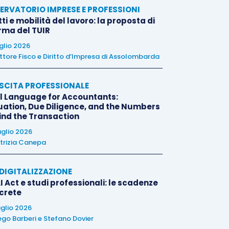
ERVATORIO IMPRESE E PROFESSIONI
tti e mobilità del lavoro: la proposta di
orma del TUIR
uglio 2026
ttore Fisco e Diritto d’Impresa di Assolombarda
SCITA PROFESSIONALE
l Language for Accountants:
uation, Due Diligence, and the Numbers
ind the Transaction
uglio 2026
trizia Canepa
E DIGITALIZZAZIONE
I Act e studi professionali: le scadenze
crete
uglio 2026
ego Barberi
e
Stefano Dovier