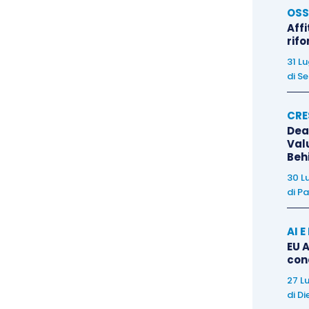
to viene ricondotto ad un
importo minimo di 1.000
OSS
Affi
euro per i soggetti diversi dalle persone fisiche
.
rif
contributo è invece di 150.000 euro
.
31 L
di
Se
 attività esercitate nelle “
zone arancioni
” e nelle
buto previsto dal Decreto Ristori è
incrementata di
CRE
Dea
’integrazione le
attività di gelaterie e pasticcerie
,
Val
e 561041),
bar e altri esercizi simili senza cucina
Beh
e Ateco 551000).
30 L
di
Pa
o
:
AI 
EU A
ssata alla data di presentazione dell’istanza,
con
 partita Iva a partire dal 25 ottobre 2020
.
27 L
di
Di