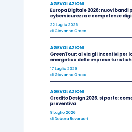
AGEVOLAZIONI
Europa Digitale 2026: nuovi bandi pe
A differenza di quanto previsto dal
D
cybersicurezza e competenze digit
Decreto Ristori
e
Ristori-bis non preve
22 Luglio 2026
di
Giovanna Greco
2019
di
5.000.000 di euro
: i soggetti 
possono dunque richiedere il nuovo con
AGEVOLAZIONI
GreenTour: al via gli incentivi per l
Un’altra differenza rispetto al passato 
energetica delle imprese turistich
emergenza
: il
Decreto Ristori e Ristor
17 Luglio 2026
di
Giovanna Greco
fondo perduto
indipendentemente dall
previsto dal Decreto Rilancio). Pertant
AGEVOLAZIONI
barrato la casella relativa al
domicilio
Credito Design 2026, si parte: co
precedente calamità, con stato di 
preventiva
riceveranno il contributo
solo se
, in b
8 Luglio 2026
fatturato
e corrispettivi tra aprile 2019
di
Debora Reverberi