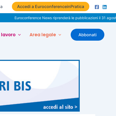
ta
Accedi a EuroconferenceinPratica
uroconference News riprenderà le pubblicazioni il 31 agosto. Buone
 lavoro
Area legale
Abbonati