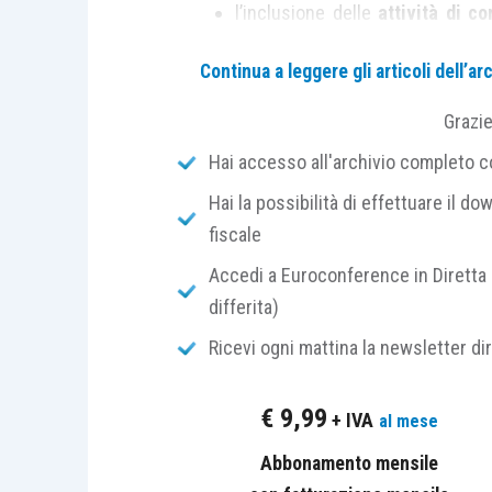
l’inclusione delle
attività di c
nelle cosiddette “
zone rosse
Continua a leggere gli articoli dell’
perduto
;
l’istituzione di un
fondo
con una
Grazi
Comuni
, per l’erogazione di
aiuti
Hai accesso all'archivio completo con
l’aumento di 100 milioni della 
Hai la possibilità di effettuare il dow
nazionali, allo scopo di provvede
fiscale
cura dei pazienti affetti da Co
Accedi a Euroconference in Diretta 
Le novità più rilevanti dovrebbero in
differita)
emanazione
e già ribattezzato “
Ristori
Ricevi ogni mattina la newsletter di
Le misure annunciate vanno dal
rinvio
€
9,99
+ IVA
al mese
rottamazione ter
e il
saldo e stralci
ritenute fiscali in scadenza a dicemb
Abbonamento mensile
versamento dell’acconto Iva
.