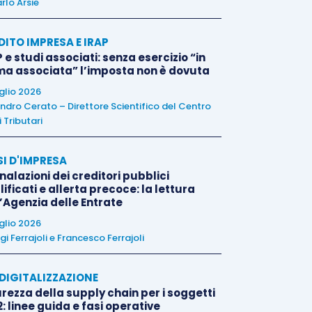
rlo Arsie
DITO IMPRESA E IRAP
 e studi associati: senza esercizio “in
ma associata” l’imposta non è dovuta
uglio 2026
ndro Cerato – Direttore Scientifico del Centro
 Tributari
SI D'IMPRESA
alazioni dei creditori pubblici
ificati e allerta precoce: la lettura
l’Agenzia delle Entrate
uglio 2026
igi Ferrajoli
e
Francesco Ferrajoli
E DIGITALIZZAZIONE
rezza della supply chain per i soggetti
: linee guida e fasi operative