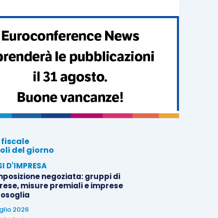
 fiscale
oli del giorno
SI D'IMPRESA
posizione negoziata: gruppi di
rese, misure premiali e imprese
tosoglia
uglio 2026