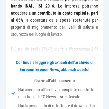
bando INAIL ISI 2016.
Le imprese potranno
accedere a un
contributo in conto capitale, pari
al 65%,
a copertura delle spese sostenute per
progetti di miglioramento dei livelli di salute e
sicurezza nei luoghi di lavoro.
Più nel dettaglio l
‘INAIL mette a disposizione 244
milioni di euro a fondo perduto per contribuire alla
Continua a leggere gli articoli dell’archivio di
realizzazione di interventi per il miglioramento delle
Euroconference News, abbonati subito!
condizioni di salute e sicurezza nei luoghi di lavoro.
Le aziende potranno inserire
online
i propri progetti
Grazie all'abbonamento
fino alle ore 18 del prossimo 5 giugno.
Hai accesso all'archivio completo con tutti
gli articoli di EC News - Area fiscale
Le imprese registrate al portale INAIL hanno a
Hai la possibilità di effettuare il download in
disposizione un’applicazione informatica per la