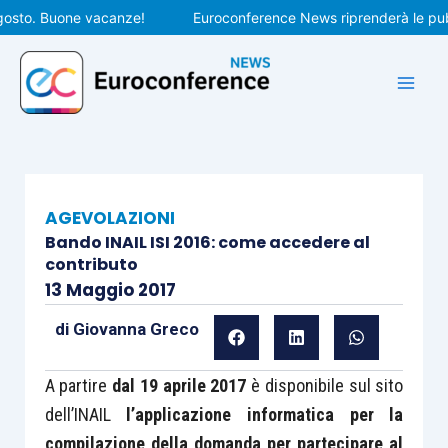
Vai
to. Buone vacanze!
Euroconference News riprenderà le pubblic
al
contenuto
AGEVOLAZIONI
Bando INAIL ISI 2016: come accedere al
contributo
13 Maggio 2017
di
Giovanna Greco
A partire
dal 19 aprile 2017
è disponibile sul sito
dell’INAIL
l’applicazione informatica per la
compilazione della domanda per partecipare al