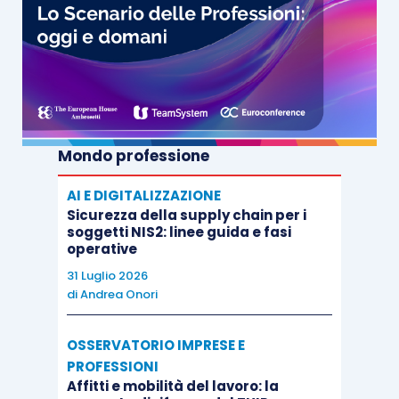
Mondo professione
AI E DIGITALIZZAZIONE
Sicurezza della supply chain per i
soggetti NIS2: linee guida e fasi
operative
31 Luglio 2026
di
Andrea Onori
OSSERVATORIO IMPRESE E
PROFESSIONI
Affitti e mobilità del lavoro: la