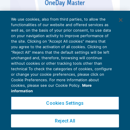
We use cookies, also from third parties, to allow the
functionalities of our website and offered services as
well as, on the basis of your prior consent, to use data
on your navigation activity to improve performance of
the site. Clicking on “Accept All cookies” means that
you agree to the activation of all cookies. Clicking on
"Reject All" means that the default settings will be left
unchanged and, therefore, browsing will continue
without cookies or other tracking tools other than
technical To check the categories of cookies, configure
or change your cookie preferences, please click on
Cookie Preferences. For more information about
Privacy Policy
cookies, please see our Cookie Policy.
More
Cookie Policy
information
Euroconference NEWS è una testata registrata al Tribunale di Milano Reg. n. 8556/2026
Cookies Settings
Direttore responsabile Sandro Cerato
Copyright 2016 ©
Gruppo Euroconference S.p.A.
v2.32.2
Reject All
Piazza Luigi Einaudi, 10N01 - 20124 Milano - info@ecnews.it