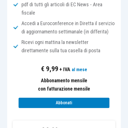
pdf di tutti gli articoli di EC News - Area
compilazione della domanda
, che consentirà di
fiscale
effettuare simulazioni relative al progetto da
presentare, verificare il raggiungimento della
Accedi a Euroconference in Diretta il servizio
soglia di ammissibilità (pari a 120 punti) e salvare
di aggiornamento settimanale (in differita)
la domanda inserita.
Ricevi ogni mattina la newsletter
direttamente sulla tua casella di posta
I
destinatari degli incentivi
sono le imprese,
anche individuali, iscritte alla Camera di
€
9,99
+ IVA
al mese
commercio, industria, artigianato e agricoltura. I
finanziamenti vengono assegnati fino a
Abbonamento mensile
esaurimento, secondo
l’ordine cronologico di
con fatturazione mensile
presentazione delle domande
. La novità del
Abbonati
bando ISI 2016 è rappresentata dall’introduzione
di
un ulteriore asse di finanziamento
dedicato ai
progetti di micro e piccole imprese operanti in