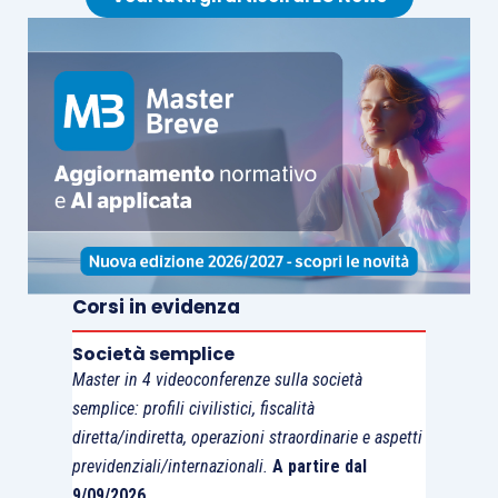
3. Invio della documentazione a completamento
della domanda
Le imprese collocate in posizione utile per il
finanziamento dovranno far pervenire all’INAIL,
entro e non oltre il termine di 30 giorni
decorrente dal giorno successivo a quello di
perfezionamento della formale comunicazione
degli elenchi cronologici,
la copia della domanda
Corsi in evidenza
telematica
generata dal sistema e tutti gli altri
Società semplice
documenti, indicati nell’avviso pubblico, per la
Master in 4 videoconferenze sulla società
specifica tipologia di progetto.
semplice: profili civilistici, fiscalità
diretta/indiretta, operazioni straordinarie e aspetti
previdenziali/internazionali.
A partire dal
9/09/2026