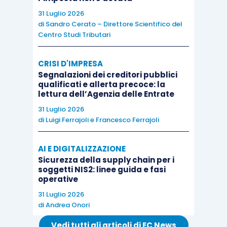
Dal 12 giugno 2017
le imprese che hanno
31 Luglio 2026
di
Sandro Cerato – Direttore Scientifico del
raggiunto o superato la soglia minima di
Centro Studi Tributari
ammissibilità prevista e salvato definitivamente
la propria domanda, effettuandone la
CRISI D'IMPRESA
registrazione attraverso l’apposita funzione
Segnalazioni dei creditori pubblici
presente in procedura tramite il tasto “invia”,
qualificati e allerta precoce: la
lettura dell’Agenzia delle Entrate
potranno accedere all’interno della procedura
31 Luglio 2026
informatica ed effettuare il
download
del proprio
di
Luigi Ferrajoli
e
Francesco Ferrajoli
codice identificativo che le identifica in maniera
univoca
. Gli elenchi in ordine cronologico
di
AI E DIGITALIZZAZIONE
tutte domande inoltrate, con evidenza di quelle
Sicurezza della supply chain per i
soggetti NIS2: linee guida e fasi
collocatesi in posizione utile per l’ammissibilità al
operative
finanziamento,
saranno pubblicati entro 7 giorni
31 Luglio 2026
dal giorno di ultimazione della fase di invio del
di
Andrea Onori
codice identificativo.
Vedi tutti gli articoli di EC News