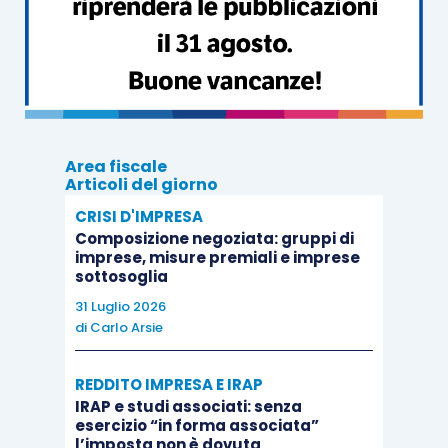
effettuare la
registrazione della
domanda
attraverso l’apposita funzione
presente in procedura tramite il tasto
“invia”.
Area fiscale
Per compilare la domanda è necessario essere in
Articoli del giorno
possesso delle credenziali di accesso ai servizi
CRISI D'IMPRESA
online
, che possono essere ottenute effettuando
Composizione negoziata: gruppi di
imprese, misure premiali e imprese
la registrazione sul portale dell’Istituto
entro e
sottosoglia
non oltre le ore 18 del prossimo 3 giugno
.
31 Luglio 2026
di
Carlo Arsie
REDDITO IMPRESA E IRAP
IRAP e studi associati: senza
2. Invio del codice identificativo (click-day)
esercizio “in forma associata”
l’imposta non è dovuta