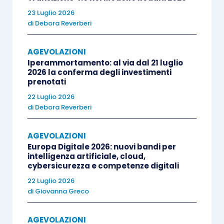
amministrativa
e
la realizzazione del progetto
.
23 Luglio 2026
L’impresa il cui progetto comporti un
di
Debora Reverberi
finanziamento di ammontare pari o superiore a
30.000 euro può richiedere un
anticipo sul
AGEVOLAZIONI
Iperammortamento: al via dal 21 luglio
contributo spettante fino al 50%
, compilando
2026 la conferma degli investimenti
l’apposita sezione del modulo di domanda
online
.
prenotati
Il contributo è cumulabile con i benefici derivanti
22 Luglio 2026
da interventi pubblici di garanzia sul credito,
di
Debora Reverberi
come quelli gestiti dal Fondo di garanzia delle PMI
AGEVOLAZIONI
e da ISMEA.
Europa Digitale 2026: nuovi bandi per
intelligenza artificiale, cloud,
cybersicurezza e competenze digitali
Per l’aggiudicazione del contributo è necessario
distinguere tre fasi.
22 Luglio 2026
di
Giovanna Greco
AGEVOLAZIONI