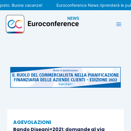
Vai
o. Buone vacanze!
Euroconference News riprenderà le pubblica
al
contenuto
AGEVOLAZIONI
Bando Disegni+2021: domande al via