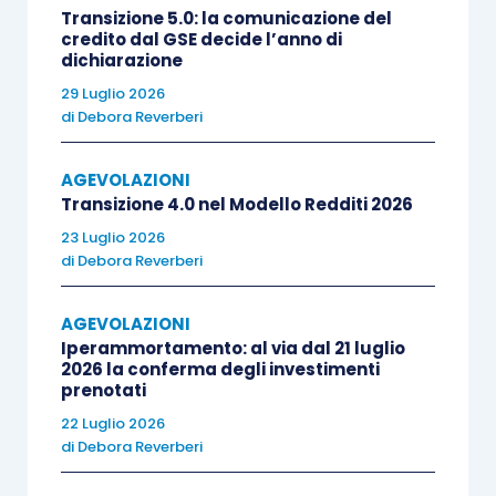
Transizione 5.0: la comunicazione del
caratteristiche delle linee, dei contorni, dei colori,
credito dal GSE decide l’anno di
della forma, della struttura superficiale ovvero dei
dichiarazione
materiali del prodotto stesso ovvero del suo
29 Luglio 2026
di
Debora Reverberi
ornamento
”.
AGEVOLAZIONI
Per la realizzazione del progetto, come sopra
Transizione 4.0 nel Modello Redditi 2026
identificato, sono riconosciute
ammissibili le
23 Luglio 2026
spese per l’acquisizione dei servizi
di
Debora Reverberi
specialistici esterni
sostenute
successivamente alla data di registrazione del
AGEVOLAZIONI
disegno/modello e in ogni caso
Iperammortamento: al via dal 21 luglio
non antecedenti
2026 la conferma degli investimenti
alla data di pubblicazione nella Gazzetta
prenotati
Ufficiale
della Repubblica Italiana del comunicato
22 Luglio 2026
relativo al presente Bando (avvenuta il
14 agosto
di
Debora Reverberi
2021
). Tali servizi specialistici esterni devono