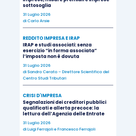
sottosoglia
servizio
.
31 Luglio 2026
di
Carlo Arsie
Importo
Tipologia di servizio
massimo
REDDITO IMPRESA E IRAP
IRAP e studi associati: senza
agevolazione
esercizio “in forma associata”
l’imposta non è dovuta
Ricerca sull’utilizzo di
31 Luglio 2026
5.000 €
materiali innovativi
di
Sandro Cerato – Direttore Scientifico del
Centro Studi Tributari
Realizzazione di prototipi
13.000 €
CRISI D'IMPRESA
Segnalazioni dei creditori pubblici
Realizzazione di stampi
35.000 €
qualificati e allerta precoce: la
lettura dell’Agenzia delle Entrate
Consulenza tecnica per
31 Luglio 2026
la catena produttiva
di
Luigi Ferrajoli
e
Francesco Ferrajoli