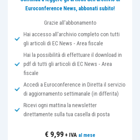
siano
in possesso dei seguenti requisiti
:
Euroconference News, abbonati subito!
dimensione di
micro
,
piccola o media
Grazie all'abbonamento
impresa
, così come definita nell’allegato 1
Hai accesso all'archivio completo con tutti
Regolamento UE 651/2014;
gli articoli di EC News - Area fiscale
sede legale e operativa in Italia;
Hai la possibilità di effettuare il download in
iscritte nel Registro delle Imprese e
pdf di tutti gli articoli di EC News - Area
attive;
fiscale
non essere in stato di liquidazione o
scioglimento e non essere sottoposte a
Accedi a Euroconference in Diretta il servizio
procedure concorsuali ed
essere in
di aggiornamento settimanale (in differita)
regola con l’assolvimento degli obblighi
Ricevi ogni mattina la newsletter
contributivi
attestati dal Documento
direttamente sulla tua casella di posta
Unico di Regolarità Contributiva (Durc);
non avere nei propri confronti cause di
€
9,99
+ IVA
al mese
divieto, di decadenza o di sospensione di