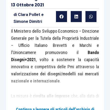
13 Ottobre 2021
di
Clara Pollet
e
Simone Dimitri
Il Ministero dello Sviluppo Economico – Direzione
Generale per la Tutela della Proprietà Industriale
– Ufficio Italiano Brevetti e Marchi e
l’Unioncamere promuovono il
Bando
Disegni+2021
, volto a sostenere la capacità
innovativa e competitiva delle Pmi attraverso la
valorizzazione dei disegni/modelli sui mercati
nazionale e internazionale
.
La misura è
rivolta alle imprese
che, alla data di
presentazione della domanda di partecipazione,
Continua a leggere gli articoli dell’archivio di