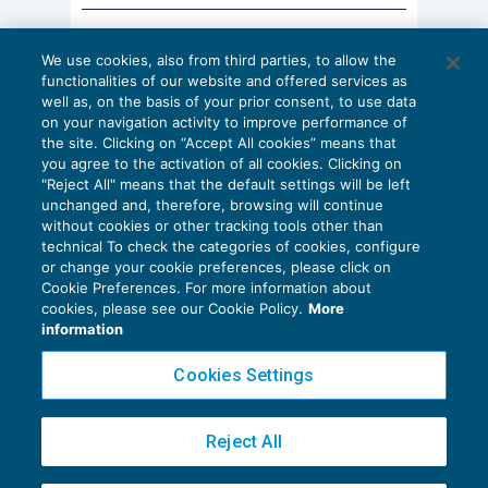
AI E DIGITALIZZAZIONE
We use cookies, also from third parties, to allow the
EU AI Act e studi professionali: le
functionalities of our website and offered services as
scadenze concrete
well as, on the basis of your prior consent, to use data
on your navigation activity to improve performance of
27 Luglio 2026
the site. Clicking on “Accept All cookies” means that
di
Diego Barberi
e
Stefano Dovier
you agree to the activation of all cookies. Clicking on
"Reject All" means that the default settings will be left
unchanged and, therefore, browsing will continue
without cookies or other tracking tools other than
technical To check the categories of cookies, configure
or change your cookie preferences, please click on
Cookie Preferences. For more information about
Privacy Policy
cookies, please see our Cookie Policy.
More
Cookie Policy
information
Euroconference NEWS è una testata registrata al Tribunale di Milano Reg. n. 8556/2026
Cookies Settings
Direttore responsabile Sandro Cerato
Copyright 2016 ©
Gruppo Euroconference S.p.A.
v2.32.2
Reject All
Piazza Luigi Einaudi, 10N01 - 20124 Milano - info@ecnews.it
Capitale Sociale € 300.000,00 i.v. C.F. P.IVA Iscrizione Registro Imprese di Milano