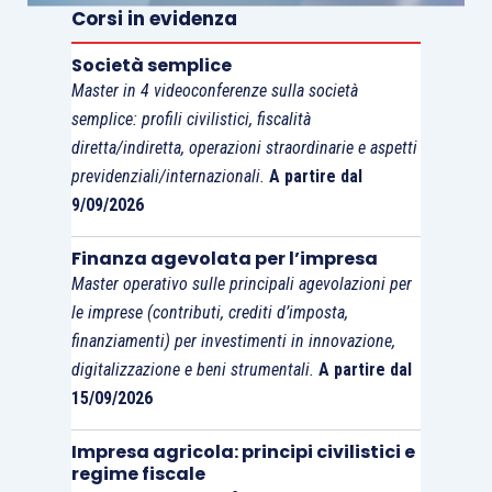
comunicazione offline e
Corsi in evidenza
online) e per la
Società semplice
valutazione tecnico-
Master in 4 videoconferenze sulla società
economica del
semplice: profili civilistici, fiscalità
disegno/modello
diretta/indiretta, operazioni straordinarie e aspetti
previdenziali/internazionali.
A partire dal
Consulenza legale per la
9/09/2026
tutela da azioni di
Finanza agevolata per l’impresa
contraffazione (azioni
2.500 €
Master operativo sulle principali agevolazioni per
legali relative a casi
le imprese (contributi, crediti d’imposta,
concreti)
finanziamenti) per investimenti in innovazione,
digitalizzazione e beni strumentali.
A partire dal
15/09/2026
Gli incentivi sono concessi ai sensi del
Regolamento (UE) n. 1407 del 18 dicembre 2013
Impresa agricola: principi civilistici e
relativo all’applicazione degli articoli 107 e 108
regime fiscale