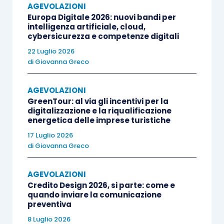
essere destinati alla
valorizzazione di un
AGEVOLAZIONI
Europa Digitale 2026: nuovi bandi per
disegno/modello per la sua messa in
intelligenza artificiale, cloud,
produzione e/o per la sua offerta sul mercato
.
cybersicurezza e competenze digitali
22 Luglio 2026
di
Giovanna Greco
Sono ammissibili le spese sostenute per
l’acquisizione dei seguenti servizi
:
AGEVOLAZIONI
GreenTour: al via gli incentivi per la
ricerca sull’utilizzo di materiali innovativi;
digitalizzazione e la riqualificazione
energetica delle imprese turistiche
realizzazione di prototipi;
17 Luglio 2026
realizzazione di stampi;
di
Giovanna Greco
consulenza tecnica per la catena
produttiva finalizzata alla messa in
AGEVOLAZIONI
produzione del prodotto/disegno;
Credito Design 2026, si parte: come e
quando inviare la comunicazione
consulenza tecnica per certificazioni di
preventiva
prodotto o di sostenibilità ambientale;
8 Luglio 2026