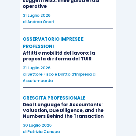
soggetti NIS2: linee guida e fasi
operative
esaminate in base all’ordine cronologico
di
31 Luglio 2026
presentazione telematica; dopo la verifica della
di
Andrea Onori
regolarità formale e della completezza della
domanda è prevista una valutazione di merito del
OSSERVATORIO IMPRESE E
progetto.
PROFESSIONI
Affitti e mobilità del lavoro: la
proposta di riforma del TUIR
Non è consentito il cumulo
, per le stesse spese
31 Luglio 2026
ammissibili (o parte di esse),
con altri aiuti di
di
Settore Fisco e Diritto d’Impresa di
Stato
o aiuti concessi in regime
de minimis
o
Assolombarda
altre agevolazioni finanziate con risorse UE.
CRESCITA PROFESSIONALE
Deal Language for Accountants:
Valuation, Due Diligence, and the
Numbers Behind the Transaction
30 Luglio 2026
di
Patrizia Canepa