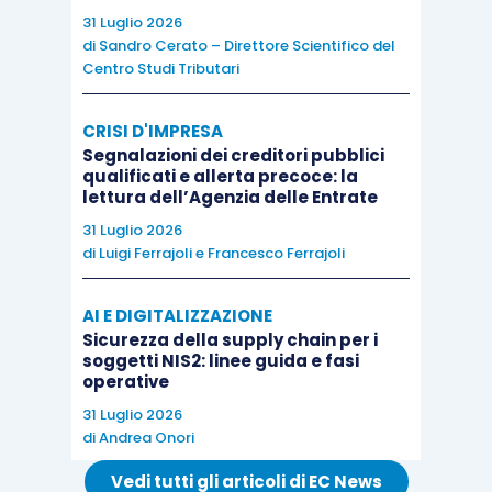
entrambe le tipologie di carichi, il
numero delle
31 Luglio 2026
di
Sandro Cerato – Direttore Scientifico del
rate
prescelto, la
comunicazione
dell’Agenzia
Centro Studi Tributari
delle entrate-Riscossione ha altresì la
funzione
di fissare, nel rispetto delle previsioni di legge, la
CRISI D'IMPRESA
modalità di pagamento
.
Segnalazioni dei creditori pubblici
qualificati e allerta precoce: la
lettura dell’Agenzia delle Entrate
In tal senso si è espressa l’Agenzia delle Entrate
31 Luglio 2026
nel corso di un incontro con la stampa
di
Luigi Ferrajoli
e
Francesco Ferrajoli
specializzata avvenuto lo scorso 24 gennaio.
Nello specifico, nell’occasione è stato precisato
AI E DIGITALIZZAZIONE
Sicurezza della supply chain per i
che, in caso di selezione dell’opzione “
numero di
soggetti NIS2: linee guida e fasi
rate massimo
”, il piano di pagamento sarà così
operative
strutturato d’ufficio e comunicato al
31 Luglio 2026
contribuente:
di
Andrea Onori
Vedi tutti gli articoli di EC News