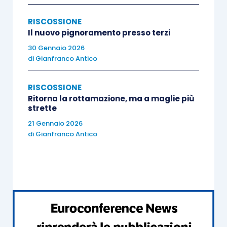
· 3° rata 31
novembre 2018;
ottobre 2018;
RISCOSSIONE
Il nuovo pignoramento presso terzi
b. 1 rata pari al
30 Gennaio 2026
· 4° rata 30
20% del dovuto:
di
Gianfranco Antico
novembre 2018;
RISCOSSIONE
· 3° rata 28
· 5° rata 28
Ritorna la rottamazione, ma a maglie più
febbraio 2019
strette
febbraio 2019
(20%)
21 Gennaio 2026
di
Gianfranco Antico
A seguito della presentazione della domanda di
adesione, l’Agenzia delle entrate-Riscossione
provvederà a inviare al contribuente
entro il 30
giugno 2018
o/e il 30 settembre 2018
, per i