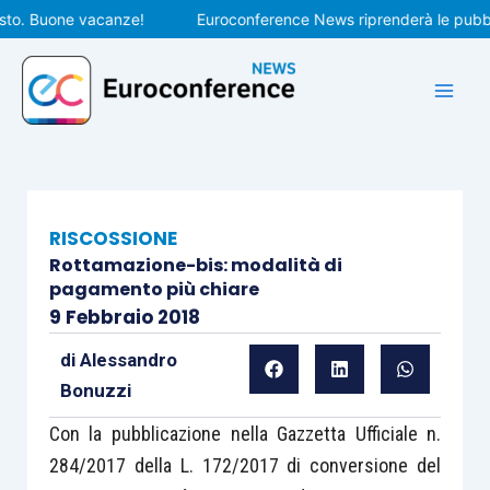
Vai
. Buone vacanze!
Euroconference News riprenderà le pubblicazi
al
contenuto
RISCOSSIONE
Rottamazione-bis: modalità di
pagamento più chiare
9 Febbraio 2018
di
Alessandro
Bonuzzi
Con la pubblicazione nella Gazzetta Ufficiale n.
284/2017 della L. 172/2017 di conversione del