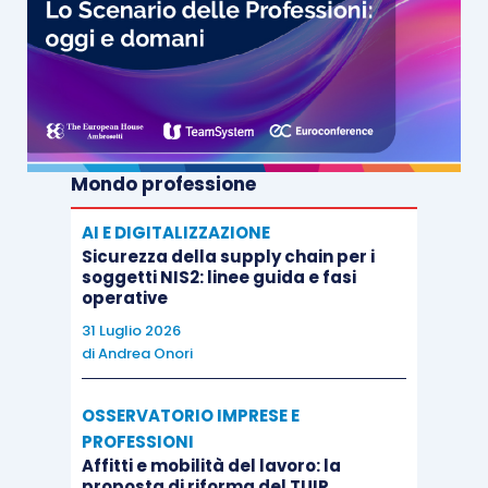
Mondo professione
AI E DIGITALIZZAZIONE
Sicurezza della supply chain per i
soggetti NIS2: linee guida e fasi
operative
31 Luglio 2026
di
Andrea Onori
OSSERVATORIO IMPRESE E
PROFESSIONI
Affitti e mobilità del lavoro: la
proposta di riforma del TUIR