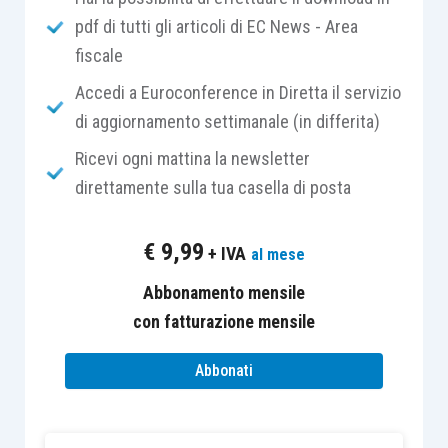
pdf di tutti gli articoli di EC News - Area
pagamento
delle rate scadute al 31
fiscale
dicembre 2016 relative ai piani di
rateazione in essere al 24 ottobre 2016;
Accedi a Euroconference in Diretta il servizio
i carichi affidati all’Agente della
di aggiornamento settimanale (in differita)
riscossione nel periodo
1° gennaio – 30
Ricevi ogni mattina la newsletter
settembre 2017
.
direttamente sulla tua casella di posta
Per aderire alla definizione agevolata
si deve
€
9,99
+ IVA
al mese
presentare
,
entro il 15 maggio 2018
,
la richiesta
di adesione
attraverso il servizio
Fai DA Te
Abbonamento mensile
compilando, direttamente nell’area libera del
con fatturazione mensile
portale di Agenzia delle entrate-Riscossione, il
Abbonati
modello DA 2000/17
.
In alternativa, è possibile scaricare il modello dal