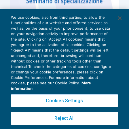
We use cookies, also from third parties, to allow the
functionalities of our website and offered services as
well as, on the basis of your prior consent, to use data
on your navigation activity to improve performance of
the site. Clicking on “Accept All cookies” means that
you agree to the activation of all cookies. Clicking on
"Reject All" means that the default settings will be left
unchanged and, therefore, browsing will continue
without cookies or other tracking tools other than
technical To check the categories of cookies, configure
or change your cookie preferences, please click on
Cookie Preferences. For more information about
Privacy Policy
cookies, please see our Cookie Policy.
More
Cookie Policy
information
Euroconference NEWS è una testata registrata al Tribunale di Milano Reg. n. 8556/2026
Cookies Settings
Direttore responsabile Sandro Cerato
Copyright 2016 ©
Gruppo Euroconference S.p.A.
v2.32.2
Reject All
Piazza Luigi Einaudi, 10N01 - 20124 Milano - info@ecnews.it
Capitale Sociale € 300.000,00 i.v. C.F. P.IVA Iscrizione Registro Imprese di Milano