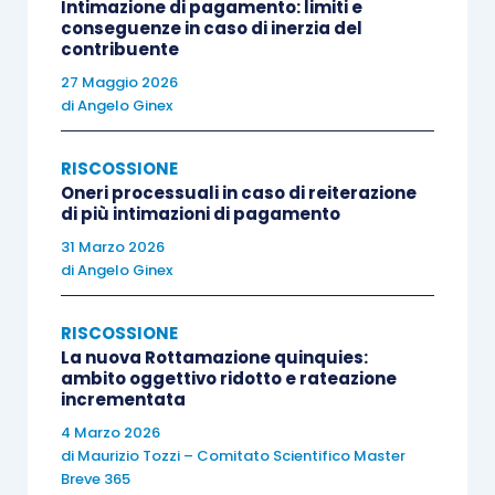
Intimazione di pagamento: limiti e
conseguenze in caso di inerzia del
Unica soluzione
contribuente
Unica soluzione –
rate scadute al
27 Maggio 2026
31 luglio 2018
31.12.2016 – 31
di
Angelo Ginex
luglio 2018
RISCOSSIONE
Oneri processuali in caso di reiterazione
3 rate al massimo:
5 rate al massimo
di più intimazioni di pagamento
di pari importo:
31 Marzo 2026
a. 2 rate di pari
di
Angelo Ginex
importo pari all’80%
· 1° rata 31
del dovuto:
RISCOSSIONE
luglio 2018;
La nuova Rottamazione quinquies:
ambito oggettivo ridotto e rateazione
· 1° rata 31
incrementata
· 2° rata 30
ottobre 2018;
4 Marzo 2026
settembre 2018;
di
Maurizio Tozzi – Comitato Scientifico Master
Breve 365
· 2° rata 30