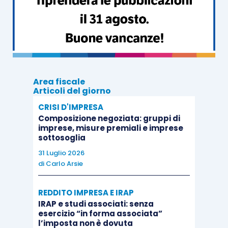
carichi 2000-2016, una
comunicazione
contenente:
in caso di
accoglimento,
l’importo delle
somme dovute ai fini della definizione
agevolata, la scadenza delle eventuali rate
Area fiscale
e i bollettini da utilizzare per il pagamento;
Articoli del giorno
in caso di
diniego,
le specifiche
CRISI D'IMPRESA
Composizione negoziata: gruppi di
motivazioni
che non rendono
imprese, misure premiali e imprese
“rottamabile” il debito.
sottosoglia
31 Luglio 2026
Nei casi di richiesta di definizione agevolata, sia
di
Carlo Arsie
di
carichi affidati nel periodo 2000-2016,
sia di
carichi affidati nel periodo
1° gennaio – 30
REDDITO IMPRESA E IRAP
IRAP e studi associati: senza
settembre 2017
, attesa l’impossibilità di indicare
esercizio “in forma associata”
nel modello DA 2000/17, essendo
unico
per
l’imposta non è dovuta