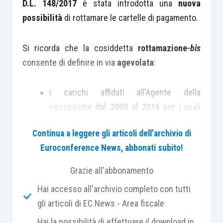
D.L. 148/2017
è stata introdotta una
nuova
possibilità
di rottamare le cartelle di pagamento.
Si ricorda che la cosiddetta
rottamazione-
bis
consente di definire in via
agevolata
:
i carichi affidati all’Agente della
riscossione
dal 2000 al 2016
per i quali
non è stata presentata la domanda
di
Continua a leggere gli articoli dell’archivio di
definizione – I° versione della
Euroconference News, abbonati subito!
rottamazione – entro lo scorso 21 aprile
2017;
Grazie all'abbonamento
i carichi affidati all’Agente della
Hai accesso all'archivio completo con tutti
riscossione
dal 2000 al 2016
dei
gli articoli di EC News - Area fiscale
contribuenti
esclusi
dalla rottamazione
Hai la possibilità di effettuare il download in
originaria perché
non in regola con il