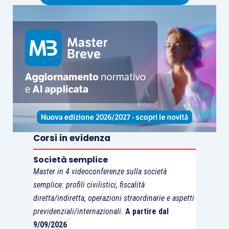
5 rate per i carichi affidati nel periodo 1°
gennaio – 30 settembre 2017;
3 rate per i carichi affidati nel periodo
2000-2016.
Laddove, invece, sia stato indicato un
numero di
rate pari a 4
, il piano prevederà il pagamento in:
4 rate per i carichi affidati nel periodo 1°
Corsi in evidenza
gennaio – 30 settembre 2017;
3 rate per i carichi affidati nel periodo
Società semplice
2000-2016, poiché 3 è il numero di rate
Master in 4 videoconferenze sulla società
massimo
per questa tipologia di carichi.
semplice: profili civilistici, fiscalità
diretta/indiretta, operazioni straordinarie e aspetti
previdenziali/internazionali.
A partire dal
9/09/2026