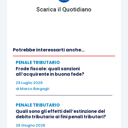
vedeva coinvolti diversi soggetti imputati di
reati
Scarica il Quotidiano
quali corruzione aggravata, abuso d’ufficio e
peculato
; tali reati erano anche presupposto
della responsabilità amministrativa delle società
facenti riferimento agli imputati.
Potrebbe interessarti anche...
Tra i diversi profili di contestazione della
PENALE TRIBUTARIO
sentenza di secondo grado da parte della difesa
Frode fiscale: quali sanzioni
delle società vi era anche quello relativo
all’acquirente in buona fede?
all’asserita mancata indicazione delle ragioni per
29 Luglio 2026
di
Marco Bargagli
cui non era stata riconosciuta l’
esistenza di un
modello organizzativo idoneo a prevenire la
PENALE TRIBUTARIO
commissione dei reati.
Quali sono gli effetti dell’estinzione del
debito tributario ai fini penali tributari?
La Suprema Corte ha rigettato il motivo di ricorso
26 Giugno 2026