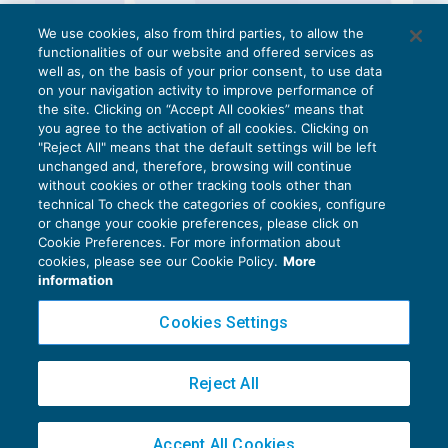
We use cookies, also from third parties, to allow the
functionalities of our website and offered services as
well as, on the basis of your prior consent, to use data
on your navigation activity to improve performance of
the site. Clicking on “Accept All cookies” means that
you agree to the activation of all cookies. Clicking on
"Reject All" means that the default settings will be left
unchanged and, therefore, browsing will continue
without cookies or other tracking tools other than
technical To check the categories of cookies, configure
or change your cookie preferences, please click on
Cookie Preferences. For more information about
Privacy Policy
cookies, please see our Cookie Policy.
More
Cookie Policy
information
Euroconference NEWS è una testata registrata al Tribunale di Milano Reg. n. 8556/2026
Cookies Settings
Direttore responsabile Sandro Cerato
Copyright 2016 ©
Gruppo Euroconference S.p.A.
v2.32.1
Reject All
Piazza Luigi Einaudi, 10N01 - 20124 Milano - info@ecnews.it
Capitale Sociale € 300.000,00 i.v. C.F. P.IVA Iscrizione Registro Imprese di Milano
Accept All Cookies
02776120236