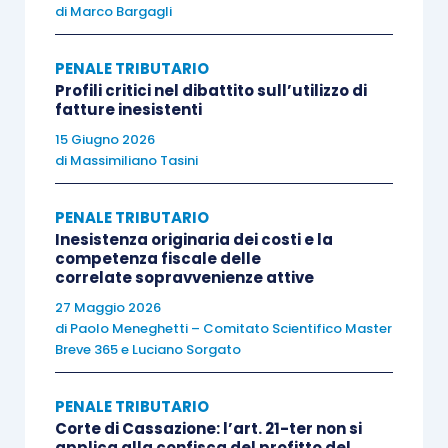
di
Marco Bargagli
ritenendo corretta la valutazione dei giudici di
appello sull’insussistenza, all’interno delle
PENALE TRIBUTARIO
società coinvolte, del modello organizzativo e di
Profili critici nel dibattito sull’utilizzo di
gestione richiesto dal D.Lgs. 231/2001;
a tale
fatture inesistenti
categoria non potevano infatti ricondursi i
15 Giugno 2026
modelli aziendali ISO UNI EN ISO 9001
,
di
Massimiliano Tasini
preesistenti alla commissione dei reati in
contestazione.
PENALE TRIBUTARIO
Inesistenza originaria dei costi e la
competenza fiscale delle
La Corte di Cassazione ha, quindi, condiviso la
correlate sopravvenienze attive
conclusione della Corte di Appello secondo cui i
27 Maggio 2026
di
Paolo Meneghetti – Comitato Scientifico Master
modelli aziendali ISO UNI EN ISO 9001 non
Breve 365
e
Luciano Sorgato
potevano essere ritenuti equivalenti ai modelli
richiesti dal D.Lgs. 231/2001 perché “
non
PENALE TRIBUTARIO
contenevano l’individuazione degli illeciti da
Corte di Cassazione: l’art. 21-ter non si
applica alla confisca del profitto del