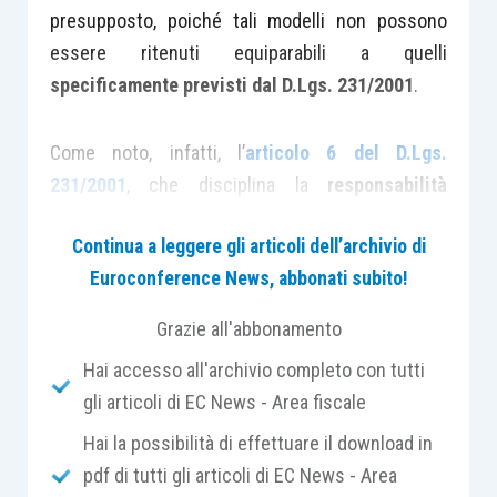
presupposto, poiché tali modelli non possono
essere ritenuti equiparabili a quelli
specificamente previsti dal D.Lgs. 231/2001
.
Come noto, infatti, l’
articolo 6 del D.Lgs.
231/2001
, che disciplina la
responsabilità
amministrativa delle persone giuridiche
, delle
Continua a leggere gli articoli dell’archivio di
società e delle associazioni anche prive di
Euroconference News, abbonati subito!
personalità giuridica, prevede che nel caso in cui
venga commesso un reato, a vantaggio dell’ente
Grazie all'abbonamento
stesso, da una persona che riveste un ruolo
Hai accesso all'archivio completo con tutti
apicale o che ne abbia, anche di fatto, la gestione
gli articoli di EC News - Area fiscale
e il controllo, l’ente non risponde se prova di
avere adottato e attuato efficacemente, prima
Hai la possibilità di effettuare il download in
della commissione del fatto,
modelli di
pdf di tutti gli articoli di EC News - Area