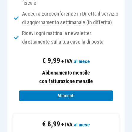
organizzazione e di gestione idonei a prevenire
fiscale
reati
della specie di quello verificatosi e che le
Accedi a Euroconference in Diretta il servizio
persone hanno commesso il reato eludendo
di aggiornamento settimanale (in differita)
fraudolentemente tali modelli di organizzazione e
Ricevi ogni mattina la newsletter
di gestione.
direttamente sulla tua casella di posta
I modelli di organizzazione e di gestione
€
9,99
+ IVA
al mese
costituiscono quindi una causa di
esclusione
della responsabilità amministrativa dell’ente
; il
Abbonamento mensile
loro ruolo è quindi fondamentale in caso di
con fatturazione mensile
contestazione di un illecito.
Abbonati
La valutazione dell’idoneità del modello ad
escludere la responsabilità dell’ente è affidata
€
8,99
all’autorità giudiziaria che non dovrà considerare
+ IVA
al mese