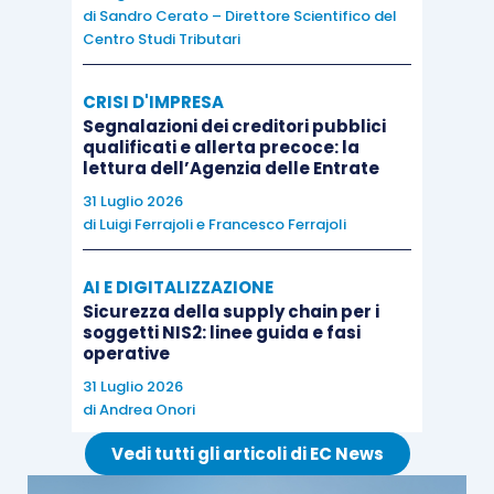
controllo della qualità del lavoro ed è finalizzato al
di
Sandro Cerato – Direttore Scientifico del
Centro Studi Tributari
rispetto delle norme sulla prevenzione degli
infortuni sul lavoro
o degli interessi tutelati dai
CRISI D'IMPRESA
reati in materia ambientale
, mentre il secondo è
Segnalazioni dei creditori pubblici
finalizzato esclusivamente
alla prevenzione dei
qualificati e allerta precoce: la
lettura dell’Agenzia delle Entrate
reati presupposto indicati nel D.Lgs. 231/2001
.
31 Luglio 2026
di
Luigi Ferrajoli
e
Francesco Ferrajoli
AI E DIGITALIZZAZIONE
Sicurezza della supply chain per i
soggetti NIS2: linee guida e fasi
operative
31 Luglio 2026
di
Andrea Onori
Vedi tutti gli articoli di EC News