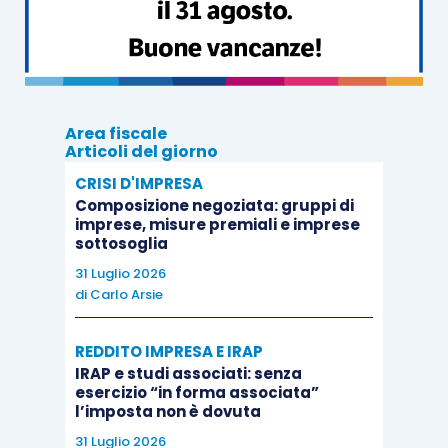
dal Tribunale, la Corte d’appello ne aveva
espressamente riportato le affermazioni relative
alla non condivisione delle osservazioni esposte
nelle
relazioni del consulente tecnico della
Area fiscale
difesa degli enti,
che si era profuso nella
Articoli del giorno
descrizione dell’equivalenza dei modelli ISO 9001
CRISI D'IMPRESA
ai modelli di organizzazione e gestione previsti
Composizione negoziata: gruppi di
dal D.Lgs. 231/2001.
imprese, misure premiali e imprese
sottosoglia
31 Luglio 2026
Secondo quanto si ricava dalla sentenza,
di
Carlo Arsie
l’impossibilità di equiparare i modelli qualità e i
modelli 231 deriva in conclusione dalla
diversa
REDDITO IMPRESA E IRAP
finalità delle due fattispecie
e nella mancata
IRAP e studi associati: senza
esercizio “in forma associata”
individuazione, nel primo, degli illeciti da
l’imposta non è dovuta
prevenire: il modello qualità si riferisce infatti al
31 Luglio 2026