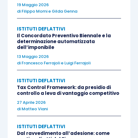
Il ricorso in Cassazione – L’argomentazione del
19 Maggio 2026
di
Filippo Momi
e
Gilda Genna
contribuente
ISTITUTI DEFLATTIVI
La conferma della pronuncia di II grado da parte
Il Concordato Preventivo Biennale e la
dei giudici di appello non ferma il contribuente
determinazione automatizzata
dell’imponibile
che impugna la sentenza dinanzi ai giudici di
13 Maggio 2026
piazza Cavour.
di
Francesco Ferrajoli
e
Luigi Ferrajoli
In particolare, parte privata affida l’intero ricorso a
ISTITUTI DEFLATTIVI
un unico motivo di gravame incentrato sul dato
Tax Control Framework: da presidio di
controllo a leva di vantaggio competitivo
testuale della normativa che, secondo una
27 Aprile 2026
puntuale interpretazione dovrebbe, senza dubbio
di
Matteo Viani
alcuno (a parere di parte), smentire la tesi dei
giudici di merito stante un dato che è
ISTITUTI DEFLATTIVI
inconfutabile: l’adesione si perfeziona solo al
Dal ravvedimento all’adesione: come