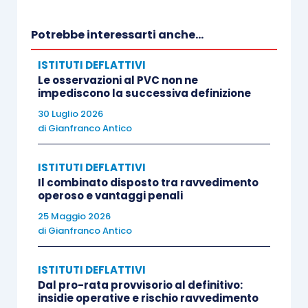
emanato.
Potrebbe interessarti anche...
In altre parole, i giudici di prime cure, accogliendo
ISTITUTI DEFLATTIVI
l’eccezione dell’ufficio, hanno dichiarato
Le osservazioni al PVC non ne
impediscono la successiva definizione
inammissibile il ricorso, ritenendo che, dopo la
sottoscrizione dell’atto di adesione, l’avviso di
30 Luglio 2026
di
Gianfranco Antico
accertamento conserva efficacia solo a garanzia
dell’integrale pagamento nei confronti dell’Erario
ISTITUTI DEFLATTIVI
delle somme dovute.
Il combinato disposto tra ravvedimento
operoso e vantaggi penali
La pronuncia viene confermata anche in grado di
25 Maggio 2026
di
Gianfranco Antico
appello.
ISTITUTI DEFLATTIVI
Dal pro-rata provvisorio al definitivo:
insidie operative e rischio ravvedimento