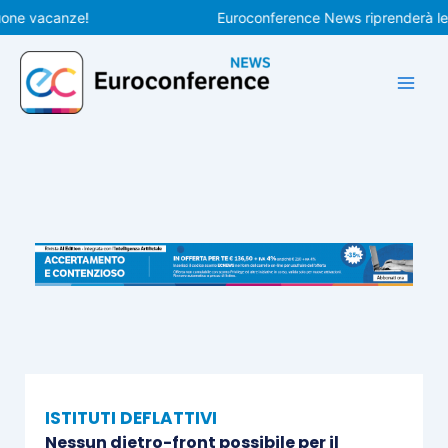
Vai
 vacanze!
Euroconference News riprenderà le pubbl
al
contenuto
ISTITUTI DEFLATTIVI
Nessun dietro-front possibile per il