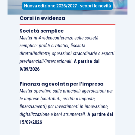
prima rata, il contribuente fa pervenire all’ufficio la
quietanza dell’avvenuto pagamento. L’ufficio rilascia
Corsi in evidenza
al contribuente copia dell’atto di accertamento con
adesione
”.
Società semplice
Master in 4 videoconferenze sulla società
semplice: profili civilistici, fiscalità
In particolare, secondo la contribuente
diretta/indiretta, operazioni straordinarie e aspetti
quest’ultima disposizione normativa assume
previdenziali/internazionali.
A partire dal
significato solo se interpretata nel senso di cui
9/09/2026
sopra, diversamente, se l’atto impositivo
perdesse efficacia già con la sottoscrizione
Finanza agevolata per l’impresa
dell’atto di adesione – come sostenuto dai giudici
Master operativo sulle principali agevolazioni per
le imprese (contributi, crediti d’imposta,
di merito – non ci sarebbe logica alcuna nel
finanziamenti) per investimenti in innovazione,
consentire di ricevere la copia dell’atto di
digitalizzazione e beni strumentali.
A partire dal
accertamento con adesione solo a versamento
15/09/2026
eseguito.