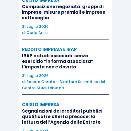
CRISI D'IMPRESA
Composizione negoziata: gruppi di
dell’articolo 9, D.Lgs. 218/1997, ritenendo che il
imprese, misure premiali e imprese
versamento di quanto concordato “
al di là delle
sottosoglia
espressioni letterali usate, rappresenta una
31 Luglio 2026
di
Carlo Arsie
condizione legale unilaterale di adempimento, posta
nell’interesse della (sola) Amministrazione
REDDITO IMPRESA E IRAP
finanziaria
”
[2]
.
IRAP e studi associati: senza
esercizio “in forma associata”
l’imposta non è dovuta
Il versamento del dovuto, secondo l’impostazione
31 Luglio 2026
del ricorrente, sarebbe un elemento costitutivo
di
Sandro Cerato – Direttore Scientifico del
della pretesa. In altre parole, non vi è accordo
Centro Studi Tributari
perfezionato e vincolante fintanto che il
contribuente non paghi il dovuto.
CRISI D'IMPRESA
Segnalazioni dei creditori pubblici
qualificati e allerta precoce: la
Inoltre, la difesa fa notare come l’ultimo periodo
lettura dell’Agenzia delle Entrate
del comma 4 dell’articolo 6, D.Lgs. 218/1997, nel
31 Luglio 2026