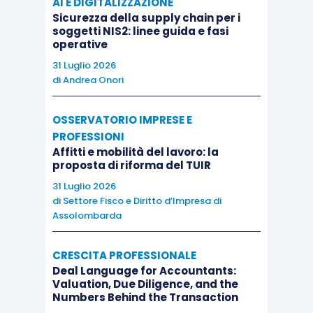
AI E DIGITALIZZAZIONE
abbia essa stessa preso atto dell’esistenza di
Sicurezza della supply chain per i
soggetti NIS2: linee guida e fasi
giurisprudenza non sempre univoca sul punto,
operative
citando precedenti nei quali viene affermata
31 Luglio 2026
l’impugnabilità dell’accertamento quando si sia
di
Andrea Onori
verificata la situazione dell’accordo non
perfezionato attraverso il pagamento.
OSSERVATORIO IMPRESE E
PROFESSIONI
Affitti e mobilità del lavoro: la
Occorre tuttavia specificare, per onore di
proposta di riforma del TUIR
cronaca, che questa giurisprudenza minoritaria
31 Luglio 2026
esiste ma ha prevalentemente risolto casi nei
di
Settore Fisco e Diritto d’Impresa di
Assolombarda
quali, dopo il ripensamento, il contribuente non
aveva neppure impugnato l’atto di accertamento,
CRESCITA PROFESSIONALE
aspettando invece la cartella di pagamento per
Deal Language for Accountants:
proporre ricorso. Ricorso che ovviamente viene
Valuation, Due Diligence, and the
Numbers Behind the Transaction
considerato inammissibile, dichiarando