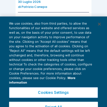
30 Luglio 2026
incidentalmente che l’atto impugnabile sarebbe
di
Patrizia Canepa
stato l’avviso di accertamento – seguente alla
mancata definizione – atto presupposto della
AI E DIGITALIZZAZIONE
We use cookies, also from third parties, to allow the
cartella.
EU AI Act e studi professionali: le
functionalities of our website and offered services as
scadenze concrete
well as, on the basis of your prior consent, to use data
on your navigation activity to improve performance of
27 Luglio 2026
A titolo esemplificativo si cita in tal senso la
the site. Clicking on “Accept All cookies” means that
di
Diego Barberi
e
Stefano Dovier
pronuncia della Cassazione n. 13143/2018: “
Il
you agree to the activation of all cookies. Clicking on
"Reject All" means that the default settings will be left
mancato perfezionamento dell’accertamento con
unchanged and, therefore, browsing will continue
adesione, contrariamente a quanto affermato dalla
without cookies or other tracking tools other than
technical To check the categories of cookies, configure
Comm. trib. reg., restituisce piena efficacia
or change your cookie preferences, please click on
all’originario accertamento, non essendo
Cookie Preferences. For more information about
Privacy Policy
cookies, please see our Cookie Policy.
More
impugnabile la cartella esattoriale, conseguente alla
Cookie Policy
information
definitività dell’accertamento, se non per vizi propri,
Euroconference NEWS è una testata registrata al Tribunale di Milano Reg. n. 8556/2026
Cookies Settings
non potendo rimettere in discussione il merito della
Direttore responsabile Sandro Cerato
rettifica resasi definitiva, come nel caso di specie,
Copyright 2016 ©
Gruppo Euroconference S.p.A.
v2.32.4