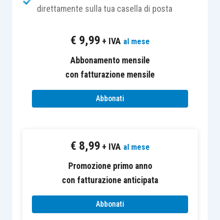
direttamente sulla tua casella di posta
La vicenda trae origine dall’impugnazione di un
avviso di accertamento da parte della
€
9,99
+ IVA
al mese
contribuente, ancorché quest’ultima avesse già
sottoscritto un accertamento con adesione non
Abbonamento mensile
procedendo tuttavia al pagamento degli importi
con fatturazione mensile
concordati.
Abbonati
In altre parole, la contribuente, dopo aver
raggiunto un accordo con il Fisco circa la
€
8,99
+ IVA
corretta determinazione dell’imponibile
al mese
accertabile e dopo aver formalizzato tale accordo
Promozione primo anno
con la sottoscrizione dell’adesione, cambia idea e
con fatturazione anticipata
anziché procedere al regolare versamento del
quatum
dovuto (entro 20 giorni dalla
Abbonati
sottoscrizione dell’adesione, anche solo della