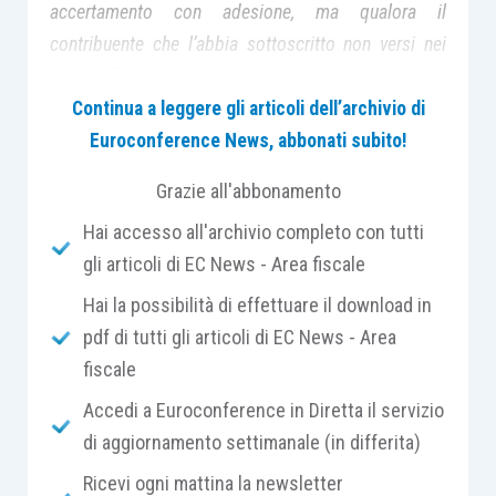
accertamento con adesione, ma qualora il
contribuente che l’abbia sottoscritto non versi nei
termini l’importo dovuto, esso sarà regolato solo
dall’atto impositivo originario”.
Continua a leggere gli articoli dell’archivio di
Euroconference News, abbonati subito!
Questo il principio di diritto enunciato dalla Corte di
Grazie all'abbonamento
Cassazione che, chiamata a pronunciarsi su un
Hai accesso all'archivio completo con tutti
dirimente tema, ha deciso di dare continuità al
gli articoli di EC News - Area fiscale
proprio prevalente orientamento pur riconoscendo la
fondatezza della tesi di parte privata e ammettendo
Hai la possibilità di effettuare il download in
una dubbia formulazione della normativa in esame.
pdf di tutti gli articoli di EC News - Area
fiscale
Accedi a Euroconference in Diretta il servizio
di aggiornamento settimanale (in differita)
Il caso
Ricevi ogni mattina la newsletter