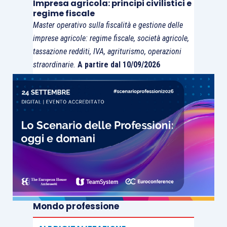
Impresa agricola: principi civilistici e
regime fiscale
Master operativo sulla fiscalità e gestione delle
imprese agricole: regime fiscale, società agricole,
L’orientamento giurisprudenziale contrastante
tassazione redditi, IVA, agriturismo, operazioni
straordinarie.
A partire dal 10/09/2026
Nonostante la stessa Corte di Cassazione abbia
apprezzato la sintesi della difesa definendola
intrisa di contenuti interessanti e certo non
infondati, ha concluso – come anticipato in
incipit
– per il rigetto del ricorso, confermando la non
impugnabilità dell’avviso di accertamento dopo la
sottoscrizione dell’accordo di adesione nel caso
in cui il contribuente non abbia proceduto al
versamento del
quantum
concordato.
Mondo professione
La Corte raggiunge tale conclusione nonostante