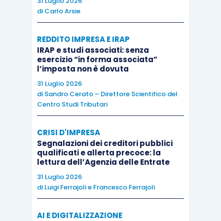
31 Luglio 2026
di
Carlo Arsie
3, comma 12-undecies, D.L. 215/2023
).
Così che le rate successive alla prima del
REDDITO IMPRESA E IRAP
31.5.2024
vanno versate il 30.6.2024, il
IRAP e studi associati: senza
30.9.2024 e il 20.12.2024
;
esercizio “in forma associata”
l’imposta non è dovuta
dall’altra parte,
l’
articolo 7, comma 7, D.L.
39/2024
, consente ai soggetti che,
entro
31 Luglio 2026
di
Sandro Cerato – Direttore Scientifico del
il termine del 30.9.2023
, non hanno
Centro Studi Tributari
perfezionato la procedura di
regolarizzazione speciale, riguardanti le
CRISI D'IMPRESA
dichiarazioni validamente presentate
Segnalazioni dei creditori pubblici
qualificati e allerta precoce: la
relative al periodo d’imposta in corso al
lettura dell’Agenzia delle Entrate
31.12.2021 e ai periodi d’imposta
31 Luglio 2026
precedenti
, di accedere, comunque, alla
di
Luigi Ferrajoli
e
Francesco Ferrajoli
predetta regolarizzazione, fermo restando
il rispetto delle altre condizioni e modalità
AI E DIGITALIZZAZIONE