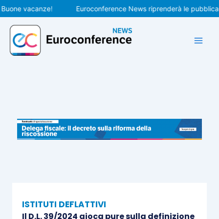
Vai
one vacanze!
Euroconference News riprenderà le pubblicazioni
al
contenuto
ISTITUTI DEFLATTIVI
Il D.L. 39/2024 gioca pure sulla definizione