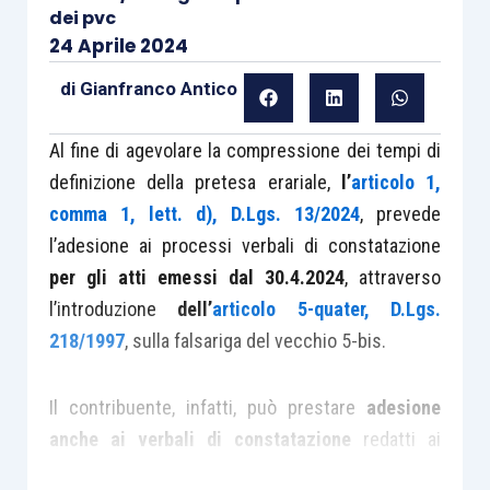
dei pvc
24 Aprile 2024
di
Gianfranco Antico
Al fine di agevolare la compressione dei tempi di
definizione della pretesa erariale,
l’
articolo 1,
comma 1, lett. d), D.Lgs. 13/2024
, prevede
l’adesione ai processi verbali di constatazione
per gli atti emessi dal 30.4.2024
, attraverso
l’introduzione
dell’
articolo 5-quater, D.Lgs.
218/1997
, sulla falsariga del vecchio 5-bis.
Il contribuente, infatti, può prestare
adesione
anche ai verbali di constatazione
redatti ai
sensi dell’
articolo 24, L. 4/1929
, e l’adesione può