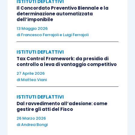
ISTITUTI DEFLATTIVI
Il Concordato Preventivo Biennale e la
a) ad effettuare il
versamento delle somme
determinazione automatizzata
dell’imponibile
dovute entro 20 giorni
dalla notifica dell’atto di
13 Maggio 2026
definizione dell’accertamento parziale;
di
Francesco Ferrajoli
e
Luigi Ferrajoli
b) ad
eseguire il versamento in un massimo di 8
ISTITUTI DEFLATTIVI
rate trimestrali
di pari importo ovvero di sedici
Tax Control Framework: da presidio di
controllo a leva di vantaggio competitivo
rate trimestrali, se le
somme dovute sono
27 Aprile 2026
superiori a 50.000 euro
.
di
Matteo Viani
In caso di mancato pagamento delle somme
ISTITUTI DEFLATTIVI
dovute, il competente ufficio
provvede
Dal ravvedimento all’adesione: come
gestire gli atti del Fisco
all’iscrizione a ruolo a titolo definitivo
delle
predette somme a norma dell’
articolo 14, D.P.R.
26 Marzo 2026
di
Andrea Bongi
602/1973
.