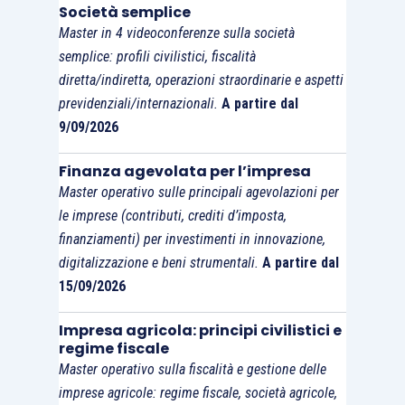
Società semplice
od omissioni
entro la medesima data
.
Master in 4 videoconferenze sulla società
semplice: profili civilistici, fiscalità
Il rinnovato quadro normativo permette, quindi, di
diretta/indiretta, operazioni straordinarie e aspetti
affermare che un pvc consegnato anche il
previdenziali/internazionali.
A partire dal
3.5.2024 potrà godere dei vantaggi sanzionatori
9/09/2026
previsti
dal ravvedimento speciale
, alle
Finanza agevolata per l’impresa
condizioni ivi previste,
più favorevoli fino al
Master operativo sulle principali agevolazioni per
31.5.2024, rispetto a quelli della definizione dei
le imprese (contributi, crediti d’imposta,
pvc,
di cui all’
articolo 5-quater, D.Lgs. 218/1997
.
finanziamenti) per investimenti in innovazione,
digitalizzazione e beni strumentali.
A partire dal
15/09/2026
Impresa agricola: principi civilistici e
regime fiscale
Master operativo sulla fiscalità e gestione delle
imprese agricole: regime fiscale, società agricole,