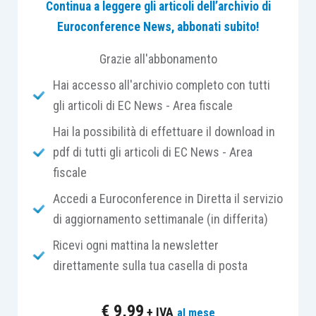
Continua a leggere gli articoli dell’archivio di
avere ad oggetto esclusivamente
il contenuto
Euroconference News, abbonati subito!
integrale del verbale di constatazione e deve
intervenire entro i 30 giorni successivi alla data
Grazie all'abbonamento
di consegna
del verbale medesimo, mediante
Hai accesso all'archivio completo con tutti
comunicazione al competente Ufficio dell’Agenzia
gli articoli di EC News - Area fiscale
delle entrate e
all’organo che ha redatto il
verbale.
Hai la possibilità di effettuare il download in
pdf di tutti gli articoli di EC News - Area
fiscale
A differenza della vecchia formulazione, il
contribuente può
prestare adesione
:
Accedi a Euroconference in Diretta il servizio
di aggiornamento settimanale (in differita)
a)
senza condizioni
;
Ricevi ogni mattina la newsletter
direttamente sulla tua casella di posta
b)
condizionandola alla rimozione di errori
manifesti
.
€
9,99
+ IVA
al mese