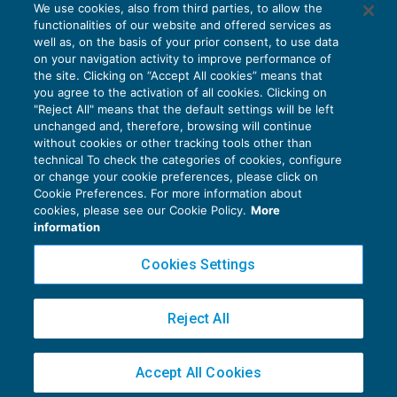
We use cookies, also from third parties, to allow the
EU AI Act e studi professionali: le
functionalities of our website and offered services as
scadenze concrete
well as, on the basis of your prior consent, to use data
on your navigation activity to improve performance of
27 Luglio 2026
the site. Clicking on “Accept All cookies” means that
di
Diego Barberi
e
Stefano Dovier
you agree to the activation of all cookies. Clicking on
"Reject All" means that the default settings will be left
unchanged and, therefore, browsing will continue
without cookies or other tracking tools other than
technical To check the categories of cookies, configure
or change your cookie preferences, please click on
Cookie Preferences. For more information about
Privacy Policy
cookies, please see our Cookie Policy.
More
Cookie Policy
information
Euroconference NEWS è una testata registrata al Tribunale di Milano Reg. n. 8556/2026
Cookies Settings
Direttore responsabile Sandro Cerato
Copyright 2016 ©
Gruppo Euroconference S.p.A.
v2.32.2
Reject All
Piazza Luigi Einaudi, 10N01 - 20124 Milano - info@ecnews.it
Capitale Sociale € 300.000,00 i.v. C.F. P.IVA Iscrizione Registro Imprese di Milano
Accept All Cookies
02776120236