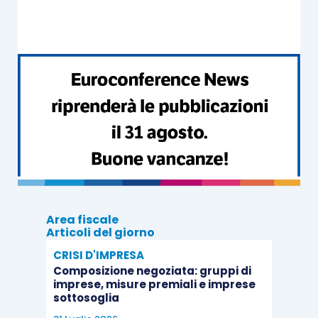
In questo contesto, tuttavia, si inserisce
nuovamente il
ravvedimento speciale
, di cui
all’
articolo 1, commi da 174 a 178, L. 197/2022
,
che ha subito in questi giorni l’ennesima
proroga,
e che di fatto gioca pure sulla definizione dei
pvc.
Infatti:
da una parte,
l’
articolo 7, comma 6, D.L.
39/2024
, ha posticipato i termini
al
31.5.2024
per il pagamento delle
somme
Area fiscale
Articoli del giorno
o della prima rata
per la rimozione delle
violazioni relative alle dichiarazioni
CRISI D'IMPRESA
Composizione negoziata: gruppi di
regolarmente presentate per il periodo
imprese, misure premiali e imprese
d’imposta in corso
al 31.12.2022
,
sottosoglia
intervenendo sul
milleproroghe
(
articolo