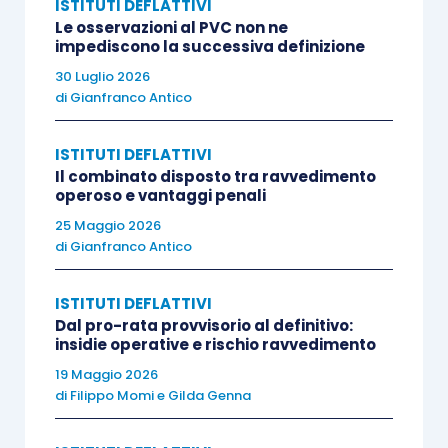
ISTITUTI DEFLATTIVI
Le osservazioni al PVC non ne
impediscono la successiva definizione
L’adesione perfezionata dà diritto ad usufruire
30 Luglio 2026
delle
sanzioni
indicate nell’articolo 2, comma 5, e
di
Gianfranco Antico
nell’
articolo 3, comma 3, D.Lgs. 218/1997
,
ridotte alla metà
(
e quindi, 1/6
), e le somme
ISTITUTI DEFLATTIVI
dovute risultanti dall’atto di definizione
Il combinato disposto tra ravvedimento
dell’accertamento parziale devono essere
operoso e vantaggi penali
versate nei termini
e con le modalità di cui
25 Maggio 2026
di
Gianfranco Antico
all’articolo 8, del medesimo decreto legislativo.
Sull’importo delle rate successive alla prima sono
ISTITUTI DEFLATTIVI
dovuti
gli interessi al saggio legale
calcolati dal
Dal pro-rata provvisorio al definitivo:
giorno successivo alla data di notifica dell’atto di
insidie operative e rischio ravvedimento
definizione. Per effetto dell’esplicito rinvio
19 Maggio 2026
di
Filippo Momi
e
Gilda Genna
all’
articolo 8, D. Lgs. 218/1997
, il
contribuente è
tenuto
: