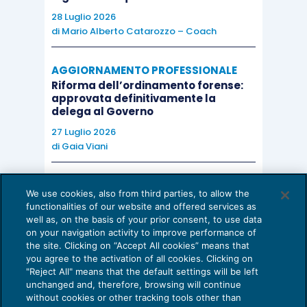
28 Luglio 2026
di
Mario Alberto Catarozzo – Coach
AGGIORNAMENTO PROFESSIONALE
Riforma dell’ordinamento forense:
approvata definitivamente la
delega al Governo
27 Luglio 2026
di
Gaia Viani
AI E DIGITALIZZAZIONE DELLO STUDIO
We use cookies, also from third parties, to allow the
Come evitare le allucinazioni dell’AI:
functionalities of our website and offered services as
guida per l’avvocato
well as, on the basis of your prior consent, to use data
on your navigation activity to improve performance of
24 Luglio 2026
the site. Clicking on “Accept All cookies” means that
di
Sofia Savoia
you agree to the activation of all cookies. Clicking on
"Reject All" means that the default settings will be left
unchanged and, therefore, browsing will continue
without cookies or other tracking tools other than