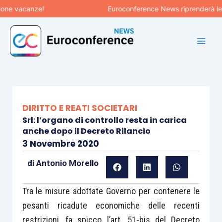
Vai
 vacanze!
Euroconference News riprenderà le pubb
al
contenuto
DIRITTO E REATI SOCIETARI
Srl: l’organo di controllo resta in carica
anche dopo il Decreto Rilancio
3 Novembre 2020
di
Antonio Morello
Tra le misure adottate Governo per contenere le
pesanti ricadute economiche delle recenti
restrizioni, fa spicco l’art. 51-bis del Decreto