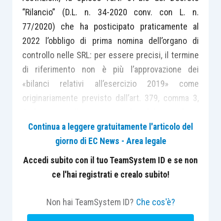
“Rilancio” (D.L. n. 34-2020 conv. con L. n.
77/2020) che ha posticipato praticamente al
2022 l’obbligo di prima nomina dell’organo di
controllo nelle SRL: per essere precisi, il termine
di riferimento non è più l’approvazione dei
«bilanci relativi all’esercizio 2019» come
originariamente previsto dall’art. 379, comma 3,
Codice crisi d’impresa, ma dei «bilanci relativi
all’esercizio 2021».
Continua a leggere gratuitamente l'articolo del
giorno di EC News - Area legale
Com’è facile intuire la disposizione è stata
Accedi subito con il tuo TeamSystem ID e se non
accolta con favore da quanti, all’indomani del varo
ce l'hai registrati e crealo subito!
del Codice della Crisi avevano aspramente
criticato il nuovo obbligo di nomina, critiche che
Non hai TeamSystem ID?
Che cos'è?
con il Decreto “Sbocca Cantieri” si era provato a