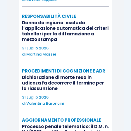
l’organo di controllo già nominato: le condizioni al
ricorrere delle quali la SRL è tenuta a nominare
RESPONSABILITÀ CIVILE
l’organo di controllo continuano infatti ad essere
Danno da ingiuria: escluda
l’applicazione automatica dei criteri
quelle originarie e cioè l’impresa che era “sopra
tabellari per la diffamazione a
soglia” ad esempio dopo il decreto Sblocca
mezzo stampa
Cantieri tale continua a rimanere anche dopo
31 Luglio 2026
l’entrata in vigore dell’art. 51-bis; questa norma
di
Martina Mazzei
non ha infatti ridefinito i presupposti applicativi
PROCEDIMENTI DI COGNIZIONE E ADR
dell’obbligo di nominare dell’organo di controllo,
Dichiarazione di morte resa in
non ha ritoccato le soglie di riferimento ma
udienza fa decorrere il termine per
unicamente, giova ripetersi, la data finale entro
la riassunzione
cui le SRL “si devono adeguare”.
31 Luglio 2026
di
Valentina Baroncini
I termini del ragionamento non variano in
AGGIORNAMENTO PROFESSIONALE
relazione al revisore che naturalmente potrebbe
Processo penale telematico: il D.M. n.